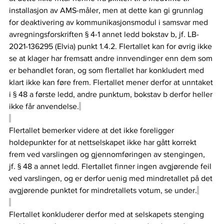
installasjon av AMS-måler, men at dette kan gi grunnlag 
for deaktivering av kommunikasjonsmodul i samsvar med 
avregningsforskriften § 4-1 annet ledd bokstav b, jf. LB-
2021-136295 (Elvia) punkt 1.4.2. Flertallet kan for øvrig ikke 
se at klager har fremsatt andre innvendinger enn dem som 
er behandlet foran, og som flertallet har konkludert med 
klart ikke kan føre frem. Flertallet mener derfor at unntaket 
i § 48 a første ledd, andre punktum, bokstav b derfor heller 
ikke får anvendelse.
Flertallet bemerker videre at det ikke foreligger 
holdepunkter for at nettselskapet ikke har gått korrekt 
frem ved varslingen og gjennomføringen av stengingen, 
jf. § 48 a annet ledd. Flertallet finner ingen avgjørende feil 
ved varslingen, og er derfor uenig med mindretallet på det 
avgjørende punktet for mindretallets votum, se under.
Flertallet konkluderer derfor med at selskapets stenging 