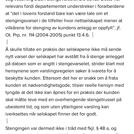
relevans fordi departementet understreker i forarbeidene 
at “det i lovens forstand bare kan være tale om et 
stengingsvarsel i de tilfeller hvor nettselskapet mener at 
vilkårene for stenging av kundens anlegg er oppfylt”, jf. 
Ot. Prp. nr. 114 (2004-2005) punkt 13.4.6.  
Å skulle tillate en praksis der selskapene ikke må sende 
nytt varsel der selskapet har avstått fra å stenge anlegget 
på datoen som er angitt i stengevarselet, strider klart mot 
hensynene som varslingsregelen søker å ivareta for å 
beskytte kunden. Ettersom det her er snakk om å frata 
kunden et nødvendighetsgode, tilsier reelle hensyn med 
tyngde at det ikke kan åpnes for en praksis der kunden 
skal måtte leve med en overhengende stengetrussel på 
ubestemt tid, og som uten ytterligere varsling kan 
iverksettes når selskapet finner det for godt.   
Stengingen var dermed ikke i tråd med fkjl. § 48 a, og 