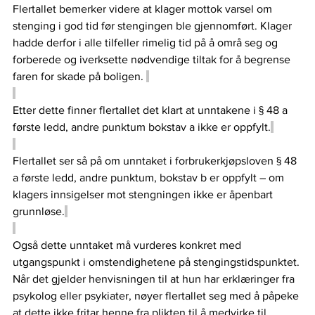
Flertallet bemerker videre at klager mottok varsel om 
stenging i god tid før stengingen ble gjennomført. Klager 
hadde derfor i alle tilfeller rimelig tid på å områ seg og 
forberede og iverksette nødvendige tiltak for å begrense 
faren for skade på boligen. 
Etter dette finner flertallet det klart at unntakene i § 48 a 
første ledd, andre punktum bokstav a ikke er oppfylt.
Flertallet ser så på om unntaket i forbrukerkjøpsloven § 48 
a første ledd, andre punktum, bokstav b er oppfylt – om 
klagers innsigelser mot stengningen ikke er åpenbart 
grunnløse.
Også dette unntaket må vurderes konkret med 
utgangspunkt i omstendighetene på stengingstidspunktet. 
Når det gjelder henvisningen til at hun har erklæringer fra 
psykolog eller psykiater, nøyer flertallet seg med å påpeke 
at dette ikke fritar henne fra plikten til å medvirke til 