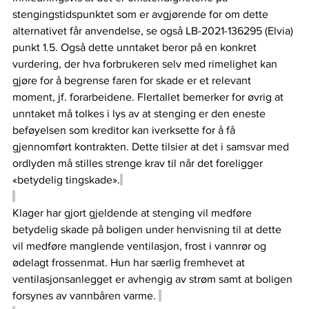
stengingstidspunktet som er avgjørende for om dette 
alternativet får anvendelse, se også LB-2021-136295 (Elvia) 
punkt 1.5. Også dette unntaket beror på en konkret 
vurdering, der hva forbrukeren selv med rimelighet kan 
gjøre for å begrense faren for skade er et relevant 
moment, jf. forarbeidene. Flertallet bemerker for øvrig at 
unntaket må tolkes i lys av at stenging er den eneste 
beføyelsen som kreditor kan iverksette for å få 
gjennomført kontrakten. Dette tilsier at det i samsvar med 
ordlyden må stilles strenge krav til når det foreligger 
«betydelig tingskade».
Klager har gjort gjeldende at stenging vil medføre 
betydelig skade på boligen under henvisning til at dette 
vil medføre manglende ventilasjon, frost i vannrør og 
ødelagt frossenmat. Hun har særlig fremhevet at 
ventilasjonsanlegget er avhengig av strøm samt at boligen 
forsynes av vannbåren varme. 