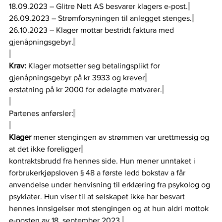
18.09.2023 – Glitre Nett AS besvarer klagers e-post.
26.09.2023 – Strømforsyningen til anlegget stenges.
26.10.2023 – Klager mottar bestridt faktura med 
gjenåpningsgebyr.
Krav: 
Klager motsetter seg betalingsplikt for 
gjenåpningsgebyr på kr 3933 og krever
erstatning på kr 2000 for ødelagte matvarer.
Partenes anførsler:
Klager 
mener stengingen av strømmen var urettmessig og 
at det ikke foreligger
kontraktsbrudd fra hennes side. Hun mener unntaket i 
forbrukerkjøpsloven § 48 a første ledd bokstav a får 
anvendelse under henvisning til erklæring fra psykolog og 
psykiater. Hun viser til at selskapet ikke har besvart 
hennes innsigelser mot stengingen og at hun aldri mottok 
e-posten av 18. september 2023.