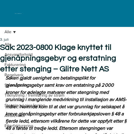
ELKLAGENEMNDA
Alle
3. juli
Alle
Sak: 2023-0800 Klage knyttet til
Ansvarsforhold
gjenåpningsgebyr og erstatning
Fakturering
etter stenging – Glitre Nett AS
Regelverk
Saken gjaldt uenighet om betalingsplikt for 
Strømavtaler
gjenåpningsgebyr samt krav om erstatning på 2 000 
kroner for ødelagte matvarer etter stengning med 
Tilknytning / fremføring av strøm
grunnlag i manglende medvirkning til installasjon av AMS-
Stenging / gjenåpning
måler. Nemnda kom til at det var grunnlag for selskapet å 
kreve gjenåpningsgebyr etter forbrukerkjøpsloven § 48 a 
Avtalevilkår
fjerde ledd, ettersom vilkårene for dette var oppfylt etter § 
Etterfakturering
48 a første til tredje ledd. Ettersom stengningen var 