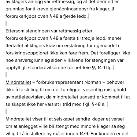
av klagers anlegg var rettmessig, og at det dermed er 
grunnlag for å kreve gjenåpningsgebyr fra klager, jf. 
forbrukerkjøpsloven § 48 a fjerde ledd.
Ettersom stengingen var rettmessig etter 
forbrukerkjøpsloven § 48 a første til tredje ledd, mener 
flertallet at klagers krav om erstatning for egenandel i 
forsikringsoppgjøret ikke kan føre frem. Det foreligger ikke 
noe ansvarsgrunnlag siden vilkårene for stengingen var 
oppfylt, jf. standardvilkårene for nettleie §§ 14-1 flg.
Mindretallet
 – forbrukerrepresentant Norman – behøver 
ikke å ta stilling til om det foreligger vesentlig mislighold 
av nettleieavtalen, da mindretallet uansett er kommet til at 
selskapet ikke har varslet i tråd med fkjl. § 48 a. 
Mindretallet viser til at selskapet sendte klager et varsel 
om at anlegget ville bli stengt med mindre klager sa seg 
villig til å installere ny måler innen 14/9. For kunden er det 