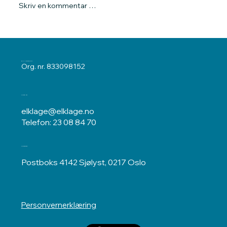
Skriv en kommentar …
Klager ble ikke gitt medhold.
ELKLAGENEMNDA
Org. nr. 833098152
Kontakt oss
elklage@elklage.no
Telefon: 23 08 84 70
Postadresse
Postboks 4142 Sjølyst, 0217 Oslo
Personvernerklæring