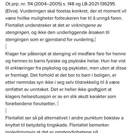
Ot.prp. nr. 114 (2004–2005) s. 148 og LB-2021-136295 
(Elvia). Vurderingen skal foretas konkret, der et moment vil 
være hvilke muligheter forbrukeren har til å unngå faren. 
Flertallet understreker at det er 
virkningene av
stengingen
, og ikke den underliggende årsaken til 
stengingen som er gjenstand for vurdering.
Klager har påberopt at stenging vil medføre fare for henne 
og hennes to barns fysiske og psykiske helse. Hun har vist 
til erklæringer fra psykolog og psykiater, men uten at disse 
er fremlagt. Det forhold at det bor to barn i boligen, er 
etter nemndas syn ikke i seg selv tilstrekkelig til å være 
omfattet av unntaket. Det er heller ikke godtgjort at 
klagers helsesituasjon er av en slik akutt karakter som 
forarbeidene forutsetter. 
Flertallet ser så på alternativet i andre punktum bokstav a 
knyttet til betydelig tingskade. Flertallet bemerker 
innledningsvis at det er omstendighetene på 