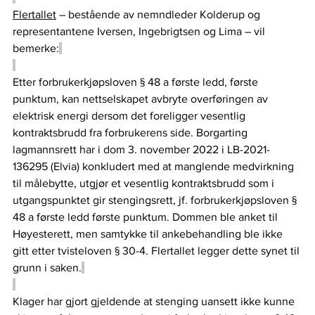
Flertallet
 – bestående av nemndleder Kolderup og 
representantene Iversen, Ingebrigtsen og Lima – vil 
bemerke:
Etter forbrukerkjøpsloven § 48 a første ledd, første 
punktum, kan nettselskapet avbryte overføringen av 
elektrisk energi dersom det foreligger vesentlig 
kontraktsbrudd fra forbrukerens side. Borgarting 
lagmannsrett har i dom 3. november 2022 i LB-2021-
136295 (Elvia) konkludert med at manglende medvirkning 
til målebytte, utgjør et vesentlig kontraktsbrudd som i 
utgangspunktet gir stengingsrett, jf. forbrukerkjøpsloven § 
48 a første ledd første punktum. Dommen ble anket til 
Høyesterett, men samtykke til ankebehandling ble ikke 
gitt etter tvisteloven § 30-4. Flertallet legger dette synet til 
grunn i saken.
Klager har gjort gjeldende at stenging uansett ikke kunne 