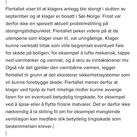
Flertallet viser til at klagers anlegg ble stengt i slutten av 
september og at klager er bosatt i Sør-Norge. Frost var 
derfor ikke en spesielt aktuell problemstilling på 
stengingstidspunktet. Flertallet peker videre på at de 
ulempene som klager viser til, var unngåelige. Klager 
kunne iverksatt tiltak som ville begrenset eventuell fare 
for skade på boligen, for eksempel å lufte mekanisk, tappe 
ned vanntanker og vannrør, og å skru av inntakskraner mv. 
Også når det gjelder den vannbårne varmen, legger 
flertallet til grunn at det eksisterer sikkerhetssystemer som 
vil kunne forebygge skade. Flertallet mener derfor at 
klager ved hjelp av helt rimelige midler kunne avverge 
faren for en eventuell betydelig tingskade, for eksempel 
ved å spise eller å flytte frosne matvarer. Det er derfor ikke 
nødvendig å ta stilling til om for eksempel manglende 
ventilasjon kan medføre slik betydelig tingsskade som 
bestemmelsen krever.