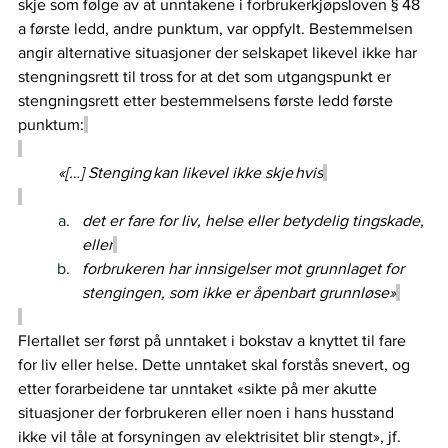
skje som følge av at unntakene i forbrukerkjøpsloven § 48 
a første ledd, andre punktum, var oppfylt. Bestemmelsen 
angir alternative situasjoner der selskapet likevel ikke har 
stengningsrett til tross for at det som utgangspunkt er 
stengningsrett etter bestemmelsens første ledd første 
punktum:
«[…] Stenging kan likevel ikke skje hvis
det er fare for liv, helse eller betydelig tingskade, 
eller
forbrukeren har innsigelser mot grunnlaget for 
stengingen, som ikke er åpenbart grunnløse»
Flertallet ser først på unntaket i bokstav a knyttet til fare 
for liv eller helse. Dette unntaket skal forstås snevert, og 
etter forarbeidene tar unntaket «sikte på mer akutte 
situasjoner der forbrukeren eller noen i hans husstand 
ikke vil tåle at forsyningen av elektrisitet blir stengt», jf. 