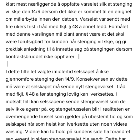
klart mest nærliggende å oppfatte varselet slik at stenging 
vil skje den 14/9 dersom det ikke er kommet til en enighet 
om målerbytte innen den datoen. Varselet var sendt med 
fire ukers frist i tråd med fkjl. § 48 a annet ledd. Formålet 
med denne varslingen må blant annet være at det skal 
være forutsigbart for kunden når stenging vil skje, og gi 
praktisk anledning til å innrette seg på stengingen dersom 
kontraktsbruddet ikke opphører.  
I dette tilfellet valgte imidlertid selskapet å ikke 
gjennomføre stenging den 14/9. Konsekvensen av dette 
må være at selskapet må sende nytt stengevarsel i tråd 
med fkjl. § 48 a før stenging lovlig kan iverksettes. I 
motsatt fall kan selskapene sende stengevarsel som de 
selv ikke agerer på, og stengetrusselen blir i realiteten en 
overhengende trussel som gjelder på ubestemt tid og som 
selskapet når som helst kan iverksette uten noen videre 
varsling. Videre kan forhold på kundens side ha forandret 
seg vesentlig siden stengevarselet ble sendt. Dette har 