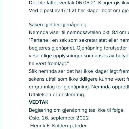
Det ble fattet vedtak 06.05.21: Klager gis ikk
Ved e-post av 17.11.21 har klager bedt om gje
Nemnda ser slik på saken:
Saken gjelder gjenåpning. 
Nemnda viser til nemndsavtalen pkt. 8.1 om 
"Partene i en sak som sekretariatet eller nem
begjæres gjenåpnet. Gjenåpning forutsetter
vesentlige opplysninger som anses av betydni
ha vært fremlagt." 
Slik nemnda ser det har ikke klager lagt fre
sakens utfall som ikke tidligere kunne vært 
er grunnlag for gjenåpning. Nemnda opprettho
Uttalelsen er enstemmig. 
VEDTAK
Begjæring om gjenåpning tas ikke til følge.  
Oslo, 26. september 2022 
 Henrik E. Kolderup, leder 