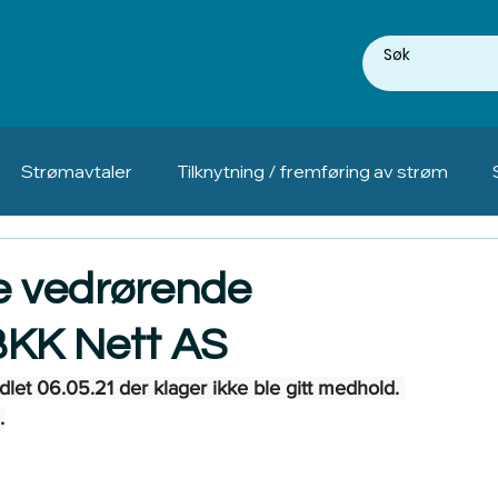
Strømavtaler
Tilknytning / fremføring av strøm
e vedrørende
 BKK Nett AS
let 06.05.21 der klager ikke ble gitt medhold. 
.