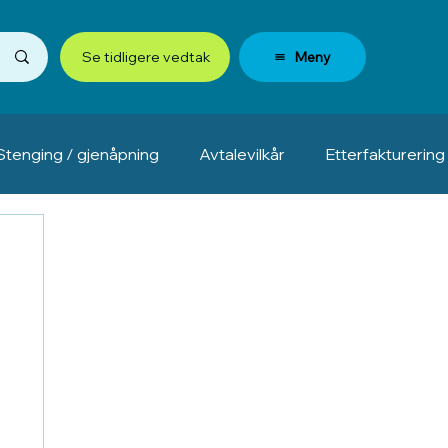
Meny
Se tidligere vedtak
Stenging / gjenåpning
Avtalevilkår
Etterfakturering