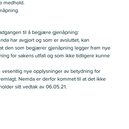
e medhold.   
nåpning.   
adgangen til å begjære gjenåpning: 
nda har avgjort og som er avsluttet, kan 
 at den som begjærer gjenåpning legger fram nye 
ng for sakens utfall og som ikke tidligere kunne 
m vesentlig nye opplysninger av betydning for 
fremlagt. Nemda er derfor kommet til at det ikke 
lder sitt vedtak av 06.05.21. 