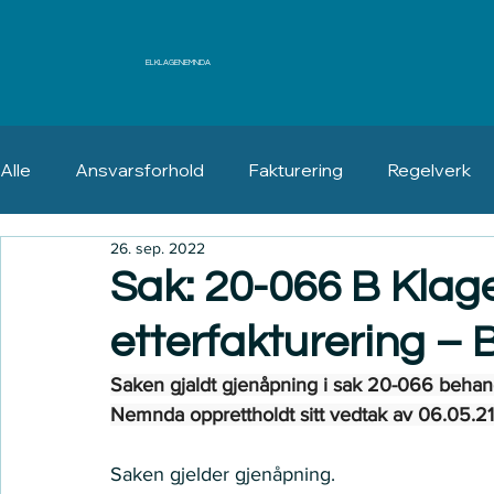
ELKLAGENEMNDA
Alle
Ansvarsforhold
Fakturering
Regelverk
26. sep. 2022
Erstatning
Angrerett
Sak: 20-066 B Klag
etterfakturering –
Saken gjaldt gjenåpning i sak 20-066 behand
Nemnda opprettholdt sitt vedtak av 06.05.21
Saken gjelder gjenåpning.   