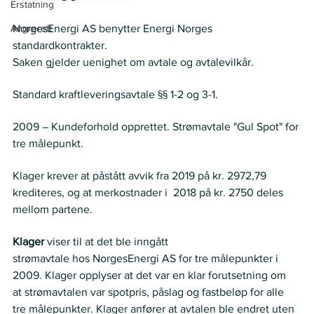
Erstatning
Angrerett
NorgesEnergi AS benytter Energi Norges 
standardkontrakter.  
Saken gjelder uenighet om avtale og avtalevilkår. 
Regelverk
Standard kraftleveringsavtale §§ 1-2 og 3-1. 
Historikk
2009 – Kundeforhold opprettet. Strømavtale "Gul Spot" for 
tre målepunkt.  
Krav
Klager krever at påstått avvik fra 2019 på kr. 2972,79 
krediteres, og at merkostnader i  2018 på kr. 2750 deles 
mellom partene.  
Partenes anførsler
Klager
 viser til at det ble inngått 
strømavtale hos NorgesEnergi AS for tre målepunkter i 
2009. Klager opplyser at det var en klar forutsetning om 
at strømavtalen var spotpris, påslag og fastbeløp for alle 
tre målepunkter. Klager anfører at avtalen ble endret uten 