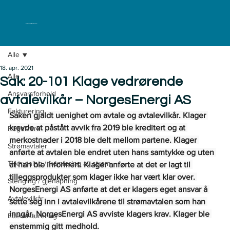
ELKLAGENEMNDA
Alle
18. apr. 2021
Alle
Sak: 20-101 Klage vedrørende
Ansvarsforhold
avtalevilkår – NorgesEnergi AS
Fakturering
Saken gjaldt uenighet om avtale og avtalevilkår. Klager 
krevde at påstått avvik fra 2019 ble kreditert og at 
Regelverk
merkostnader i 2018 ble delt mellom partene. Klager 
Strømavtaler
anførte at avtalen ble endret uten hans samtykke og uten 
Tilknytning / fremføring av strøm
at han ble informert. Klager anførte at det er lagt til 
tilleggsprodukter som klager ikke har vært klar over. 
Stenging / gjenåpning
NorgesEnergi AS anførte at det er klagers eget ansvar å 
Avtalevilkår
sette seg inn i avtalevilkårene til strømavtalen som han 
inngår. NorgesEnergi AS avviste klagers krav. Klager ble 
Etterfakturering
enstemmig gitt medhold.