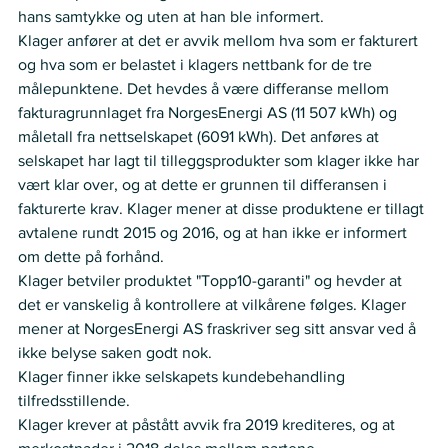
hans samtykke og uten at han ble informert.  
Klager anfører at det er avvik mellom hva som er fakturert 
og hva som er belastet i klagers nettbank for de tre 
målepunktene. Det hevdes å være differanse mellom 
fakturagrunnlaget fra NorgesEnergi AS (11 507 kWh) og 
måletall fra nettselskapet (6091 kWh). Det anføres at 
selskapet har lagt til tilleggsprodukter som klager ikke har 
vært klar over, og at dette er grunnen til differansen i 
fakturerte krav. Klager mener at disse produktene er tillagt 
avtalene rundt 2015 og 2016, og at han ikke er informert 
om dette på forhånd.  
Klager betviler produktet "Topp10-garanti" og hevder at 
det er vanskelig å kontrollere at vilkårene følges. Klager 
mener at NorgesEnergi AS fraskriver seg sitt ansvar ved å 
ikke belyse saken godt nok.  
Klager finner ikke selskapets kundebehandling 
tilfredsstillende.  
Klager krever at påstått avvik fra 2019 krediteres, og at 