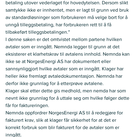
betaling utover vederlaget for hovedytelsen. Dersom slikt 
samtykke ikke er innhentet, men er lagt til grunn ved bruk 
av standardløsninger som forbrukeren må velge bort for å 
unngå tilleggsbetaling, har forbrukeren rett til å få 
tilbakeført tilleggsbetalingen." 
I denne saken er det omtvistet mellom partene hvilken 
avtaler som er inngått. Nemnda legger til grunn at det 
eksisterer et klarhetskrav til avtalens innhold. Nemnda kan 
ikke se at NorgesEnergi AS har dokumentert eller 
sannsynliggjort hvilke avtaler som er inngått. Klager har 
heller ikke fremlagt avtaledokumentasjon. Nemnda har 
derfor ikke grunnlag for å etterprøve avtalene.
Klager skal etter dette gis medhold, men nemda har som 
nevnt ikke grunnlag for å uttale seg om hvilke følger dette 
får for faktureringen.  
Nemnda oppfordrer NorgesEnergi AS til å redegjøre for 
fakturert krav, slik at klager får sikkerhet for at det er 
korrekt forbruk som blir fakturert for de avtaler som er 
inngått.