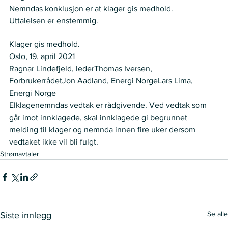
Nemndas konklusjon er at klager gis medhold.
Uttalelsen er enstemmig.
VEDTAK
Klager gis medhold.
Oslo, 19. april 2021
Ragnar Lindefjeld, lederThomas Iversen, 
ForbrukerrådetJon Aadland, Energi NorgeLars Lima, 
Energi Norge
Elklagenemndas vedtak er rådgivende. Ved vedtak som 
går imot innklagede, skal innklagede gi begrunnet 
melding til klager og nemnda innen fire uker dersom 
vedtaket ikke vil bli fulgt.
Strømavtaler
Se alle
Siste innlegg