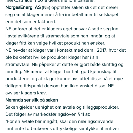
merkostnader i 2018 deles mellom partene.  
NorgesEnergi AS 
(NE) oppfatter saken slik at det dreier 
seg om at klager mener å ha innbetalt mer til selskapet 
enn det som er fakturert.  
NE anfører at det er klagers eget ansvar å sette seg inn 
i avtalevilkårene til strømavtale som han inngår, og at 
klager fritt kan velge hvilket produkt han ønsker.  
NE hevder at klager var i kontakt med dem i 2017, hvor det 
ble bekreftet hvilke produkter klager har i sin 
strømavtale. NE påpeker at dette er gjort både skriftlig og 
muntlig. NE mener at klager har hatt god kjennskap til 
produktene, og at klager kunne avsluttet disse på et mye 
tidligere tidspunkt dersom han ikke ønsket disse. NE 
avviser klagers krav.   
Nemnda ser slik på saken
Saken gjelder uenighet om avtale og tilleggsprodukter.
Det følger av markedsføringsloven § 11 at: 
"Før en avtale blir inngått, skal den næringsdrivende 
innhente forbrukerens uttrykkelige samtykke til enhver 