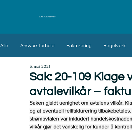
ELKLAGENEMNDA
Alle
Ansvarsforhold
Fakturering
Regelverk
5. mai 2021
Erstatning
Angrerett
Sak: 20-109 Klage 
avtalevilkår – faktu
Saken gjaldt uenighet om avtalens vilkår. Kla
og at eventuell feilfakturering tilbakebetales.
strømavtalen var inkludert handelskostnaden d
vilkår gjør det vanskelig for kunder å kontrol