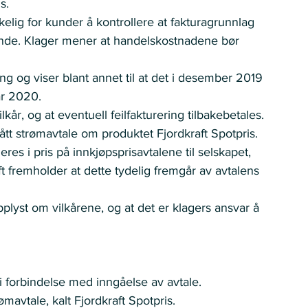
s. 
kelig for kunder å kontrollere at fakturagrunnlag 
sende. Klager mener at handelskostnadene bør 
ing og viser blant annet til at det i desember 2019 
ar 2020. 
kår, og at eventuell feilfakturering tilbakebetales. 
ngått strømavtale om produktet Fjordkraft Spotpris.  
res i pris på innkjøpsprisavtalene til selskapet, 
ft fremholder at dette tydelig fremgår av avtalens 
opplyst om vilkårene, og at det er klagers ansvar å 
 i forbindelse med inngåelse av avtale.
ømavtale, kalt Fjordkraft Spotpris.