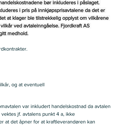
handelskostnadene bør inkluderes i påslaget. 
luderes i pris på innkjøpsprisavtalene da det er 
t at klager ble tilstrekkelig opplyst om vilkårene 
 vilkår ved avtaleinngåelse. Fjordkraft AS 
gitt medhold.
dkontrakter.  
lkår, og at eventuell 
trømavtalen var inkludert handelskostnad da avtalen 
vektes jf. avtalens punkt 4 a, ikke 
er at det åpner for at kraftleverandøren kan 