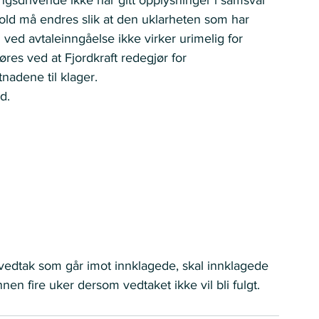
old må endres slik at den uklarheten som har 
ved avtaleinngåelse ikke virker urimelig for 
res ved at Fjordkraft redegjør for 
nadene til klager.
d.
edtak som går imot innklagede, skal innklagede 
en fire uker dersom vedtaket ikke vil bli fulgt.