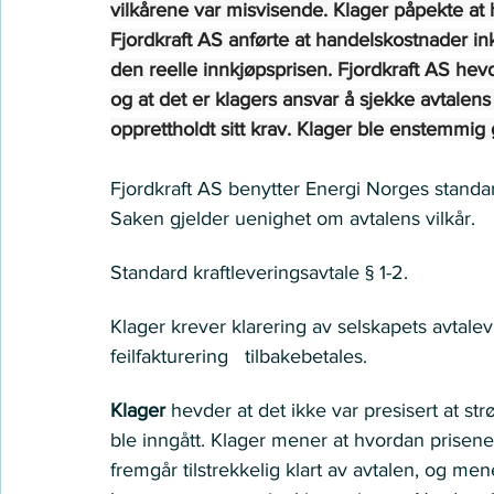
vilkårene var misvisende. Klager påpekte at 
Fjordkraft AS anførte at handelskostnader ink
den reelle innkjøpsprisen. Fjordkraft AS hevde
og at det er klagers ansvar å sjekke avtalens
opprettholdt sitt krav. Klager ble enstemmig 
Fjordkraft AS benytter Energi Norges standar
Saken gjelder uenighet om avtalens vilkår. 
Regelverk
Standard kraftleveringsavtale § 1-2. 
Krav
Klager krever klarering av selskapets avtalevi
feilfakturering   tilbakebetales. 
Partenes anførsler
Klager
 hevder at det ikke var presisert at s
ble inngått. Klager mener at hvordan prisene 
fremgår tilstrekkelig klart av avtalen, og men