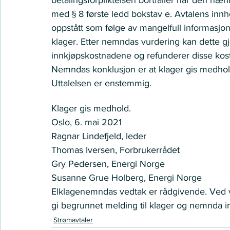
med § 8 første ledd bokstav e. Avtalens innh
oppstått som følge av mangelfull informasjon 
klager. Etter nemndas vurdering kan dette gjø
innkjøpskostnadene og refunderer disse kost
Nemndas konklusjon er at klager gis medhol
Uttalelsen er enstemmig.
VEDTAK
Klager gis medhold.
Oslo, 6. mai 2021
Ragnar Lindefjeld, leder
Thomas Iversen, Forbrukerrådet
Gry Pedersen, Energi Norge
Susanne Grue Holberg, Energi Norge 
Elklagenemndas vedtak er rådgivende. Ved v
gi begrunnet melding til klager og nemnda inn
Strømavtaler