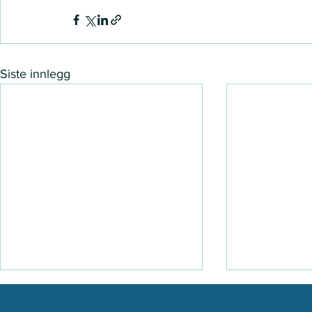
Siste innlegg
Sak: EKN-2023-06-0096
Sak: 23-527 Klage knyttet ti
Klage knyttet til avtalevilkår
etterfaktur