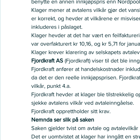
benytte en annen innkjøpspris enn Nordpool
Klager mener at avtalens vilkår gjør det vans
er korrekt, og hevder at vilkårene er misvi
inkluderes i påslaget.  
Klager hevder at det har vært en feilfakturer
var overfakturert kr 10,16, og kr 5,71 for janu
Klager krever klarering av selskapets avtalevil
Fjordkraft AS 
(Fjordkraft) viser til det ble in
Fjordkraft anfører at handelskostnader inklude
da det er den reelle innkjøpsprisen. Fjordkra
vilkår, punkt 4.a.  
Fjordkraft hevder at klager ble tilstrekkelig 
sjekke avtalens vilkår ved avtaleinngåelse.  
Fjordkraft opprettholder sitt krav.  
Nemnda ser slik på saken
Saken gjelder tvist om avtale og avtalevilkår
Det er uomtvistet at klager har inngått en str