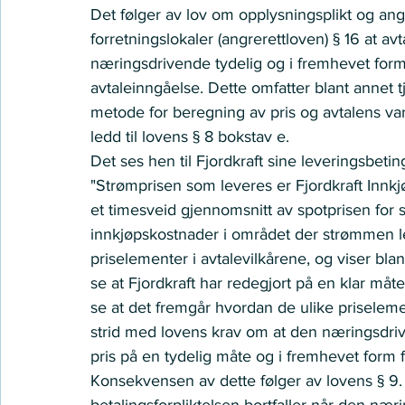
Det følger av lov om opplysningsplikt og ang
forretningslokaler (angrerettloven) § 16 at av
næringsdrivende tydelig og i fremhevet form 
avtaleinngåelse. Dette omfatter blant annet t
metode for beregning av pris og avtalens var
ledd til lovens § 8 bokstav e. 
Det ses hen til Fjordkraft sine leveringsbetin
"Strømprisen som leveres er Fjordkraft Innkj
et timesveid gjennomsnitt av spotprisen fo
innkjøpskostnader i området der strømmen l
priselementer i avtalevilkårene, og viser bla
se at Fjordkraft har redegjort på en klar må
se at det fremgår hvordan de ulike priselem
strid med lovens krav om at den næringsdri
pris på en tydelig måte og i fremhevet form f
Konsekvensen av dette følger av lovens § 9
betalingsforpliktelsen bortfaller når den nær