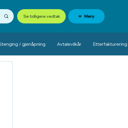
Meny
Se tidligere vedtak
Stenging / gjenåpning
Avtalevilkår
Etterfakturering