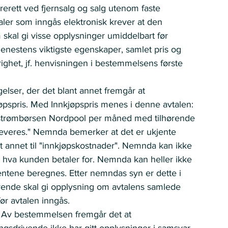
rerett ved fjernsalg og salg utenom faste 
taler som inngås elektronisk krever at den 
skal gi visse opplysninger umiddelbart før 
jenestens viktigste egenskaper, samlet pris og 
ighet, jf. henvisningen i bestemmelsens første 
gelser, der det blant annet fremgår at 
øpspris. Med Innkjøpspris menes i denne avtalen: 
r strømbørsen Nordpool per måned med tilhørende 
everes." Nemnda bemerker at det er ukjente 
nt annet til "innkjøpskostnader". Nemnda kan ikke 
te hva kunden betaler for. Nemnda kan heller ikke 
entene beregnes. Etter nemndas syn er dette i 
vende skal gi opplysning om avtalens samlede 
ør avtalen inngås. 
. Av bestemmelsen fremgår det at 
ingsdrivende ikke har gitt opplysninger i samsvar 