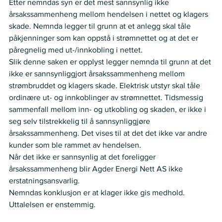
Etter nemndas syn er det mest sannsynlig ikke 
årsakssammenheng mellom hendelsen i nettet og klagers 
skade. Nemnda legger til grunn at et anlegg skal tåle 
påkjenninger som kan oppstå i strømnettet og at det er 
påregnelig med ut-/innkobling i nettet.
Slik denne saken er opplyst legger nemnda til grunn at det 
ikke er sannsynliggjort årsakssammenheng mellom 
strømbruddet og klagers skade. Elektrisk utstyr skal tåle 
ordinære ut- og innkoblinger av strømnettet. Tidsmessig 
sammenfall mellom inn- og utkobling og skaden, er ikke i 
seg selv tilstrekkelig til å sannsynliggjøre 
årsakssammenheng. Det vises til at det det ikke var andre 
kunder som ble rammet av hendelsen.
Når det ikke er sannsynlig at det foreligger 
årsakssammenheng blir Agder Energi Nett AS ikke 
erstatningsansvarlig.
Nemndas konklusjon er at klager ikke gis medhold.
Uttalelsen er enstemmig.
VEDTAK