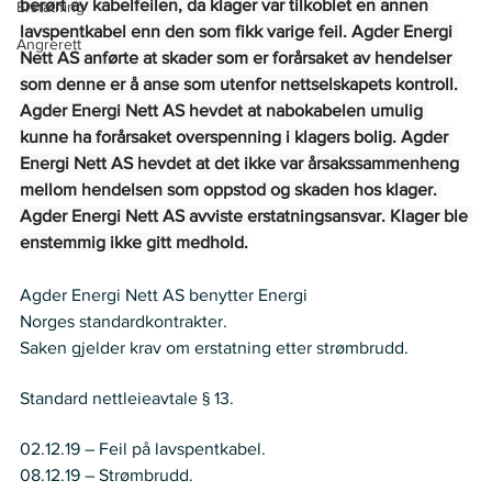
berørt av kabelfeilen, da klager var tilkoblet en annen 
Erstatning
lavspentkabel enn den som fikk varige feil. Agder Energi 
Angrerett
Nett AS anførte at skader som er forårsaket av hendelser 
som denne er å anse som utenfor nettselskapets kontroll. 
Agder Energi Nett AS hevdet at nabokabelen umulig 
kunne ha forårsaket overspenning i klagers bolig. Agder 
Energi Nett AS hevdet at det ikke var årsakssammenheng 
mellom hendelsen som oppstod og skaden hos klager. 
Agder Energi Nett AS avviste erstatningsansvar. Klager ble 
enstemmig ikke gitt medhold.
Agder Energi Nett AS benytter Energi 
Norges standardkontrakter.  
Saken gjelder krav om erstatning etter strømbrudd.  
Regelverk
Standard nettleieavtale § 13. 
Historikk
02.12.19 – Feil på lavspentkabel. 
08.12.19 – Strømbrudd. 