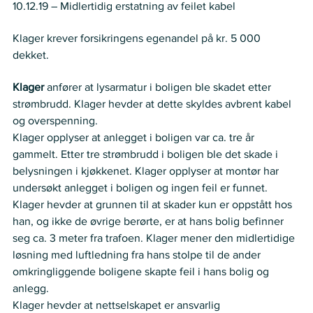
10.12.19 – Midlertidig erstatning av feilet kabel 
Krav
Klager krever forsikringens egenandel på kr. 5 000 
dekket.  
Partenes anførsler
Klager
 anfører at lysarmatur i boligen ble skadet etter 
strømbrudd. Klager hevder at dette skyldes avbrent kabel 
og overspenning.  
Klager opplyser at anlegget i boligen var ca. tre år 
gammelt. Etter tre strømbrudd i boligen ble det skade i 
belysningen i kjøkkenet. Klager opplyser at montør har 
undersøkt anlegget i boligen og ingen feil er funnet.  
Klager hevder at grunnen til at skader kun er oppstått hos 
han, og ikke de øvrige berørte, er at hans bolig befinner 
seg ca. 3 meter fra trafoen. Klager mener den midlertidige 
løsning med luftledning fra hans stolpe til de ander 
omkringliggende boligene skapte feil i hans bolig og 
anlegg. 
Klager hevder at nettselskapet er ansvarlig 