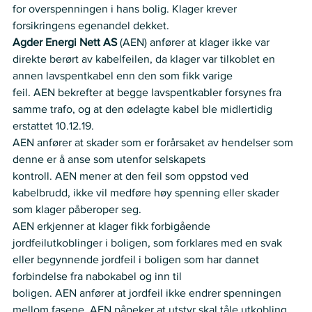
for overspenningen i hans bolig. Klager krever 
forsikringens egenandel dekket.  
Agder Energi Nett AS 
(AEN)
anfører at klager ikke var 
direkte berørt av kabelfeilen, da klager var tilkoblet en 
annen lavspentkabel enn den som fikk varige 
feil.
AEN bekrefter at begge lavspentkabler forsynes fra 
samme trafo, og at den ødelagte kabel ble midlertidig 
erstattet 10.12.19. 
AEN anfører at skader som er forårsaket av hendelser som 
denne er å anse som utenfor selskapets 
kontroll. AEN mener at den feil som oppstod ved 
kabelbrudd, ikke vil medføre høy spenning eller skader 
som klager påberoper seg. 
AEN erkjenner at klager fikk forbigående 
jordfeilutkoblinger i boligen, som forklares med en svak 
eller begynnende jordfeil i boligen som har dannet 
forbindelse fra nabokabel og inn til 
boligen. AEN anfører at jordfeil ikke endrer spenningen 
mellom fasene. AEN påpeker at utstyr skal tåle utkobling 