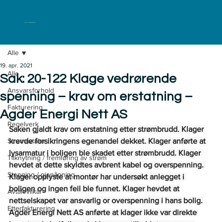
ELKLAGENEMNDA
Alle
19. apr. 2021
Alle
Sak: 20-122 Klage vedrørende
Ansvarsforhold
spenning – krav om erstatning –
Fakturering
Agder Energi Nett AS
Regelverk
Saken gjaldt krav om erstatning etter strømbrudd. Klager 
Strømavtaler
krevde forsikringens egenandel dekket. Klager anførte at 
lysarmatur i boligen ble skadet etter strømbrudd. Klager 
Tilknytning / fremføring av strøm
hevdet at dette skyldtes avbrent kabel og overspenning. 
Stenging / gjenåpning
Klager opplyste at montør har undersøkt anlegget i 
boligen og ingen feil ble funnet. Klager hevdet at 
Avtalevilkår
nettselskapet var ansvarlig or overspenning i hans bolig. 
Etterfakturering
Agder Energi Nett AS anførte at klager ikke var direkte 