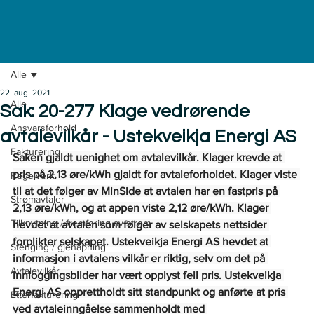
ELKLAGENEMNDA
Alle
22. aug. 2021
Alle
Sak: 20-277 Klage vedrørende
Ansvarsforhold
avtalevilkår - Ustekveikja Energi AS
Fakturering
Saken gjaldt uenighet om avtalevilkår. Klager krevde at 
pris på 2,13 øre/kWh gjaldt for avtaleforholdet. Klager viste 
Regelverk
til at det følger av MinSide at avtalen har en fastpris på 
Strømavtaler
2,13 øre/kWh, og at appen viste 2,12 øre/kWh. Klager 
Tilknytning / fremføring av strøm
hevdet at avtalen som følger av selskapets nettsider 
forplikter selskapet. Ustekveikja Energi AS hevdet at 
Stenging / gjenåpning
informasjon i avtalens vilkår er riktig, selv om det på 
Avtalevilkår
innloggingsbilder har vært opplyst feil pris. Ustekveikja 
Energi AS opprettholdt sitt standpunkt og anførte at pris 
Etterfakturering
ved avtaleinngåelse sammenholdt med 