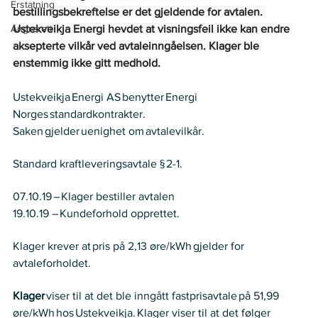
Erstatning
bestillingsbekreftelse er det gjeldende for avtalen. 
Angrerett
Ustekveikja Energi hevdet at visningsfeil ikke kan endre 
aksepterte vilkår ved avtaleinngåelsen. Klager ble 
enstemmig ikke gitt medhold.
Ustekveikja Energi AS benytter Energi 
Norges standardkontrakter.   
Saken gjelder uenighet om avtalevilkår.  
Regelverk
Standard kraftleveringsavtale § 2-1.  
Historikk
07.10.19 – Klager bestiller avtalen  
19.10.19 – Kundeforhold opprettet.   
Krav
Klager krever at pris på 2,13 øre/kWh gjelder for 
avtaleforholdet.  
Partenes anførsler
Klager
 viser til at det ble inngått fastprisavtale på 51,99 
øre/kWh hos Ustekveikja. Klager viser til at det følger 