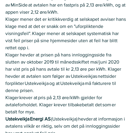
av MinSide at avtalen har en fastpris på 2,13 øre/kWh, og at 
appen viser 2,12 øre/kWh.   
Klager mener det er kritikkverdig at selskapet avviser hans 
klage med at det er snakk om en "uforpliktende 
visningsfeil". Klager mener at selskapet systematisk har 
vist feil priser på sine hjemmesider uten at feil har blitt 
rettet opp i.   
Klager hevder at prisen på hans innloggingsside fra 
slutten av oktober 2019 til månedsskiftet mai/juni 2020 
har vist pris på hans avtale til kr 2,13 øre per kWh. Klager 
hevder at avtalen som følger av Ustekveikjas nettsider 
forplikter Ustekveikja og at Ustekveikja må fakturere til 
denne prisen.  
Klager krever at pris på 2,13 øre/kWh gjelder for 
avtaleforholdet. Klager krever tilbakebetalt  det som er 
betalt for mye.  
Ustekveikja Energi AS
 (Ustekveikja) hevder at informasjon i 
avtalens vilkår er riktig, selv om det på innloggingssider 