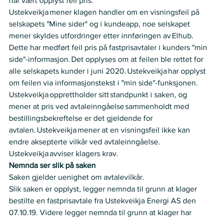
har vært opplyst feil pris.  
Ustekveikja mener klagen handler om en visningsfeil på 
selskapets "Mine sider" og i kundeapp, noe selskapet 
mener skyldes utfordringer etter innføringen av Elhub. 
Dette har medført feil pris på fastprisavtaler i kunders "min 
side"-informasjon. Det opplyses om at feilen ble rettet for 
alle selskapets kunder i juni 2020. Ustekveikja har opplyst 
om feilen via informasjonstekst i "min side"-funksjonen.  
Ustekveikja opprettholder sitt standpunkt i saken, og 
mener at pris ved avtaleinngåelse sammenholdt med 
bestillingsbekreftelse er det gjeldende for 
avtalen. Ustekveikja mener at en visningsfeil ikke kan 
endre aksepterte vilkår ved avtaleinngåelse.  
Ustekveikja avviser klagers krav.   
Nemnda ser slik på saken
Saken gjelder uenighet om avtalevilkår.  
Slik saken er opplyst, legger nemnda til grunn at klager 
bestilte en fastprisavtale fra Ustekveikja Energi AS den 
07.10.19. Videre legger nemnda til grunn at klager har 