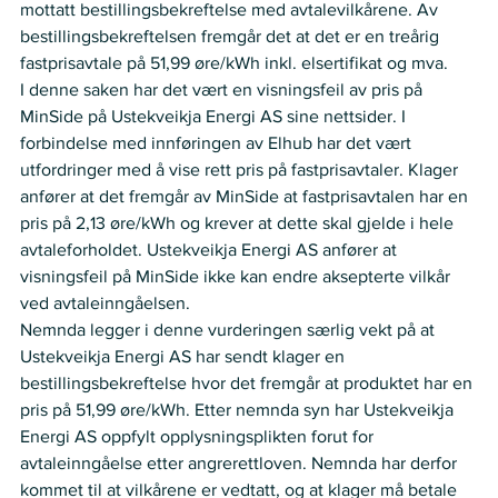
mottatt bestillingsbekreftelse med avtalevilkårene. Av 
bestillingsbekreftelsen fremgår det at det er en treårig 
fastprisavtale på 51,99 øre/kWh inkl. elsertifikat og mva.  
I denne saken har det vært en visningsfeil av pris på 
MinSide på Ustekveikja Energi AS sine nettsider. I 
forbindelse med innføringen av Elhub har det vært 
utfordringer med å vise rett pris på fastprisavtaler. Klager 
anfører at det fremgår av MinSide at fastprisavtalen har en 
pris på 2,13 øre/kWh og krever at dette skal gjelde i hele 
avtaleforholdet. Ustekveikja Energi AS anfører at 
visningsfeil på MinSide ikke kan endre aksepterte vilkår 
ved avtaleinngåelsen.  
Nemnda legger i denne vurderingen særlig vekt på at 
Ustekveikja Energi AS har sendt klager en 
bestillingsbekreftelse hvor det fremgår at produktet har en 
pris på 51,99 øre/kWh. Etter nemnda syn har Ustekveikja 
Energi AS oppfylt opplysningsplikten forut for 
avtaleinngåelse etter angrerettloven. Nemnda har derfor 
kommet til at vilkårene er vedtatt, og at klager må betale 