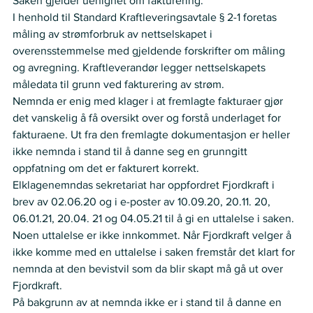
Saken gjelder uenighet om fakturering.  
I henhold til Standard Kraftleveringsavtale § 2-1 foretas 
måling av strømforbruk av nettselskapet i 
overensstemmelse med gjeldende forskrifter om måling 
og avregning. Kraftleverandør legger nettselskapets 
måledata til grunn ved fakturering av strøm.  
Nemnda er enig med klager i at fremlagte fakturaer gjør 
det vanskelig å få oversikt over og forstå underlaget for 
fakturaene. Ut fra den fremlagte dokumentasjon er heller 
ikke nemnda i stand til å danne seg en grunngitt 
oppfatning om det er fakturert korrekt.   
Elklagenemndas sekretariat har oppfordret Fjordkraft i 
brev av 02.06.20 og i e-poster av 10.09.20, 20.11. 20, 
06.01.21, 20.04. 21 og 04.05.21 til å gi en uttalelse i saken. 
Noen uttalelse er ikke innkommet. Når Fjordkraft velger å 
ikke komme med en uttalelse i saken fremstår det klart for 
nemnda at den bevistvil som da blir skapt må gå ut over 
Fjordkraft.   
På bakgrunn av at nemnda ikke er i stand til å danne en 