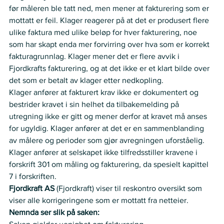
før måleren ble tatt ned, men mener at fakturering som er 
mottatt er feil. Klager reagerer på at det er produsert flere 
ulike faktura med ulike beløp for hver fakturering, noe 
som har skapt enda mer forvirring over hva som er korrekt 
fakturagrunnlag. Klager mener det er flere avvik i 
Fjordkrafts fakturering, og at det ikke er et klart bilde over 
det som er betalt av klager etter nedkopling.  
Klager anfører at fakturert krav ikke er dokumentert og 
bestrider kravet i sin helhet da tilbakemelding på 
utregning ikke er gitt og mener derfor at kravet må anses 
for ugyldig. Klager anfører at det er en sammenblanding 
av målere og perioder som gjør avregningen uforståelig.   
Klager anfører at selskapet ikke tilfredsstiller kravene i 
forskrift 301 om måling og fakturering, da spesielt kapittel 
7 i forskriften.  
Fjordkraft AS 
(Fjordkraft) viser til reskontro oversikt som 
viser alle korrigeringene som er mottatt fra netteier.  
Nemnda ser slik på saken: