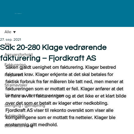
ELKLAGENEMNDA
Alle
27. sep. 2021
Alle
Sak: 20-280 Klage vedrørende
Ansvarsforhold
fakturering – Fjordkraft AS
Fakturering
Saken gjaldt uenighet om fakturering. Klager bestred 
fakturert krav. Klager erkjente at det skal betales for 
Regelverk
faktisk forbruk fra før måleren ble tatt ned, men mener at 
Strømavtaler
faktureringen som er mottatt er feil. Klager anfører at det 
Tilknytning / fremføring av strøm
er flere avvik i faktureringen og at det ikke er et klart bilde 
over det som er betalt av klager etter nedkobling. 
Stenging / gjenåpning
Fjordkraft AS viser til rekonto oversikt som viser alle 
Avtalevilkår
korrigeringene som er mottatt fra netteier. Klager ble 
enstemmig gitt medhold.
Etterfakturering