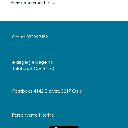
Skriv en kommentar …
var godtgjort at se
ELKLAGENEMNDA
Org. nr. 833098152
Kontakt oss
elklage@elklage.no
Telefon: 23 08 84 70
Postadresse
Postboks 4142 Sjølyst, 0217 Oslo
Personvernerklæring