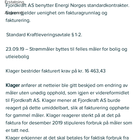
Erstatning
Fjordkraft AS benytter Energi Norges standardkontrakter.   
Angrerett
Saken gjelder uenighet om fakturagrunnlag og 
fakturering.  
Regelverk
 Standard Kraftleveringsavtale § 1-2. 
Historikk
23.09.19 – Strømmåler byttes til felles måler for bolig og 
utleiebolig  
Krav
Klager bestrider fakturert krav på kr. 16 463,43  
Partenes anførsler:
Klager
 anfører at netteier ble gitt beskjed om endring av 
måler uten unødig opphold, som igjen er videreformidlet 
til Fjordkraft AS. Klager mener at Fjordkraft AS burde 
reagert på dette umiddelbart, slik at fakturering opphørte 
for gammel måler. Klager reagerer sterkt på at det på 
faktura for desember 2019 stipuleres forbruk på måler som 
er tatt ned.  
Klager erkjenner at det skal betales for faktisk forbruk fra 