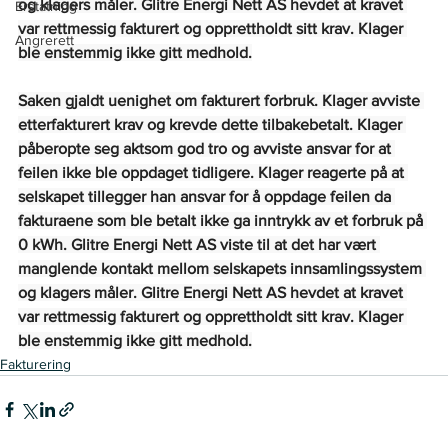
og klagers måler. Glitre Energi Nett AS hevdet at kravet 
Erstatning
var rettmessig fakturert og opprettholdt sitt krav. Klager 
Angrerett
ble enstemmig ikke gitt medhold.
Saken gjaldt uenighet om fakturert forbruk. Klager avviste 
etterfakturert krav og krevde dette tilbakebetalt. Klager 
påberopte seg aktsom god tro og avviste ansvar for at 
feilen ikke ble oppdaget tidligere. Klager reagerte på at 
selskapet tillegger han ansvar for å oppdage feilen da 
fakturaene som ble betalt ikke ga inntrykk av et forbruk på 
0 kWh. Glitre Energi Nett AS viste til at det har vært 
manglende kontakt mellom selskapets innsamlingssystem 
og klagers måler. Glitre Energi Nett AS hevdet at kravet 
var rettmessig fakturert og opprettholdt sitt krav. Klager 
ble enstemmig ikke gitt medhold.
Fakturering