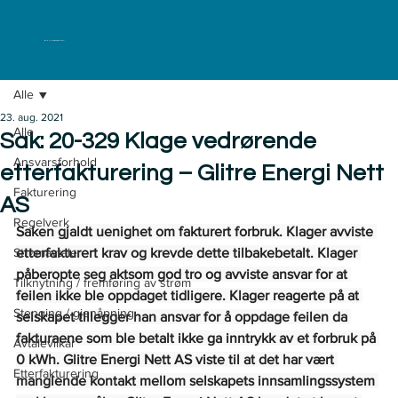
ELKLAGENEMNDA
Alle
23. aug. 2021
Alle
Sak: 20-329 Klage vedrørende
Ansvarsforhold
etterfakturering – Glitre Energi Nett
Fakturering
AS
Regelverk
Saken gjaldt uenighet om fakturert forbruk. Klager avviste 
Strømavtaler
etterfakturert krav og krevde dette tilbakebetalt. Klager 
påberopte seg aktsom god tro og avviste ansvar for at 
Tilknytning / fremføring av strøm
feilen ikke ble oppdaget tidligere. Klager reagerte på at 
Stenging / gjenåpning
selskapet tillegger han ansvar for å oppdage feilen da 
fakturaene som ble betalt ikke ga inntrykk av et forbruk på 
Avtalevilkår
0 kWh. Glitre Energi Nett AS viste til at det har vært 
Etterfakturering
manglende kontakt mellom selskapets innsamlingssystem 