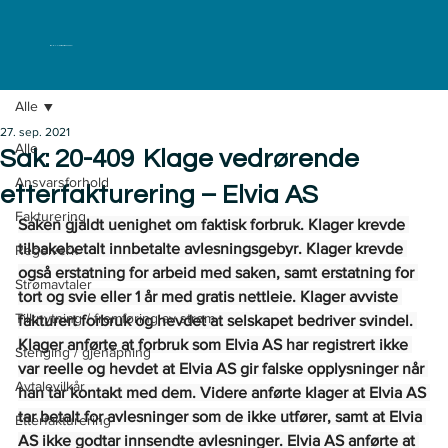
ELKLAGENEMNDA
Alle
27. sep. 2021
Alle
Sak: 20-409 Klage vedrørende
Ansvarsforhold
etterfakturering – Elvia AS
Fakturering
Saken gjaldt uenighet om faktisk forbruk. Klager krevde 
tilbakebetalt innbetalte avlesningsgebyr. Klager krevde 
Regelverk
også erstatning for arbeid med saken, samt erstatning for 
Strømavtaler
tort og svie eller 1 år med gratis nettleie. Klager avviste 
Tilknytning / fremføring av strøm
fakturert forbruk og hevdet at selskapet bedriver svindel. 
Klager anførte at forbruk som Elvia AS har registrert ikke 
Stenging / gjenåpning
var reelle og hevdet at Elvia AS gir falske opplysninger når 
Avtalevilkår
han tar kontakt med dem. Videre anførte klager at Elvia AS 
tar betalt for avlesninger som de ikke utfører, samt at Elvia 
Etterfakturering
AS ikke godtar innsendte avlesninger. Elvia AS anførte at 