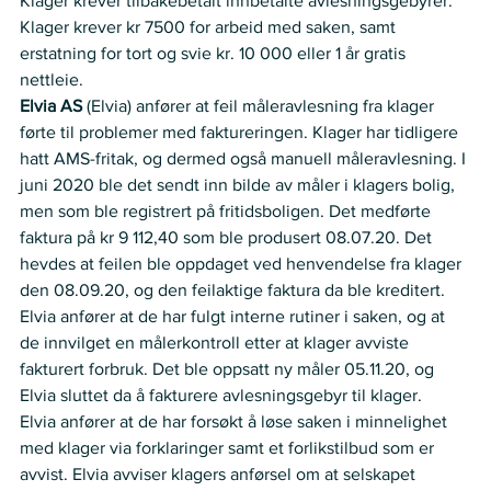
Klager krever tilbakebetalt innbetalte avlesningsgebyrer. 
Klager krever kr 7500 for arbeid med saken, samt 
erstatning for tort og svie kr. 10 000 eller 1 år gratis 
nettleie.   
Elvia AS
 (Elvia) anfører at feil måleravlesning fra klager 
førte til problemer med faktureringen. Klager har tidligere 
hatt AMS-fritak, og dermed også manuell måleravlesning. I 
juni 2020 ble det sendt inn bilde av måler i klagers bolig, 
men som ble registrert på fritidsboligen. Det medførte 
faktura på kr 9 112,40 som ble produsert 08.07.20. Det 
hevdes at feilen ble oppdaget ved henvendelse fra klager 
den 08.09.20, og den feilaktige faktura da ble kreditert.  
Elvia anfører at de har fulgt interne rutiner i saken, og at 
de innvilget en målerkontroll etter at klager avviste 
fakturert forbruk. Det ble oppsatt ny måler 05.11.20, og 
Elvia sluttet da å fakturere avlesningsgebyr til klager.  
Elvia anfører at de har forsøkt å løse saken i minnelighet 
med klager via forklaringer samt et forlikstilbud som er 
avvist. Elvia avviser klagers anførsel om at selskapet 