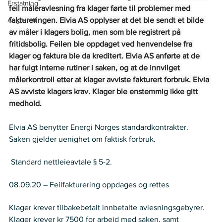
Erstatning
feil måleravlesning fra klager førte til problemer med 
Angrerett
faktureringen. Elvia AS opplyser at det ble sendt et bilde 
av måler i klagers bolig, men som ble registrert på 
fritidsbolig. Feilen ble oppdaget ved henvendelse fra 
klager og faktura ble da kreditert. Elvia AS anførte at de 
har fulgt interne rutiner i saken, og at de innvilget 
målerkontroll etter at klager avviste fakturert forbruk. Elvia 
AS avviste klagers krav. Klager ble enstemmig ikke gitt 
medhold.
Elvia AS benytter Energi Norges standardkontrakter.   
Saken gjelder uenighet om faktisk forbruk.  
Regelverk
 Standard nettleieavtale § 5-2.  
Historikk
08.09.20 – Feilfakturering oppdages og rettes  
Krav
Klager krever tilbakebetalt innbetalte avlesningsgebyrer. 
Klager krever kr 7500 for arbeid med saken, samt 