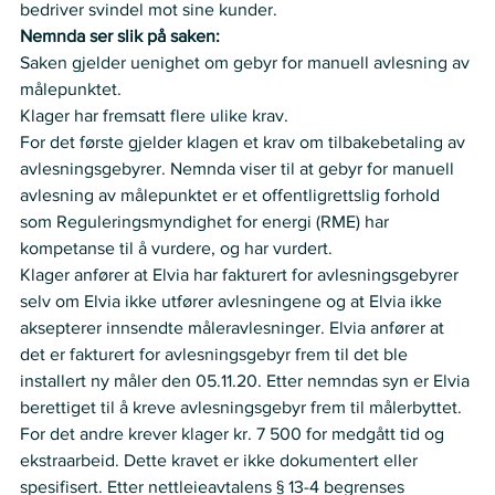
bedriver svindel mot sine kunder. 
Nemnda ser slik på saken:
Saken gjelder uenighet om gebyr for manuell avlesning av 
målepunktet.   
Klager har fremsatt flere ulike krav.  
For det første gjelder klagen et krav om tilbakebetaling av 
avlesningsgebyrer. Nemnda viser til at gebyr for manuell 
avlesning av målepunktet er et offentligrettslig forhold 
som Reguleringsmyndighet for energi (RME) har 
kompetanse til å vurdere, og har vurdert.  
Klager anfører at Elvia har fakturert for avlesningsgebyrer 
selv om Elvia ikke utfører avlesningene og at Elvia ikke 
aksepterer innsendte måleravlesninger. Elvia anfører at 
det er fakturert for avlesningsgebyr frem til det ble 
installert ny måler den 05.11.20. Etter nemndas syn er Elvia 
berettiget til å kreve avlesningsgebyr frem til målerbyttet.  
For det andre krever klager kr. 7 500 for medgått tid og 
ekstraarbeid. Dette kravet er ikke dokumentert eller 
spesifisert. Etter nettleieavtalens § 13-4 begrenses 