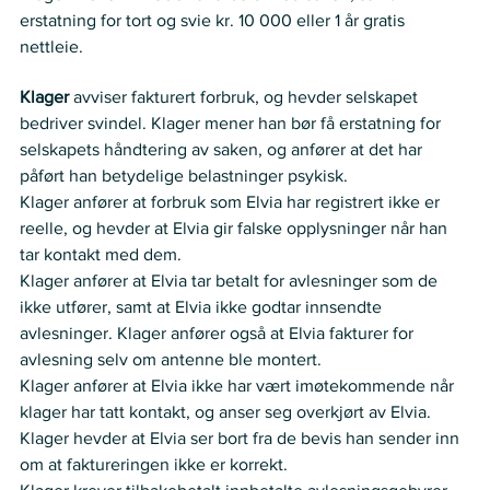
erstatning for tort og svie kr. 10 000 eller 1 år gratis 
nettleie.   
Partenes anførsler
Klager
 avviser fakturert forbruk, og hevder selskapet 
bedriver svindel. Klager mener han bør få erstatning for 
selskapets håndtering av saken, og anfører at det har 
påført han betydelige belastninger psykisk.   
Klager anfører at forbruk som Elvia har registrert ikke er 
reelle, og hevder at Elvia gir falske opplysninger når han 
tar kontakt med dem.  
Klager anfører at Elvia tar betalt for avlesninger som de 
ikke utfører, samt at Elvia ikke godtar innsendte 
avlesninger. Klager anfører også at Elvia fakturer for 
avlesning selv om antenne ble montert.   
Klager anfører at Elvia ikke har vært imøtekommende når 
klager har tatt kontakt, og anser seg overkjørt av Elvia. 
Klager hevder at Elvia ser bort fra de bevis han sender inn 
om at faktureringen ikke er korrekt.  