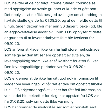
LOS hevder at de har fulgt interne rutiner i forbindelse 
med oppsigelse av avtale grunnet at kunde er gått bort. 
Det opplyses at de fikk beskjed av klager om at endringen 
i avtale skulle gjelde fra 01.08.20, og at de meldte dette til 
Elhub. Siden datoen var mer enn 30 dager tilbake i tid, ble 
anleggsovertakelse avvist av Elhub. LOS opplyser at dette 
er grunnen til at leverandørbytte ikke ble iverksatt før 
09.10.20.  
LOS anfører at klager ikke kan ha hatt store merkostnader 
som følge av den litt senere oppstart av avtalen, da 
leveringspliktig strøm ikke er så kostbart før etter 6 uker. 
Den leveringspliktige perioden var fra 01.08.20 til 
09.10.20. 
LOS erkjenner at de ikke har gitt god nok informasjon til 
klager om leveringsplikt når det er tale om oppstart tilbake 
i tid. LOS erkjenner også at klager har fått feil informasjon, 
ved at det ble bekreftet for klager at oppstart fra LOS var 
fra 01.08.20, selv om dette ikke var mulig. 
LOS har grunnet de misforståelser som er oppstått sagt 