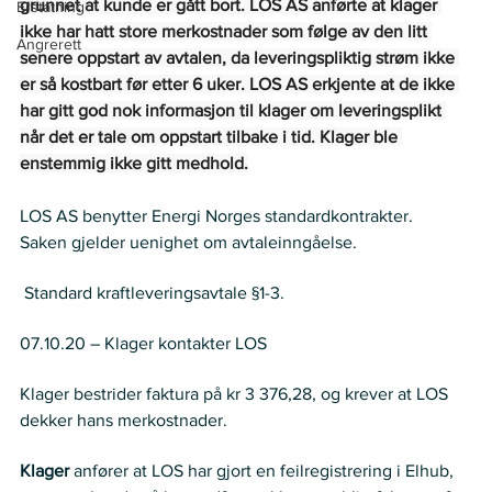
grunnet at kunde er gått bort. LOS AS anførte at klager 
Erstatning
ikke har hatt store merkostnader som følge av den litt 
Angrerett
senere oppstart av avtalen, da leveringspliktig strøm ikke 
er så kostbart før etter 6 uker. LOS AS erkjente at de ikke 
har gitt god nok informasjon til klager om leveringsplikt 
når det er tale om oppstart tilbake i tid. Klager ble 
enstemmig ikke gitt medhold.
LOS AS benytter Energi Norges standardkontrakter.  
Saken gjelder uenighet om avtaleinngåelse. 
Regelverk
 Standard kraftleveringsavtale §1-3. 
Historikk
07.10.20 – Klager kontakter LOS 
Krav
Klager bestrider faktura på kr 3 376,28, og krever at LOS 
dekker hans merkostnader. 
Partenes anførsler
Klager
 anfører at LOS har gjort en feilregistrering i Elhub, 