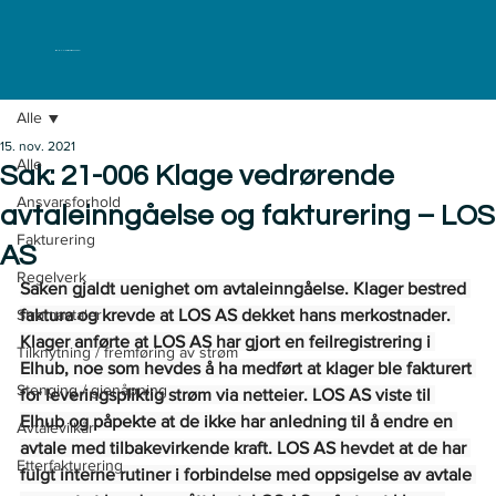
ELKLAGENEMNDA
Alle
15. nov. 2021
Alle
Sak: 21-006 Klage vedrørende
Ansvarsforhold
avtaleinngåelse og fakturering – LOS
Fakturering
AS
Regelverk
Saken gjaldt uenighet om avtaleinngåelse. Klager bestred 
Strømavtaler
faktura og krevde at LOS AS dekket hans merkostnader. 
Klager anførte at LOS AS har gjort en feilregistrering i 
Tilknytning / fremføring av strøm
Elhub, noe som hevdes å ha medført at klager ble fakturert 
Stenging / gjenåpning
for leveringspliktig strøm via netteier. LOS AS viste til 
Elhub og påpekte at de ikke har anledning til å endre en 
Avtalevilkår
avtale med tilbakevirkende kraft. LOS AS hevdet at de har 
Etterfakturering
fulgt interne rutiner i forbindelse med oppsigelse av avtale 