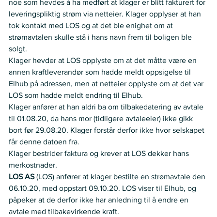
noe som hevdes å ha medført at klager er blitt fakturert for 
leveringspliktig strøm via netteier. Klager opplyser at han 
tok kontakt med LOS og at det ble enighet om at 
strømavtalen skulle stå i hans navn frem til boligen ble 
solgt.  
Klager hevder at LOS opplyste om at det måtte være en 
annen kraftleverandør som hadde meldt oppsigelse til 
Elhub på adressen, men at netteier opplyste om at det var 
LOS som hadde meldt endring til Elhub. 
Klager anfører at han aldri ba om tilbakedatering av avtale 
til 01.08.20, da hans mor (tidligere avtaleeier) ikke gikk 
bort før 29.08.20. Klager forstår derfor ikke hvor selskapet 
får denne datoen fra. 
Klager bestrider faktura og krever at LOS dekker hans 
merkostnader.  
LOS AS 
(LOS) anfører at klager bestilte en strømavtale den 
06.10.20, med oppstart 09.10.20. LOS viser til Elhub, og 
påpeker at de derfor ikke har anledning til å endre en 
avtale med tilbakevirkende kraft.  