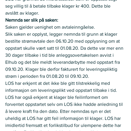
seg villig til å betale tilbake klager kr 400. Dette ble 
avslått av klager. 
Nemnda ser slik på saken:
Saken gjelder uenighet om avtaleinngåelse.
Slik saken er opplyst, legger nemnda til grunn at klager 
bestilte strømavtale den 06.10.20 med opplysning om at 
oppstart skulle vært satt til 01.08.20. Da dette var mer enn 
30 dager tilbake i tid ble anleggsovertakelsen avvist i 
Elhub og det ble meldt leverandørbytte med oppstart fra 
09.10.20. Klager ble derfor fakturert for leveringspliktig 
strøm i perioden fra 01.08.20 til 09.10.20.
LOS har erkjent at det ikke ble gitt tilstrekkelig med 
informasjon om leveringsplikt ved oppstart tilbake i tid. 
LOS har også erkjent at klager ble feilinformert om 
forventet oppstartet selv om LOS ikke hadde anledning til 
å levere kraft fra den dato. Etter nemndas syn er det 
uheldig at LOS har gitt feil informasjon til klager. LOS har 
imidlertid fremsatt et forlikstilbud for ulempene dette har 