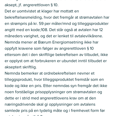
aksept, jf. angrerettloven § 10. 
Det er uomtvistet at klager har mottatt en 
bekreftelsesmelding, hvor det fremgår at strømavtalen har 
en strømpris på kr. 59 per måler/mnd og tilleggsprodukter 
angitt med en kode;108. Det står også at avtalen har 12 
måneders varighet, og det er lenket til avtalevilkårene.  
Nemnda mener at Bærum Energiomsetning ikke har 
oppfylt kravene som følger av angrerettloven § 10 
ettersom det i den skriftlige bekreftelsen av tilbudet, ikke 
er opplyst om at forbrukeren er ubundet inntil tilbudet er 
akseptert skriftlig.
Nemnda bemerker at ordrebekreftelsen nevner et 
tilleggsprodukt, hvor tilleggsproduktet fremstår som en 
kode og ikke en pris. Etter nemndas syn fremgår det ikke 
noen forståelige prisopplysninger om strømavtalen og 
dette er i strid med angrerettlovens krav om at den 
næringsdrivende skal gi opplysninger om avtalens 
samlede pris på en tydelig måte og i fremhevet form før 