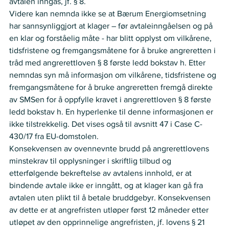
avtalen inngås, jf. § 8.  
Videre kan nemnda ikke se at Bærum Energiomsetning 
har sannsynliggjort at klager – før avtaleinngåelsen og på 
en klar og forståelig måte - har blitt opplyst om vilkårene, 
tidsfristene og fremgangsmåtene for å bruke angreretten i 
tråd med angrerettloven § 8 første ledd bokstav h. Etter 
nemndas syn må informasjon om vilkårene, tidsfristene og 
fremgangsmåtene for å bruke angreretten fremgå direkte 
av SMSen for å oppfylle kravet i angrerettloven § 8 første 
ledd bokstav h. En hyperlenke til denne informasjonen er 
ikke tilstrekkelig. Det vises også til avsnitt 47 i Case C-
430/17 fra EU-domstolen.
Konsekvensen av ovennevnte brudd på angrerettlovens 
minstekrav til opplysninger i skriftlig tilbud og 
etterfølgende bekreftelse av avtalens innhold, er at 
bindende avtale ikke er inngått, og at klager kan gå fra 
avtalen uten plikt til å betale bruddgebyr. Konsekvensen 
av dette er at angrefristen utløper først 12 måneder etter 
utløpet av den opprinnelige angrefristen, jf. lovens § 21 