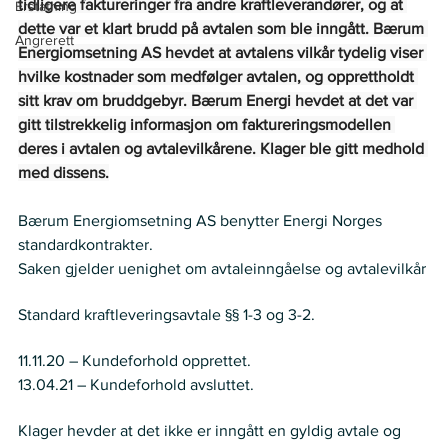
tidligere faktureringer fra andre kraftleverandører, og at 
Erstatning
dette var et klart brudd på avtalen som ble inngått. Bærum 
Angrerett
Energiomsetning AS hevdet at avtalens vilkår tydelig viser 
hvilke kostnader som medfølger avtalen, og opprettholdt 
sitt krav om bruddgebyr. Bærum Energi hevdet at det var 
gitt tilstrekkelig informasjon om faktureringsmodellen 
deres i avtalen og avtalevilkårene. Klager ble gitt medhold 
med dissens.
Bærum Energiomsetning AS benytter Energi Norges 
standardkontrakter.  
Saken gjelder uenighet om avtaleinngåelse og avtalevilkår 
Regelverk
Standard kraftleveringsavtale §§ 1-3 og 3-2.
Historikk
11.11.20 – Kundeforhold opprettet.  
13.04.21 – Kundeforhold avsluttet.  
Krav
Klager hevder at det ikke er inngått en gyldig avtale og 