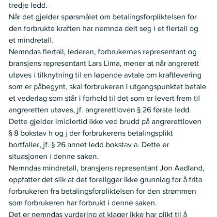
tredje ledd.
Når det gjelder spørsmålet om betalingsforpliktelsen for 
den forbrukte kraften har nemnda delt seg i et flertall og 
et mindretall. 
Nemndas flertall, lederen, forbrukernes representant og 
bransjens representant Lars Lima, mener at når angrerett 
utøves i tilknytning til en løpende avtale om kraftlevering 
som er påbegynt, skal forbrukeren i utgangspunktet betale 
et vederlag som står i forhold til det som er levert frem til 
angreretten utøves, jf. angrerettloven § 26 første ledd. 
Dette gjelder imidlertid ikke ved brudd på angrerettloven 
§ 8 bokstav h og j der forbrukerens betalingsplikt 
bortfaller, jf. § 26 annet ledd bokstav a. Dette er 
situasjonen i denne saken.
Nemndas mindretall, bransjens representant Jon Aadland, 
oppfatter det slik at det foreligger ikke grunnlag for å frita 
forbrukeren fra betalingsforpliktelsen for den strømmen 
som forbrukeren har forbrukt i denne saken.
Det er nemndas vurdering at klager ikke har plikt til å 