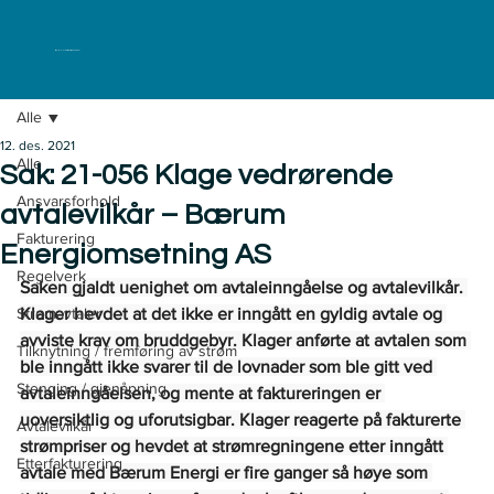
ELKLAGENEMNDA
Alle
12. des. 2021
Alle
Sak: 21-056 Klage vedrørende
Ansvarsforhold
avtalevilkår – Bærum
Fakturering
Energiomsetning AS
Regelverk
Saken gjaldt uenighet om avtaleinngåelse og avtalevilkår. 
Strømavtaler
Klager hevdet at det ikke er inngått en gyldig avtale og 
avviste krav om bruddgebyr. Klager anførte at avtalen som 
Tilknytning / fremføring av strøm
ble inngått ikke svarer til de lovnader som ble gitt ved 
Stenging / gjenåpning
avtaleinngåelsen, og mente at faktureringen er 
uoversiktlig og uforutsigbar. Klager reagerte på fakturerte 
Avtalevilkår
strømpriser og hevdet at strømregningene etter inngått 
Etterfakturering
avtale med Bærum Energi er fire ganger så høye som 