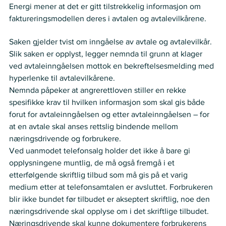
Energi mener at det er gitt tilstrekkelig informasjon om 
faktureringsmodellen deres i avtalen og avtalevilkårene.  
Nemnda ser slik på saken
Saken gjelder tvist om inngåelse av avtale og avtalevilkår.   
Slik saken er opplyst, legger nemnda til grunn at klager 
ved avtaleinngåelsen mottok en bekreftelsesmelding med 
hyperlenke til avtalevilkårene.   
Nemnda påpeker at angrerettloven stiller en rekke 
spesifikke krav til hvilken informasjon som skal gis både 
forut for avtaleinngåelsen og etter avtaleinngåelsen – for 
at en avtale skal anses rettslig bindende mellom 
næringsdrivende og forbrukere.  
Ved uanmodet telefonsalg holder det ikke å bare gi 
opplysningene muntlig, de må også fremgå i et 
etterfølgende skriftlig tilbud som må gis på et varig 
medium etter at telefonsamtalen er avsluttet. Forbrukeren 
blir ikke bundet før tilbudet er akseptert skriftlig, noe den 
næringsdrivende skal opplyse om i det skriftlige tilbudet. 
Næringsdrivende skal kunne dokumentere forbrukerens 