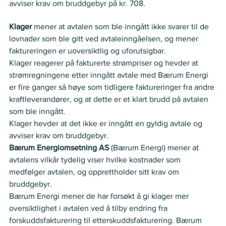
avviser krav om bruddgebyr på kr. 708. 
Partenes anførsler
Klager
 mener at avtalen som ble inngått ikke svarer til de 
lovnader som ble gitt ved avtaleinngåelsen, og mener 
faktureringen er uoversiktlig og uforutsigbar. 
Klager reagerer på fakturerte strømpriser og hevder at 
strømregningene etter inngått avtale med Bærum Energi 
er fire ganger så høye som tidligere faktureringer fra andre 
kraftleverandører, og at dette er et klart brudd på avtalen 
som ble inngått.  
Klager hevder at det ikke er inngått en gyldig avtale og 
avviser krav om bruddgebyr.  
Bærum Energiomsetning AS 
(Bærum Energi) mener at 
avtalens vilkår tydelig viser hvilke kostnader som 
medfølger avtalen, og opprettholder sitt krav om 
bruddgebyr.  
Bærum Energi mener de har forsøkt å gi klager mer 
oversiktlighet i avtalen ved å tilby endring fra 
forskuddsfakturering til etterskuddsfakturering. Bærum 