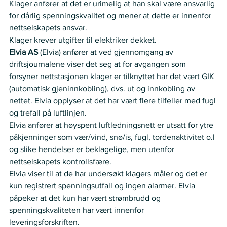
Klager anfører at det er urimelig at han skal være ansvarlig 
for dårlig spenningskvalitet og mener at dette er innenfor 
nettselskapets ansvar.  
Klager krever utgifter til elektriker dekket.  
Elvia AS 
(Elvia) anfører at ved gjennomgang av 
driftsjournalene viser det seg at for avgangen som 
forsyner nettstasjonen klager er tilknyttet har det vært GIK 
(automatisk gjeninnkobling), dvs. ut og innkobling av 
nettet. Elvia opplyser at det har vært flere tilfeller med fugl 
og trefall på luftlinjen.  
Elvia anfører at høyspent luftledningsnett er utsatt for ytre 
påkjenninger som vær/vind, snø/is, fugl, tordenaktivitet o.l 
og slike hendelser er beklagelige, men utenfor 
nettselskapets kontrollsfære.  
Elvia viser til at de har undersøkt klagers måler og det er 
kun registrert spenningsutfall og ingen alarmer. Elvia 
påpeker at det kun har vært strømbrudd og 
spenningskvaliteten har vært innenfor 
leveringsforskriften.  