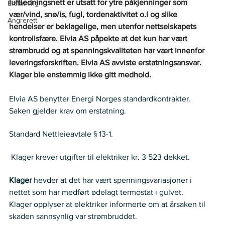
luftledningsnett er utsatt for ytre påkjenninger som 
Erstatning
vær/vind, snø/is, fugl, tordenaktivitet o.l og slike 
Angrerett
hendelser er beklagelige, men utenfor nettselskapets 
kontrollsfære. Elvia AS påpekte at det kun har vært 
strømbrudd og at spenningskvaliteten har vært innenfor 
leveringsforskriften. Elvia AS avviste erstatningsansvar. 
Klager ble enstemmig ikke gitt medhold.
Elvia AS benytter Energi Norges standardkontrakter.  
Saken gjelder krav om erstatning. 
Regelverk
Standard Nettleieavtale § 13-1. 
Krav
 Klager krever utgifter til elektriker kr. 3 523 dekket.  
Partenes anførsler
Klager
 hevder at det har vært spenningsvariasjoner i 
nettet som har medført ødelagt termostat i gulvet. 
Klager opplyser at elektriker informerte om at årsaken til 
skaden sannsynlig var strømbruddet.  