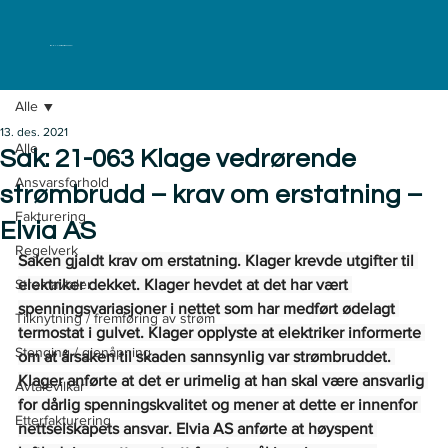
ELKLAGENEMNDA
Alle
13. des. 2021
Alle
Sak: 21-063 Klage vedrørende
Ansvarsforhold
strømbrudd – krav om erstatning –
Fakturering
Elvia AS
Regelverk
Saken gjaldt krav om erstatning. Klager krevde utgifter til 
Strømavtaler
elektriker dekket. Klager hevdet at det har vært 
spenningsvariasjoner i nettet som har medført ødelagt 
Tilknytning / fremføring av strøm
termostat i gulvet. Klager opplyste at elektriker informerte 
Stenging / gjenåpning
om at årsaken til skaden sannsynlig var strømbruddet. 
Klager anførte at det er urimelig at han skal være ansvarlig 
Avtalevilkår
for dårlig spenningskvalitet og mener at dette er innenfor 
Etterfakturering
nettselskapets ansvar. Elvia AS anførte at høyspent 