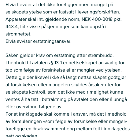
Elvia hevder at det ikke foreligger noen mangel på 
selskapets ytelse som er fastsatt i leveringsforskriften. 
Apparater skal iht. gjeldende norm, NEK 400-2018 pkt. 
443.4, tåle visse påkjenninger som kan oppstå i 
strømnettet.  
Elvia avviser erstatningsansvar.  
Nemnda ser slik på saken
Saken gjelder krav om erstatning etter strømbrudd.
I henhold til avtalens § 13-1 er nettselskapet ansvarlig for 
tap som følge av forsinkelse eller mangler ved ytelsen. 
Dette gjelder likevel ikke så langt nettselskapet godtgjør 
at forsinkelsen eller mangelen skyldes årsaker utenfor 
selskapets kontroll, som det ikke med rimelighet kunne 
ventes å ha tatt i betraktning på avtaletiden eller å unngå 
eller overvinne følgene av. 
For at innklagede skal komme i ansvar, må det i medhold 
av formuleringen «som følge av forsinkelse eller mangel» 
foreligge en årsakssammenheng mellom feil i innklagedes 
nett og skaden.