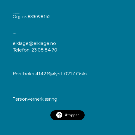
ELKLAGENEMNDA
Org. nr. 833098152
Kontakt oss
elklage@elklage.no
Telefon: 23 08 84 70
Postadresse
Postboks 4142 Sjølyst, 0217 Oslo
Personvernerklæring
Til toppen