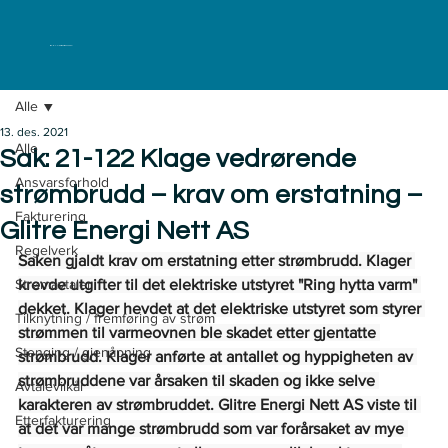
ELKLAGENEMNDA
Alle
13. des. 2021
Alle
Sak: 21-122 Klage vedrørende
Ansvarsforhold
strømbrudd – krav om erstatning –
Fakturering
Glitre Energi Nett AS
Regelverk
Saken gjaldt krav om erstatning etter strømbrudd. Klager 
Strømavtaler
krevde utgifter til det elektriske utstyret "Ring hytta varm" 
dekket. Klager hevdet at det elektriske utstyret som styrer 
Tilknytning / fremføring av strøm
strømmen til varmeovnen ble skadet etter gjentatte 
Stenging / gjenåpning
strømbrudd. Klager anførte at antallet og hyppigheten av 
strømbruddene var årsaken til skaden og ikke selve 
Avtalevilkår
karakteren av strømbruddet. Glitre Energi Nett AS viste til 
Etterfakturering
at det var mange strømbrudd som var forårsaket av mye 