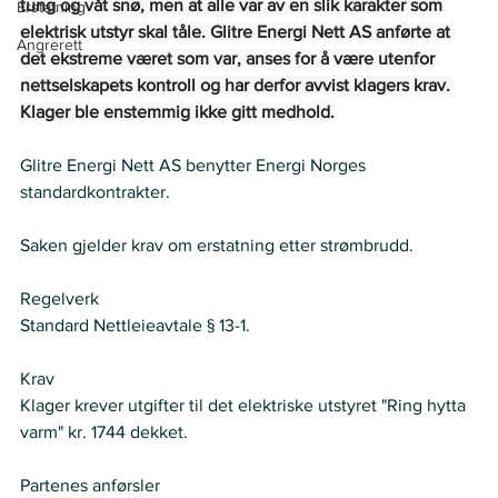
tung og våt snø, men at alle var av en slik karakter som 
Erstatning
elektrisk utstyr skal tåle. Glitre Energi Nett AS anførte at 
Angrerett
det ekstreme været som var, anses for å være utenfor 
nettselskapets kontroll og har derfor avvist klagers krav. 
Klager ble enstemmig ikke gitt medhold.
Glitre Energi Nett AS benytter Energi Norges 
standardkontrakter.  
Saken gjelder krav om erstatning etter strømbrudd.  
Regelverk
Standard Nettleieavtale § 13-1. 
Krav
Klager krever utgifter til det elektriske utstyret "Ring hytta 
varm" kr. 1744 dekket. 
Partenes anførsler