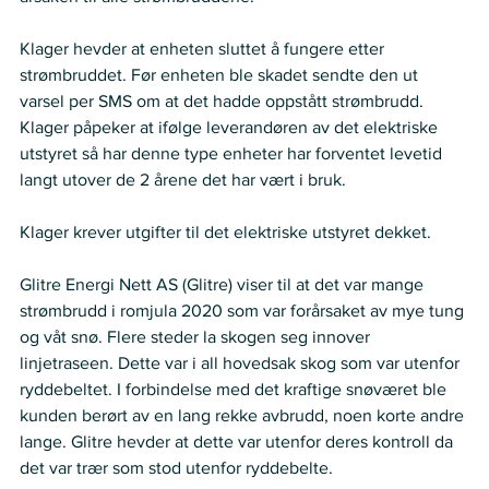
Klager hevder at enheten sluttet å fungere etter 
strømbruddet. Før enheten ble skadet sendte den ut 
varsel per SMS om at det hadde oppstått strømbrudd. 
Klager påpeker at ifølge leverandøren av det elektriske 
utstyret så har denne type enheter har forventet levetid 
langt utover de 2 årene det har vært i bruk. 
Klager krever utgifter til det elektriske utstyret dekket. 
Glitre Energi Nett AS (Glitre) viser til at det var mange 
strømbrudd i romjula 2020 som var forårsaket av mye tung 
og våt snø. Flere steder la skogen seg innover 
linjetraseen. Dette var i all hovedsak skog som var utenfor 
ryddebeltet. I forbindelse med det kraftige snøværet ble 
kunden berørt av en lang rekke avbrudd, noen korte andre 
lange. Glitre hevder at dette var utenfor deres kontroll da 
det var trær som stod utenfor ryddebelte. 