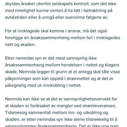
skyldes årsaker utenfor selskapets kontroll, som det ikke 
med rimelighet kunne ventes å ha tatt i betraktning på 
avtaletiden eller å unngå eller overvinne følgene av.
For at innklagede skal komme i ansvar, må det også 
foreligge en årsakssammenheng mellom feil i innklagedes 
nett og skaden.
Etter nemndas syn er det mest sannsynlig ikke 
årsakssammenheng mellom hendelsen i nettet og klagers 
skade. Nemnda legger til grunn at et anlegg skal tåle visse 
påkjenninger som kan oppstå i strømnettet og at det er 
påregnelig med ut-/innkobling i nettet.
Nemnda kan ikke se at det er sannsynlighetsovervekt for 
at skaden er forårsaket av mangler ved strømleveransen. 
Tidsmessig sammenfall mellom inn- og utkobling og 
skaden, er etter nemndas syn ikke alene tilstrekkelig til å 
sannsynliggjøre årsakssammenheng. Det er ikke noe som 