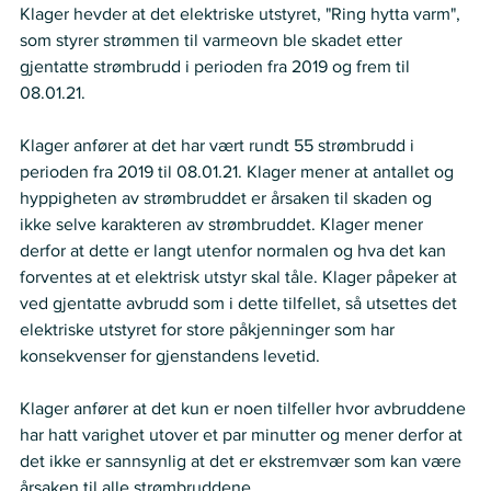
Klager hevder at det elektriske utstyret, "Ring hytta varm", 
som styrer strømmen til varmeovn ble skadet etter 
gjentatte strømbrudd i perioden fra 2019 og frem til 
08.01.21. 
Klager anfører at det har vært rundt 55 strømbrudd i 
perioden fra 2019 til 08.01.21. Klager mener at antallet og 
hyppigheten av strømbruddet er årsaken til skaden og 
ikke selve karakteren av strømbruddet. Klager mener 
derfor at dette er langt utenfor normalen og hva det kan 
forventes at et elektrisk utstyr skal tåle. Klager påpeker at 
ved gjentatte avbrudd som i dette tilfellet, så utsettes det 
elektriske utstyret for store påkjenninger som har 
konsekvenser for gjenstandens levetid.  
Klager anfører at det kun er noen tilfeller hvor avbruddene 
har hatt varighet utover et par minutter og mener derfor at 
det ikke er sannsynlig at det er ekstremvær som kan være 
årsaken til alle strømbruddene.  