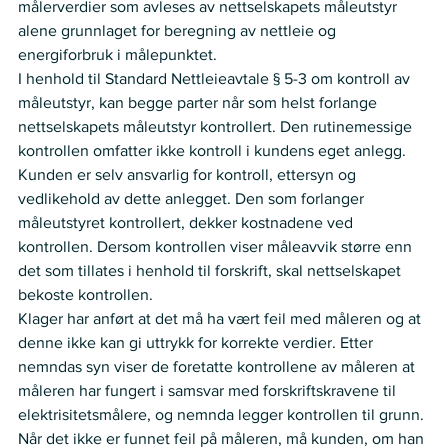
målerverdier som avleses av nettselskapets måleutstyr 
alene grunnlaget for beregning av nettleie og 
energiforbruk i målepunktet.
I henhold til Standard Nettleieavtale § 5-3 om kontroll av 
måleutstyr, kan begge parter når som helst forlange 
nettselskapets måleutstyr kontrollert. Den rutinemessige 
kontrollen omfatter ikke kontroll i kundens eget anlegg. 
Kunden er selv ansvarlig for kontroll, ettersyn og 
vedlikehold av dette anlegget. Den som forlanger 
måleutstyret kontrollert, dekker kostnadene ved 
kontrollen. Dersom kontrollen viser måleavvik større enn 
det som tillates i henhold til forskrift, skal nettselskapet 
bekoste kontrollen.
Klager har anført at det må ha vært feil med måleren og at 
denne ikke kan gi uttrykk for korrekte verdier. Etter 
nemndas syn viser de foretatte kontrollene av måleren at 
måleren har fungert i samsvar med forskriftskravene til 
elektrisitetsmålere, og nemnda legger kontrollen til grunn.
Når det ikke er funnet feil på måleren, må kunden, om han 