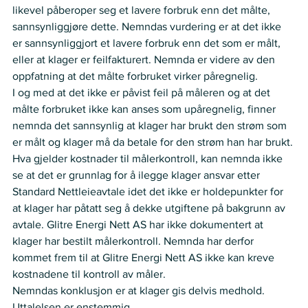
likevel påberoper seg et lavere forbruk enn det målte, 
sannsynliggjøre dette. Nemndas vurdering er at det ikke 
er sannsynliggjort et lavere forbruk enn det som er målt, 
eller at klager er feilfakturert. Nemnda er videre av den 
oppfatning at det målte forbruket virker påregnelig.
I og med at det ikke er påvist feil på måleren og at det 
målte forbruket ikke kan anses som upåregnelig, finner 
nemnda det sannsynlig at klager har brukt den strøm som 
er målt og klager må da betale for den strøm han har brukt.
Hva gjelder kostnader til målerkontroll, kan nemnda ikke 
se at det er grunnlag for å ilegge klager ansvar etter 
Standard Nettleieavtale idet det ikke er holdepunkter for 
at klager har påtatt seg å dekke utgiftene på bakgrunn av 
avtale. Glitre Energi Nett AS har ikke dokumentert at 
klager har bestilt målerkontroll. Nemnda har derfor 
kommet frem til at Glitre Energi Nett AS ikke kan kreve 
kostnadene til kontroll av måler.
Nemndas konklusjon er at klager gis delvis medhold.
Uttalelsen er enstemmig.