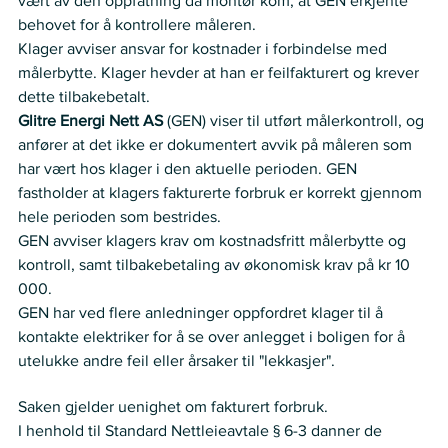
vært av den oppfatning da montør kom, at GEN erkjente 
behovet for å kontrollere måleren. 
Klager avviser ansvar for kostnader i forbindelse med 
målerbytte. Klager hevder at han er feilfakturert og krever 
dette tilbakebetalt.  
Glitre Energi Nett AS 
(GEN) viser til utført målerkontroll, og 
anfører at det ikke er dokumentert avvik på måleren som 
har vært hos klager i den aktuelle perioden. GEN 
fastholder at klagers fakturerte forbruk er korrekt gjennom 
hele perioden som bestrides. 
GEN avviser klagers krav om kostnadsfritt målerbytte og 
kontroll, samt tilbakebetaling av økonomisk krav på kr 10 
000.  
GEN har ved flere anledninger oppfordret klager til å 
kontakte elektriker for å se over anlegget i boligen for å 
utelukke andre feil eller årsaker til "lekkasjer".  
Nemnda ser slik på saken
Saken gjelder uenighet om fakturert forbruk.
I henhold til Standard Nettleieavtale § 6-3 danner de 