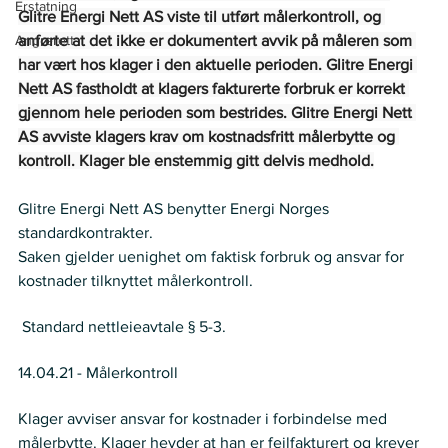
Erstatning
Glitre Energi Nett AS viste til utført målerkontroll, og 
Angrerett
anførte at det ikke er dokumentert avvik på måleren som 
har vært hos klager i den aktuelle perioden. Glitre Energi 
Nett AS fastholdt at klagers fakturerte forbruk er korrekt 
gjennom hele perioden som bestrides. Glitre Energi Nett 
AS avviste klagers krav om kostnadsfritt målerbytte og 
kontroll. Klager ble enstemmig gitt delvis medhold.
Glitre Energi Nett AS benytter Energi Norges 
standardkontrakter.  
Saken gjelder uenighet om faktisk forbruk og ansvar for 
kostnader tilknyttet målerkontroll. 
Regelverk
 Standard nettleieavtale § 5-3. 
Historikk
14.04.21 - Målerkontroll 
Krav
Klager avviser ansvar for kostnader i forbindelse med 
målerbytte. Klager hevder at han er feilfakturert og krever 