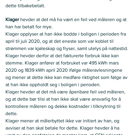
dette tilbakebetalt.  
Partenes anførsler
Klager
 hevder at det må ha vært en feil ved måleren og at 
han har betalt for mye.  
Klager opplyser at han ikke bodde i boligen i perioden fra 
april til juli 2020, og at det eneste som var koblet til 
strømmen var kjøleskap og fryser, samt utelys på nattestid. 
Klager hevder derfor at det fakturerte forbruk ikke kan 
stemme. Klager anfører at forbruket var 495 kWh mars 
2020 og 1839 kWh april 2020 ifølge måleravlesningene 
og mener at dette ikke kan medføre riktighet som følge av 
at han ikke oppholdt seg i boligen i perioden. 
Klager hevder at det må være åpenbare feil ved måleren, 
og at dette bør tilsi at han ikke skal være ansvarlig for å 
kontrollere måleren og dekke kostnader i tilknytning til 
dette.  
Klager mener at målerbyttet ikke var initiert av han, og 
avviser at han skal betale for dette. Klager hevder å ha 