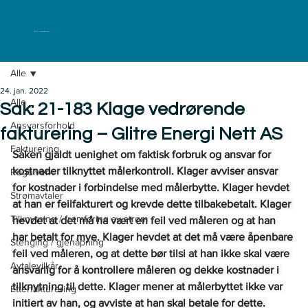
ELKLAGENEMNDA
Alle
24. jan. 2022
Alle
Sak: 21-183 Klage vedrørende
Ansvarsforhold
fakturering – Glitre Energi Nett AS
Fakturering
Saken gjaldt uenighet om faktisk forbruk og ansvar for 
kostnader tilknyttet målerkontroll. Klager avviser ansvar 
Regelverk
for kostnader i forbindelse med målerbytte. Klager hevdet 
Strømavtaler
at han er feilfakturert og krevde dette tilbakebetalt. Klager 
Tilknytning / fremføring av strøm
hevdet at det må ha vært en feil ved måleren og at han 
har betalt for mye. Klager hevdet at det må være åpenbare 
Stenging / gjenåpning
feil ved måleren, og at dette bør tilsi at han ikke skal være 
Avtalevilkår
ansvarlig for å kontrollere måleren og dekke kostnader i 
tilknytning til dette. Klager mener at målerbyttet ikke var 
Etterfakturering
initiert av han, og avviste at han skal betale for dette. 