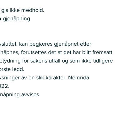
 gis ikke medhold.  
 gjenåpning   
luttet, kan begjæres gjenåpnet etter 
åpnes, forutsettes det at det har blitt fremsatt 
ydning for sakens utfall og som ikke tidligere 
ste ledd.  
ysninger av en slik karakter. Nemnda 
22.  
åpning avvises.  