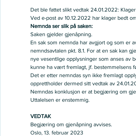
Det ble fattet slikt vedtak 24.01.2022: Klager
Ved e-post av 10.12.2022 har klager bedt om
Nemnda ser slik på saken:
Saken gjelder gjenåpning.  
En sak som nemnda har avgjort og som er avs
nemndsavtalen pkt. 8.1. For at en sak kan gjen
nye vesentlige opplysninger som anses av bet
kunne ha vært fremlagt, jf. bestemmelsens før
Det er etter nemndas syn ikke fremlagt oppl
opprettholder dermed sitt vedtak av 24.01.20
Nemndas konklusjon er at begjæring om gjen
Uttalelsen er enstemmig.   
VEDTAK
Begjæring om gjenåpning avvises.  
Oslo, 13. februar 2023   