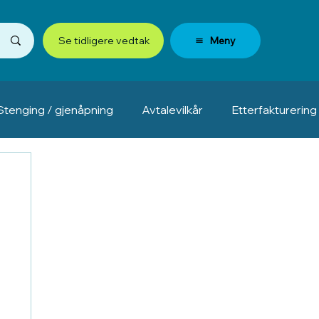
Meny
Se tidligere vedtak
Stenging / gjenåpning
Avtalevilkår
Etterfakturering