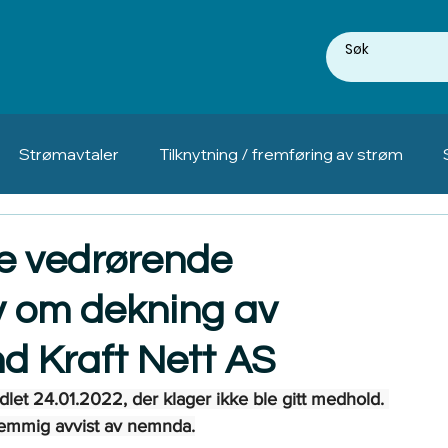
Strømavtaler
Tilknytning / fremføring av strøm
e vedrørende
v om dekning av
nd Kraft Nett AS
let 24.01.2022, der klager ikke ble gitt medhold. 
emmig avvist av nemnda.