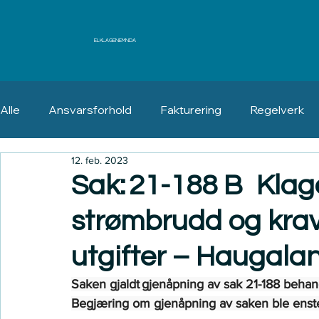
ELKLAGENEMNDA
Alle
Ansvarsforhold
Fakturering
Regelverk
12. feb. 2023
Erstatning
Angrerett
Sak: 21-188 B Klag
strømbrudd og kra
utgifter – Haugala
Saken gjaldt gjenåpning av sak 21-188 behand
Begjæring om gjenåpning av saken ble enst