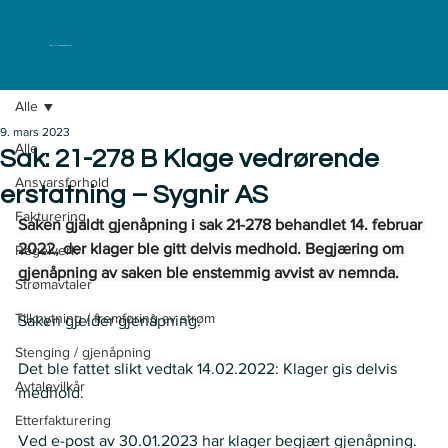
ELKLAGENEMNDA
Alle
9. mars 2023
Alle
Sak: 21-278 B Klage vedrørende
Ansvarsforhold
erstatning – Sygnir AS
Fakturering
Saken gjaldt gjenåpning i sak 21-278 behandlet 14. februar 
2022, der klager ble gitt delvis medhold. Begjæring om 
Regelverk
gjenåpning av saken ble enstemmig avvist av nemnda.
Strømavtaler
Tilknytning / fremføring av strøm
Saken gjelder gjenåpning.
Stenging / gjenåpning
Det ble fattet slikt vedtak 14.02.2022: Klager gis delvis 
Avtalevilkår
medhold.   
Etterfakturering
Ved e-post av 30.01.2023 har klager begjært gjenåpning.  