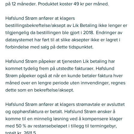
på 12 måneder. Produktet koster 49 kr per måned.   
Hafslund Strøm anfører at klagers 
bestillingsbekreftelse/aksept av Lik Betaling ikke lenger er 
tilgjengelig da bestillingen ble gjort i 2018.  Endringer av 
datasystemet har ført til at slike aksepter ikke er lagret i 
forbindelse med salg på dette tidspunktet.   
Hafslund Strøm påpeker at tjenesten Lik betaling har 
kommet tydelig frem på utstedte fakturaer. Hafslund 
Strøm påpeker også at når en kunde betaler faktura hver 
måned over en lengre periode uten innvendinger, regnes 
dette som en bekreftelse/aksept.   
Hafslund Strøm anfører at klagers strømavtale er avsluttet 
og opphørsfaktura er betalt. Hafslund Strøm ønsker å 
komme til en minnelig løsning ved å kompensere klager 
med 50 % av restansebeløpet i tillegg til termingebyr, 
totalt kr. 2611,5.  