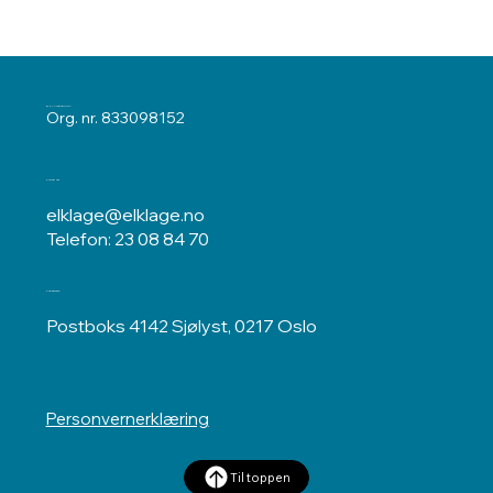
ELKLAGENEMNDA
Org. nr. 833098152
Kontakt oss
elklage@elklage.no
Telefon: 23 08 84 70
Postadresse
Postboks 4142 Sjølyst, 0217 Oslo
Personvernerklæring
Til toppen