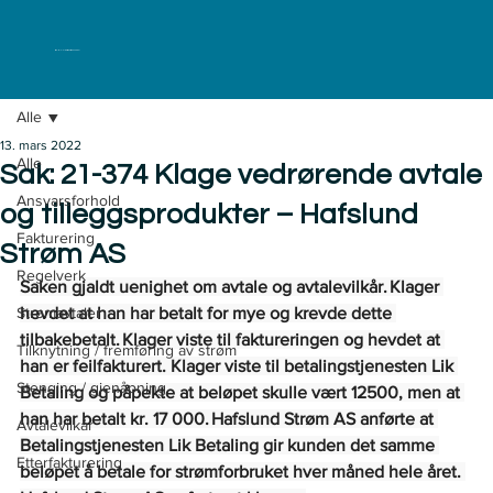
ELKLAGENEMNDA
Alle
13. mars 2022
Alle
Sak: 21-374 Klage vedrørende avtale
Ansvarsforhold
og tilleggsprodukter – Hafslund
Fakturering
Strøm AS
Regelverk
Saken gjaldt uenighet om avtale og avtalevilkår. Klager 
Strømavtaler
hevdet at han har betalt for mye og krevde dette 
tilbakebetalt. Klager viste til faktureringen og hevdet at 
Tilknytning / fremføring av strøm
han er feilfakturert. Klager viste til betalingstjenesten Lik 
Stenging / gjenåpning
Betaling og påpekte at beløpet skulle vært 12500, men at 
han har betalt kr. 17 000. Hafslund Strøm AS anførte at 
Avtalevilkår
Betalingstjenesten Lik Betaling gir kunden det samme 
Etterfakturering
beløpet å betale for strømforbruket hver måned hele året. 