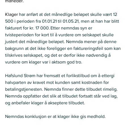
måneder.  
Klager 
har anført at det månedlige beløpet skulle vært 12 
500 i perioden fra 01.01.21 til 01.05.21, men at han har blitt 
fakturert for kr. 17 000. Etter nemndas syn er 
tvisteperioden for kort til å vurdere om selskapet skulle 
justert det månedlige beløpet. Nemnda mener på denne 
bakgrunn at det ikke foreligger en faktureringsfeil som kan 
tilskrives selskapet, og det er derfor ikke nødvendig å 
vurdere om klager var i aktsom god tro.  
Hafslund Strøm har fremsatt et forlikstilbud om å ettergi 
halvparten av kravet mot kunden samt kostnaden for 
betalingstjenesten. Nemnda finner dette tilbudet rimelig. 
Nemnda oppfatter det slik at tilbudet fortsatt står ved lag, 
og anbefaler klager å akseptere tilbudet.  
Nemndas konklusjon er at klager ikke gis medhold. 