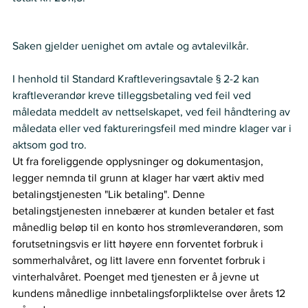
Nemnda ser slik på saken:
Saken gjelder uenighet om avtale og avtalevilkår.  
I henhold til Standard Kraftleveringsavtale § 2-2 kan 
kraftleverandør kreve tilleggsbetaling ved feil ved 
måledata meddelt av nettselskapet, ved feil håndtering av 
måledata eller ved faktureringsfeil med mindre klager var i 
aktsom god tro.   
Ut fra foreliggende opplysninger og dokumentasjon, 
legger nemnda til grunn at klager har vært aktiv med 
betalingstjenesten "Lik betaling". Denne 
betalingstjenesten innebærer at kunden betaler et fast 
månedlig beløp til en konto hos strømleverandøren, som 
forutsetningsvis er litt høyere enn forventet forbruk i 
sommerhalvåret, og litt lavere enn forventet forbruk i 
vinterhalvåret. Poenget med tjenesten er å jevne ut 
kundens månedlige innbetalingsforpliktelse over årets 12 