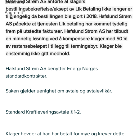
Hafslund Strøm AS anførte at klagers 
Erstatning
bestillingsbekreftelse/aksept av Lik Betaling ikke lenger er 
Angrerett
tilgjengelig da bestillingen ble gjort i 2018. Hafslund Strøm 
AS påpekte at tjenesten Lik betaling har kommet tydelig 
frem på utstedte fakturaer. Hafslund Strøm AS har tilbudt 
en minnelig løsning ved å kompensere klager med 50 % 
av restansebeløpet i tillegg til termingebyr. Klager ble 
enstemmig ikke gitt medhold.
Hafslund Strøm AS benytter Energi Norges 
standardkontrakter.   
Saken gjelder uenighet om avtale og avtalevilkår.   
Regelverk:
Standard Kraftleveringsavtale § 1-2.   
Krav:
Klager hevder at han har betalt for mye og krever dette 