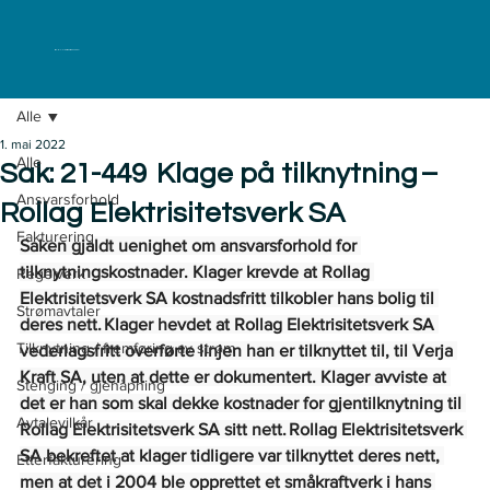
ELKLAGENEMNDA
Alle
1. mai 2022
Alle
Sak: 21-449 Klage på tilknytning –
Ansvarsforhold
Rollag Elektrisitetsverk SA
Fakturering
Saken gjaldt uenighet om ansvarsforhold for 
tilknytningskostnader. Klager krevde at Rollag 
Regelverk
Elektrisitetsverk SA kostnadsfritt tilkobler hans bolig til 
Strømavtaler
deres nett. Klager hevdet at Rollag Elektrisitetsverk SA 
Tilknytning / fremføring av strøm
vederlagsfritt overførte linjen han er tilknyttet til, til Verja 
Kraft SA, uten at dette er dokumentert. Klager avviste at 
Stenging / gjenåpning
det er han som skal dekke kostnader for gjentilknytning til 
Avtalevilkår
Rollag Elektrisitetsverk SA sitt nett. Rollag Elektrisitetsverk 
SA bekreftet at klager tidligere var tilknyttet deres nett, 
Etterfakturering
men at det i 2004 ble opprettet et småkraftverk i hans 