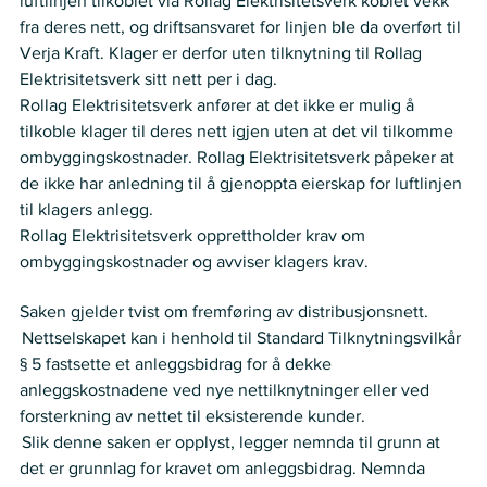
luftlinjen tilkoblet via Rollag Elektrisitetsverk koblet vekk 
fra deres nett, og driftsansvaret for linjen ble da overført til 
Verja Kraft. Klager er derfor uten tilknytning til Rollag 
Elektrisitetsverk sitt nett per i dag.   
Rollag Elektrisitetsverk anfører at det ikke er mulig å 
tilkoble klager til deres nett igjen uten at det vil tilkomme 
ombyggingskostnader. Rollag Elektrisitetsverk påpeker at 
de ikke har anledning til å gjenoppta eierskap for luftlinjen 
til klagers anlegg.   
Rollag Elektrisitetsverk opprettholder krav om 
ombyggingskostnader og avviser klagers krav.    
Nemnda ser slik på saken
Saken gjelder tvist om fremføring av distribusjonsnett.   
 Nettselskapet kan i henhold til Standard Tilknytningsvilkår 
§ 5 fastsette et anleggsbidrag for å dekke 
anleggskostnadene ved nye nettilknytninger eller ved 
forsterkning av nettet til eksisterende kunder.  
 Slik denne saken er opplyst, legger nemnda til grunn at 
det er grunnlag for kravet om anleggsbidrag. Nemnda 