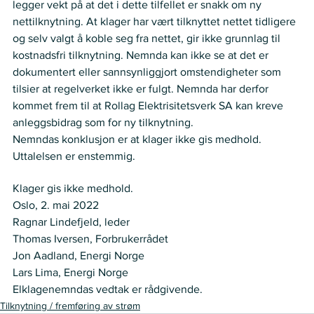
legger vekt på at det i dette tilfellet er snakk om ny 
nettilknytning. At klager har vært tilknyttet nettet tidligere 
og selv valgt å koble seg fra nettet, gir ikke grunnlag til 
kostnadsfri tilknytning. Nemnda kan ikke se at det er 
dokumentert eller sannsynliggjort omstendigheter som 
tilsier at regelverket ikke er fulgt. Nemnda har derfor 
kommet frem til at Rollag Elektrisitetsverk SA kan kreve 
anleggsbidrag som for ny tilknytning.   
Nemndas konklusjon er at klager ikke gis medhold.  
Uttalelsen er enstemmig.  
VEDTAK
Klager gis ikke medhold.  
Oslo, 2. mai 2022  
Ragnar Lindefjeld, leder  
Thomas Iversen, Forbrukerrådet  
Jon Aadland, Energi Norge   
Lars Lima, Energi Norge  
Elklagenemndas vedtak er rådgivende.   
Tilknytning / fremføring av strøm