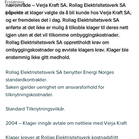
Erstatning
nærområde – Verja Kraft SA. Rollag Elektrisitetsverk SA 
Angrerett
påpekte at klager valgte da å bli kunde hos Verja Kraft SA, 
og er fremdeles det i dag.  Rollag Elektrisitetsverk SA 
anførte at det ikke er mulig å tilkoble klager til deres nett 
igjen uten at det vil tilkomme ombyggingskostnader. 
Rollag Elektrisitetsverk SA opprettholdt krav om 
ombyggingskostnader og avviste klagers krav. Klager ble 
enstemmig ikke gitt medhold.
Rollag Elektrisitetsverk SA benytter Energi Norges 
standardkontrakter.    
Saken gjelder uenighet om ansvarsforhold for 
tilknytningskostnader.   
Regelverk
Standard Tilknytningsvilkår.   
Historikk
2004 – Klager inngår avtale om nettleie med Verja Kraft   
Krav
Klager krever at Rollag Elektrisitetsverk kostnadsfritt 