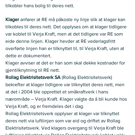
tilkobler hans bolig til deres nett.   
Partenes anførsler
Klager
 anfører at RE må påkoste ny linje slik at klager kan 
tilkobles til deres nett. Det opplyses om at klager tidligere 
var koblet til Verja Kraft, men at det tidligere var RE som 
eide denne linjen. Klager hevder at RE vederlagsfritt 
overførte linjen han er tilknyttet til, til Verja Kraft, uten at 
dette er dokumentert.   
Klager avviser at det er han som skal dekke kostnader for 
gjentilknytning til RE nett.   
Rollag Elektrisitetsverk SA
 (Rollag Elektrisitetsverk) 
bekrefter at klager tidligere var tilknyttet deres nett, men 
at det i 2004 ble opprettet et småkraftverk i hans 
nærområde – Verja Kraft. Klager valgte da å bli kunde hos 
Verja Kraft, og er fremdeles det i dag.    
Rollag Elektrisitetsverk opplyser at klager var tilknyttet 
deres nett via luftlinjen som var eid og driftet av Rollag 
Elektrisitetsverk. Ved klagers overgang til Verja Kraft ble 