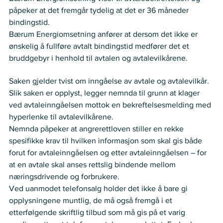
påpeker at det fremgår tydelig at det er 36 måneder 
bindingstid. 
Bærum Energiomsetning anfører at dersom det ikke er 
ønskelig å fullføre avtalt bindingstid medfører det et 
bruddgebyr i henhold til avtalen og avtalevilkårene. 
Nemnda ser slik på saken:
Saken gjelder tvist om inngåelse av avtale og avtalevilkår.
Slik saken er opplyst, legger nemnda til grunn at klager 
ved avtaleinngåelsen mottok en bekreftelsesmelding med 
hyperlenke til avtalevilkårene.
Nemnda påpeker at angrerettloven stiller en rekke 
spesifikke krav til hvilken informasjon som skal gis både 
forut for avtaleinngåelsen og etter avtaleinngåelsen – for 
at en avtale skal anses rettslig bindende mellom 
næringsdrivende og forbrukere.
Ved uanmodet telefonsalg holder det ikke å bare gi 
opplysningene muntlig, de må også fremgå i et 
etterfølgende skriftlig tilbud som må gis på et varig 