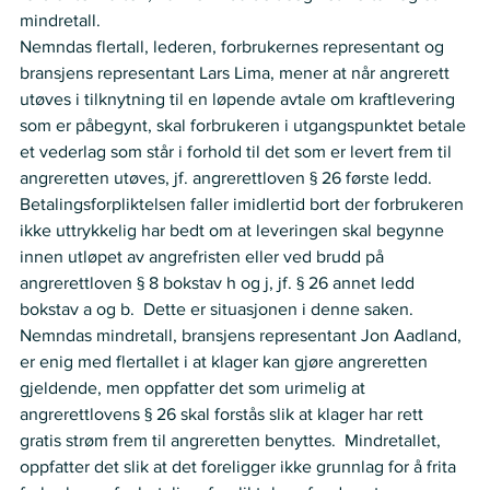
mindretall.    
Nemndas flertall, lederen, forbrukernes representant og 
bransjens representant Lars Lima, mener at når angrerett 
utøves i tilknytning til en løpende avtale om kraftlevering 
som er påbegynt, skal forbrukeren i utgangspunktet betale 
et vederlag som står i forhold til det som er levert frem til 
angreretten utøves, jf. angrerettloven § 26 første ledd. 
Betalingsforpliktelsen faller imidlertid bort der forbrukeren 
ikke uttrykkelig har bedt om at leveringen skal begynne 
innen utløpet av angrefristen eller ved brudd på 
angrerettloven § 8 bokstav h og j, jf. § 26 annet ledd 
bokstav a og b.  Dette er situasjonen i denne saken.   
Nemndas mindretall, bransjens representant Jon Aadland, 
er enig med flertallet i at klager kan gjøre angreretten 
gjeldende, men oppfatter det som urimelig at 
angrerettlovens § 26 skal forstås slik at klager har rett 
gratis strøm frem til angreretten benyttes.  Mindretallet, 
oppfatter det slik at det foreligger ikke grunnlag for å frita 