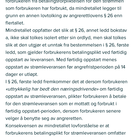
forbrukeren fra betalingsforpliktelsen for den strømmen 
som forbrukeren har forbrukt, da mindretallet legger til 
grunn en annen lovtolking av angrerettlovens § 26 enn 
flertallet. 
Mindretallet oppfatter det slik at § 26, annet ledd bokstav 
a, ikke skal tolkes isolert etter sin ordlyd, men skal tolkes 
slik at den utgjør et unntak fra bestemmelsen i § 26, første 
ledd, som gjelder forbrukerens betalingsplikt ved førtidig 
oppstart av leveransen. Med førtidig oppstart menes 
oppstart av strømleveransen før angrefristperioden på 14 
dager er utløpt.
I § 26, første ledd fremkommer det at dersom forbrukeren 
«uttrykkelig har bedt den næringsdrivende»
 om førtidig 
oppstart av strømleveransen, plikter forbrukeren å betale 
for den strømleveransen som er mottatt og forbrukt i 
førtidig oppstart-perioden, dersom forbrukeren senere 
velger å benytte seg av angreretten.
Konsekvensen av mindretallet lovforståelse er at 
forbrukerens betalingsplikt for strømleveransen omfatter 