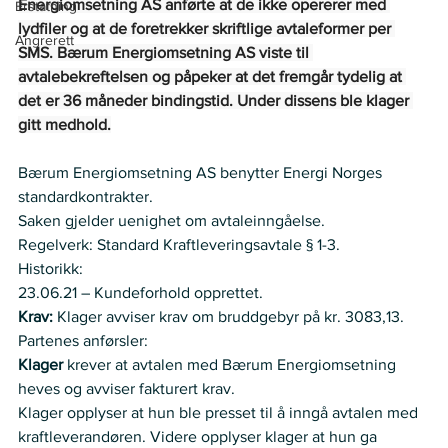
Energiomsetning AS anførte at de ikke opererer med 
Erstatning
lydfiler og at de foretrekker skriftlige avtaleformer per 
Angrerett
SMS. Bærum Energiomsetning AS viste til 
avtalebekreftelsen og påpeker at det fremgår tydelig at 
det er 36 måneder bindingstid. Under dissens ble klager 
gitt medhold.
Bærum Energiomsetning AS benytter Energi Norges 
standardkontrakter. 
Saken gjelder uenighet om avtaleinngåelse. 
Regelverk: Standard Kraftleveringsavtale § 1-3. 
Historikk: 
23.06.21 – Kundeforhold opprettet. 
Krav:
 Klager avviser krav om bruddgebyr på kr. 3083,13. 
Partenes anførsler:
Klager
 krever at avtalen med Bærum Energiomsetning 
heves og avviser fakturert krav. 
Klager opplyser at hun ble presset til å inngå avtalen med 
kraftleverandøren. Videre opplyser klager at hun ga 