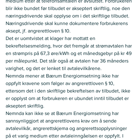
medium etter at telefonsamtalen er avsluttet. Forbrukeren 
blir ikke bundet før tilbudet er akseptert skriftlig, noe den 
næringsdrivende skal opplyse om i det skriftlige tilbudet. 
Næringsdrivende skal kunne dokumentere forbrukerens 
aksept, jf. angrerettloven § 10.
Det er uomtvistet at klager har mottatt en 
bekreftelsesmelding, hvor det fremgår at strømavtalen har 
en strømpris på 67,3 øre/kWh og et månedsgebyr på kr 49 
per målepunkt. Det står også at avtalen har 36 måneders 
varighet, og det er lenket til avtalevilkårene.
Nemnda mener at Bærum Energiomsetning ikke har 
oppfylt kravene som følger av angrerettloven § 10, 
ettersom det i den skriftlige bekreftelsen av tilbudet, ikke 
er opplyst om at forbrukeren er ubundet inntil tilbudet er 
akseptert skriftlig.
Nemnda kan ikke se at Bærum Energiomsetning har 
sannsynliggjort at angrerettlovens krav om å sende 
avtalevilkår, angrerettskjema og angrerettsopplysninger 
på et varig medium etter avtaleinngåelsen er oppfylt. I 