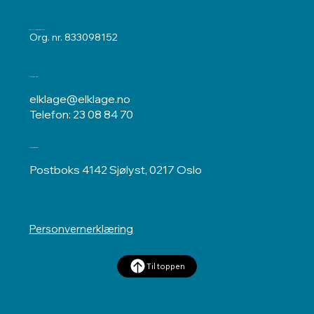
ELKLAGENEMNDA
Org. nr. 833098152
Kontakt oss
elklage@elklage.no
Telefon: 23 08 84 70
Postadresse
Postboks 4142 Sjølyst, 0217 Oslo
Personvernerklæring
Til toppen