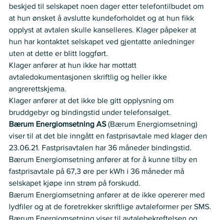
beskjed til selskapet noen dager etter telefontilbudet om 
at hun ønsket å avslutte kundeforholdet og at hun fikk 
opplyst at avtalen skulle kanselleres. Klager påpeker at 
hun har kontaktet selskapet ved gjentatte anledninger 
uten at dette er blitt loggført.  
Klager anfører at hun ikke har mottatt 
avtaledokumentasjonen skriftlig og heller ikke 
angrerettskjema. 
Klager anfører at det ikke ble gitt opplysning om 
bruddgebyr og bindingstid under telefonsalget. 
Bærum Energiomsetning AS
 (Bærum Energiomsetning) 
viser til at det ble inngått en fastprisavtale med klager den 
23.06.21. Fastprisavtalen har 36 måneder bindingstid.
Bærum Energiomsetning anfører at for å kunne tilby en 
fastprisavtale på 67,3 øre per kWh i 36 måneder må 
selskapet kjøpe inn strøm på forskudd. 
Bærum Energiomsetning anfører at de ikke opererer med 
lydfiler og at de foretrekker skriftlige avtaleformer per SMS.
Bærum Energiomsetning viser til avtalebekreftelsen og 