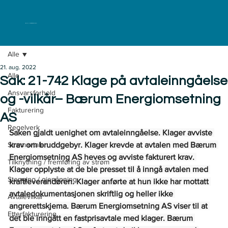
ELKLAGENEMNDA
Alle
21. aug. 2022
Alle
Sak: 21-742 Klage på avtaleinngåelse
Ansvarsforhold
og -vilkår– Bærum Energiomsetning
Fakturering
AS
Regelverk
Saken gjaldt uenighet om avtaleinngåelse. Klager avviste 
Strømavtaler
krav om bruddgebyr. Klager krevde at avtalen med Bærum 
Energiomsetning AS heves og avviste fakturert krav. 
Tilknytning / fremføring av strøm
Klager opplyste at de ble presset til å inngå avtalen med 
Stenging / gjenåpning
kraftleverandøren. Klager anførte at hun ikke har mottatt 
avtaledokumentasjonen skriftlig og heller ikke 
Avtalevilkår
angrerettskjema. Bærum Energiomsetning AS viser til at 
Etterfakturering
det ble inngått en fastprisavtale med klager. Bærum 