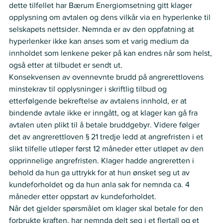
dette tilfellet har Bærum Energiomsetning gitt klager 
opplysning om avtalen og dens vilkår via en hyperlenke til 
selskapets nettsider. Nemnda er av den oppfatning at 
hyperlenker ikke kan anses som et varig medium da 
innholdet som lenkene peker på kan endres når som helst, 
også etter at tilbudet er sendt ut.    
Konsekvensen av ovennevnte brudd på angrerettlovens 
minstekrav til opplysninger i skriftlig tilbud og 
etterfølgende bekreftelse av avtalens innhold, er at 
bindende avtale ikke er inngått, og at klager kan gå fra 
avtalen uten plikt til å betale bruddgebyr. Videre følger 
det av angrerettloven § 21 tredje ledd at angrefristen i et 
slikt tilfelle utløper først 12 måneder etter utløpet av den 
opprinnelige angrefristen. Klager hadde angreretten i 
behold da hun ga uttrykk for at hun ønsket seg ut av 
kundeforholdet og da hun anla sak for nemnda ca. 4 
måneder etter oppstart av kundeforholdet.   
Når det gjelder spørsmålet om klager skal betale for den 
forbrukte kraften, har nemnda delt seg i et flertall og et 