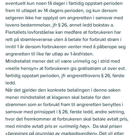
eventuelt kun noen få dager i førtidig oppstart-perioden 
frem til utløpet av 14 dagers perioden, og kun dersom 
selgeren ikke har opplyst om angreretten i samsvar med 
lovens bestemmelser, jfr § 26, annet ledd bokstav a. 
Flertallets lovforståelse kan medføre at forbrukeren har 
rett på strømleveranse uten å betale for forbrukt strøm i 
inntil 1 år dersom forbrukeren venter med å påberope seg 
angreretten til like før utløp av 1-årsfristen.
Mindretallet mener det vil være urimelig og i strid med 
«reelle hensyn» at forbrukeren gis gratisstrøm ut over evt. 
førtidig oppstart perioden, jfr angrerettlovens § 26, første 
ledd.
Når det gjelder den konkrete betalingen i denne saken 
mener mindretallet at klageren skal betale for den 
strømmen som er forbrukt fram til angreretten benyttes i 
samsvar med prinsippet i § 26, første ledd, andre setning, 
hvor det fremkommer at forbrukeren skal betale avtalt pris, 
med mindre avtalt pris er 
«urimelig høy»
.  Da skal prisen 
«
beregnes på grunnlag av markedsverdien». 
Det vil etter 