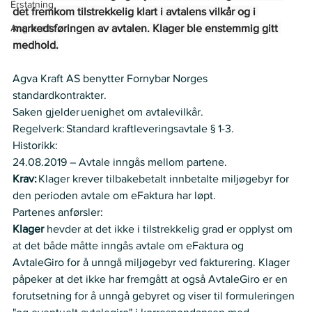
Erstatning
det fremkom tilstrekkelig klart i avtalens vilkår og i 
Angrerett
markedsføringen av avtalen. Klager ble enstemmig gitt 
medhold.
Agva Kraft AS benytter Fornybar Norges 
standardkontrakter.  
Saken gjelder uenighet om avtalevilkår.  
Regelverk: Standard kraftleveringsavtale § 1-3.  
Historikk:    
24.08.2019 – Avtale inngås mellom partene.  
Krav:
 Klager krever tilbakebetalt innbetalte miljøgebyr for 
den perioden avtale om eFaktura har løpt.  
Partenes anførsler:   
Klager 
hevder at det ikke i tilstrekkelig grad er opplyst om 
at det både måtte inngås avtale om eFaktura og 
AvtaleGiro for å unngå miljøgebyr ved fakturering. Klager 
påpeker at det ikke har fremgått at også AvtaleGiro er en 
forutsetning for å unngå gebyret og viser til formuleringen 