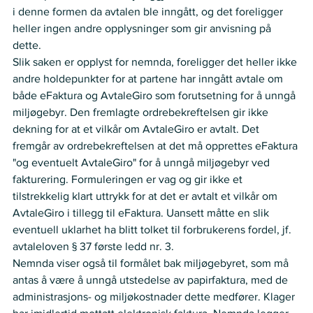
i denne formen da avtalen ble inngått, og det foreligger 
heller ingen andre opplysninger som gir anvisning på 
dette.  
Slik saken er opplyst for nemnda, foreligger det heller ikke 
andre holdepunkter for at partene har inngått avtale om 
både eFaktura og AvtaleGiro som forutsetning for å unngå 
miljøgebyr. Den fremlagte ordrebekreftelsen gir ikke 
dekning for at et vilkår om AvtaleGiro er avtalt. Det 
fremgår av ordrebekreftelsen at det må opprettes eFaktura 
"og eventuelt AvtaleGiro" for å unngå miljøgebyr ved 
fakturering. Formuleringen er vag og gir ikke et 
tilstrekkelig klart uttrykk for at det er avtalt et vilkår om 
AvtaleGiro i tillegg til eFaktura. Uansett måtte en slik 
eventuell uklarhet ha blitt tolket til forbrukerens fordel, jf. 
avtaleloven § 37 første ledd nr. 3.  
Nemnda viser også til formålet bak miljøgebyret, som må 
antas å være å unngå utstedelse av papirfaktura, med de 
administrasjons- og miljøkostnader dette medfører. Klager 