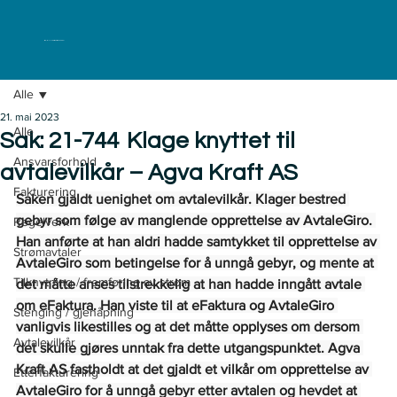
ELKLAGENEMNDA
Alle
21. mai 2023
Alle
Sak: 21-744 Klage knyttet til
Ansvarsforhold
avtalevilkår – Agva Kraft AS
Fakturering
Saken gjaldt uenighet om avtalevilkår. Klager bestred 
gebyr som følge av manglende opprettelse av AvtaleGiro. 
Regelverk
Han anførte at han aldri hadde samtykket til opprettelse av 
Strømavtaler
AvtaleGiro som betingelse for å unngå gebyr, og mente at 
Tilknytning / fremføring av strøm
det måtte anses tilstrekkelig at han hadde inngått avtale 
om eFaktura. Han viste til at eFaktura og AvtaleGiro 
Stenging / gjenåpning
vanligvis likestilles og at det måtte opplyses om dersom 
Avtalevilkår
det skulle gjøres unntak fra dette utgangspunktet. Agva 
Kraft AS fastholdt at det gjaldt et vilkår om opprettelse av 
Etterfakturering
AvtaleGiro for å unngå gebyr etter avtalen og hevdet at 