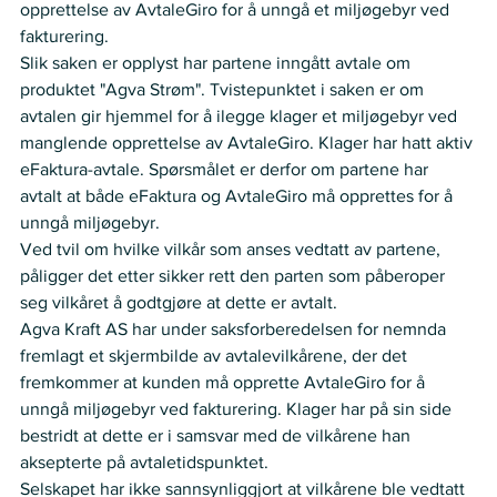
opprettelse av AvtaleGiro for å unngå et miljøgebyr ved 
fakturering.  
Slik saken er opplyst har partene inngått avtale om 
produktet "Agva Strøm". Tvistepunktet i saken er om 
avtalen gir hjemmel for å ilegge klager et miljøgebyr ved 
manglende opprettelse av AvtaleGiro. Klager har hatt aktiv 
eFaktura-avtale. Spørsmålet er derfor om partene har 
avtalt at både eFaktura og AvtaleGiro må opprettes for å 
unngå miljøgebyr. 
Ved tvil om hvilke vilkår som anses vedtatt av partene, 
påligger det etter sikker rett den parten som påberoper 
seg vilkåret å godtgjøre at dette er avtalt. 
Agva Kraft AS har under saksforberedelsen for nemnda 
fremlagt et skjermbilde av avtalevilkårene, der det 
fremkommer at kunden må opprette AvtaleGiro for å 
unngå miljøgebyr ved fakturering. Klager har på sin side 
bestridt at dette er i samsvar med de vilkårene han 
aksepterte på avtaletidspunktet.  
Selskapet har ikke sannsynliggjort at vilkårene ble vedtatt 