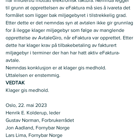
har imidlertid mottatt elektronisk faktura. Nemnda legger 
til grunn at opprettelsen av eFaktura må sies å ivareta det 
formålet som ligger bak miljøgebyret i tilstrekkelig grad.  
Etter dette er det nemndas syn at avtalen ikke gir grunnlag 
for å ilegge klager miljøgebyr som følge av manglende 
opprettelse av AvtaleGiro, når eFaktura var opprettet. Etter 
dette har klager krav på tilbakebetaling av fakturert 
miljøgebyr i terminer der han har hatt aktiv eFaktura-
avtale. 
Nemndas konklusjon er at klager gis medhold.  
Uttalelsen er enstemmig.  
VEDTAK
Klager gis medhold. 
Oslo, 22. mai 2023   
Henrik E. Kolderup, leder   
Gustav Norman, Forbrukerrådet   
Jon Aadland, Fornybar Norge    
Lars Lima, Fornybar Norge  