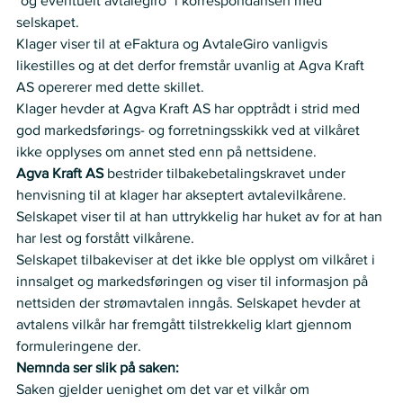
"og eventuelt avtalegiro" i korrespondansen med 
selskapet.  
Klager viser til at eFaktura og AvtaleGiro vanligvis 
likestilles og at det derfor fremstår uvanlig at Agva Kraft 
AS opererer med dette skillet.  
Klager hevder at Agva Kraft AS har opptrådt i strid med 
god markedsførings- og forretningsskikk ved at vilkåret 
ikke opplyses om annet sted enn på nettsidene.  
Agva Kraft AS 
bestrider tilbakebetalingskravet under 
henvisning til at klager har akseptert avtalevilkårene. 
Selskapet viser til at han uttrykkelig har huket av for at han 
har lest og forstått vilkårene.   
Selskapet tilbakeviser at det ikke ble opplyst om vilkåret i 
innsalget og markedsføringen og viser til informasjon på 
nettsiden der strømavtalen inngås. Selskapet hevder at 
avtalens vilkår har fremgått tilstrekkelig klart gjennom 
formuleringene der. 
Nemnda ser slik på saken:
Saken gjelder uenighet om det var et vilkår om 