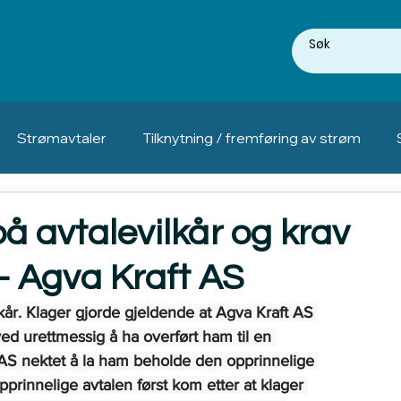
Strømavtaler
Tilknytning / fremføring av strøm
å avtalevilkår og krav
 Agva Kraft AS
kår. Klager gjorde gjeldende at Agva Kraft AS 
ved urettmessig å ha overført ham til en 
t AS nektet å la ham beholde den opprinnelige 
prinnelige avtalen først kom etter at klager 