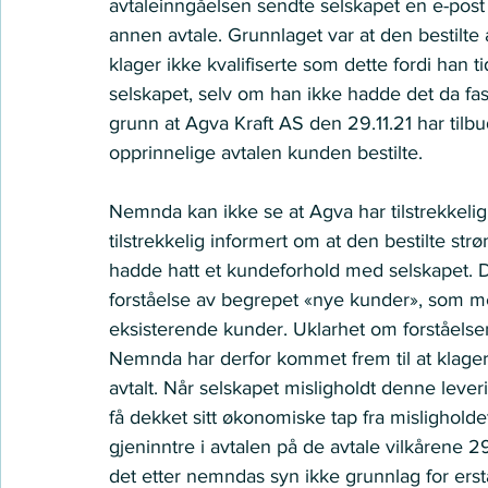
avtaleinngåelsen sendte selskapet en e-post til
annen avtale. Grunnlaget var at den bestilte
klager ikke kvalifiserte som dette fordi han 
selskapet, selv om han ikke hadde det da fast
grunn at Agva Kraft AS den 29.11.21 har tilbud
opprinnelige avtalen kunden bestilte. 
Nemnda kan ikke se at Agva har tilstrekkelig
tilstrekkelig informert om at den bestilte str
hadde hatt et kundeforhold med selskapet. D
forståelse av begrepet «nye kunder», som me
eksisterende kunder. Uklarhet om forståelse
Nemnda har derfor kommet frem til at klager 
avtalt. Når selskapet misligholdt denne leve
få dekket sitt økonomiske tap fra misligholdet
gjeninntre i avtalen på de avtale vilkårene 2
det etter nemndas syn ikke grunnlag for ersta