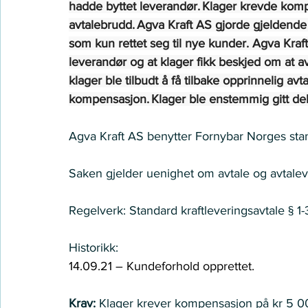
hadde byttet leverandør. Klager krevde kom
avtalebrudd. Agva Kraft AS gjorde gjeldende at
som kun rettet seg til nye kunder. Agva Kraft
leverandør og at klager fikk beskjed om at a
klager ble tilbudt å få tilbake opprinnelig av
kompensasjon. Klager ble enstemmig gitt de
Agva Kraft AS benytter Fornybar Norges stand
Saken gjelder uenighet om avtale og avtalevil
Regelverk: Standard kraftleveringsavtale § 1-3.
Historikk:   
14.09.21 – Kundeforhold opprettet.   
Krav: 
Klager krever kompensasjon på kr 5 000