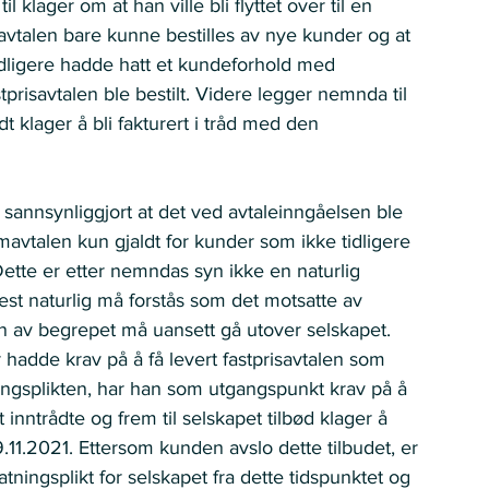
 klager om at han ville bli flyttet over til en 
 avtalen bare kunne bestilles av nye kunder og at 
tidligere hadde hatt et kundeforhold med 
prisavtalen ble bestilt. Videre legger nemnda til 
t klager å bli fakturert i tråd med den 
 sannsynliggjort at det ved avtaleinngåelsen ble 
ømavtalen kun gjaldt for kunder som ikke tidligere 
ette er etter nemndas syn ikke en naturlig 
st naturlig må forstås som det motsatte av 
n av begrepet må uansett gå utover selskapet. 
hadde krav på å få levert fastprisavtalen som 
ringsplikten, har han som utgangspunkt krav på å 
 inntrådte og frem til selskapet tilbød klager å 
9.11.2021. Ettersom kunden avslo dette tilbudet, er 
tningsplikt for selskapet fra dette tidspunktet og 