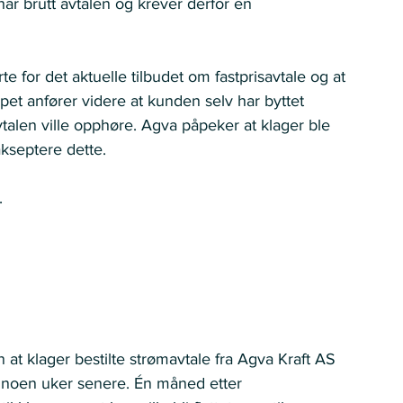
ar brutt avtalen og krever derfor en 
rte for det aktuelle tilbudet om fastprisavtale og at 
kapet anfører videre at kunden selv har byttet 
vtalen ville opphøre. Agva påpeker at klager ble 
akseptere dette.
  
 at klager bestilte strømavtale fra Agva Kraft AS 
 noen uker senere. Én måned etter 