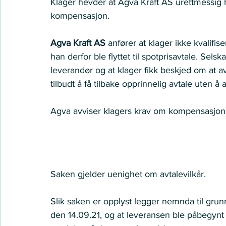
Klager hevder at Agva Kraft AS urettmessig h
kompensasjon.   
Agva Kraft AS
 anfører at klager ikke kvalifise
han derfor ble flyttet til spotprisavtale. Sels
leverandør og at klager fikk beskjed om at a
tilbudt å få tilbake opprinnelig avtale uten å 
Agva avviser klagers krav om kompensasjon.
Nemnda ser slik på saken:
Saken gjelder uenighet om avtalevilkår.  
Slik saken er opplyst legger nemnda til grunn
den 14.09.21, og at leveransen ble påbegynt