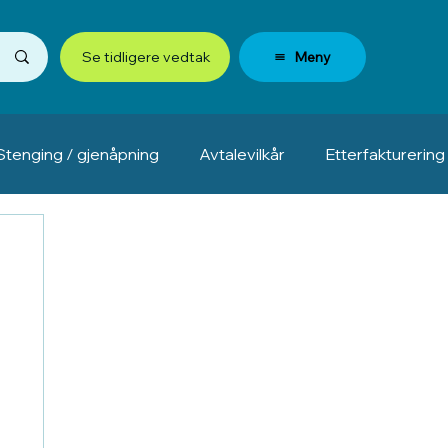
Meny
Se tidligere vedtak
Stenging / gjenåpning
Avtalevilkår
Etterfakturering