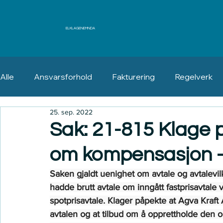
ELKLAGENEMNDA
Alle
Ansvarsforhold
Fakturering
Regelverk
25. sep. 2022
Erstatning
Angrerett
Sak: 21-815 Klage p
om kompensasjon –
Saken gjaldt uenighet om avtale og avtalevil
hadde brutt avtale om inngått fastprisavtale 
spotprisavtale. Klager påpekte at Agva Kraf
avtalen og at tilbud om å opprettholde den op