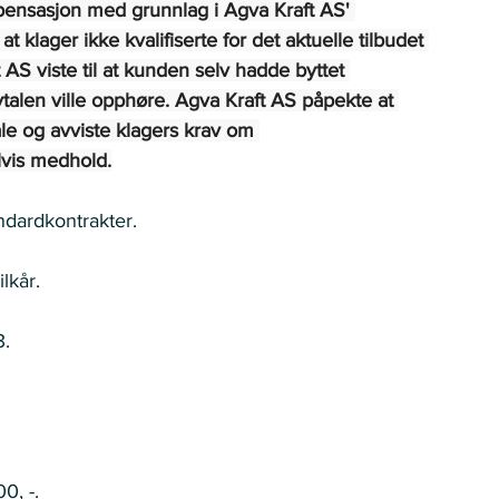
pensasjon med grunnlag i Agva Kraft AS' 
 klager ikke kvalifiserte for det aktuelle tilbudet 
 AS viste til at kunden selv hadde byttet 
vtalen ville opphøre. Agva Kraft AS påpekte at 
tale og avviste klagers krav om 
lvis medhold.
ardkontrakter.   
kår.   
   
, -.  