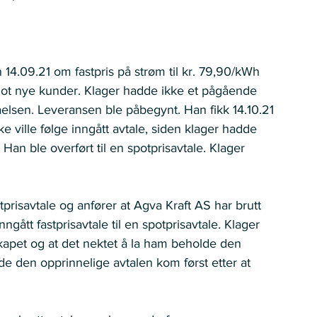
14.09.21 om fastpris på strøm til kr. 79,90/kWh 
 mot nye kunder. Klager hadde ikke et pågående 
lsen. Leveransen ble påbegynt. Han fikk 14.10.21 
e ville følge inngått avtale, siden klager hadde 
Han ble overført til en spotprisavtale. Klager 
tprisavtale og anfører at Agva Kraft AS har brutt 
ngått fastprisavtale til en spotprisavtale. Klager 
skapet og at det nektet å la ham beholde den 
de den opprinnelige avtalen kom først etter at 