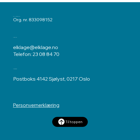
ELKLAGENEMNDA
Org. nr. 833098152
Kontakt oss
elklage@elklage.no
Telefon: 23 08 84 70
Postadresse
Postboks 4142 Sjølyst, 0217 Oslo
Personvernerklæring
Til toppen