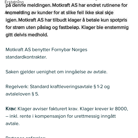
Erstatning
på denne meldingen. Motkraft AS har endret rutinene for 
Angrerett
innmelding av kunder for at slike feil ikke skal skje 
igjen. Motkraft AS har tilbudt klager å betale kun spotpris 
for strøm uten påslag og fastbeløp. Klager ble enstemmig 
gitt delvis medhold.
Motkraft AS benytter Fornybar Norges 
standardkontrakter.    
Saken gjelder uenighet om inngåelse av avtale.    
Regelverk: Standard kraftleveringsavtale § 1-2 og 
avtaleloven § 5.  
Krav:
 Klager avviser fakturert krav. Klager krever kr 8000, 
– inkl. rente i kompensasjon for urettmessig inngått 
avtale.     