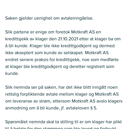
Nemnda ser slik på saken:
Saken gjelder uenighet om avtaleinngåelse.  
Slik partene er enige om foretok Motkraft AS en 
kredittsjekk av klager den 21.10.2021 etter at klager ba om 
å bli kunde. Klager ble ikke kredittgodkjent og dermed 
ikke akseptert som kunde av selskapet. Motkraft AS 
endret senere praksis for kredittsjekk, noe som medførte 
at klager ble kredittgodkjent og deretter registrert som 
kunde. 
Slik nemnda ser på saken, har det ikke blitt inngått noen 
rettslig forpliktende avtale mellom klager og Motkraft AS 
om leveranse av strøm, ettersom Motkraft AS avslo klagers 
anmodning om å bli kunde, jf. avtaleloven § 5.
Spørsmålet nemnda skal ta stilling til er om klager har plikt 
til å betale for den strømmen som ble levert og forbrukt 