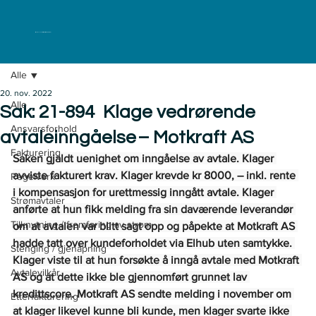
ELKLAGENEMNDA
Alle
20. nov. 2022
Alle
Sak: 21-894 Klage vedrørende
Ansvarsforhold
avtaleinngåelse – Motkraft AS
Fakturering
Saken gjaldt uenighet om inngåelse av avtale. Klager 
avviste fakturert krav. Klager krevde kr 8000, – inkl. rente 
Regelverk
i kompensasjon for urettmessig inngått avtale. Klager 
Strømavtaler
anførte at hun fikk melding fra sin daværende leverandør 
Tilknytning / fremføring av strøm
om at avtalen var blitt sagt opp og påpekte at Motkraft AS 
hadde tatt over kundeforholdet via Elhub uten samtykke. 
Stenging / gjenåpning
Klager viste til at hun forsøkte å inngå avtale med Motkraft 
Avtalevilkår
AS og at dette ikke ble gjennomført grunnet lav 
kredittscore. Motkraft AS sendte melding i november om 
Etterfakturering
at klager likevel kunne bli kunde, men klager svarte ikke 