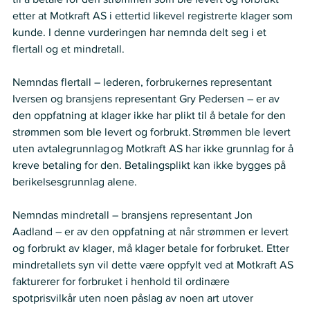
etter at Motkraft AS i ettertid likevel registrerte klager som 
kunde. I denne vurderingen har nemnda delt seg i et 
flertall og et mindretall.  
Nemndas flertall – lederen, forbrukernes representant 
Iversen og bransjens representant Gry Pedersen – er av 
den oppfatning at klager ikke har plikt til å betale for den 
strømmen som ble levert og forbrukt. Strømmen ble levert 
uten avtalegrunnlag og Motkraft AS har ikke grunnlag for å 
kreve betaling for den. Betalingsplikt kan ikke bygges på 
berikelsesgrunnlag alene. 
Nemndas mindretall – bransjens representant Jon 
Aadland – er av den oppfatning at når strømmen er levert 
og forbrukt av klager, må klager betale for forbruket. Etter 
mindretallets syn vil dette være oppfylt ved at Motkraft AS 
fakturerer for forbruket i henhold til ordinære 
spotprisvilkår uten noen påslag av noen art utover 