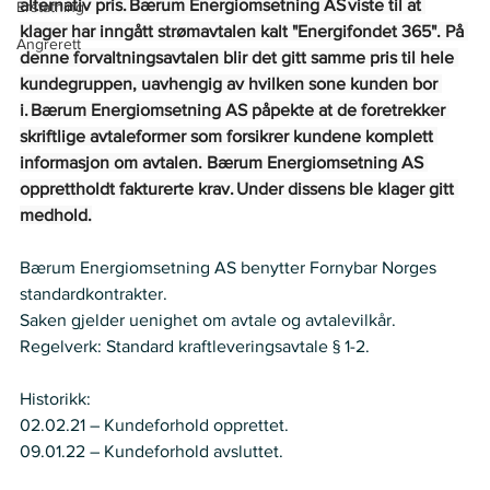
alternativ pris. Bærum Energiomsetning AS viste til at 
Erstatning
klager har inngått strømavtalen kalt "Energifondet 365". På 
Angrerett
denne forvaltningsavtalen blir det gitt samme pris til hele 
kundegruppen, uavhengig av hvilken sone kunden bor 
i. Bærum Energiomsetning AS påpekte at de foretrekker 
skriftlige avtaleformer som forsikrer kundene komplett 
informasjon om avtalen. Bærum Energiomsetning AS 
opprettholdt fakturerte krav. Under dissens ble klager gitt 
medhold.
Bærum Energiomsetning AS benytter Fornybar Norges 
standardkontrakter.   
Saken gjelder uenighet om avtale og avtalevilkår.  
Regelverk: Standard kraftleveringsavtale § 1-2.   
Historikk:   
02.02.21 – Kundeforhold opprettet.  
09.01.22 – Kundeforhold avsluttet.  