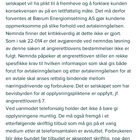
selskapet vil ha plikt til å fremheve og å forklare kunden 
konsekvensen av på en lettfattelig måte. Det må derfor 
forventes at Bærum Energiomsetning AS gjør kundene 
oppmerksomme på slike forhold ved avtaleinngåelsen. 
Nemnda finner det kritikkverdig at dette ikke er gjort.    
Som i sak 22-014 er det avgjørende ved nemndas løsning 
av denne saken at angrerettlovens bestemmelser ikke er 
fulgt. Nemnda påpeker at angrerettloven stiller en rekke 
spesifikke krav til hvilken informasjon som skal gis både 
forut for avtaleinngåelsen og etter avtaleinngåelsen for at 
en avtale skal anses rettslig bindende mellom 
næringsdrivende og forbrukere. Det er selskapet som har 
bevisbyrden for at opplysningspliktene er oppfylt, jf. 
angrerettloven § 7.    
Ved uanmodet telefonsalg holder det ikke å bare gi 
opplysningene muntlig. De må også fremgå i et 
etterfølgende skriftlig tilbud som må gis på et varig 
medium 
etter
 at telefonsamtalen er avsluttet. Forbrukeren 
blir ikke bundet før tilbudet er akseptert skriftlig, noe den 