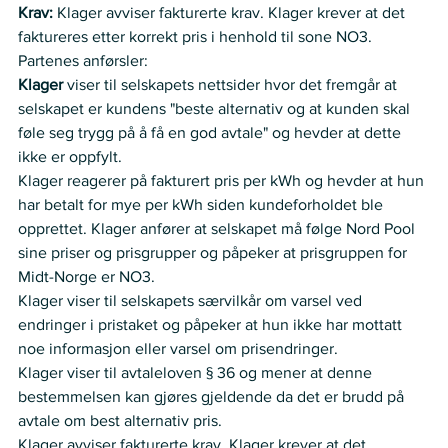
Krav:
 Klager avviser fakturerte krav. Klager krever at det 
faktureres etter korrekt pris i henhold til sone NO3.   
Partenes anførsler:  
Klager
 viser til selskapets nettsider hvor det fremgår at 
selskapet er kundens "beste alternativ og at kunden skal 
føle seg trygg på å få en god avtale" og hevder at dette 
ikke er oppfylt.   
Klager reagerer på fakturert pris per kWh og hevder at hun 
har betalt for mye per kWh siden kundeforholdet ble 
opprettet. Klager anfører at selskapet må følge Nord Pool 
sine priser og prisgrupper og påpeker at prisgruppen for 
Midt-Norge er NO3.   
Klager viser til selskapets særvilkår om varsel ved 
endringer i pristaket og påpeker at hun ikke har mottatt 
noe informasjon eller varsel om prisendringer.   
Klager viser til avtaleloven § 36 og mener at denne 
bestemmelsen kan gjøres gjeldende da det er brudd på 
avtale om best alternativ pris.  
Klager avviser fakturerte krav. Klager krever at det 