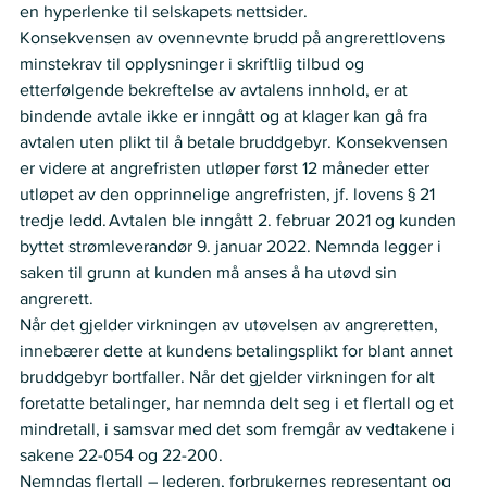
en hyperlenke til selskapets nettsider.    
Konsekvensen av ovennevnte brudd på angrerettlovens 
minstekrav til opplysninger i skriftlig tilbud og 
etterfølgende bekreftelse av avtalens innhold, er at 
bindende avtale ikke er inngått og at klager kan gå fra 
avtalen uten plikt til å betale bruddgebyr. Konsekvensen 
er videre at angrefristen utløper først 12 måneder etter 
utløpet av den opprinnelige angrefristen, jf. lovens § 21 
tredje ledd. Avtalen ble inngått 2. februar 2021 og kunden 
byttet strømleverandør 9. januar 2022. Nemnda legger i 
saken til grunn at kunden må anses å ha utøvd sin 
angrerett.    
Når det gjelder virkningen av utøvelsen av angreretten, 
innebærer dette at kundens betalingsplikt for blant annet 
bruddgebyr bortfaller. Når det gjelder virkningen for alt 
foretatte betalinger, har nemnda delt seg i et flertall og et 
mindretall, i samsvar med det som fremgår av vedtakene i 
sakene 22-054 og 22-200. 
Nemndas flertall – lederen, forbrukernes representant og 