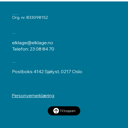
ELKLAGENEMNDA
Org. nr. 833098152
Kontakt oss
elklage@elklage.no
Telefon: 23 08 84 70
Postadresse
Postboks 4142 Sjølyst, 0217 Oslo
Personvernerklæring
Til toppen