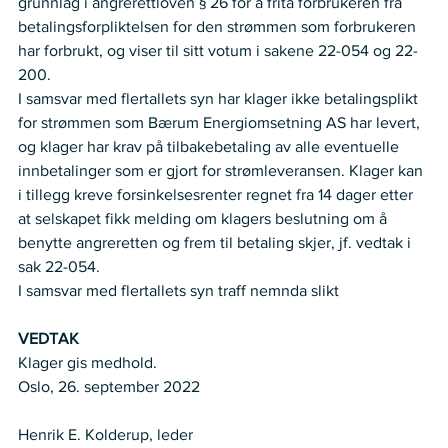
grunnlag i angrerettloven § 26 for å frita forbrukeren fra 
betalingsforpliktelsen for den strømmen som forbrukeren 
har forbrukt, og viser til sitt votum i sakene 22-054 og 22-
200.    
I samsvar med flertallets syn har klager ikke betalingsplikt 
for strømmen som Bærum Energiomsetning AS har levert, 
og klager har krav på tilbakebetaling av alle eventuelle 
innbetalinger som er gjort for strømleveransen. Klager kan 
i tillegg kreve forsinkelsesrenter regnet fra 14 dager etter 
at selskapet fikk melding om klagers beslutning om å 
benytte angreretten og frem til betaling skjer, jf. vedtak i 
sak 22-054.      
I samsvar med flertallets syn traff nemnda slikt
VEDTAK
Klager gis medhold. 
Oslo, 26. september 2022 
Henrik E. Kolderup, leder 