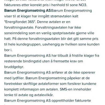
faktureres etter korrekt pris i henhold til sone NO3.   
Bærum Energiomsetning AS
 Bærum Energiomsetning 
viser til at klager har inngått strømavtalen kalt 
"Energifondet 365". Denne avtalen er en 
forvaltningsavtale. Forvaltningsavtalen har ikke 
soneinndeling som en vanlig spotprisavtale gjerne ville 
hatt. På denne forvaltningsavtalen blir det gitt samme pris 
til hele kundegruppen, uavhengig av hvilken sone kunden 
bor i.   
Bærum Energiomsetning AS har tilbudt å fristille klager fra 
resterende bindingstid uten å fremsette krav om 
bruddgebyr.
Bærum Energiomsetning AS anfører at de ikke opererer 
med lydfiler. Bærum Energiomsetning påpeker at de 
foretrekker skriftlige avtaleformer som forsikrer kundene 
komplett informasjon om avtalen. SMS-en inneholder 
lenke til avtale og avtalevilkår.   
Bærum Energiomsetning AS opprettholder fakturerte 