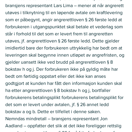
bransjens representant Lars Lima – mener at når angrerett 
utøves i tilknytning til en løpende avtale om kraftlevering 
som er påbegynt, angir angrerettloven § 26 første ledd at 
forbrukeren i utgangspunktet skal betale et vederlag som 
står i forhold til det som er levert frem til angreretten 
utøves, jf. angrerettloven § 26 første ledd. Dette gjelder 
imidlertid bare der forbrukeren uttrykkelig har bedt om at 
leveringen skal begynne innen utløpet av angrefristen, og 
gjelder uansett ikke ved brudd på angrerettloven § 8 
bokstav h og j. Der forbrukeren ikke på gyldig måte har 
bedt om førtidig oppstart eller det ikke kan anses 
godtgjort at kunden har fått den informasjon kunden skal 
ha etter angrerettloven § 8 bokstav h og j, bortfaller 
forbrukerens betalingsplikt forbrukerens betalingsplikt for 
det som er levert under avtalen, jf. § 26 annet ledd 
bokstav a og b. Dette er tilfellet i denne saken.     
Nemndas mindretall – bransjens representant Jon 
Aadland – oppfatter det slik at det ikke foreligger rettslig 