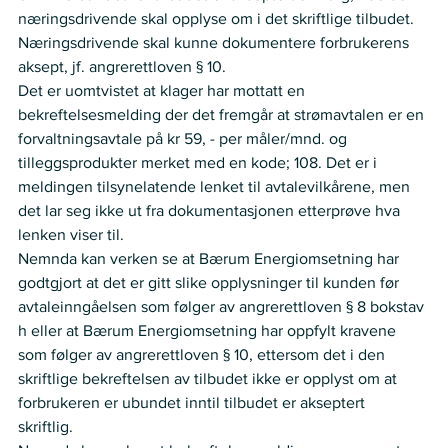
næringsdrivende skal opplyse om i det skriftlige tilbudet. 
Næringsdrivende skal kunne dokumentere forbrukerens 
aksept, jf. angrerettloven § 10.    
Det er uomtvistet at klager har mottatt en 
bekreftelsesmelding der det fremgår at strømavtalen er en 
forvaltningsavtale på kr 59, - per måler/mnd. og 
tilleggsprodukter merket med en kode; 108. Det er i 
meldingen tilsynelatende lenket til avtalevilkårene, men 
det lar seg ikke ut fra dokumentasjonen etterprøve hva 
lenken viser til.   
Nemnda kan verken se at Bærum Energiomsetning har 
godtgjort at det er gitt slike opplysninger til kunden før 
avtaleinngåelsen som følger av angrerettloven § 8 bokstav 
h eller at Bærum Energiomsetning har oppfylt kravene 
som følger av angrerettloven § 10, ettersom det i den 
skriftlige bekreftelsen av tilbudet ikke er opplyst om at 
forbrukeren er ubundet inntil tilbudet er akseptert 
skriftlig.   