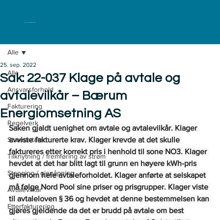
ELKLAGENEMNDA
Alle
25. sep. 2022
Alle
Sak: 22-037 Klage på avtale og
Ansvarsforhold
avtalevilkår – Bærum
Fakturering
Energiomsetning AS
Regelverk
Saken gjaldt uenighet om avtale og avtalevilkår. Klager 
Strømavtaler
avviste fakturerte krav. Klager krevde at det skulle 
faktureres etter korrekt pris i henhold til sone NO3. Klager 
Tilknytning / fremføring av strøm
hevdet at det har blitt lagt til grunn en høyere kWh-pris 
Stenging / gjenåpning
gjennom hele avtaleforholdet. Klager anførte at selskapet 
må følge Nord Pool sine priser og prisgrupper.  Klager viste 
Avtalevilkår
til avtaleloven § 36 og hevdet at denne bestemmelsen kan 
Etterfakturering
gjøres gjeldende da det er brudd på avtale om best 