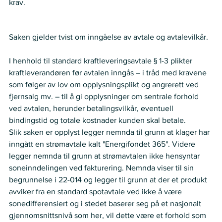
krav.   
Nemnda ser slik på saken:
Saken gjelder tvist om inngåelse av avtale og avtalevilkår.  
I henhold til standard kraftleveringsavtale § 1-3 plikter 
kraftleverandøren før avtalen inngås – i tråd med kravene 
som følger av lov om opplysningsplikt og angrerett ved 
fjernsalg mv. – til å gi opplysninger om sentrale forhold 
ved avtalen, herunder betalingsvilkår, eventuell 
bindingstid og totale kostnader kunden skal betale.  
Slik saken er opplyst legger nemnda til grunn at klager har 
inngått en strømavtale kalt "Energifondet 365". Videre 
legger nemnda til grunn at strømavtalen ikke hensyntar 
soneinndelingen ved fakturering. Nemnda viser til sin 
begrunnelse i 22-014 og legger til grunn at der et produkt 
avviker fra en standard spotavtale ved ikke å være 
sonedifferensiert og i stedet baserer seg på et nasjonalt 
gjennomsnittsnivå som her, vil dette være et forhold som 