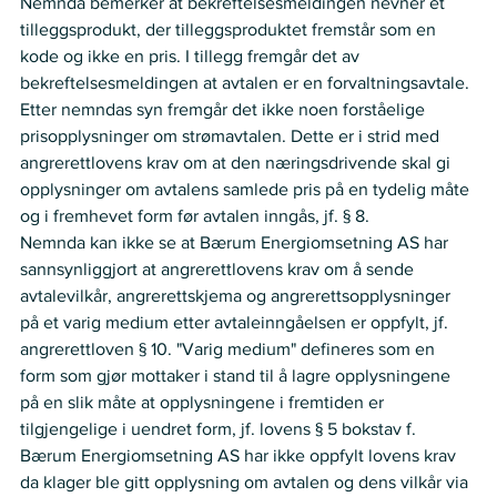
Nemnda bemerker at bekreftelsesmeldingen nevner et 
tilleggsprodukt, der tilleggsproduktet fremstår som en 
kode og ikke en pris. I tillegg fremgår det av 
bekreftelsesmeldingen at avtalen er en forvaltningsavtale. 
Etter nemndas syn fremgår det ikke noen forståelige 
prisopplysninger om strømavtalen. Dette er i strid med 
angrerettlovens krav om at den næringsdrivende skal gi 
opplysninger om avtalens samlede pris på en tydelig måte 
og i fremhevet form før avtalen inngås, jf. § 8.    
Nemnda kan ikke se at Bærum Energiomsetning AS har 
sannsynliggjort at angrerettlovens krav om å sende 
avtalevilkår, angrerettskjema og angrerettsopplysninger 
på et varig medium etter avtaleinngåelsen er oppfylt, jf. 
angrerettloven § 10. "Varig medium" defineres som en 
form som gjør mottaker i stand til å lagre opplysningene 
på en slik måte at opplysningene i fremtiden er 
tilgjengelige i uendret form, jf. lovens § 5 bokstav f. 
Bærum Energiomsetning AS har ikke oppfylt lovens krav 
da klager ble gitt opplysning om avtalen og dens vilkår via 