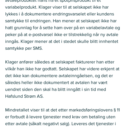
avtaleproduktet hans fra et spotprisprodukt til et 
variabelprodukt. Klager viser til at selskapet ikke har 
lykkes i å dokumentere endringsvarselet eller kundens 
samtykke til endringen. Han mener at selskapet ikke har 
hatt grunnlag for å sette ham over på en variabelavtale og 
peker på at e-postvarsel ikke er tilstrekkelig når ny avtale 
inngås. Klager mener at det i stedet skulle blitt innhentet 
samtykke per SMS.   
Klager anfører således at selskapet fakturerer han etter 
vilkår han ikke har godtatt. Selskapet har videre erkjent at 
det ikke kan dokumentere avtaleinngåelsen, og det er 
således heller ikke dokumentert at avtalen har vært 
uendret siden den skal ha blitt inngått i sin tid med 
Hafslund Strøm AS.   
Mindretallet viser til at det etter markedsføringslovens § 11 
er forbudt å levere tjenester med krav om betaling uten 
etter avtale (såkalt negativt salg). Leveres det tjenester i 