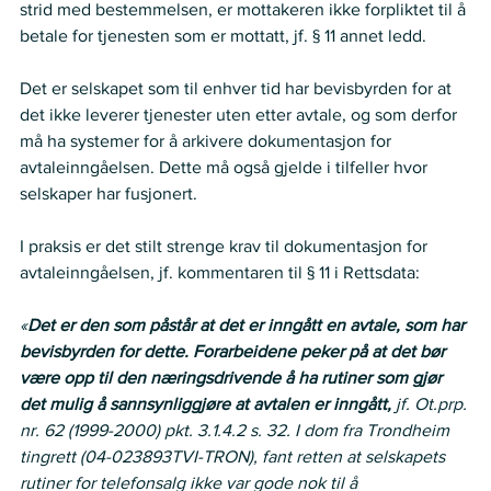
strid med bestemmelsen, er mottakeren ikke forpliktet til å 
betale for tjenesten som er mottatt, jf. § 11 annet ledd.
Det er selskapet som til enhver tid har bevisbyrden for at 
det ikke leverer tjenester uten etter avtale, og som derfor 
må ha systemer for å arkivere dokumentasjon for 
avtaleinngåelsen. Dette må også gjelde i tilfeller hvor 
selskaper har fusjonert.   
I praksis er det stilt strenge krav til dokumentasjon for 
avtaleinngåelsen, jf. kommentaren til § 11 i Rettsdata:   
«
Det er den som påstår at det er inngått en avtale, som har 
bevisbyrden for dette. Forarbeidene peker på at det bør 
være opp til den næringsdrivende å ha rutiner som gjør 
det mulig å sannsynliggjøre at avtalen er inngått,
 jf. Ot.prp. 
nr. 62 (1999-2000) pkt. 3.1.4.2 s. 32. I dom fra Trondheim 
tingrett (04-023893TVI-TRON), fant retten at selskapets 
rutiner for telefonsalg ikke var gode nok til å 