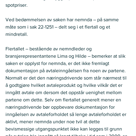
spotpriser. 
Ved bedømmelsen av saken har nemnda – på samme 
måte som i sak 22-1251 – delt seg i et flertall og et 
mindretall.
Flertallet – bestående av nemndleder og 
bransjerepresentantene Lima og Hilde – bemerker at slik 
saken er opplyst for nemnda, er det ikke fremlagt 
dokumentasjon på avtaleinngåelsen fra noen av partene. 
Normalt er det den næringsdrivende som står nærmest til 
å godtgjøre hvilket avtaleprodukt og hvilke vilkår det er 
inngått avtale om dersom det oppstår uenighet mellom 
partene om dette. Selv om flertallet generelt mener en 
næringsdrivende bør oppbevare dokumentasjon for 
inngåelsen av avtaleforholdet så lenge avtaleforholdet er 
aktivt, mener nemnda under noe tvil at dette 
bevismessige utgangspunktet ikke kan legges til grunn 