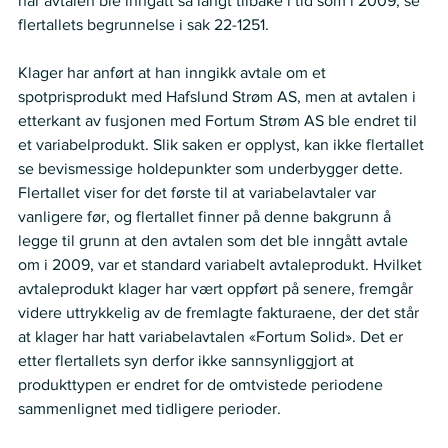
når avtalen ble inngått så langt tilbake i tid som i 2009, se 
flertallets begrunnelse i sak 22-1251.  
Klager har anført at han inngikk avtale om et 
spotprisprodukt med Hafslund Strøm AS, men at avtalen i 
etterkant av fusjonen med Fortum Strøm AS ble endret til 
et variabelprodukt. Slik saken er opplyst, kan ikke flertallet 
se bevismessige holdepunkter som underbygger dette. 
Flertallet viser for det første til at variabelavtaler var 
vanligere før, og flertallet finner på denne bakgrunn å 
legge til grunn at den avtalen som det ble inngått avtale 
om i 2009, var et standard variabelt avtaleprodukt. Hvilket 
avtaleprodukt klager har vært oppført på senere, fremgår 
videre uttrykkelig av de fremlagte fakturaene, der det står 
at klager har hatt variabelavtalen «Fortum Solid». Det er 
etter flertallets syn derfor ikke sannsynliggjort at 
produkttypen er endret for de omtvistede periodene 
sammenlignet med tidligere perioder.  