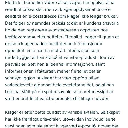
Flertallet bemerker videre at selskapet har opplyst å ha 
sendt ut prisvarsler, men at klager opplyser at disse er 
sendt til en e-postadresse som klager ikke lenger bruker. 
Det følger av nemndas praksis at det er kundens ansvar å 
holde den registrerte e-postadressen oppdatert hos 
kraftleverandør eller netteier. Flertallet legger til grunn at 
dersom klager hadde holdt denne informasjonen 
oppdatert, ville han ha mottatt informasjon som 
underbygget at han sto på et variabel-produkt i form av 
prisvarsler. Sett hen til denne informasjonen, samt 
informasjonen i fakturaer, mener flertallet det er 
sannsynliggjort at klager har vært oppført på en 
variabelavtale gjennom hele avtaleforholdet, og at han 
ikke har stått på en spotprisavtale som urettmessig har 
vært endret til et variabelprodukt, slik klager hevder. 
Klager er etter dette bundet av variabelavtalen. Selskapet 
har ikke fremlagt prisvarsler, utover den individualiserte 
varslingen som ble sendt klager ved e-post 16. november 