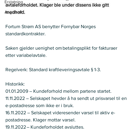
Erstatning
avtaleforholdet. Klager ble under dissens ikke gitt 
Angrerett
medhold.
Fortum Strøm AS benytter Fornybar Norges 
standardkontrakter.
Saken gjelder uenighet om betalingsplikt for fakturaer 
etter variabelavtale. 
Regelverk: Standard kraftleveringsavtale § 1-3.
Historikk:  
01.01.2009 – Kundeforhold mellom partene startet.
11.11.2022 – Selskapet hevder å ha sendt ut prisvarsel til en 
e-postadresse som ikke er i bruk.
16.11.2022 – Selskapet videresender varsel til aktiv e-
postadresse. Klager mottar varsel. 
19.11.2022 – Kundeforholdet avsluttes.