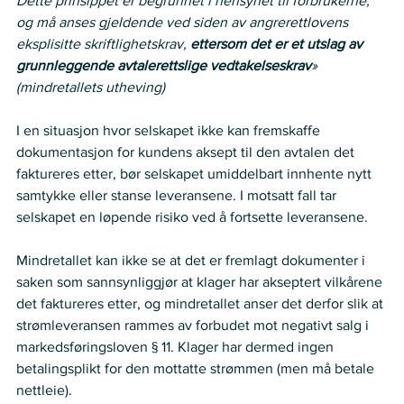
Dette prinsippet er begrunnet i hensynet til forbrukerne, 
og må anses gjeldende ved siden av angrerettlovens 
eksplisitte skriftlighetskrav, 
ettersom det er et utslag av 
grunnleggende avtalerettslige vedtakelseskrav
» 
(mindretallets utheving)
I en situasjon hvor selskapet ikke kan fremskaffe 
dokumentasjon for kundens aksept til den avtalen det 
faktureres etter, bør selskapet umiddelbart innhente nytt 
samtykke eller stanse leveransene. I motsatt fall tar 
selskapet en løpende risiko ved å fortsette leveransene.   
Mindretallet kan ikke se at det er fremlagt dokumenter i 
saken som sannsynliggjør at klager har akseptert vilkårene 
det faktureres etter, og mindretallet anser det derfor slik at 
strømleveransen rammes av forbudet mot negativt salg i 
markedsføringsloven § 11. Klager har dermed ingen 
betalingsplikt for den mottatte strømmen (men må betale 
nettleie).   