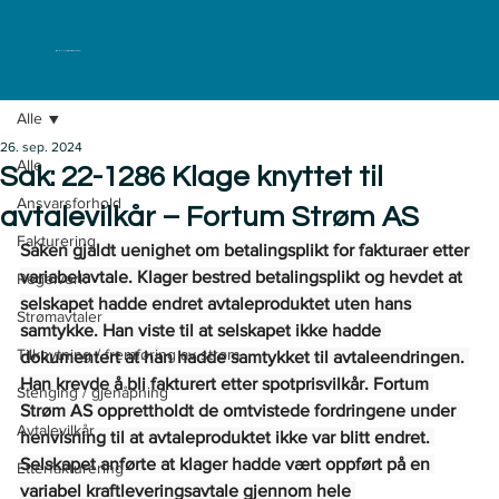
ELKLAGENEMNDA
Alle
26. sep. 2024
Alle
Sak: 22-1286 Klage knyttet til
Ansvarsforhold
avtalevilkår – Fortum Strøm AS
Fakturering
Saken gjaldt uenighet om betalingsplikt for fakturaer etter 
variabelavtale. Klager bestred betalingsplikt og hevdet at 
Regelverk
selskapet hadde endret avtaleproduktet uten hans 
Strømavtaler
samtykke. Han viste til at selskapet ikke hadde 
Tilknytning / fremføring av strøm
dokumentert at han hadde samtykket til avtaleendringen. 
Han krevde å bli fakturert etter spotprisvilkår. Fortum 
Stenging / gjenåpning
Strøm AS opprettholdt de omtvistede fordringene under 
Avtalevilkår
henvisning til at avtaleproduktet ikke var blitt endret. 
Selskapet anførte at klager hadde vært oppført på en 
Etterfakturering
variabel kraftleveringsavtale gjennom hele 