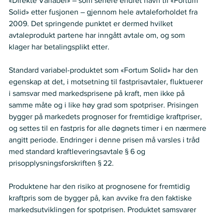
«Direkte Variabel» – som senere endret navn til «Fortum 
Solid» etter fusjonen – gjennom hele avtaleforholdet fra 
2009. Det springende punktet er dermed hvilket 
avtaleprodukt partene har inngått avtale om, og som 
klager har betalingsplikt etter. 
Standard variabel-produktet som «Fortum Solid» har den 
egenskap at det, i motsetning til fastprisavtaler, fluktuerer 
i samsvar med markedsprisene på kraft, men ikke på 
samme måte og i like høy grad som spotpriser. Prisingen 
bygger på markedets prognoser for fremtidige kraftpriser, 
og settes til en fastpris for alle døgnets timer i en nærmere 
angitt periode. Endringer i denne prisen må varsles i tråd 
med standard kraftleveringsavtale § 6 og 
prisopplysningsforskriften § 22. 
Produktene har den risiko at prognosene for fremtidig 
kraftpris som de bygger på, kan avvike fra den faktiske 
markedsutviklingen for spotprisen. Produktet samsvarer 