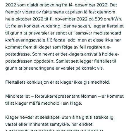
2022 som gjaldt prisøkning fra 14. desember 2022. Det 
fremgår videre av fakturaene at prisen lå fast gjennom 
hele oktober 2022 til 11. november 2022 på 599 øre/kWh. 
Ut fra en konkret vurdering i denne saken, legger flertallet 
til grunn at prisvarsler er sendt ut i samsvar med standard 
kraftleveringsavtale § 6 første ledd, men at disse ikke har 
kommet frem til klager som følge av feil registrert e-
postadresse. Som nevnt er det klagers ansvar å holde e-
postadressen oppdatert. Samlet sett legger flertallet til 
grunn at prisendringene er varslet på korrekt vis. 
Flertallets konklusjon er at klager ikke gis medhold. 
Mindretallet – forbrukerrepresentant Norman – er kommet 
til at klager må få medhold i sin klage.  
Klager hevder at selskapet, uten å ha gitt tilstrekkelig 
varsel eller innhentet samtykke, har endret 