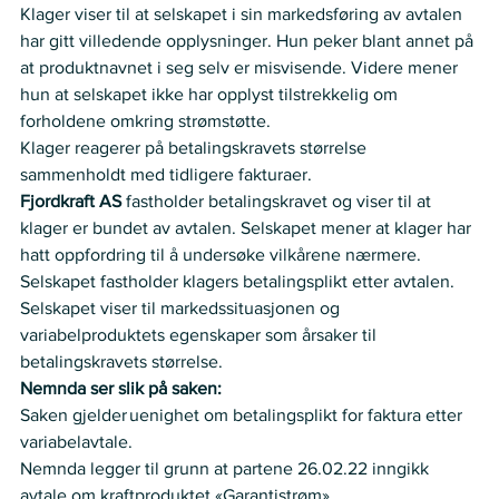
Klager viser til at selskapet i sin markedsføring av avtalen 
har gitt villedende opplysninger. Hun peker blant annet på 
at produktnavnet i seg selv er misvisende. Videre mener 
hun at selskapet ikke har opplyst tilstrekkelig om 
forholdene omkring strømstøtte.  
Klager reagerer på betalingskravets størrelse 
sammenholdt med tidligere fakturaer.  
Fjordkraft AS 
fastholder betalingskravet og viser til at 
klager er bundet av avtalen. Selskapet mener at klager har 
hatt oppfordring til å undersøke vilkårene nærmere. 
Selskapet fastholder klagers betalingsplikt etter avtalen.
Selskapet viser til markedssituasjonen og 
variabelproduktets egenskaper som årsaker til 
betalingskravets størrelse.  
Nemnda ser slik på saken:
Saken gjelder uenighet om betalingsplikt for faktura etter 
variabelavtale. 
Nemnda legger til grunn at partene 26.02.22 inngikk 
avtale om kraftproduktet «Garantistrøm». 