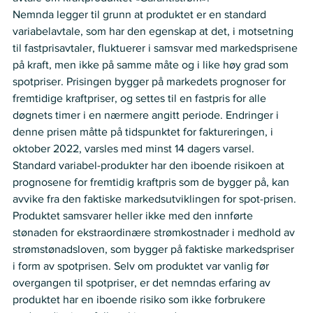
Nemnda legger til grunn at produktet er en standard 
variabelavtale, som har den egenskap at det, i motsetning 
til fastprisavtaler, fluktuerer i samsvar med markedsprisene 
på kraft, men ikke på samme måte og i like høy grad som 
spotpriser. Prisingen bygger på markedets prognoser for 
fremtidige kraftpriser, og settes til en fastpris for alle 
døgnets timer i en nærmere angitt periode. Endringer i 
denne prisen måtte på tidspunktet for faktureringen, i 
oktober 2022, varsles med minst 14 dagers varsel. 
Standard variabel-produkter har den iboende risikoen at 
prognosene for fremtidig kraftpris som de bygger på, kan 
avvike fra den faktiske markedsutviklingen for spot-prisen. 
Produktet samsvarer heller ikke med den innførte 
stønaden for ekstraordinære strømkostnader i medhold av 
strømstønadsloven, som bygger på faktiske markedspriser 
i form av spotprisen. Selv om produktet var vanlig før 
overgangen til spotpriser, er det nemndas erfaring av 
produktet har en iboende risiko som ikke forbrukere 