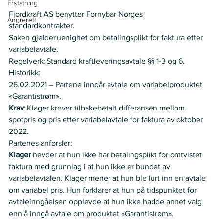
Erstatning
Fjordkraft AS benytter Fornybar Norges 
Angrerett
standardkontrakter.
Saken gjelder uenighet om betalingsplikt for faktura etter 
variabelavtale. 
Regelverk: Standard kraftleveringsavtale §§ 1-3 og 6.  
Historikk:   
26.02.2021 – Partene inngår avtale om variabelproduktet 
«Garantistrøm».  
Krav:
 Klager krever tilbakebetalt differansen mellom 
spotpris og pris etter variabelavtale for faktura av oktober 
2022. 
Partenes anførsler:   
Klager 
hevder at hun ikke har betalingsplikt for omtvistet 
faktura med grunnlag i at hun ikke er bundet av 
variabelavtalen. Klager mener at hun ble lurt inn en avtale 
om variabel pris. Hun forklarer at hun på tidspunktet for 
avtaleinngåelsen opplevde at hun ikke hadde annet valg 
enn å inngå avtale om produktet «Garantistrøm».   