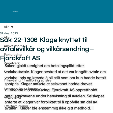
ELKLAGENEMNDA
Alle
31. des. 2023
Alle
Sak: 22-1306 Klage knyttet til
Ansvarsforhold
avtalevilkår og vilkårsendring –
Fakturering
Fjordkraft AS
Regelverk
Saken gjaldt uenighet om betalingsplikt etter 
Strømavtaler
variabelavtale. Klager bestred at det var inngått avtale om 
variabel pris og krevde å bli stilt som om hun hadde betalt 
Tilknytning / fremføring av strøm
spotpris. Klager anførte at selskapet hadde drevet 
Stenging / gjenåpning
villedende markedsføring. Fjordkraft AS opprettholdt 
betalingskravene under henvisning til avtalen. Selskapet 
Avtalevilkår
anførte at klager var forpliktet til å oppfylle sin del av 
Etterfakturering
avtalen. Klager ble enstemmig ikke gitt medhold.     