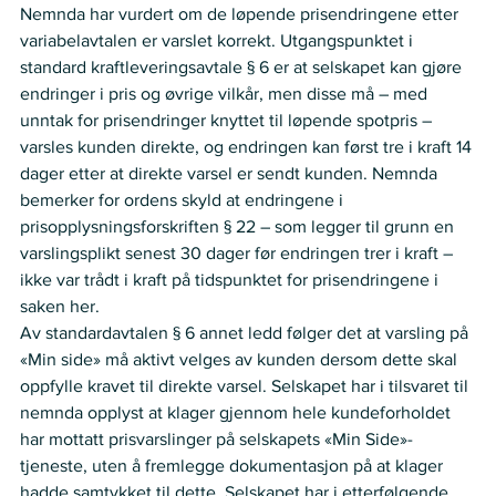
Nemnda har vurdert om de løpende prisendringene etter 
variabelavtalen er varslet korrekt. Utgangspunktet i 
standard kraftleveringsavtale § 6 er at selskapet kan gjøre 
endringer i pris og øvrige vilkår, men disse må – med 
unntak for prisendringer knyttet til løpende spotpris – 
varsles kunden direkte, og endringen kan først tre i kraft 14 
dager etter at direkte varsel er sendt kunden. Nemnda 
bemerker for ordens skyld at endringene i 
prisopplysningsforskriften § 22 – som legger til grunn en 
varslingsplikt senest 30 dager før endringen trer i kraft – 
ikke var trådt i kraft på tidspunktet for prisendringene i 
saken her.
Av standardavtalen § 6 annet ledd følger det at varsling på 
«Min side» må aktivt velges av kunden dersom dette skal 
oppfylle kravet til direkte varsel. Selskapet har i tilsvaret til 
nemnda opplyst at klager gjennom hele kundeforholdet 
har mottatt prisvarslinger på selskapets «Min Side»-
tjeneste, uten å fremlegge dokumentasjon på at klager 
hadde samtykket til dette. Selskapet har i etterfølgende 