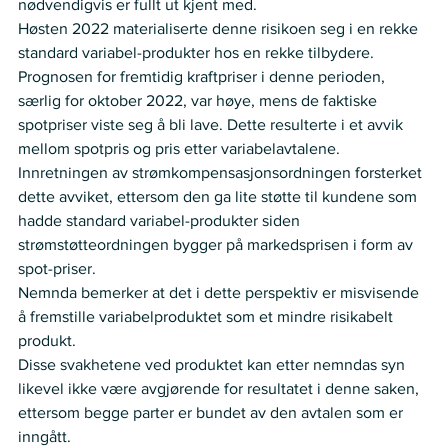
nødvendigvis er fullt ut kjent med. 
Høsten 2022 materialiserte denne risikoen seg i en rekke 
standard variabel-produkter hos en rekke tilbydere. 
Prognosen for fremtidig kraftpriser i denne perioden, 
særlig for oktober 2022, var høye, mens de faktiske 
spotpriser viste seg å bli lave. Dette resulterte i et avvik 
mellom spotpris og pris etter variabelavtalene. 
Innretningen av strømkompensasjonsordningen forsterket 
dette avviket, ettersom den ga lite støtte til kundene som 
hadde standard variabel-produkter siden 
strømstøtteordningen bygger på markedsprisen i form av 
spot-priser. 
Nemnda bemerker at det i dette perspektiv er misvisende 
å fremstille variabelproduktet som et mindre risikabelt 
produkt. 
Disse svakhetene ved produktet kan etter nemndas syn 
likevel ikke være avgjørende for resultatet i denne saken, 
ettersom begge parter er bundet av den avtalen som er 
inngått.  