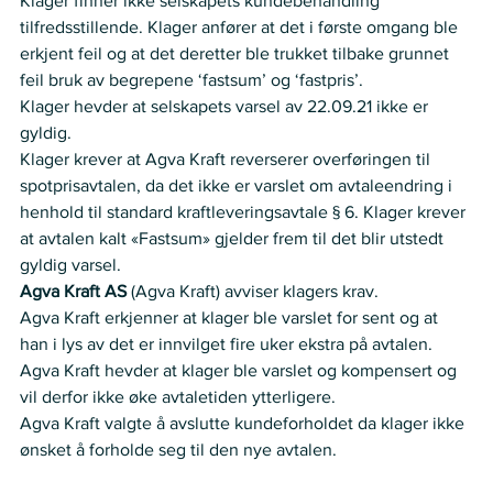
Klager finner ikke selskapets kundebehandling 
tilfredsstillende. Klager anfører at det i første omgang ble 
erkjent feil og at det deretter ble trukket tilbake grunnet 
feil bruk av begrepene ‘fastsum’ og ‘fastpris’.    
Klager hevder at selskapets varsel av 22.09.21 ikke er 
gyldig.    
Klager krever at Agva Kraft reverserer overføringen til 
spotprisavtalen, da det ikke er varslet om avtaleendring i 
henhold til standard kraftleveringsavtale § 6. Klager krever 
at avtalen kalt «Fastsum» gjelder frem til det blir utstedt 
gyldig varsel.    
Agva Kraft AS 
(Agva Kraft) avviser klagers krav.   
Agva Kraft erkjenner at klager ble varslet for sent og at 
han i lys av det er innvilget fire uker ekstra på avtalen. 
Agva Kraft hevder at klager ble varslet og kompensert og 
vil derfor ikke øke avtaletiden ytterligere.  
Agva Kraft valgte å avslutte kundeforholdet da klager ikke 
ønsket å forholde seg til den nye avtalen.  
Nemnda ser slik på saken: