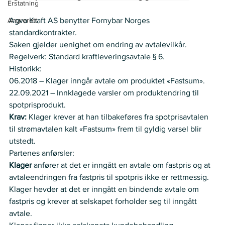
Erstatning
Angrerett
Agva Kraft AS benytter Fornybar Norges 
standardkontrakter.    
Saken gjelder uenighet om endring av avtalevilkår. 
Regelverk: Standard kraftleveringsavtale § 6.    
Historikk:  
06.2018 – Klager inngår avtale om produktet «Fastsum».  
22.09.2021 – Innklagede varsler om produktendring til 
spotprisprodukt. 
Krav: 
Klager krever at han tilbakeføres fra spotprisavtalen 
til strømavtalen kalt «Fastsum» frem til gyldig varsel blir 
utstedt. 
Partenes anførsler:   
Klager
 anfører at det er inngått en avtale om fastpris og at 
avtaleendringen fra fastpris til spotpris ikke er rettmessig. 
Klager hevder at det er inngått en bindende avtale om 
fastpris og krever at selskapet forholder seg til inngått 
avtale.    