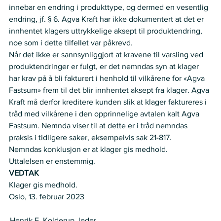
innebar en endring i produkttype, og dermed en vesentlig 
endring, jf. § 6. Agva Kraft har ikke dokumentert at det er 
innhentet klagers uttrykkelige aksept til produktendring, 
noe som i dette tilfellet var påkrevd.  
Når det ikke er sannsynliggjort at kravene til varsling ved 
produktendringer er fulgt, er det nemndas syn at klager 
har krav på å bli fakturert i henhold til vilkårene for «Agva 
Fastsum» frem til det blir innhentet aksept fra klager. Agva 
Kraft må derfor kreditere kunden slik at klager faktureres i 
tråd med vilkårene i den opprinnelige avtalen kalt Agva 
Fastsum. Nemnda viser til at dette er i tråd nemndas 
praksis i tidligere saker, eksempelvis sak 21-817.  
Nemndas konklusjon er at klager gis medhold.  
Uttalelsen er enstemmig.  
VEDTAK
Klager gis medhold.  
Oslo, 13. februar 2023  
 Henrik E. Kolderup, leder  