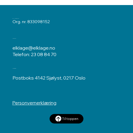
ELKLAGENEMNDA
Org. nr. 833098152
Kontakt oss
elklage@elklage.no
Telefon: 23 08 84 70
Postadresse
Postboks 4142 Sjølyst, 0217 Oslo
Personvernerklæring
Til toppen