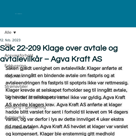
ELKLAGENEMNDA
Alle
12. feb. 2023
Alle
Sak: 22-209 Klage over avtale og
Ansvarsforhold
avtalevilkår – Agva Kraft AS
Fakturering
Saken gjaldt uenighet om avtalevilkår. Klager anførte at 
det var inngått en bindende avtale om fastpris og at 
Regelverk
avtaleendringen fra fastpris til spotpris ikke var rettmessig. 
Strømavtaler
Klager krevde at selskapet forholder seg til inngått avtale, 
Tilknytning / fremføring av strøm
og hevdet at selskapets varsel ikke var gyldig. Agva Kraft 
AS avviste klagers krav. Agva Kraft AS anførte at klager 
Stenging / gjenåpning
hadde blitt varslet for sent i forhold til kravet om 14 dagers 
Avtalevilkår
varsel, og var derfor i lys av dette innvilget 4 uker ekstra 
tid med avtalen. Agva Kraft AS hevdet at klager var varslet 
Etterfakturering
og kompensert. Klager ble enstemmig gitt medhold