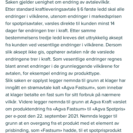
Saken gjelder uenighet om endring av avtalevilkår.   
Etter standard kraftleveringsavtale § 6 første ledd skal alle 
endringer i vilkårene, utenom endringer i markedsprisen 
for spotprisavtaler, varsles direkte til kunden minst 14 
dager før endringen trer i kraft. Etter samme 
bestemmelsens tredje ledd kreves det uttrykkelig aksept 
fra kunden ved vesentlige endringer i vilkårene. Dersom 
slik aksept ikke gis, opphører avtalen når de varslede 
endringene trer i kraft. Som vesentlige endringer regnes 
blant annet endringer i de grunnleggende vilkårene for 
avtalen, for eksempel endring av produkttype.   
Slik saken er opplyst legger nemnda til grunn at klager har 
inngått en strømavtale kalt «Agva Fastsum», som innebar 
at klager betalte en fast sum for sitt forbruk på nærmere 
vilkår. Videre legger nemnda til grunn at Agva Kraft varslet 
om produktendring fra «Agva Fastsum» til «Agva Spotpris» 
per e-post den 22. september 2021. Nemnda legger til 
grunn at en overgang fra et produkt med et element av 
prisbinding, som «Fastsum» hadde, til et spotprisprodukt 