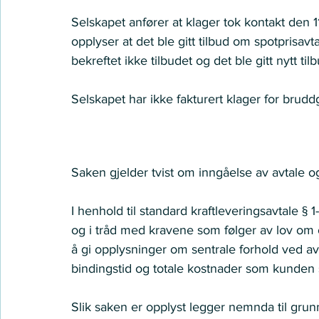
Selskapet anfører at klager tok kontakt den
opplyser at det ble gitt tilbud om spotprisavt
bekreftet ikke tilbudet og det ble gitt nytt til
Selskapet har ikke fakturert klager for brudd
Nemnda ser slik på saken:
Saken gjelder tvist om inngåelse av avtale og a
I henhold til standard kraftleveringsavtale § 1
og i tråd med kravene som følger av lov om o
å gi opplysninger om sentrale forhold ved avt
bindingstid og totale kostnader som kunden ska
Slik saken er opplyst legger nemnda til grunn