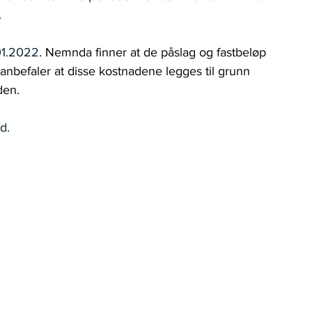
.
01.2022
. Nemnda finner at de påslag og fastbeløp 
 anbefaler at disse kostnadene legges til grunn 
en.   
.  