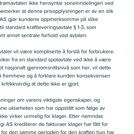
 strømavtalen ikke hensyntar soneinndelingen ved 
bemerker at denne prisopplysningen er av en slik 
gi AS gjør kundene oppmerksomme på slike 
l standard kraftleveringsavtale § 1-3, som 
t annet sentrale forhold ved avtalen.
aler vil være kompliserte å forstå for forbrukere. 
iker fra en standard spotavtale ved ikke å være 
et nasjonalt gjennomsnittsnivå som her, vil dette 
il å fremheve og å forklare kunden konsekvensen 
ritikkverdig at dette ikke er gjort.  
sninger om varens viktigste egenskaper, og 
enne uklarheten som har oppstått som følge av 
kke virker urimelig for klager. Etter nemndas 
i AS krediterer de fakturaer klager har fått for 
e for den samme perioden for den kraften hun har 