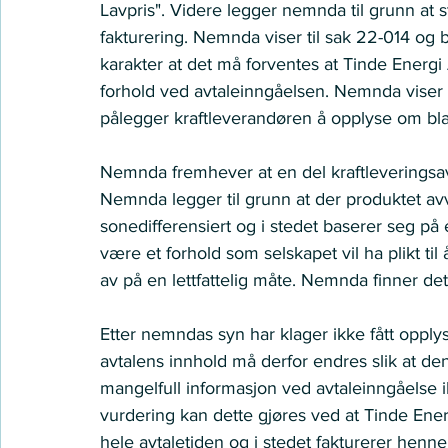
Lavpris". Videre legger nemnda til grunn at
fakturering. Nemnda viser til sak 22-014 og 
karakter at det må forventes at Tinde Ener
forhold ved avtaleinngåelsen. Nemnda viser ti
pålegger kraftleverandøren å opplyse om blan
Nemnda fremhever at en del kraftleveringsavt
Nemnda legger til grunn at der produktet avv
sonedifferensiert og i stedet baserer seg på 
være et forhold som selskapet vil ha plikt t
av på en lettfattelig måte. Nemnda finner det k
Etter nemndas syn har klager ikke fått opply
avtalens innhold må derfor endres slik at d
mangelfull informasjon ved avtaleinngåelse i
vurdering kan dette gjøres ved at Tinde Energ
hele avtaletiden og i stedet fakturerer henn