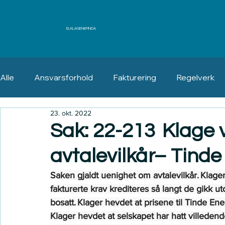
ELKLAGENEMNDA
Alle
Ansvarsforhold
Fakturering
Regelverk
23. okt. 2022
Erstatning
Angrerett
Sak: 22-213 Klage
avtalevilkår– Tinde
Saken gjaldt uenighet om avtalevilkår. Klager
fakturerte krav krediteres så langt de gikk u
bosatt. Klager hevdet at prisene til Tinde En
Klager hevdet at selskapet har hatt villedend