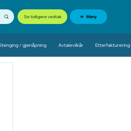
Meny
Se tidligere vedtak
Stenging / gjenåpning
Avtalevilkår
Etterfakturering