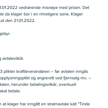
 11.01.2022 vedrørende misnøye med prisen. Det 
ale da klager bor i en rimeligere sone. Klager 
bud den 21.01.2022.   
gebyr.
vtalevilkår.     
-3 plikter kraftleverandøren – før avtalen inngås 
pplysningsplikt og angrerett ved fjernsalg mv. – 
alen, herunder betalingsvilkår, eventuell 
l betale.     
 at klager har inngått en strømavtale kalt "Tinde 