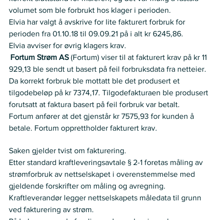
volumet som ble forbrukt hos klager i perioden.    
Elvia har valgt å avskrive for lite fakturert forbruk for 
perioden fra 01.10.18 til 09.09.21 på i alt kr 6245,86.  
Elvia avviser for øvrig klagers krav. 
Fortum Strøm AS 
(Fortum) viser til at fakturert krav på kr 11 
929,13 ble sendt ut basert på feil forbruksdata fra netteier. 
Da korrekt forbruk ble mottatt ble det produsert et 
tilgodebeløp på kr 7374,17. Tilgodefakturaen ble produsert 
forutsatt at faktura basert på feil forbruk var betalt.  
Fortum anfører at det gjenstår kr 7575,93 for kunden å 
betale. Fortum opprettholder fakturert krav. 
Nemnda ser slik på saken:
Saken gjelder tvist om fakturering.   
Etter standard kraftleveringsavtale § 2-1 foretas måling av 
strømforbruk av nettselskapet i overenstemmelse med 
gjeldende forskrifter om måling og avregning. 
Kraftleverandør legger nettselskapets måledata til grunn 
ved fakturering av strøm. 