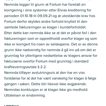
Nemnda legger til grunn at Fortum har foretatt en 
korrigering i sine systemer etter Elvias kreditering for 
perioden 01.10.18 til 09.09.21 og at utestående krav hos 
Fortum derfor skyldes andre forhold knyttet til den 
samlede faktureringen av klager i kundeforholdet.  
Etter dette kan nemnda ikke se at det er påvist feil i den 
faktureringen som er opprettholdt overfor klager og som 
ikke er korrigert fra noen av selskapene. Det er av denne 
grunn ikke nødvendig for nemnda å gå inn på om det er 
grunnlag for ytterligere nedsettelse av klagers ansvar for 
fakturaene overfor Fortum med grunnlag i standard 
kraftleveringsavtale § 2-2.  
Nemnda tilføyer avslutningsvis at den har en viss 
forståelse for at det har vært vanskelig for klager å følge 
gangen i saken. Dette blir likevel ikke avgjørende. 
Nemndas konklusjon er at klager ikke gis medhold.  
Uttalelsen er enstemmig.  