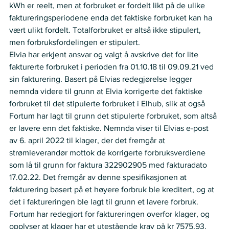
kWh er reelt, men at forbruket er fordelt likt på de ulike 
faktureringsperiodene enda det faktiske forbruket kan ha 
vært ulikt fordelt. Totalforbruket er altså ikke stipulert, 
men forbruksfordelingen er stipulert.  
Elvia har erkjent ansvar og valgt å avskrive det for lite 
fakturerte forbruket i perioden fra 01.10.18 til 09.09.21 ved 
sin fakturering. Basert på Elvias redegjørelse legger 
nemnda videre til grunn at Elvia korrigerte det faktiske 
forbruket til det stipulerte forbruket i Elhub, slik at også 
Fortum har lagt til grunn det stipulerte forbruket, som altså 
er lavere enn det faktiske. Nemnda viser til Elvias e-post 
av 6. april 2022 til klager, der det fremgår at 
strømleverandør mottok de korrigerte forbruksverdiene 
som lå til grunn for faktura 322902905 med fakturadato 
17.02.22. Det fremgår av denne spesifikasjonen at 
fakturering basert på et høyere forbruk ble kreditert, og at 
det i faktureringen ble lagt til grunn et lavere forbruk.   
Fortum har redegjort for faktureringen overfor klager, og 
opplyser at klager har et utestående krav på kr 7575,93. 