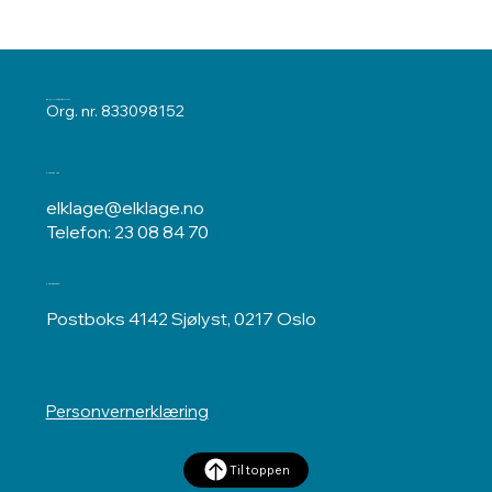
ELKLAGENEMNDA
Org. nr. 833098152
Kontakt oss
elklage@elklage.no
Telefon: 23 08 84 70
Postadresse
Postboks 4142 Sjølyst, 0217 Oslo
Personvernerklæring
Til toppen