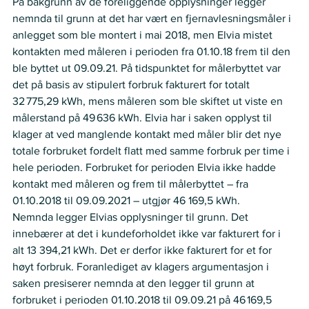
På bakgrunn av de foreliggende opplysninger legger 
nemnda til grunn at det har vært en fjernavlesningsmåler i 
anlegget som ble montert i mai 2018, men Elvia mistet 
kontakten med måleren i perioden fra 01.10.18 frem til den 
ble byttet ut 09.09.21. På tidspunktet for målerbyttet var 
det på basis av stipulert forbruk fakturert for totalt 
32 775,29 kWh, mens måleren som ble skiftet ut viste en 
målerstand på 49 636 kWh. Elvia har i saken opplyst til 
klager at ved manglende kontakt med måler blir det nye 
totale forbruket fordelt flatt med samme forbruk per time i 
hele perioden. Forbruket for perioden Elvia ikke hadde 
kontakt med måleren og frem til målerbyttet – fra 
01.10.2018 til 09.09.2021 – utgjør 46 169,5 kWh.  
Nemnda legger Elvias opplysninger til grunn. Det 
innebærer at det i kundeforholdet ikke var fakturert for i 
alt 13 394,21 kWh. Det er derfor ikke fakturert for et for 
høyt forbruk. Foranlediget av klagers argumentasjon i 
saken presiserer nemnda at den legger til grunn at 
forbruket i perioden 01.10.2018 til 09.09.21 på 46 169,5 