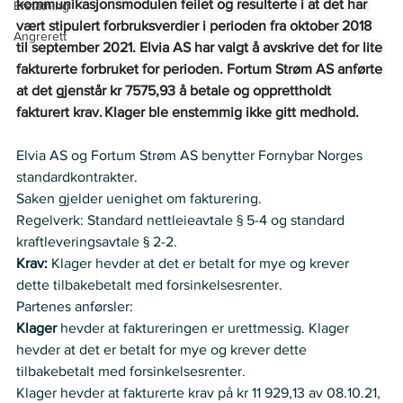
kommunikasjonsmodulen feilet og resulterte i at det har 
Erstatning
vært stipulert forbruksverdier i perioden fra oktober 2018 
Angrerett
til september 2021. Elvia AS har valgt å avskrive det for lite 
fakturerte forbruket for perioden. Fortum Strøm AS anførte 
at det gjenstår kr 7575,93 å betale og opprettholdt 
fakturert krav. Klager ble enstemmig ikke gitt medhold.
Elvia AS og Fortum Strøm AS benytter Fornybar Norges 
standardkontrakter.    
Saken gjelder uenighet om fakturering.    
Regelverk: Standard nettleieavtale § 5-4 og standard 
kraftleveringsavtale § 2-2.   
Krav:
 Klager hevder at det er betalt for mye og krever 
dette tilbakebetalt med forsinkelsesrenter.     
Partenes anførsler:   
Klager
 hevder at faktureringen er urettmessig. Klager 
hevder at det er betalt for mye og krever dette 
tilbakebetalt med forsinkelsesrenter. 
Klager hevder at fakturerte krav på kr 11 929,13 av 08.10.21, 