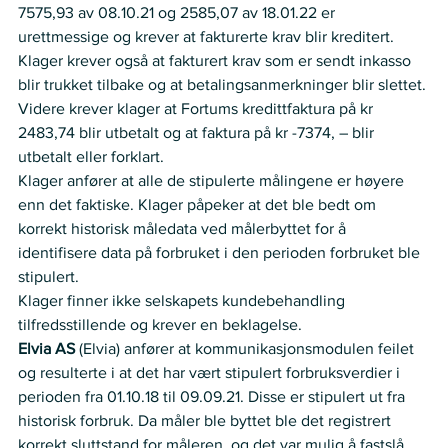
7575,93 av 08.10.21 og 2585,07 av 18.01.22 er 
urettmessige og krever at fakturerte krav blir kreditert. 
Klager krever også at fakturert krav som er sendt inkasso 
blir trukket tilbake og at betalingsanmerkninger blir slettet. 
Videre krever klager at Fortums kredittfaktura på kr 
2483,74 blir utbetalt og at faktura på kr -7374, – blir 
utbetalt eller forklart.    
Klager anfører at alle de stipulerte målingene er høyere 
enn det faktiske. Klager påpeker at det ble bedt om 
korrekt historisk måledata ved målerbyttet for å 
identifisere data på forbruket i den perioden forbruket ble 
stipulert.    
Klager finner ikke selskapets kundebehandling 
tilfredsstillende og krever en beklagelse.    
Elvia AS
 (Elvia) anfører at kommunikasjonsmodulen feilet 
og resulterte i at det har vært stipulert forbruksverdier i 
perioden fra 01.10.18 til 09.09.21. Disse er stipulert ut fra 
historisk forbruk. Da måler ble byttet ble det registrert 
korrekt sluttstand for måleren, og det var mulig å fastslå 