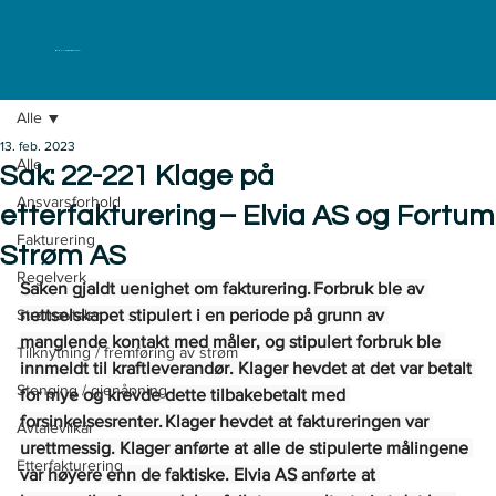
ELKLAGENEMNDA
Alle
13. feb. 2023
Alle
Sak: 22-221 Klage på
Ansvarsforhold
etterfakturering – Elvia AS og Fortum
Fakturering
Strøm AS
Regelverk
Saken gjaldt uenighet om fakturering. Forbruk ble av 
Strømavtaler
nettselskapet stipulert i en periode på grunn av 
manglende kontakt med måler, og stipulert forbruk ble 
Tilknytning / fremføring av strøm
innmeldt til kraftleverandør. Klager hevdet at det var betalt 
Stenging / gjenåpning
for mye og krevde dette tilbakebetalt med 
forsinkelsesrenter. Klager hevdet at faktureringen var 
Avtalevilkår
urettmessig. Klager anførte at alle de stipulerte målingene 
Etterfakturering
var høyere enn de faktiske. Elvia AS anførte at 