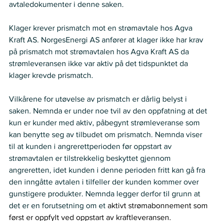
avtaledokumenter i denne saken.
Klager krever prismatch mot en strømavtale hos Agva 
Kraft AS. NorgesEnergi AS anfører at klager ikke har krav 
på prismatch mot strømavtalen hos Agva Kraft AS da 
strømleveransen ikke var aktiv på det tidspunktet da 
klager krevde prismatch. 
Vilkårene for utøvelse av prismatch er dårlig belyst i 
saken. Nemnda er under noe tvil av den oppfatning at det 
kun er kunder med aktiv, påbegynt strømleveranse som 
kan benytte seg av tilbudet om prismatch. Nemnda viser 
til at kunden i angrerettperioden før oppstart av 
strømavtalen er tilstrekkelig beskyttet gjennom 
angreretten, idet kunden i denne perioden fritt kan gå fra 
den inngåtte avtalen i tilfeller der kunden kommer over 
gunstigere produkter. Nemnda legger derfor til grunn at 
det er en forutsetning om et 
aktivt strømabonnement som 
først er oppfylt ved oppstart av kraftleveransen.