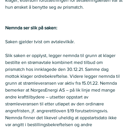
klager, ettersom forutsetningen for avtaleinngåelsen var at 
hun ønsket å benytte seg av prismatch.
Nemnda ser slik på saken:
Saken gjelder tvist om avtalevilkår.
Slik saken er opplyst, legger nemnda til grunn at klager 
bestilte en strømavtale kombinert med tilbud om 
prismatch hos innklagede den 30.12.21. Samme dag 
mottok klager ordrebekreftelse. Videre legger nemnda til 
grunn at strømleveransen var aktiv fra 15.01.22. Nemnda 
bemerker at NorgesEnergi AS – på lik linje med mange 
andre krafttilbydere – utsetter oppstart av 
strømleveransen til etter utløpet av den ordinære 
angrefristen, jf. angrerettloven § 19 forutsetningsvis. 
Nemnda finner det likevel uheldig at oppstartsdato ikke 
var angitt i bestillingsbekreftelsen og andre 