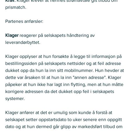
Krav: 
Klager krever at hennes strømavtale gis tilbud om 
prismatch.   
Partenes anførsler:  
Klager
 reagerer på selskapets håndtering av 
leverandørbyttet.   
Klager opplyser at hun forsøkte å legge til informasjon på 
bestillingssiden på selskapets nettsider og at feil adresse 
dukket opp da hun la inn sitt mobilnummer. Hun hevder at 
dette var årsaken til at hun la inn "annen adresse". Klager 
påpeker at hun ikke har lagt inn flytting, men at hun måtte 
korrigere adressen da det dukket opp feil i selskapets 
systemer.   
Klager anfører at det er umulig som kunde å forstå at 
selskapet setter oppstartsdato to uker senere enn oppgitt 
dato og at hun dermed går glipp av markedsført tilbud om 