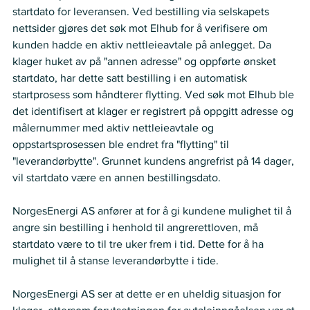
startdato for leveransen. Ved bestilling via selskapets 
nettsider gjøres det søk mot Elhub for å verifisere om 
kunden hadde en aktiv nettleieavtale på anlegget. Da 
klager huket av på "annen adresse" og oppførte ønsket 
startdato, har dette satt bestilling i en automatisk 
startprosess som håndterer flytting. Ved søk mot Elhub ble 
det identifisert at klager er registrert på oppgitt adresse og 
målernummer med aktiv nettleieavtale og 
oppstartsprosessen ble endret fra "flytting" til 
"leverandørbytte". Grunnet kundens angrefrist på 14 dager, 
vil startdato være en annen bestillingsdato.
NorgesEnergi AS anfører at for å gi kundene mulighet til å 
angre sin bestilling i henhold til angrerettloven, må 
startdato være to til tre uker frem i tid. Dette for å ha 
mulighet til å stanse leverandørbytte i tide.   
NorgesEnergi AS ser at dette er en uheldig situasjon for 