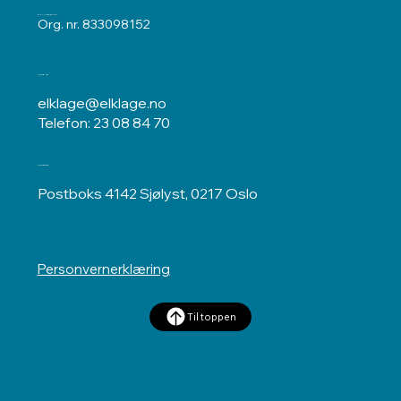
ELKLAGENEMNDA
Org. nr. 833098152
Kontakt oss
elklage@elklage.no
Telefon: 23 08 84 70
Postadresse
Postboks 4142 Sjølyst, 0217 Oslo
Personvernerklæring
Til toppen