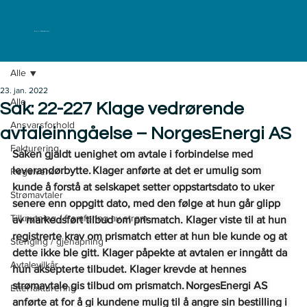
ELKLAGENEMNDA
Alle
23. jan. 2022
Alle
Sak: 22-227 Klage vedrørende
Ansvarsforhold
avtaleinngåelse – NorgesEnergi AS
Fakturering
Saken gjaldt uenighet om avtale i forbindelse med 
leverandørbytte. Klager anførte at det er umulig som 
Regelverk
kunde å forstå at selskapet setter oppstartsdato to uker 
Strømavtaler
senere enn oppgitt dato, med den følge at hun går glipp 
Tilknytning / fremføring av strøm
av markedsført tilbud om prismatch.  Klager viste til at hun 
registrerte krav om prismatch etter at hun ble kunde og at 
Stenging / gjenåpning
dette ikke ble gitt. Klager påpekte at avtalen er inngått da 
Avtalevilkår
hun aksepterte tilbudet. Klager krevde at hennes 
strømavtale gis tilbud om prismatch. NorgesEnergi AS 
Etterfakturering
anførte at for å gi kundene mulig til å angre sin bestilling i 