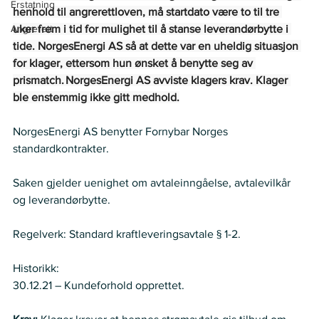
Erstatning
henhold til angrerettloven, må startdato være to til tre 
Angrerett
uker frem i tid for mulighet til å stanse leverandørbytte i 
tide. NorgesEnergi AS så at dette var en uheldig situasjon 
for klager, ettersom hun ønsket å benytte seg av 
prismatch. NorgesEnergi AS avviste klagers krav. Klager 
ble enstemmig ikke gitt medhold.
NorgesEnergi AS benytter Fornybar Norges 
standardkontrakter.   
Saken gjelder uenighet om avtaleinngåelse, avtalevilkår 
og leverandørbytte.   
Regelverk: Standard kraftleveringsavtale § 1-2.  
Historikk:
30.12.21 – Kundeforhold opprettet.  