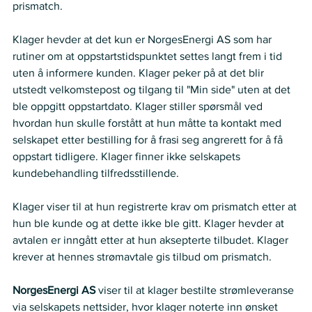
prismatch.   
Klager hevder at det kun er NorgesEnergi AS som har 
rutiner om at oppstartstidspunktet settes langt frem i tid 
uten å informere kunden. Klager peker på at det blir 
utstedt velkomstepost og tilgang til "Min side" uten at det 
ble oppgitt oppstartdato. Klager stiller spørsmål ved 
hvordan hun skulle forstått at hun måtte ta kontakt med 
selskapet etter bestilling for å frasi seg angrerett for å få 
oppstart tidligere. Klager finner ikke selskapets 
kundebehandling tilfredsstillende.   
Klager viser til at hun registrerte krav om prismatch etter at 
hun ble kunde og at dette ikke ble gitt. Klager hevder at 
avtalen er inngått etter at hun aksepterte tilbudet. Klager 
krever at hennes strømavtale gis tilbud om prismatch.
NorgesEnergi AS 
viser til at klager bestilte strømleveranse 
via selskapets nettsider, hvor klager noterte inn ønsket 