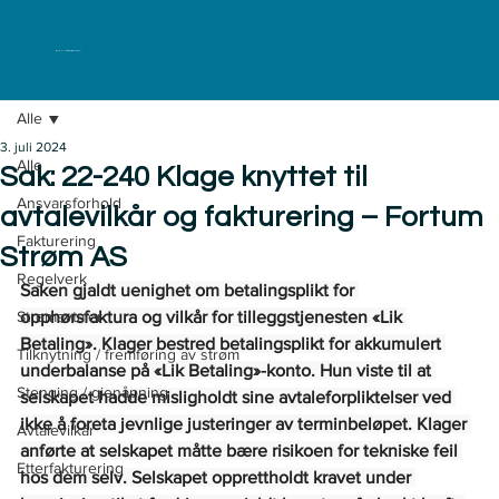
ELKLAGENEMNDA
Alle
3. juli 2024
Alle
Sak: 22-240 Klage knyttet til
Ansvarsforhold
avtalevilkår og fakturering – Fortum
Fakturering
Strøm AS
Regelverk
Saken gjaldt uenighet om betalingsplikt for 
Strømavtaler
opphørsfaktura og vilkår for tilleggstjenesten «Lik 
Betaling». Klager bestred betalingsplikt for akkumulert 
Tilknytning / fremføring av strøm
underbalanse på «Lik Betaling»-konto. Hun viste til at 
Stenging / gjenåpning
selskapet hadde misligholdt sine avtaleforpliktelser ved 
ikke å foreta jevnlige justeringer av terminbeløpet. Klager 
Avtalevilkår
anførte at selskapet måtte bære risikoen for tekniske feil 
Etterfakturering
hos dem selv. Selskapet opprettholdt kravet under 