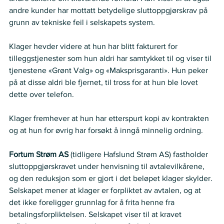
andre kunder har mottatt betydelige sluttoppgjørskrav på 
grunn av tekniske feil i selskapets system.  
Klager hevder videre at hun har blitt fakturert for 
tilleggstjenester som hun aldri har samtykket til og viser til 
tjenestene «Grønt Valg» og «Maksprisgaranti». Hun peker 
på at disse aldri ble fjernet, til tross for at hun ble lovet 
dette over telefon.  
Klager fremhever at hun har etterspurt kopi av kontrakten 
og at hun for øvrig har forsøkt å inngå minnelig ordning.  
Fortum Strøm AS 
(tidligere Hafslund Strøm AS)
fastholder 
sluttoppgjørskravet under henvisning til avtalevilkårene, 
og den reduksjon som er gjort i det beløpet klager skylder. 
Selskapet mener at klager er forpliktet av avtalen, og at 
det ikke foreligger grunnlag for å frita henne fra 
betalingsforpliktelsen. Selskapet viser til at kravet 