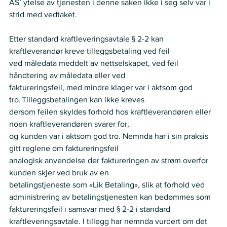
AS’ ytelse av tjenesten i denne saken ikke i seg selv var i 
strid med vedtaket. 
Etter standard kraftleveringsavtale § 2-2 kan 
kraftleverandør kreve tilleggsbetaling ved feil  
ved måledata meddelt av nettselskapet, ved feil 
håndtering av måledata eller ved  
faktureringsfeil, med mindre klager var i aktsom god 
tro. Tilleggsbetalingen kan ikke kreves  
dersom feilen skyldes forhold hos kraftleverandøren eller 
noen kraftleverandøren svarer for,  
og kunden var i aktsom god tro. Nemnda har i sin praksis 
gitt reglene om faktureringsfeil  
analogisk anvendelse der faktureringen av strøm overfor 
kunden skjer ved bruk av en  
betalingstjeneste som «Lik Betaling», slik at forhold ved 
administrering av betalingstjenesten kan bedømmes som 
faktureringsfeil i samsvar med § 2-2 i standard 
kraftleveringsavtale. I tillegg har nemnda vurdert om det 