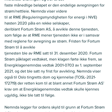
faste månedlige beløpet er den endelige avregningen for 
strøm/nettleie. Nemnda viser videre  
til at RME (Reguleringsmyndigheten for energi i NVE) 
høsten 2020 påla en rekke selskaper,  
deriblant Fortum Strøm AS, å avvikle denne tjenesten, 
som følge av at RME mener tjenesten ikke er i samsvar 
med reglene for avregning av strøm. Fristen for Fortum 
Strøm til å avvikle  
tjenesten ble av RME satt til 31. desember 2020. Fortum 
Strøm påklaget vedtaket, men klagen førte ikke frem, se 
Energiklagenemndas vedtak 2001-0703 av 1. september 
2021, og det ble satt ny frist for avvikling. Nemnda viser 
også til Oslo tingretts dom og kjennelse (TOSL-2021-
172719) der retten kom til at blant annet Fortum Strøm AS’ 
krav om at Energiklagenemndas vedtak skulle kjennes 
ugyldig, ikke ble tatt til følge.  
Nemnda legger for ordens skyld til grunn at Fortum Strøm 