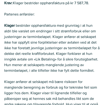
Krav:
 Klager bestrider opphørsfaktura på kr 7 587,78.  
Partenes anførsler:   
Klager 
bestrider opphørsfaktura med grunnlag i at hun 
aldri ble varslet om endringer i sitt strømforbruk eller om 
justeringer av terminbeløpet. Klager anfører at selskapet 
ikke har oppfylt sine forpliktelser etter avtalen ved at det 
ikke har foretatt jevnlige justeringer av terminbeløpet for å 
dekke det reelle kraftforbruket. Klager forklarer at hun 
inngikk avtale om «Lik Betaling» for å sikre forutsigbarhet. 
Hun mener at selskapets manglende justering av 
terminbeløpet, i alle tilfeller ikke har fylt dette formålet.  
Klager anfører at selskapet må bære risikoen for 
manglende beregning av forbruk og for tekniske feil som 
ligger hos dem. Klager viser til lignende tilfeller og 
påberoper seg at hennes sak må behandles likt som de 
andre sakene om tilsvarende forhold. Hun viser til at også 