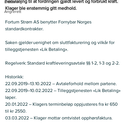
henvisning til at fordringen gjaldt levert og forbrukt kraft. 
Erstatning
Klager ble enstemmig gitt medhold.
Angrerett
Fortum Strøm AS benytter Fornybar Norges 
standardkontrakter.    
Saken gjelder uenighet om sluttfakturering og vilkår for 
tilleggstjenesten «Lik Betaling».  
Regelverk: Standard kraftleveringsavtale §§ 1-2, 1-3 og 2-2.  
Historikk:  
22.09.2019–13.10.2022 – Avtaleforhold mellom partene. 
22.09.2019–10.02.2022 – Tilleggstjenesten «Lik Betaling» 
løper. 
20.01.2022 – Klagers terminbeløp oppjusteres fra kr 650 
til kr 2550. 
03.03.2022 – Klager mottar omtvistet opphørsfaktura.  