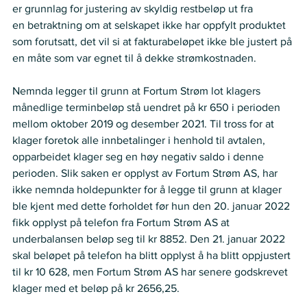
er grunnlag for justering av skyldig restbeløp ut fra 
en betraktning om at selskapet ikke har oppfylt produktet 
som forutsatt, det vil si at fakturabeløpet ikke ble justert på 
en måte som var egnet til å dekke strømkostnaden. 
Nemnda legger til grunn at Fortum Strøm lot klagers 
månedlige terminbeløp stå uendret på kr 650 i perioden 
mellom oktober 2019 og desember 2021. Til tross for at 
klager foretok alle innbetalinger i henhold til avtalen, 
opparbeidet klager seg en høy negativ saldo i denne 
perioden. Slik saken er opplyst av Fortum Strøm AS, har 
ikke nemnda holdepunkter for å legge til grunn at klager 
ble kjent med dette forholdet før hun den 20. januar 2022 
fikk opplyst på telefon fra Fortum Strøm AS at 
underbalansen beløp seg til kr 8852. Den 21. januar 2022 
skal beløpet på telefon ha blitt opplyst å ha blitt oppjustert 
til kr 10 628, men Fortum Strøm AS har senere godskrevet 
klager med et beløp på kr 2656,25.