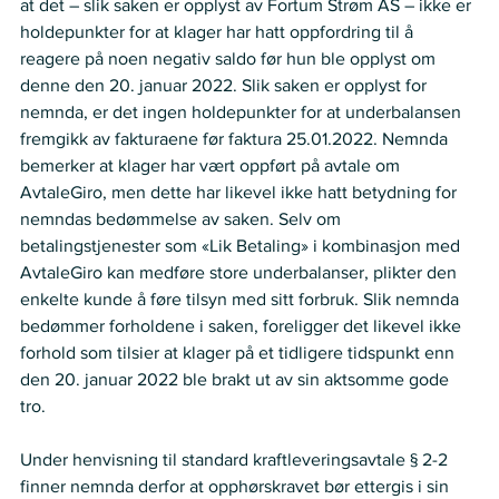
at det – slik saken er opplyst av Fortum Strøm AS – ikke er 
holdepunkter for at klager har hatt oppfordring til å 
reagere på noen negativ saldo før hun ble opplyst om 
denne den 20. januar 2022. Slik saken er opplyst for 
nemnda, er det ingen holdepunkter for at underbalansen 
fremgikk av fakturaene før faktura 25.01.2022. Nemnda 
bemerker at klager har vært oppført på avtale om 
AvtaleGiro, men dette har likevel ikke hatt betydning for 
nemndas bedømmelse av saken. Selv om 
betalingstjenester som «Lik Betaling» i kombinasjon med 
AvtaleGiro kan medføre store underbalanser, plikter den 
enkelte kunde å føre tilsyn med sitt forbruk. Slik nemnda 
bedømmer forholdene i saken, foreligger det likevel ikke 
forhold som tilsier at klager på et tidligere tidspunkt enn 
den 20. januar 2022 ble brakt ut av sin aktsomme gode 
tro. 
Under henvisning til standard kraftleveringsavtale § 2-2 
finner nemnda derfor at opphørskravet bør ettergis i sin 