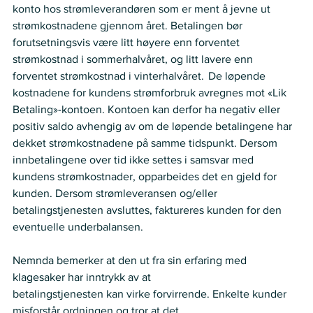
konto hos strømleverandøren som er ment å jevne ut 
strømkostnadene gjennom året. Betalingen bør 
forutsetningsvis være litt høyere enn forventet 
strømkostnad i sommerhalvåret, og litt lavere enn 
forventet strømkostnad i vinterhalvåret.  De løpende 
kostnadene for kundens strømforbruk avregnes mot «Lik 
Betaling»-kontoen. Kontoen kan derfor ha negativ eller 
positiv saldo avhengig av om de løpende betalingene har 
dekket strømkostnadene på samme tidspunkt. Dersom 
innbetalingene over tid ikke settes i samsvar med 
kundens strømkostnader, opparbeides det en gjeld for 
kunden. Dersom strømleveransen og/eller 
betalingstjenesten avsluttes, faktureres kunden for den 
eventuelle underbalansen.  
Nemnda bemerker at den ut fra sin erfaring med 
klagesaker har inntrykk av at  
betalingstjenesten kan virke forvirrende. Enkelte kunder 
misforstår ordningen og tror at det  