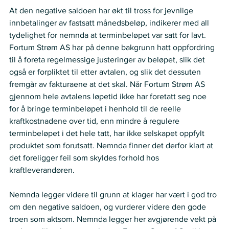
At den negative saldoen har økt til tross for jevnlige 
innbetalinger av fastsatt månedsbeløp, indikerer med all 
tydelighet for nemnda at terminbeløpet var satt for lavt. 
Fortum Strøm AS har på denne bakgrunn hatt oppfordring 
til å foreta regelmessige justeringer av beløpet, slik det 
også er forpliktet til etter avtalen, og slik det dessuten 
fremgår av fakturaene at det skal. Når Fortum Strøm AS 
gjennom hele avtalens løpetid ikke har foretatt seg noe 
for å bringe terminbeløpet i henhold til de reelle 
kraftkostnadene over tid, enn mindre å regulere 
terminbeløpet i det hele tatt, har ikke selskapet oppfylt 
produktet som forutsatt. Nemnda finner det derfor klart at 
det foreligger feil som skyldes forhold hos 
kraftleverandøren. 
Nemnda legger videre til grunn at klager har vært i god tro 
om den negative saldoen, og vurderer videre den gode 
troen som aktsom. Nemnda legger her avgjørende vekt på 