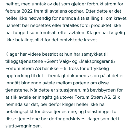
helhet, med unntak av det som gjelder forbrukt strøm for 
februar 2022 frem til avtalens opphør. Etter dette er det 
heller ikke nødvendig for nemnda å ta stilling til om kravet 
uansett bør nedsettes eller frafalles fordi produktet ikke 
har fungert som forutsatt etter avtalen. Klager har følgelig 
ikke betalingsplikt for det omtvistede kravet. 
Klager har videre bestridt at hun har samtykket til 
tilleggstjenestene «Grønt Valg» og «Maksprisgaranti». 
Fortum Strøm AS har ikke – til tross for uttrykkelig 
oppfordring til det – fremlagt dokumentasjon på at det er 
inngått bindende avtale mellom partene om disse 
tjenestene. Når dette er situasjonen, må bevisbyrden for 
at slik avtale er inngått gå utover Fortum Strøm AS. Slik 
nemnda ser det, bør derfor klager heller ikke ha 
betalingsplikt for disse tjenestene, og belastninger for 
disse tjenestene bør derfor godskrives klager som del i 
sluttavregningen. 