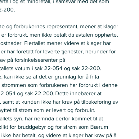
ertall og et mindretall, i samsvar med det som 
-200.   
e og forbrukernes representant, mener at klager 
som er forbrukt, men ikke betalt da avtalen opphørte, 
tnader. Flertallet mener videre at klager har 
er har foretatt for leverte tjenester, herunder for 
krav på forsinkelsesrenter på 
lertallets votum i sak 22-054 og sak 22-200.  
an ikke se at det er grunnlag for å frita 
en strømmen som forbrukeren har forbrukt i denne 
k 22-054 og sak 22-200. Dette innebærer at 
 samt at kunden ikke har krav på tilbakeføring av 
yttet til strøm som er levert og forbrukt.  
llets syn, har nemnda derfor kommet til at 
gsplikt for bruddgebyr og for strøm som Bærum 
ke har betalt, og videre at klager har krav på å 