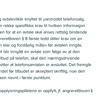
avtalevilkår knyttet til uanmodet telefonsalg.    
 rekke spesifikke krav til hvilken informasjon 
en for at en avtale skal anses rettslig bindende 
ettloven § 8 første ledd stiller krav om en 
klar og forståelig måte» før avtalen inngås.  
et blir inngått en avtale som følge av at den 
lbud på telefon, skal den næringsdrivende 
 etter at telefonsamtalen er avsluttet. Det fremgår 
et før tilbudet er akseptert skriftlig, noe den 
sen nevnt i første punktum. 
pplysningspliktene er oppfylt, jf. angrerettloven § 