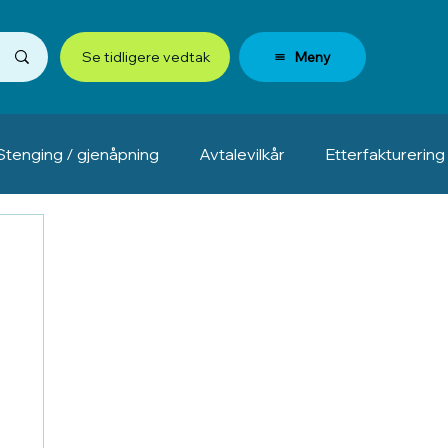
Meny
Se tidligere vedtak
Stenging / gjenåpning
Avtalevilkår
Etterfakturering