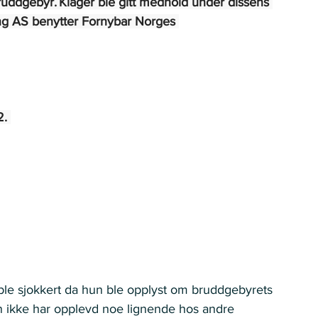
uddgebyr. Klager ble gitt medhold under dissens 
g AS benytter Fornybar Norges 
. 
 ble sjokkert da hun ble opplyst om bruddgebyrets 
n ikke har opplevd noe lignende hos andre 