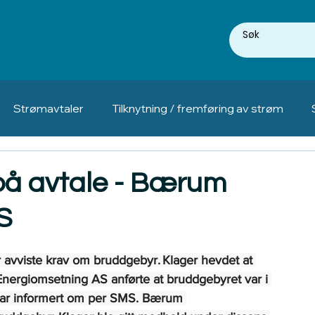
Strømavtaler
Tilknytning / fremføring av strøm
på avtale - Bærum
S
r avviste krav om bruddgebyr. Klager hevdet at 
nergiomsetning AS anførte at bruddgebyret var i 
t var informert om per SMS. Bærum 