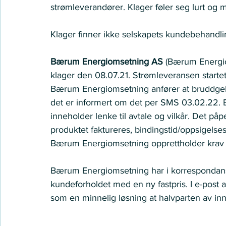
strømleverandører. Klager føler seg lurt og 
Klager finner ikke selskapets kundebehandling 
Bærum Energiomsetning AS
 (Bærum Energiom
klager den 08.07.21. Strømleveransen starte
Bærum Energiomsetning anfører at bruddgebyr
det er informert om det per SMS 03.02.22.
inneholder lenke til avtale og vilkår. Det påp
produktet faktureres, bindingstid/oppsigelse
Bærum Energiomsetning opprettholder krav 
Bærum Energiomsetning har i korrespondansen
kundeforholdet med en ny fastpris. I e-post a
som en minnelig løsning at halvparten av in