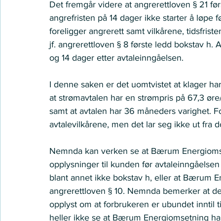
Det fremgår videre at angrerettloven § 21 før
angrefristen på 14 dager ikke starter å løpe f
foreligger angrerett samt vilkårene, tidsfri
jf. angrerettloven § 8 første ledd bokstav h.
og 14 dager etter avtaleinngåelsen. 
I denne saken er det uomtvistet at klager ha
at strømavtalen har en strømpris på 67,3 ø
samt at avtalen har 36 måneders varighet. For
avtalevilkårene, men det lar seg ikke ut fra 
Nemnda kan verken se at Bærum Energiomsetni
opplysninger til kunden før avtaleinngåelsen 
blant annet ikke bokstav h, eller at Bærum 
angrerettloven § 10. Nemnda bemerker at det i
opplyst om at forbrukeren er ubundet inntil ti
heller ikke se at Bærum Energiomsetning har 