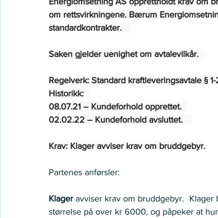
Energiomsetning AS opprettholdt krav om br
om rettsvirkningene. Bærum Energiomsetnin
standardkontrakter.     
Saken gjelder uenighet om avtalevilkår.   
Regelverk: Standard kraftleveringsavtale § 1-2
Historikk:   
08.07.21 – Kundeforhold opprettet.   
02.02.22 – Kundeforhold avsluttet.     
Krav: Klager avviser krav om bruddgebyr.
Partenes anførsler:  
Klager
 avviser krav om bruddgebyr.   Klager
størrelse på over kr 6000, og påpeker at hu