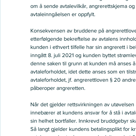
om å sende avtalevilkår, angrerettskjema og
avtaleinngåelsen er oppfylt. 
Konsekvensen av bruddene på angrerettlovens 
etterfølgende bekreftelse av avtalens innhold
kunden i ethvert tilfelle har sin angrerett i b
inngått 8. juli 2021 og kunden byttet strøm
denne saken til grunn at kunden må anses å 
avtaleforholdet, idet dette anses som en tilst
avtaleforholdet, jf. angrerettloven § 20 andr
påberoper angreretten.    
Når det gjelder rettsvirkningen av utøvelse
innebærer at kundens ansvar for å stå i avtal
sin helhet bortfaller. Innkrevd bruddgebyr ska
Så langt gjelder kundens betalingsplikt for kr