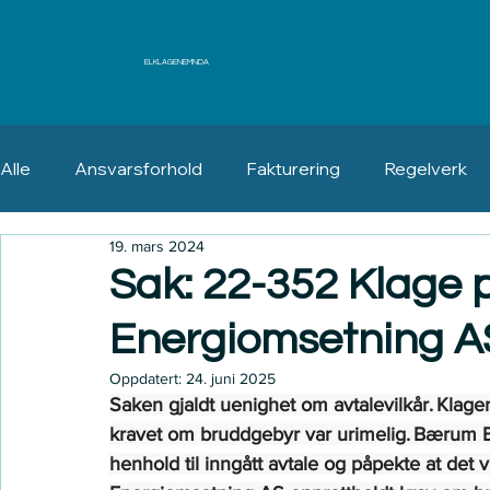
ELKLAGENEMNDA
Alle
Ansvarsforhold
Fakturering
Regelverk
19. mars 2024
Erstatning
Angrerett
Sak: 22-352 Klage 
Energiomsetning A
Oppdatert:
24. juni 2025
Saken gjaldt uenighet om avtalevilkår. Klage
kravet om bruddgebyr var urimelig. Bærum E
henhold til inngått avtale og påpekte at de