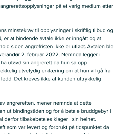
 angrerettsopplysninger på et varig medium etter 
minstekrav til opplysninger i skriftlig tilbud og 
, er at bindende avtale ikke er inngått og at 
ehold siden angrefristen ikke er utløpt. Avtalen ble 
leverandør 2. februar 2022. Nemnda legger i 
ha utøvd sin angrerett da hun sa opp 
rekkelig utvetydig erklæring om at hun vil gå fra 
e ledd. Det kreves ikke at kunden uttrykkelig 
n av angreretten, mener nemnda at dette 
en ut bindingstiden og for å betale bruddgebyr i 
l derfor tilbakebetales klager i sin helhet. 
aft som var levert og forbrukt på tidspunktet da 