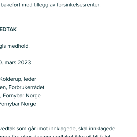
ilbakeført med tillegg av forsinkelsesrenter. 
EDTAK
gis medhold. 
0. mars 2023 
Kolderup, leder 
en, Forbrukerrådet 
, Fornybar Norge  
Fornybar Norge   
edtak som går imot innklagede, skal innklagede 
en fire uker dersom vedtaket ikke vil bli fulgt. 