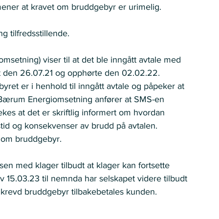
mener at kravet om bruddgebyr er urimelig.   
tilfredsstillende.   
setning) viser til at det ble inngått avtale med 
t den 26.07.21 og opphørte den 02.02.22.  
et er i henhold til inngått avtale og påpeker at 
 Bærum Energiomsetning anfører at SMS-en 
ekes at det er skriftlig informert om hvordan 
stid og konsekvenser av brudd på avtalen.
om bruddgebyr.   
 med klager tilbudt at klager kan fortsette 
v 15.03.23 til nemnda har selskapet videre tilbudt 
nkrevd bruddgebyr tilbakebetales kunden.  