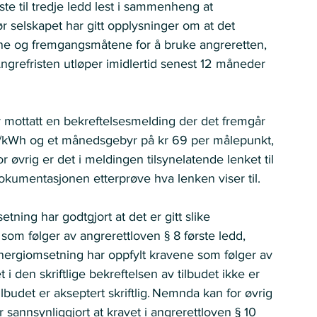
ste til tredje ledd lest i sammenheng at 
ør selskapet har gitt opplysninger om at det 
stene og fremgangsmåtene for å bruke angreretten, 
 Angrefristen utløper imidlertid senest 12 måneder 
r mottatt en bekreftelsesmelding der det fremgår 
re/kWh og et månedsgebyr på kr 69 per målepunkt, 
 øvrig er det i meldingen tilsynelatende lenket til 
dokumentasjonen etterprøve hva lenken viser til.   
ng har godtgjort at det er gitt slike 
som følger av angrerettloven § 8 første ledd, 
Energiomsetning har oppfylt kravene som følger av 
 den skriftlige bekreftelsen av tilbudet ikke er 
lbudet er akseptert skriftlig. Nemnda kan for øvrig 
sannsynliggjort at kravet i angrerettloven § 10 