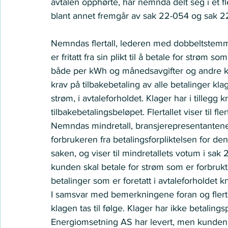
avtalen opphørte, har nemnda delt seg i et fl
blant annet fremgår av sak 22-054 og sak 22
Nemndas flertall, lederen med dobbeltstemm
er fritatt fra sin plikt til å betale for strøm 
både per kWh og månedsavgifter og andre kos
krav på tilbakebetaling av alle betalinger klag
strøm, i avtaleforholdet. Klager har i tillegg 
tilbakebetalingsbeløpet. Flertallet viser til f
Nemndas mindretall, bransjerepresentantene, k
forbrukeren fra betalingsforpliktelsen for d
saken, og viser til mindretallets votum i sa
kunden skal betale for strøm som er forbrukt,
betalinger som er foretatt i avtaleforholdet kn
I samsvar med bemerkningene foran og flerta
klagen tas til følge. Klager har ikke betalin
Energiomsetning AS har levert, men kunden ik