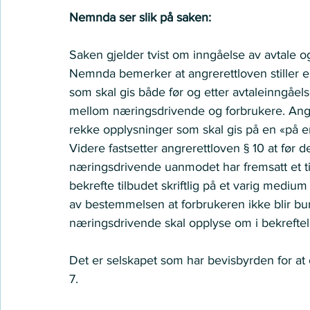
Nemnda ser slik på saken:
Saken gjelder tvist om inngåelse av avtale og 
Nemnda bemerker at angrerettloven stiller en
som skal gis både før og etter avtaleinngåels
mellom næringsdrivende og forbrukere. Angrer
rekke opplysninger som skal gis på en «på en 
Videre fastsetter angrerettloven § 10 at før d
næringsdrivende uanmodet har fremsatt et ti
bekrefte tilbudet skriftlig på et varig medium
av bestemmelsen at forbrukeren ikke blir bund
næringsdrivende skal opplyse om i bekreftel
Det er selskapet som har bevisbyrden for at o
7.  