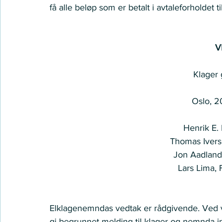
få alle beløp som er betalt i avtaleforholdet t
V
Klager 
Oslo, 2
Henrik E. 
Thomas Ivers
Jon Aadland
Lars Lima, 
Elklagenemndas vedtak er rådgivende. Ved v
gi begrunnet melding til klager og nemnda inn