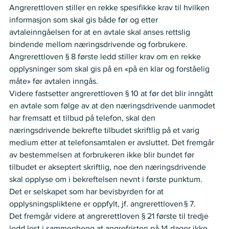
Angrerettloven stiller en rekke spesifikke krav til hvilken 
informasjon som skal gis både før og etter 
avtaleinngåelsen for at en avtale skal anses rettslig 
bindende mellom næringsdrivende og forbrukere. 
Angrerettloven § 8 første ledd stiller krav om en rekke 
opplysninger som skal gis på en «på en klar og forståelig 
måte» før avtalen inngås.
Videre fastsetter angrerettloven § 10 at før det blir inngått 
en avtale som følge av at den næringsdrivende uanmodet 
har fremsatt et tilbud på telefon, skal den 
næringsdrivende bekrefte tilbudet skriftlig på et varig 
medium etter at telefonsamtalen er avsluttet. Det fremgår 
av bestemmelsen at forbrukeren ikke blir bundet før 
tilbudet er akseptert skriftlig, noe den næringsdrivende 
skal opplyse om i bekreftelsen nevnt i første punktum.
Det er selskapet som har bevisbyrden for at 
opplysningspliktene er oppfylt, jf. angrerettloven § 7.
Det fremgår videre at angrerettloven § 21 første til tredje 
ledd lest i sammenheng at angrefristen på 14 dager ikke 