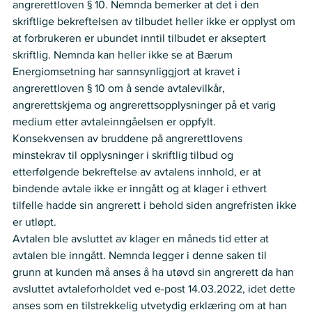
angrerettloven § 10. Nemnda bemerker at det i den 
skriftlige bekreftelsen av tilbudet heller ikke er opplyst om 
at forbrukeren er ubundet inntil tilbudet er akseptert 
skriftlig. Nemnda kan heller ikke se at Bærum 
Energiomsetning har sannsynliggjort at kravet i 
angrerettloven § 10 om å sende avtalevilkår, 
angrerettskjema og angrerettsopplysninger på et varig 
medium etter avtaleinngåelsen er oppfylt.
Konsekvensen av bruddene på angrerettlovens 
minstekrav til opplysninger i skriftlig tilbud og 
etterfølgende bekreftelse av avtalens innhold, er at 
bindende avtale ikke er inngått og at klager i ethvert 
tilfelle hadde sin angrerett i behold siden angrefristen ikke 
er utløpt.
Avtalen ble avsluttet av klager en måneds tid etter at 
avtalen ble inngått. Nemnda legger i denne saken til 
grunn at kunden må anses å ha utøvd sin angrerett da han 
avsluttet avtaleforholdet ved e-post 14.03.2022, idet dette 
anses som en tilstrekkelig utvetydig erklæring om at han 