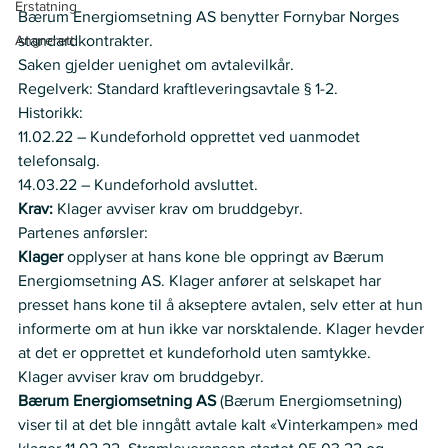
Erstatning
Bærum Energiomsetning AS benytter Fornybar Norges 
Angrerett
standardkontrakter.
Saken gjelder uenighet om avtalevilkår.  
Regelverk: Standard kraftleveringsavtale § 1-2.  
Historikk:
11.02.22 – Kundeforhold opprettet ved uanmodet 
telefonsalg.
14.03.22 – Kundeforhold avsluttet.
Krav: 
Klager avviser krav om bruddgebyr.
Partenes anførsler:
Klager
 opplyser at hans kone ble oppringt av Bærum 
Energiomsetning AS. Klager anfører at selskapet har 
presset hans kone til å akseptere avtalen, selv etter at hun 
informerte om at hun ikke var norsktalende. Klager hevder 
at det er opprettet et kundeforhold uten samtykke.
Klager avviser krav om bruddgebyr.
Bærum Energiomsetning AS
 (Bærum Energiomsetning) 
viser til at det ble inngått avtale kalt «Vinterkampen» med 