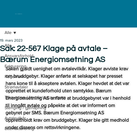
ELKLAGENEMNDA
Alle
19. mars 2023
Alle
Sak: 22-567 Klage på avtale –
Ansvarsforhold
Bærum Energiomsetning AS
Fakturering
Saken gjaldt uenighet om avtalevilkår. Klager avviste krav 
om bruddgebyr. Klager anførte at selskapet har presset 
Regelverk
hans kone til å akseptere avtalen. Klager hevdet at det var 
Strømavtaler
opprettet et kundeforhold uten samtykke. Bærum 
Tilknytning / fremføring av strøm
Energiomsetning AS anførte at bruddgebyret var i henhold 
til inngått avtale og påpekte at det var informert om 
Stenging / gjenåpning
gebyret per SMS. Bærum Energiomsetning AS 
Avtalevilkår
opprettholdt krav om bruddgebyr. Klager ble gitt medhold 
under dissens om rettsvirkningene.
Etterfakturering