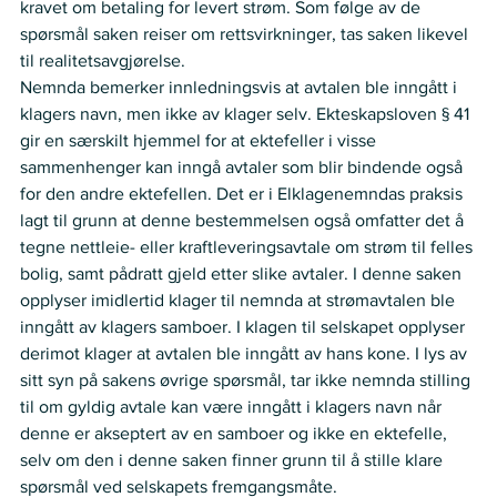
kravet om betaling for levert strøm. Som følge av de 
spørsmål saken reiser om rettsvirkninger, tas saken likevel 
til realitetsavgjørelse.     
Nemnda bemerker innledningsvis at avtalen ble inngått i 
klagers navn, men ikke av klager selv. Ekteskapsloven § 41 
gir en særskilt hjemmel for at ektefeller i visse 
sammenhenger kan inngå avtaler som blir bindende også 
for den andre ektefellen. Det er i Elklagenemndas praksis 
lagt til grunn at denne bestemmelsen også omfatter det å 
tegne nettleie- eller kraftleveringsavtale om strøm til felles 
bolig, samt pådratt gjeld etter slike avtaler. I denne saken 
opplyser imidlertid klager til nemnda at strømavtalen ble 
inngått av klagers samboer. I klagen til selskapet opplyser 
derimot klager at avtalen ble inngått av hans kone. I lys av 
sitt syn på sakens øvrige spørsmål, tar ikke nemnda stilling 
til om gyldig avtale kan være inngått i klagers navn når 
denne er akseptert av en samboer og ikke en ektefelle, 
selv om den i denne saken finner grunn til å stille klare 
spørsmål ved selskapets fremgangsmåte.