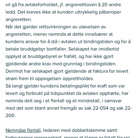
vil gå fra avtaleforholdet, jf. angrerettloven § 20 andre 
ledd. Det kreves ikke at kunden uttrykkelig påberoper 
angreretten.
Når det gjelder rettsvirkningen av utøvelsen av 
angreretten, mener nemnda at dette innebærer at 
kundens ansvar for å stå i avtalen ut bindingstiden og for å 
betale bruddgebyr bortfaller. Selskapet har imidlertid 
opplyst at bruddgebyret er frafalt, og har ikke gjort 
gjeldende andre krav med grunnlag i bindingstiden. 
Derimot har selskapet gjort gjeldende at faktura for levert 
strøm frem til oppsigelsen opprettholdes.
Så langt gjelder kundens betalingsplikt for kraft som var 
levert og forbrukt på tidspunktet da avtalen opphørte, har 
nemnda delt seg i et flertall og et mindretall, i samsvar 
med det som blant annet fremgår av sak 22-054 og sak 22-
200. 
Nemndas flertall
, lederen med dobbeltstemme samt 
forbrukernes representant, mener at klager er fritatt fra sin 