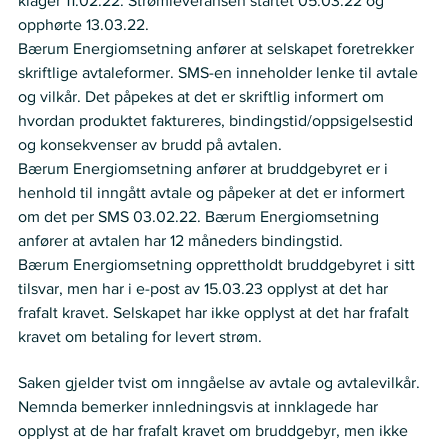
klager 11.02.22. Strømleveransen startet 05.03.22 og 
opphørte 13.03.22. 
Bærum Energiomsetning anfører at selskapet foretrekker 
skriftlige avtaleformer. SMS-en inneholder lenke til avtale 
og vilkår. Det påpekes at det er skriftlig informert om 
hvordan produktet faktureres, bindingstid/oppsigelsestid 
og konsekvenser av brudd på avtalen.  
Bærum Energiomsetning anfører at bruddgebyret er i 
henhold til inngått avtale og påpeker at det er informert 
om det per SMS 03.02.22. Bærum Energiomsetning 
anfører at avtalen har 12 måneders bindingstid.
Bærum Energiomsetning opprettholdt bruddgebyret i sitt 
tilsvar, men har i e-post av 15.03.23 opplyst at det har 
frafalt kravet. Selskapet har ikke opplyst at det har frafalt 
kravet om betaling for levert strøm.  
Nemnda ser slik på saken:
Saken gjelder tvist om inngåelse av avtale og avtalevilkår.
Nemnda bemerker innledningsvis at innklagede har 
opplyst at de har frafalt kravet om bruddgebyr, men ikke 