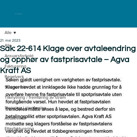
ELKLAGENEMNDA
Alle
21. mai 2023
Alle
Sak: 22-614 Klage over avtaleendring
Ansvarsforhold
og opphør av fastprisavtale – Agva
Fakturering
Kraft AS
Regelverk
Saken gjaldt uenighet om varigheten av fastprisavtale. 
Strømavtaler
Klager hevdet at innklagede ikke hadde grunnlag for å 
overføre henne fra fastprisavtale til spotprisavtale uten 
Tilknytning / fremføring av strøm
forutgående varsel. Hun hevdet at fastprisavtalen 
Stenging / gjenåpning
fremdeles måtte anses å løpe, og bestred derfor sin 
betalingsplikt etter spotprisavtalen. Agva Kraft AS 
Avtalevilkår
motsatte seg klagers forståelse av fastprisavtalens 
Etterfakturering
varighet og hevdet at tidsbegrensningen fremkom 