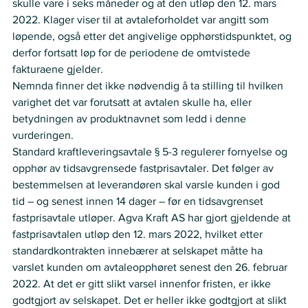
skulle vare i seks måneder og at den utløp den 12. mars 
2022. Klager viser til at avtaleforholdet var angitt som 
løpende, også etter det angivelige opphørstidspunktet, og 
derfor fortsatt løp for de periodene de omtvistede 
fakturaene gjelder.  
Nemnda finner det ikke nødvendig å ta stilling til hvilken 
varighet det var forutsatt at avtalen skulle ha, eller 
betydningen av produktnavnet som ledd i denne 
vurderingen.   
Standard kraftleveringsavtale § 5-3 regulerer fornyelse og 
opphør av tidsavgrensede fastprisavtaler. Det følger av 
bestemmelsen at leverandøren skal varsle kunden i god 
tid – og senest innen 14 dager – før en tidsavgrenset 
fastprisavtale utløper. Agva Kraft AS har gjort gjeldende at 
fastprisavtalen utløp den 12. mars 2022, hvilket etter 
standardkontrakten innebærer at selskapet måtte ha 
varslet kunden om avtaleopphøret senest den 26. februar 
2022. At det er gitt slikt varsel innenfor fristen, er ikke 
godtgjort av selskapet. Det er heller ikke godtgjort at slikt 