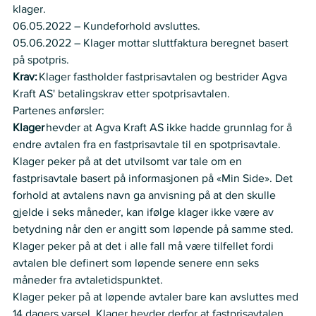
klager. 
06.05.2022 – Kundeforhold avsluttes. 
05.06.2022 – Klager mottar sluttfaktura beregnet basert 
på spotpris. 
Krav:
 Klager fastholder fastprisavtalen og bestrider Agva 
Kraft AS' betalingskrav etter spotprisavtalen.   
Partenes anførsler:    
Klager
 hevder at Agva Kraft AS ikke hadde grunnlag for å 
endre avtalen fra en fastprisavtale til en spotprisavtale.  
Klager peker på at det utvilsomt var tale om en 
fastprisavtale basert på informasjonen på «Min Side». Det 
forhold at avtalens navn ga anvisning på at den skulle 
gjelde i seks måneder, kan ifølge klager ikke være av 
betydning når den er angitt som løpende på samme sted. 
Klager peker på at det i alle fall må være tilfellet fordi 
avtalen ble definert som løpende senere enn seks 
måneder fra avtaletidspunktet.   
Klager peker på at løpende avtaler bare kan avsluttes med 
14 dagers varsel. Klager hevder derfor at fastprisavtalen 