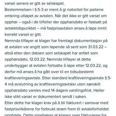
varsel senere er gitt av selskapet. 
Bestemmelsen i § 5-3 er ment å gi notoritet for partene 
omkring utløpet av avtalen. Når det ikke er gitt varsel om 
opphør – også i de tilfeller der opphørsdato er fastsatt på 
avtaletidspunktet – må fastprisavtalen anses å løpe inntil 
korrekt varsel er gitt.   
Nemnda tilføyer at klager har fremlagt dokumentasjon på 
at avtalen var angitt som løpende så sent som 31.03.22 – 
altså etter den datoen som selskapet har anført som 
opphørsdato, 12.03.22. Nemnda tilføyer at dette 
underbygger at avtalen fortsatte å løpe etter 12.03.22, og 
derfor må anses å ha gått over til en tidsubestemt 
kraftleveringsavtale. Etter standard kraftleveringsavtale § 5-
4 må avslutning av kraftleveringsavtaler uten særskilt 
opphørsdato varsles med 14 dagers varslingsfrist. Heller 
ikke slikt varsel er dokumentert sendt i saken.  
Etter dette har klager krav på å bli fakturert i samsvar med 
fastprisvilkårene for forbrukt strøm frem til avtaleforholdet 
opphørte. Dette innebærer at klagen over fakturaene for 