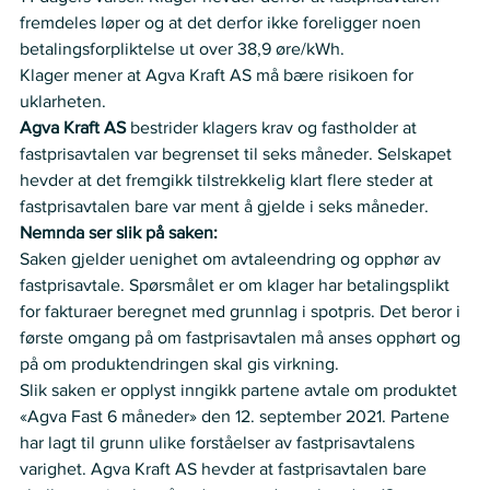
fremdeles løper og at det derfor ikke foreligger noen 
betalingsforpliktelse ut over 38,9 øre/kWh.   
Klager mener at Agva Kraft AS må bære risikoen for 
uklarheten.   
Agva Kraft AS 
bestrider klagers krav og fastholder at 
fastprisavtalen var begrenset til seks måneder. Selskapet 
hevder at det fremgikk tilstrekkelig klart flere steder at 
fastprisavtalen bare var ment å gjelde i seks måneder.   
Nemnda ser slik på saken:
Saken gjelder uenighet om avtaleendring og opphør av 
fastprisavtale. Spørsmålet er om klager har betalingsplikt 
for fakturaer beregnet med grunnlag i spotpris. Det beror i 
første omgang på om fastprisavtalen må anses opphørt og 
på om produktendringen skal gis virkning.  
Slik saken er opplyst inngikk partene avtale om produktet 
«Agva Fast 6 måneder» den 12. september 2021. Partene 
har lagt til grunn ulike forståelser av fastprisavtalens 
varighet. Agva Kraft AS hevder at fastprisavtalen bare 