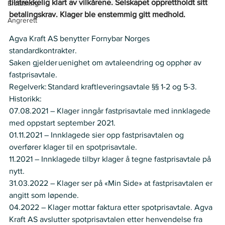
tilstrekkelig klart av vilkårene. Selskapet opprettholdt sitt 
Erstatning
betalingskrav. Klager ble enstemmig gitt medhold.
Angrerett
Agva Kraft AS benytter Fornybar Norges 
standardkontrakter.     
Saken gjelder uenighet om avtaleendring og opphør av 
fastprisavtale.   
Regelverk: Standard kraftleveringsavtale §§ 1-2 og 5-3.  
Historikk:    
07.08.2021 – Klager inngår fastprisavtale med innklagede 
med oppstart september 2021. 
01.11.2021 – Innklagede sier opp fastprisavtalen og 
overfører klager til en spotprisavtale.   
11.2021 – Innklagede tilbyr klager å tegne fastprisavtale på 
nytt.  
31.03.2022 – Klager ser på «Min Side» at fastprisavtalen er 
angitt som løpende.  
04.2022 – Klager mottar faktura etter spotprisavtale. Agva 
Kraft AS avslutter spotprisavtalen etter henvendelse fra 