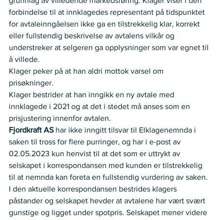
grunnlag av villedende markedsføring. Klager viser i den 
forbindelse til at innklagedes representant på tidspunktet 
for avtaleinngåelsen ikke ga en tilstrekkelig klar, korrekt 
eller fullstendig beskrivelse av avtalens vilkår og 
understreker at selgeren ga opplysninger som var egnet til 
å villede.  
Klager peker på at han aldri mottok varsel om 
prisøkninger.  
Klager bestrider at han inngikk en ny avtale med 
innklagede i 2021 og at det i stedet må anses som en 
prisjustering innenfor avtalen.   
Fjordkraft AS 
har ikke inngitt tilsvar til Elklagenemnda i 
saken til tross for flere purringer, og har i e-post av 
02.05.2023 kun henvist til at det som er uttrykt av 
selskapet i korrespondansen med kunden er tilstrekkelig 
til at nemnda kan foreta en fullstendig vurdering av saken.  
I den aktuelle korrespondansen bestrides klagers 
påstander og selskapet hevder at avtalene har vært svært 
gunstige og ligget under spotpris. Selskapet mener videre 