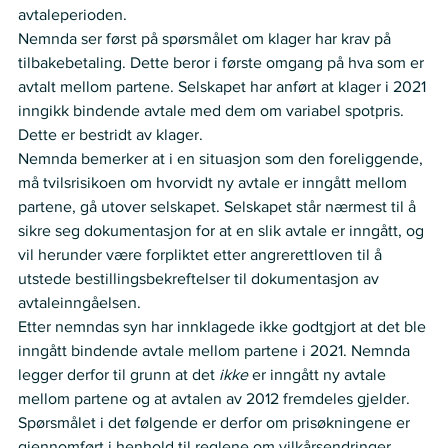
avtaleperioden. 
Nemnda ser først på spørsmålet om klager har krav på 
tilbakebetaling. Dette beror i første omgang på hva som er 
avtalt mellom partene. Selskapet har anført at klager i 2021 
inngikk bindende avtale med dem om variabel spotpris. 
Dette er bestridt av klager.  
Nemnda bemerker at i en situasjon som den foreliggende, 
må tvilsrisikoen om hvorvidt ny avtale er inngått mellom 
partene, gå utover selskapet. Selskapet står nærmest til å 
sikre seg dokumentasjon for at en slik avtale er inngått, og 
vil herunder være forpliktet etter angrerettloven til å 
utstede bestillingsbekreftelser til dokumentasjon av 
avtaleinngåelsen.  
Etter nemndas syn har innklagede ikke godtgjort at det ble 
inngått bindende avtale mellom partene i 2021. Nemnda 
legger derfor til grunn at det 
ikke
 er inngått ny avtale 
mellom partene og at avtalen av 2012 fremdeles gjelder. 
Spørsmålet i det følgende er derfor om prisøkningene er 
gjennomført i henhold til reglene om vilkårsendringer.