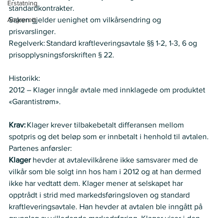
Erstatning
standardkontrakter.    
Angrerett
Saken gjelder uenighet om vilkårsendring og 
prisvarslinger.
Regelverk: Standard kraftleveringsavtale §§ 1-2, 1-3, 6 og 
prisopplysningsforskriften § 22. 
Historikk:   
2012 – Klager inngår avtale med innklagede om produktet 
«Garantistrøm».  
Krav:
 Klager krever tilbakebetalt differansen mellom 
spotpris og det beløp som er innbetalt i henhold til avtalen.
Partenes anførsler:   
Klager 
hevder at avtalevilkårene ikke samsvarer med de 
vilkår som ble solgt inn hos ham i 2012 og at han dermed 
ikke har vedtatt dem. Klager mener at selskapet har 
opptrådt i strid med markedsføringsloven og standard 
kraftleveringsavtale. Han hevder at avtalen ble inngått på 