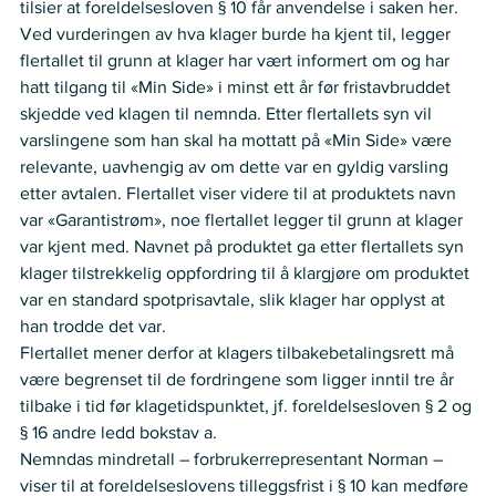
tilsier at foreldelsesloven § 10 får anvendelse i saken her. 
Ved vurderingen av hva klager burde ha kjent til, legger 
flertallet til grunn at klager har vært informert om og har 
hatt tilgang til «Min Side» i minst ett år før fristavbruddet 
skjedde ved klagen til nemnda. Etter flertallets syn vil 
varslingene som han skal ha mottatt på «Min Side» være 
relevante, uavhengig av om dette var en gyldig varsling 
etter avtalen. Flertallet viser videre til at produktets navn 
var «Garantistrøm», noe flertallet legger til grunn at klager 
var kjent med. Navnet på produktet ga etter flertallets syn 
klager tilstrekkelig oppfordring til å klargjøre om produktet 
var en standard spotprisavtale, slik klager har opplyst at 
han trodde det var.  
Flertallet mener derfor at klagers tilbakebetalingsrett må 
være begrenset til de fordringene som ligger inntil tre år 
tilbake i tid før klagetidspunktet, jf. foreldelsesloven § 2 og 
§ 16 andre ledd bokstav a. 
Nemndas mindretall – forbrukerrepresentant Norman – 
viser til at foreldelseslovens tilleggsfrist i § 10 kan medføre 