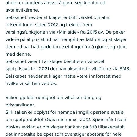
at det er kundens ansvar å gjøre seg kjent med 
avtalevilkårene.  
Selskapet hevder at klager er blitt varslet om alle 
prisendringer siden 2012 og trekker frem 
varslingsfunksjonen via «Min side» fra 2015 av. De peker 
videre på at pris alltid har fremgått av faktura og at klager 
dermed har hatt gode forutsetninger for å gjøre seg kjent 
med denne.  
Selskapet viser til at klager bestilte en variabel 
spotprisavtale i 2021 der han aksepterte vilkårene via SMS. 
Selskapet hevder at klager måtte være innforstått med 
hvilke vilkår han vedtok. 
Nemnda ser slik på saken:
Saken gjelder uenighet om vilkårsendring og 
prisvarslinger. 
Slik saken er opplyst for nemnda inngikk partene avtale 
om spotproduktet «Garantistrøm» i 2012. Spørsmålet som 
ønskes avklart er om klager har krav på å få tilbakebetalt 
det innbetalte beløpet som overstiger spotpris for hele 