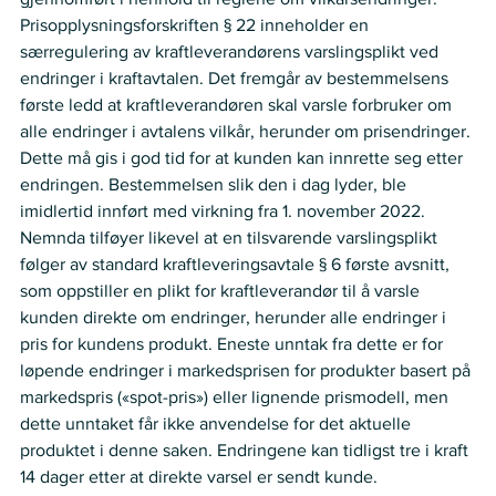
Prisopplysningsforskriften § 22 inneholder en 
særregulering av kraftleverandørens varslingsplikt ved 
endringer i kraftavtalen. Det fremgår av bestemmelsens 
første ledd at kraftleverandøren skal varsle forbruker om 
alle endringer i avtalens vilkår, herunder om prisendringer. 
Dette må gis i god tid for at kunden kan innrette seg etter 
endringen. Bestemmelsen slik den i dag lyder, ble 
imidlertid innført med virkning fra 1. november 2022. 
Nemnda tilføyer likevel at en tilsvarende varslingsplikt 
følger av standard kraftleveringsavtale § 6 første avsnitt, 
som oppstiller en plikt for kraftleverandør til å varsle 
kunden direkte om endringer, herunder alle endringer i 
pris for kundens produkt. Eneste unntak fra dette er for 
løpende endringer i markedsprisen for produkter basert på 
markedspris («spot-pris») eller lignende prismodell, men 
dette unntaket får ikke anvendelse for det aktuelle 
produktet i denne saken. Endringene kan tidligst tre i kraft 
14 dager etter at direkte varsel er sendt kunde. 