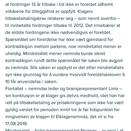
at fordringer 13 år tilbake i tid ikke er foreldet såfremt 
vilkårene for tilleggsfrist er oppfylt. Klagers 
tilbakebetalingskrav relaterer seg – som nevnt ovenfor – 
til innbetalte fordringer tilbake til 2012. Det innebærer at 
de eldste fordringene ikke nødvendigvis er foreldet. 
Spørsmålet om foreldelse har ikke vært gjenstand for 
kontradiksjon mellom partene, noe mindretallet mener er 
uheldig. Mindretallet mener nemnda burde sikret 
kontradiksjon rundt dette spørsmålet før saken ble avgjort 
av nemnda. Slik saken er opplyst er det etter mindretallets 
syn ikke grunnlag for å vurdere hvorvidt foreldelsesloven § 
10 får anvendelse i saken. 
Flertallet – nemndas leder og bransjerepresentant Lima – 
sin konklusjon er at klager gis delvis medhold, idet han har 
rett på tilbakebetaling av prisøkningene som ikke har vært 
gyldig varslet for perioden inntil tre år før tidspunktet for 
inngivelsen av klagen til Elklagenemnda, det vil si fra 
17.08.2019. 
Mindretallet – forbrukerrepresentant Norman – er enig i at 