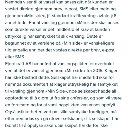
Nemnda viser til at varsel kan anses gitt når kunden er 
varslet direkte gjennom brev, e-post, SMS eller melding 
gjennom «Min side», jf. standard kraftleveringsavtale § 6 
annet ledd. For at varsling gjennom «Min side» skal anses 
som direkte varsel er det imidlertid et krav at kunden 
uttrykkelig har samtykket til slik varsling. Dette er 
begrunnet av at varslene på «Min side» er vanskeligere 
tilgjengelig enn der det varsles direkte per brev, e-post 
eller SMS. 
Fjordkraft AS har anført at varslingsplikten er overholdt 
ved at det er varslet gjennom «Min side» fra 2015. Klager 
har ikke bestridt dette. Selskapet har imidlertid ikke for 
nemnda dokumentert at klager uttrykkelig har samtykket 
til varsling gjennom «Min Side», noe selskapet hadde all 
oppfordring til å gjøre ut fra sine anførsler, og som vil være 
en forutsetning for at varslingsplikten kan anses oppfylt. 
Også usikkerheten ved om slikt samtykke foreligger, må 
etter nemndas syn gå utover selskapet, slik selskapet har 
bidratt til å opplyse saken. Selskapet har derfor ikke 