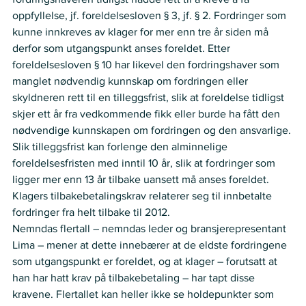
oppfyllelse, jf. foreldelsesloven § 3, jf. § 2. Fordringer som 
kunne innkreves av klager for mer enn tre år siden må 
derfor som utgangspunkt anses foreldet. Etter 
foreldelsesloven § 10 har likevel den fordringshaver som 
manglet nødvendig kunnskap om fordringen eller 
skyldneren rett til en tilleggsfrist, slik at foreldelse tidligst 
skjer ett år fra vedkommende fikk eller burde ha fått den 
nødvendige kunnskapen om fordringen og den ansvarlige. 
Slik tilleggsfrist kan forlenge den alminnelige 
foreldelsesfristen med inntil 10 år, slik at fordringer som 
ligger mer enn 13 år tilbake uansett må anses foreldet.  
Klagers tilbakebetalingskrav relaterer seg til innbetalte 
fordringer fra helt tilbake til 2012.  
Nemndas flertall – nemndas leder og bransjerepresentant 
Lima – mener at dette innebærer at de eldste fordringene 
som utgangspunkt er foreldet, og at klager – forutsatt at 
han har hatt krav på tilbakebetaling – har tapt disse 
kravene. Flertallet kan heller ikke se holdepunkter som 