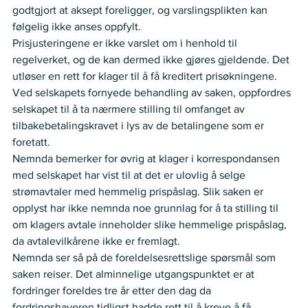
godtgjort at aksept foreligger, og varslingsplikten kan 
følgelig ikke anses oppfylt.
Prisjusteringene er ikke varslet om i henhold til 
regelverket, og de kan dermed ikke gjøres gjeldende. Det 
utløser en rett for klager til å få kreditert prisøkningene. 
Ved selskapets fornyede behandling av saken, oppfordres 
selskapet til å ta nærmere stilling til omfanget av 
tilbakebetalingskravet i lys av de betalingene som er 
foretatt. 
Nemnda bemerker for øvrig at klager i korrespondansen 
med selskapet har vist til at det er ulovlig å selge 
strømavtaler med hemmelig prispåslag. Slik saken er 
opplyst har ikke nemnda noe grunnlag for å ta stilling til 
om klagers avtale inneholder slike hemmelige prispåslag, 
da avtalevilkårene ikke er fremlagt.
Nemnda ser så på de foreldelsesrettslige spørsmål som 
saken reiser. Det alminnelige utgangspunktet er at 
fordringer foreldes tre år etter den dag da 
fordringshaveren tidligst hadde rett til å kreve å få 