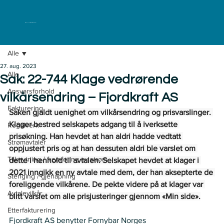
ELKLAGENEMNDA
Alle
27. aug. 2023
Alle
Sak: 22-744 Klage vedrørende
Ansvarsforhold
vilkårsendring – Fjordkraft AS
Fakturering
Saken gjaldt uenighet om vilkårsendring og prisvarslinger. 
Klager bestred selskapets adgang til å iverksette 
Regelverk
prisøkning. Han hevdet at han aldri hadde vedtatt 
Strømavtaler
oppjustert pris og at han dessuten aldri ble varslet om 
Tilknytning / fremføring av strøm
dette i henhold til avtalen. Selskapet hevdet at klager i 
2021 inngikk en ny avtale med dem, der han aksepterte de 
Stenging / gjenåpning
foreliggende vilkårene. De pekte videre på at klager var 
Avtalevilkår
blitt varslet om alle prisjusteringer gjennom «Min side».
Etterfakturering
Fjordkraft AS benytter Fornybar Norges 