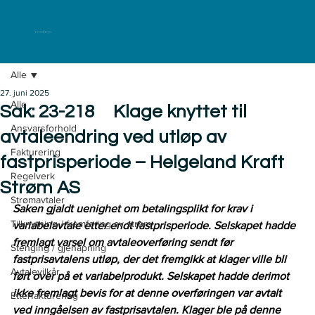
ELKLAGENEMNDA
Alle
27. juni 2025
Alle
Sak: 23-218 Klage knyttet til
Ansvarsforhold
avtaleendring ved utløp av
Fakturering
fastprisperiode – Helgeland Kraft
Regelverk
Strøm AS
Strømavtaler
Saken gjaldt uenighet om betalingsplikt for krav i 
Tilknytning / fremføring av strøm
variabelavtale etter endt fastprisperiode. Selskapet hadde 
fremlagt varsel om avtaleoverføring sendt før 
Stenging / gjenåpning
fastprisavtalens utløp, der det fremgikk at klager ville bli 
Avtalevilkår
ført over på et variabelprodukt. Selskapet hadde derimot 
ikke fremlagt bevis for at denne overføringen var avtalt 
Etterfakturering
ved inngåelsen av fastprisavtalen. Klager ble på denne 