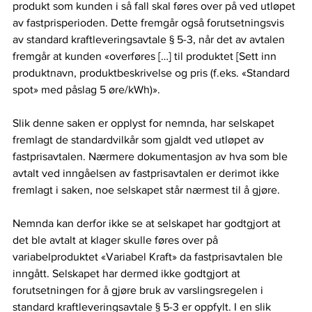
produkt som kunden i så fall skal føres over på ved utløpet 
av fastprisperioden. Dette fremgår også forutsetningsvis 
av standard kraftleveringsavtale § 5-3, når det av avtalen 
fremgår at kunden «overføres […] til produktet [Sett inn 
produktnavn, produktbeskrivelse og pris (f.eks. «Standard 
spot» med påslag 5 øre/kWh)».  
Slik denne saken er opplyst for nemnda, har selskapet 
fremlagt de standardvilkår som gjaldt ved utløpet av 
fastprisavtalen. Nærmere dokumentasjon av hva som ble 
avtalt ved inngåelsen av fastprisavtalen er derimot ikke 
fremlagt i saken, noe selskapet står nærmest til å gjøre.  
Nemnda kan derfor ikke se at selskapet har godtgjort at 
det ble avtalt at klager skulle føres over på 
variabelproduktet «Variabel Kraft» da fastprisavtalen ble 
inngått. Selskapet har dermed ikke godtgjort at 
forutsetningen for å gjøre bruk av varslingsregelen i 
standard kraftleveringsavtale § 5-3 er oppfylt. I en slik 