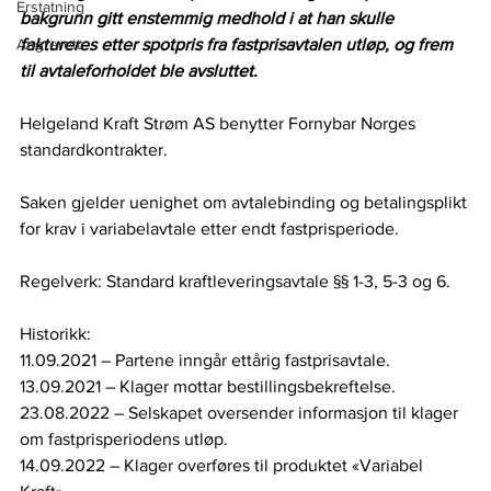
Erstatning
bakgrunn gitt enstemmig medhold i at han skulle 
Angrerett
faktureres etter spotpris fra fastprisavtalen utløp, og frem 
til avtaleforholdet ble avsluttet.
Helgeland Kraft Strøm AS benytter Fornybar Norges 
standardkontrakter.   
Saken gjelder uenighet om avtalebinding og betalingsplikt 
for krav i variabelavtale etter endt fastprisperiode.   
Regelverk: Standard kraftleveringsavtale §§ 1-3, 5-3 og 6.   
Historikk:  
11.09.2021 – Partene inngår ettårig fastprisavtale.   
13.09.2021 – Klager mottar bestillingsbekreftelse.   
23.08.2022 – Selskapet oversender informasjon til klager 
om fastprisperiodens utløp.  
14.09.2022 – Klager overføres til produktet «Variabel 