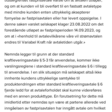
tidsavgrenset fastprisavtale varsle om at avtalen utløper, 
og om at kunden vil bli overført til en fastsatt avtaletype 
med mindre kunden enten uttrykkelig aksepterer 
fornyelse av fastprisavtalen eller har levert oppsigelse. I 
denne saken varslet selskapet klager 23.08.2022 om det 
forestående utløpet av fastprisperioden 14.09.2023, og 
om at i «henhold til avtalevilkårene våre vil strømavtalen 
endres til Variabel Kraft når avtaletiden utgår.»  
Nemnda legger til grunn at der standard 
kraftleveringsavtale § 5-3 får anvendelse, kommer ikke 
varslingsreglene i standard kraftleveringsavtale § 6 i tillegg 
til anvendelse. I en slik situasjon må selskapet altså ikke 
innhente kundens uttrykkelige samtykke til 
produktendringen etter standard kraftleveringsavtale § 6 
fjerde ledd for at avtaleforholdet skal kunne videreføres 
med en annen produkttype. En forutsetning for dette må 
imidlertid etter nemndas syn være at partene allerede ved 
inngåelsen av fastprisavtalen har inngått avtale om hvilket 