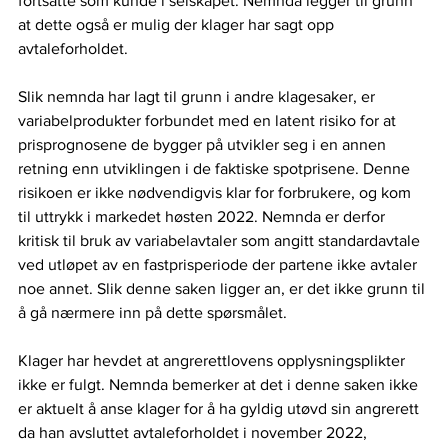
fortsatte som kunde i selskapet. Nemnda legger til grunn 
at dette også er mulig der klager har sagt opp 
avtaleforholdet.  
Slik nemnda har lagt til grunn i andre klagesaker, er 
variabelprodukter forbundet med en latent risiko for at 
prisprognosene de bygger på utvikler seg i en annen 
retning enn utviklingen i de faktiske spotprisene. Denne 
risikoen er ikke nødvendigvis klar for forbrukere, og kom 
til uttrykk i markedet høsten 2022. Nemnda er derfor 
kritisk til bruk av variabelavtaler som angitt standardavtale 
ved utløpet av en fastprisperiode der partene ikke avtaler 
noe annet. Slik denne saken ligger an, er det ikke grunn til 
å gå nærmere inn på dette spørsmålet.  
Klager har hevdet at angrerettlovens opplysningsplikter 
ikke er fulgt. Nemnda bemerker at det i denne saken ikke 
er aktuelt å anse klager for å ha gyldig utøvd sin angrerett 
da han avsluttet avtaleforholdet i november 2022, 