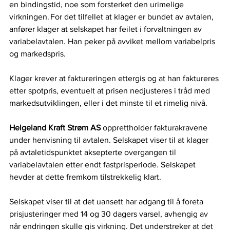
en bindingstid, noe som forsterket den urimelige 
virkningen. For det tilfellet at klager er bundet av avtalen, 
anfører klager at selskapet har feilet i forvaltningen av 
variabelavtalen. Han peker på avviket mellom variabelpris 
og markedspris.   
Klager krever at faktureringen ettergis og at han faktureres 
etter spotpris, eventuelt at prisen nedjusteres i tråd med 
markedsutviklingen, eller i det minste til et rimelig nivå.  
Helgeland Kraft Strøm AS 
opprettholder fakturakravene 
under henvisning til avtalen. Selskapet viser til at klager 
på avtaletidspunktet aksepterte overgangen til 
variabelavtalen etter endt fastprisperiode. Selskapet 
hevder at dette fremkom tilstrekkelig klart.   
Selskapet viser til at det uansett har adgang til å foreta 
prisjusteringer med 14 og 30 dagers varsel, avhengig av 
når endringen skulle gis virkning. Det understreker at det 