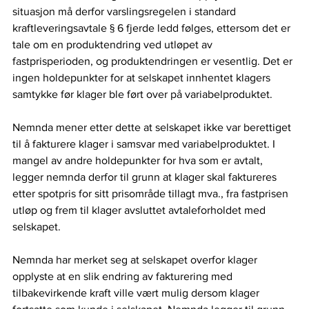
situasjon må derfor varslingsregelen i standard 
kraftleveringsavtale § 6 fjerde ledd følges, ettersom det er 
tale om en produktendring ved utløpet av 
fastprisperioden, og produktendringen er vesentlig. Det er 
ingen holdepunkter for at selskapet innhentet klagers 
samtykke før klager ble ført over på variabelproduktet.  
Nemnda mener etter dette at selskapet ikke var berettiget 
til å fakturere klager i samsvar med variabelproduktet. I 
mangel av andre holdepunkter for hva som er avtalt, 
legger nemnda derfor til grunn at klager skal faktureres 
etter spotpris for sitt prisområde tillagt mva., fra fastprisen 
utløp og frem til klager avsluttet avtaleforholdet med 
selskapet.   
Nemnda har merket seg at selskapet overfor klager 
opplyste at en slik endring av fakturering med 
tilbakevirkende kraft ville vært mulig dersom klager 