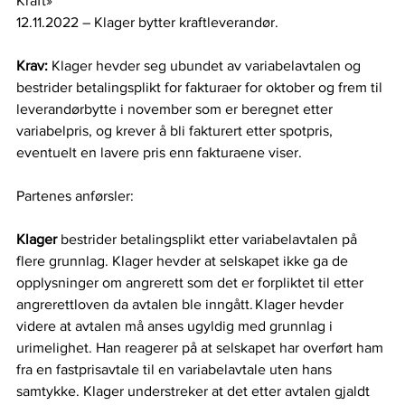
Kraft»   
12.11.2022 – Klager bytter kraftleverandør.  
Krav: 
Klager hevder seg ubundet av variabelavtalen og 
bestrider betalingsplikt for fakturaer for oktober og frem til 
leverandørbytte i november som er beregnet etter 
variabelpris, og krever å bli fakturert etter spotpris, 
eventuelt en lavere pris enn fakturaene viser.   
Partenes anførsler:   
Klager 
bestrider betalingsplikt etter variabelavtalen på 
flere grunnlag. Klager hevder at selskapet ikke ga de 
opplysninger om angrerett som det er forpliktet til etter 
angrerettloven da avtalen ble inngått. Klager hevder 
videre at avtalen må anses ugyldig med grunnlag i 
urimelighet. Han reagerer på at selskapet har overført ham 
fra en fastprisavtale til en variabelavtale uten hans 
samtykke. Klager understreker at det etter avtalen gjaldt 