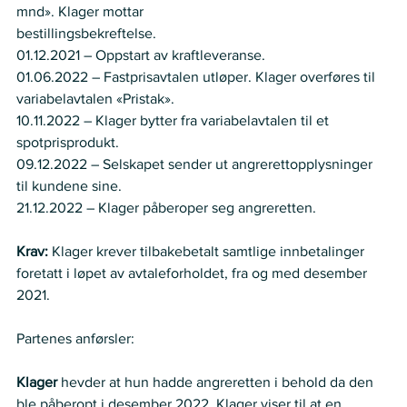
mnd». Klager mottar  
bestillingsbekreftelse. 
01.12.2021 – Oppstart av kraftleveranse. 
01.06.2022 – Fastprisavtalen utløper. Klager overføres til 
variabelavtalen «Pristak». 
10.11.2022 – Klager bytter fra variabelavtalen til et 
spotprisprodukt. 
09.12.2022 – Selskapet sender ut angrerettopplysninger 
til kundene sine. 
21.12.2022 – Klager påberoper seg angreretten. 
Krav:
 Klager krever tilbakebetalt samtlige innbetalinger 
foretatt i løpet av avtaleforholdet, fra og med desember 
2021. 
Partenes anførsler: 
Klager 
hevder at hun hadde angreretten i behold da den 
ble påberopt i desember 2022. Klager viser til at en 