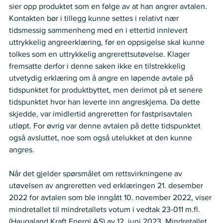
sier opp produktet som en følge av at han angrer avtalen. 
Kontakten bør i tillegg kunne settes i relativt nær 
tidsmessig sammenheng med en i ettertid innlevert 
uttrykkelig angreerklæring, før en oppsigelse skal kunne 
tolkes som en uttrykkelig angrerettsutøvelse. Klager 
fremsatte derfor i denne saken ikke en tilstrekkelig 
utvetydig erklæring om å angre en løpende avtale på 
tidspunktet for produktbyttet, men derimot på et senere 
tidspunktet hvor han leverte inn angreskjema. Da dette 
skjedde, var imidlertid angreretten for fastprisavtalen 
utløpt. For øvrig var denne avtalen på dette tidspunktet 
også avsluttet, noe som også utelukket at den kunne 
angres. 
Når det gjelder spørsmålet om rettsvirkningene av 
utøvelsen av angreretten ved erklæringen 21. desember 
2022 for avtalen som ble inngått 10. november 2022, viser 
mindretallet til mindretallets votum i vedtak 23-011 m.fl. 
(Haugaland Kraft Energi AS) av 12. juni 2023. Mindretallet 