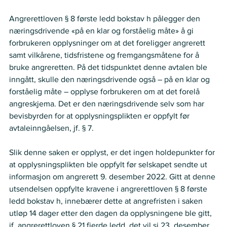
Angrerettloven § 8 første ledd bokstav h pålegger den 
næringsdrivende «på en klar og forståelig måte» å gi 
forbrukeren opplysninger om at det foreligger angrerett 
samt vilkårene, tidsfristene og fremgangsmåtene for å 
bruke angreretten. På det tidspunktet denne avtalen ble 
inngått, skulle den næringsdrivende også – på en klar og 
forståelig måte – opplyse forbrukeren om at det forelå 
angreskjema. Det er den næringsdrivende selv som har 
bevisbyrden for at opplysningsplikten er oppfylt før 
avtaleinngåelsen, jf. § 7.  
Slik denne saken er opplyst, er det ingen holdepunkter for 
at opplysningsplikten ble oppfylt før selskapet sendte ut 
informasjon om angrerett 9. desember 2022. Gitt at denne 
utsendelsen oppfylte kravene i angrerettloven § 8 første 
ledd bokstav h, innebærer dette at angrefristen i saken 
utløp 14 dager etter den dagen da opplysningene ble gitt, 
jf. angrerettloven § 21 fjerde ledd, det vil si 23. desember 