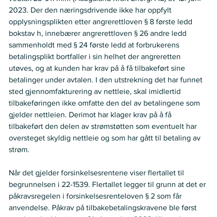
2023. Der den næringsdrivende ikke har oppfylt 
opplysningsplikten etter angrerettloven § 8 første ledd 
bokstav h, innebærer angrerettloven § 26 andre ledd 
sammenholdt med § 24 første ledd at forbrukerens 
betalingsplikt bortfaller i sin helhet der angreretten 
utøves, og at kunden har krav på å få tilbakeført sine 
betalinger under avtalen. I den utstrekning det har funnet 
sted gjennomfakturering av nettleie, skal imidlertid 
tilbakeføringen ikke omfatte den del av betalingene som 
gjelder nettleien. Derimot har klager krav på å få 
tilbakeført den delen av strømstøtten som eventuelt har 
oversteget skyldig nettleie og som har gått til betaling av 
strøm. 
Når det gjelder forsinkelsesrentene viser flertallet til 
begrunnelsen i 22-1539. Flertallet legger til grunn at det er 
påkravsregelen i forsinkelsesrenteloven § 2 som får 
anvendelse. Påkrav på tilbakebetalingskravene ble først 