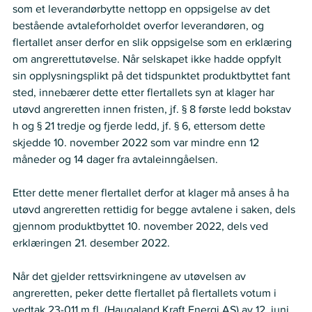
som et leverandørbytte nettopp en oppsigelse av det 
bestående avtaleforholdet overfor leverandøren, og 
flertallet anser derfor en slik oppsigelse som en erklæring 
om angrerettutøvelse. Når selskapet ikke hadde oppfylt 
sin opplysningsplikt på det tidspunktet produktbyttet fant 
sted, innebærer dette etter flertallets syn at klager har 
utøvd angreretten innen fristen, jf. § 8 første ledd bokstav 
h og § 21 tredje og fjerde ledd, jf. § 6, ettersom dette 
skjedde 10. november 2022 som var mindre enn 12 
måneder og 14 dager fra avtaleinngåelsen. 
Etter dette mener flertallet derfor at klager må anses å ha 
utøvd angreretten rettidig for begge avtalene i saken, dels 
gjennom produktbyttet 10. november 2022, dels ved 
erklæringen 21. desember 2022. 
Når det gjelder rettsvirkningene av utøvelsen av 
angreretten, peker dette flertallet på flertallets votum i 
vedtak 23-011 m.fl. (Haugaland Kraft Energi AS) av 12. juni 