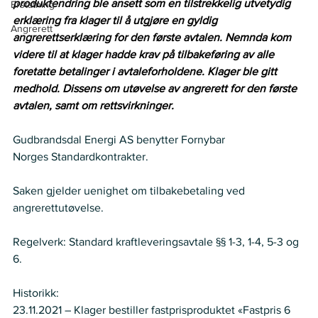
produktendring ble ansett som en tilstrekkelig utvetydig 
Erstatning
erklæring fra klager til å utgjøre en gyldig 
Angrerett
angrerettserklæring for den første avtalen. Nemnda kom 
videre til at klager hadde krav på tilbakeføring av alle 
foretatte betalinger i avtaleforholdene. Klager ble gitt 
medhold. Dissens om utøvelse av angrerett for den første 
avtalen, samt om rettsvirkninger.
Gudbrandsdal Energi AS benytter Fornybar 
Norges Standardkontrakter. 
Saken gjelder uenighet om tilbakebetaling ved 
angrerettutøvelse. 
Regelverk: Standard kraftleveringsavtale §§ 1-3, 1-4, 5-3 og 
6. 
Historikk: 
23.11.2021 – Klager bestiller fastprisproduktet «Fastpris 6 