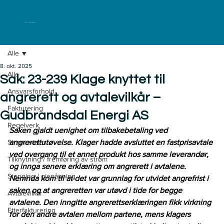
ELKLAGENEMNDA
Alle
8. okt. 2025
Alle
Sak: 23-239 Klage knyttet til
Ansvarsforhold
angrerett og avtalevilkår –
Fakturering
Gudbrandsdal Energi AS
Regelverk
Saken gjaldt uenighet om tilbakebetaling ved 
Strømavtaler
angrerettutøvelse. Klager hadde avsluttet en fastprisavtale 
ved overgang til et annet produkt hos samme leverandør, 
Tilknytning / fremføring av strøm
og innga senere erklæring om angrerett i avtalene. 
Stenging / gjenåpning
Nemnda kom til at det var grunnlag for utvidet angrefrist i 
saken og at angreretten var utøvd i tide for begge 
Avtalevilkår
avtalene. Den inngitte angrerettserklæringen fikk virkning 
Etterfakturering
for den andre avtalen mellom partene, mens klagers 