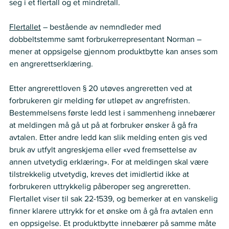
seg i et flertall og et mindretall. 
Flertallet
 – bestående av nemndleder med 
dobbeltstemme samt forbrukerrepresentant Norman – 
mener at oppsigelse gjennom produktbytte kan anses som 
en angrerettserklæring. 
Etter angrerettloven § 20 utøves angreretten ved at 
forbrukeren gir melding før utløpet av angrefristen. 
Bestemmelsens første ledd lest i sammenheng innebærer 
at meldingen må gå ut på at forbruker ønsker å gå fra 
avtalen. Etter andre ledd kan slik melding enten gis ved 
bruk av utfylt angreskjema eller «ved fremsettelse av 
annen utvetydig erklæring». For at meldingen skal være 
tilstrekkelig utvetydig, kreves det imidlertid ikke at 
forbrukeren uttrykkelig påberoper seg angreretten. 
Flertallet viser til sak 22-1539, og bemerker at en vanskelig 
finner klarere uttrykk for et ønske om å gå fra avtalen enn 
en oppsigelse. Et produktbytte innebærer på samme måte 