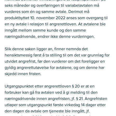
seks måneder og overføringen til variabelavtalen må 
vurderes som én og samme avtale. Derimot må 
produktbyttet 10. november 2022 anses som overgang til 
en ny avtale i relasjon til angrerettloven. At avtalene ble 
inngått mellom samme kunde og den samme 
næringsdrivende, endrer ikke denne vurderingen.  
Slik denne saken ligger an, finner nemnda det 
hensiktsmessig først å ta stilling til om det var grunnlag for 
utvidet angrefrist, før den vurderer om det foreligger en 
gyldig angrerettutøvelse for avtalene, og om denne har 
skjedd innen fristen.   
Utgangspunktet etter angrerettloven § 20 er at en 
forbruker kan gå fra avtalen ved å gi melding til den 
næringsdrivende innen angrefristen, jf. § 21. Angrefristen 
utløper som utgangspunkt første virkedag 14 dager etter 
den dagen da avtale om tjeneste ble inngått, jf. 