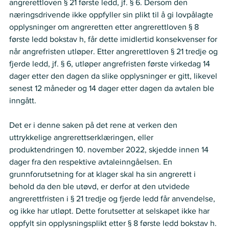
angrerettloven § 21 første ledd, jf. § 6. Dersom den 
næringsdrivende ikke oppfyller sin plikt til å gi lovpålagte 
opplysninger om angreretten etter angrerettloven § 8 
første ledd bokstav h, får dette imidlertid konsekvenser for 
når angrefristen utløper. Etter angrerettloven § 21 tredje og 
fjerde ledd, jf. § 6, utløper angrefristen første virkedag 14 
dager etter den dagen da slike opplysninger er gitt, likevel 
senest 12 måneder og 14 dager etter dagen da avtalen ble 
inngått. 
Det er i denne saken på det rene at verken den 
uttrykkelige angrerettserklæringen, eller 
produktendringen 10. november 2022, skjedde innen 14 
dager fra den respektive avtaleinngåelsen. En 
grunnforutsetning for at klager skal ha sin angrerett i 
behold da den ble utøvd, er derfor at den utvidede 
angrerettfristen i § 21 tredje og fjerde ledd får anvendelse, 
og ikke har utløpt. Dette forutsetter at selskapet ikke har 
oppfylt sin opplysningsplikt etter § 8 første ledd bokstav h. 