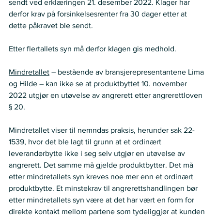
sendt ved erklæringen 21. desember 2022. Klager har 
derfor krav på forsinkelsesrenter fra 30 dager etter at 
dette påkravet ble sendt. 
Etter flertallets syn må derfor klagen gis medhold. 
Mindretallet
 – bestående av bransjerepresentantene Lima 
og Hilde – kan ikke se at produktbyttet 10. november 
2022 utgjør en utøvelse av angrerett etter angrerettloven 
§ 20.  
Mindretallet viser til nemndas praksis, herunder sak 22-
1539, hvor det ble lagt til grunn at et ordinært 
leverandørbytte ikke i seg selv utgjør en utøvelse av 
angrerett. Det samme må gjelde produktbytter. Det må 
etter mindretallets syn kreves noe mer enn et ordinært 
produktbytte. Et minstekrav til angrerettshandlingen bør 
etter mindretallets syn være at det har vært en form for 
direkte kontakt mellom partene som tydeliggjør at kunden 