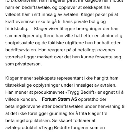
forbrukeravtale. Han reagerer på at innklagede har tilbudt 
ham en bedriftsavtale, og opplever at selskapet har 
villedet ham i sitt innsalg av avtalen. Klager peker på at 
kraftleveransen skulle gå til hans private bolig og 
fritidsbolig.    
Klager viser til egne beregninger der han 
sammenligner utgiftene han ville hatt etter en alminnelig 
spotprisavtale og de faktiske utgiftene han har hatt etter 
bedriftsavtalen. Han reagerer på at betalingskravenes 
størrelse ligger markert over det han kunne forvente seg 
som privatperson.   
Klager mener selskapets representant ikke har gitt ham 
tilstrekkelige opplysninger under innsalget av avtalen. 
Han mener at produktnavnet «Trygg Bedrift» er egnet til å 
villede kunden.   
Fortum Strøm AS 
opprettholder 
betalingskravene etter bedriftsavtalen under henvisning til 
at det ikke foreligger grunnlag for å frita klager fra 
betalingsforpliktelsen. Selskapet forklarer at 
avtaleproduktet «Trygg Bedrift» fungerer som en 