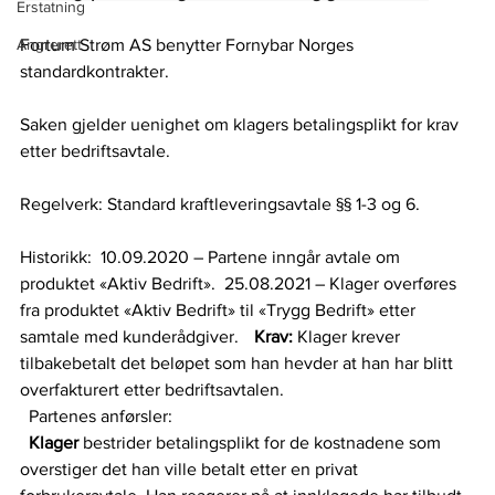
Erstatning
Angrerett
Fortum Strøm AS benytter Fornybar Norges 
standardkontrakter.  
Saken gjelder uenighet om klagers betalingsplikt for krav 
etter bedriftsavtale.    
Regelverk: Standard kraftleveringsavtale §§ 1-3 og 6.    
Historikk:   10.09.2020 – Partene inngår avtale om 
produktet «Aktiv Bedrift».   25.08.2021 – Klager overføres 
fra produktet «Aktiv Bedrift» til «Trygg Bedrift» etter 
samtale med kunderådgiver.  
Krav: 
Klager krever 
tilbakebetalt det beløpet som han hevder at han har blitt 
overfakturert etter bedriftsavtalen.   
Partenes anførsler:   
Klager 
bestrider betalingsplikt for de kostnadene som 
overstiger det han ville betalt etter en privat 