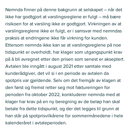
Nemnda finner på denne bakgrunn at selskapet – når det 
ikke har godtgjort at varslingsreglene er fulgt – må bære 
risikoen for at varsling ikke er godtgjort. Virkningen av at 
varslingsreglene ikke er fulgt, er i samsvar med nemndas 
praksis at endringene ikke får virkning for kunden. 
Ettersom nemnda ikke kan se at varslingsreglene på noe 
tidspunkt er overholdt, har klager som utgangspunkt krav 
på å bli avregnet etter den prisen som senest er akseptert. 
Avtalen ble inngått i august 2021 etter samtale med 
kunderådgiver, det vil si i en periode av avtalen da 
spotpris var gjeldende. Selv om det fremgår av klagen at 
den først og fremst retter seg mot faktureringen for 
perioden fra oktober 2022, konkluderer nemnda med at 
klager har krav på en ny beregning av de beløp han skal 
betale fra dette tidspunkt, og der det legges til grunn at 
han står på spotprisvilkårene for sommermånedene i hele 
kalenderåret i avtaleperioden.  