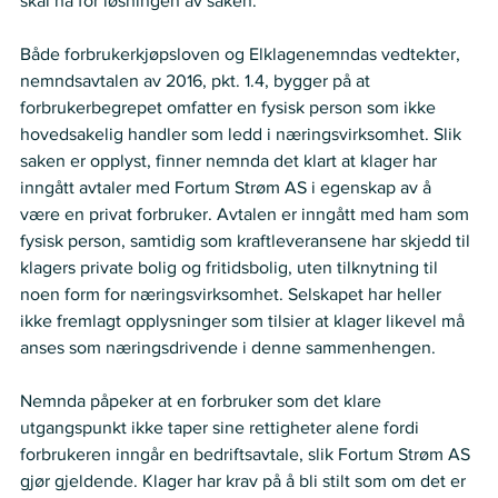
skal ha for løsningen av saken.  
Både forbrukerkjøpsloven og Elklagenemndas vedtekter, 
nemndsavtalen av 2016, pkt. 1.4, bygger på at 
forbrukerbegrepet omfatter en fysisk person som ikke 
hovedsakelig handler som ledd i næringsvirksomhet. Slik 
saken er opplyst, finner nemnda det klart at klager har 
inngått avtaler med Fortum Strøm AS i egenskap av å 
være en privat forbruker. Avtalen er inngått med ham som 
fysisk person, samtidig som kraftleveransene har skjedd til 
klagers private bolig og fritidsbolig, uten tilknytning til 
noen form for næringsvirksomhet. Selskapet har heller 
ikke fremlagt opplysninger som tilsier at klager likevel må 
anses som næringsdrivende i denne sammenhengen.   
Nemnda påpeker at en forbruker som det klare 
utgangspunkt ikke taper sine rettigheter alene fordi 
forbrukeren inngår en bedriftsavtale, slik Fortum Strøm AS 
gjør gjeldende. Klager har krav på å bli stilt som om det er 