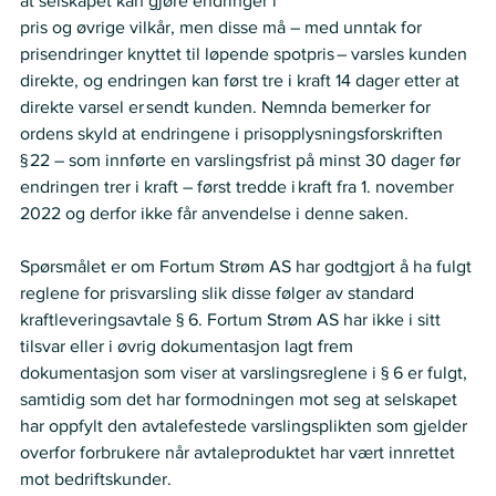
at selskapet kan gjøre endringer i   
pris og øvrige vilkår, men disse må – med unntak for 
prisendringer knyttet til løpende spotpris – varsles kunden 
direkte, og endringen kan først tre i kraft 14 dager etter at 
direkte varsel er sendt kunden. Nemnda bemerker for 
ordens skyld at endringene i prisopplysningsforskriften 
§ 22 – som innførte en varslingsfrist på minst 30 dager før 
endringen trer i kraft – først tredde i kraft fra 1. november 
2022 og derfor ikke får anvendelse i denne saken.  
Spørsmålet er om Fortum Strøm AS har godtgjort å ha fulgt 
reglene for prisvarsling slik disse følger av standard 
kraftleveringsavtale § 6. Fortum Strøm AS har ikke i sitt 
tilsvar eller i øvrig dokumentasjon lagt frem 
dokumentasjon som viser at varslingsreglene i § 6 er fulgt, 
samtidig som det har formodningen mot seg at selskapet 
har oppfylt den avtalefestede varslingsplikten som gjelder 
overfor forbrukere når avtaleproduktet har vært innrettet 
mot bedriftskunder.   