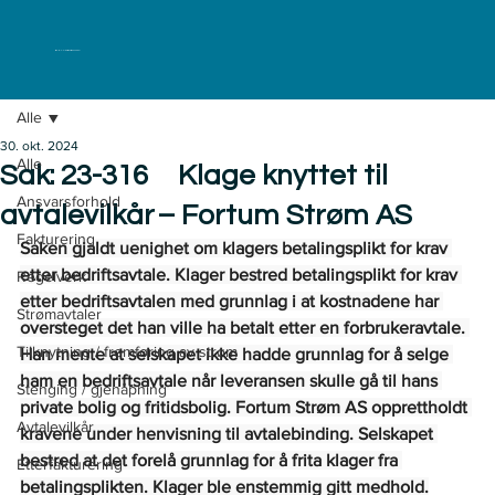
ELKLAGENEMNDA
Alle
30. okt. 2024
Alle
Sak: 23-316 Klage knyttet til
Ansvarsforhold
avtalevilkår – Fortum Strøm AS
Fakturering
Saken gjaldt uenighet om klagers betalingsplikt for krav 
etter bedriftsavtale. Klager bestred betalingsplikt for krav 
Regelverk
etter bedriftsavtalen med grunnlag i at kostnadene har 
Strømavtaler
oversteget det han ville ha betalt etter en forbrukeravtale. 
Tilknytning / fremføring av strøm
Han mente at selskapet ikke hadde grunnlag for å selge 
ham en bedriftsavtale når leveransen skulle gå til hans 
Stenging / gjenåpning
private bolig og fritidsbolig. Fortum Strøm AS opprettholdt 
Avtalevilkår
kravene under henvisning til avtalebinding. Selskapet 
bestred at det forelå grunnlag for å frita klager fra 
Etterfakturering
betalingsplikten. Klager ble enstemmig gitt medhold.