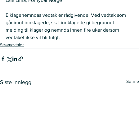
Lars Lima, Fornybar Norge 
Elklagenemndas vedtak er rådgivende. Ved vedtak som 
går imot innklagede, skal innklagede gi begrunnet 
melding til klager og nemnda innen fire uker dersom 
vedtaket ikke vil bli fulgt.  
Strømavtaler
Se alle
Siste innlegg