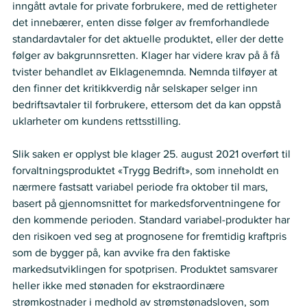
inngått avtale for private forbrukere, med de rettigheter 
det innebærer, enten disse følger av fremforhandlede 
standardavtaler for det aktuelle produktet, eller der dette 
følger av bakgrunnsretten. Klager har videre krav på å få 
tvister behandlet av Elklagenemnda. Nemnda tilføyer at 
den finner det kritikkverdig når selskaper selger inn 
bedriftsavtaler til forbrukere, ettersom det da kan oppstå 
uklarheter om kundens rettsstilling.  
Slik saken er opplyst ble klager 25. august 2021 overført til 
forvaltningsproduktet «Trygg Bedrift», som inneholdt en 
nærmere fastsatt variabel periode fra oktober til mars, 
basert på gjennomsnittet for markedsforventningene for 
den kommende perioden. Standard variabel-produkter har 
den risikoen ved seg at prognosene for fremtidig kraftpris 
som de bygger på, kan avvike fra den faktiske 
markedsutviklingen for spotprisen. Produktet samsvarer 
heller ikke med stønaden for ekstraordinære 
strømkostnader i medhold av strømstønadsloven, som 