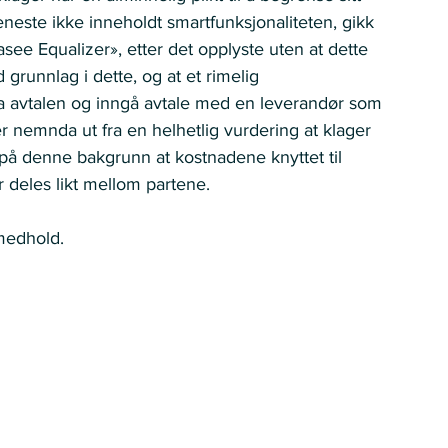
jeneste ikke inneholdt smartfunksjonaliteten, gikk 
asee Equalizer», etter det opplyste uten at dette 
grunnlag i dette, og at et rimelig 
ra avtalen og inngå avtale med en leverandør som 
r nemnda ut fra en helhetlig vurdering at klager 
 denne bakgrunn at kostnadene knyttet til 
r deles likt mellom partene. 
medhold. 