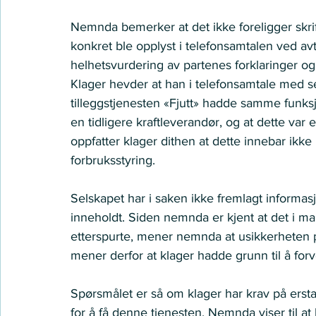
Nemnda bemerker at det ikke foreligger skr
konkret ble opplyst i telefonsamtalen ved av
helhetsvurdering av partenes forklaringer og
Klager hevder at han i telefonsamtale med sel
tilleggstjenesten «Fjutt» hadde samme funksj
en tidligere kraftleverandør, og at dette var
oppfatter klager dithen at dette innebar ikke
forbruksstyring. 
Selskapet har i saken ikke fremlagt informas
inneholdt. Siden nemnda er kjent at det i mar
etterspurte, mener nemnda at usikkerheten 
mener derfor at klager hadde grunn til å fo
Spørsmålet er så om klager har krav på ersta
for å få denne tjenesten. Nemnda viser til at k