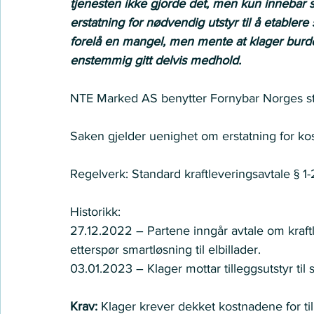
tjenesten ikke gjorde det, men kun innebar s
erstatning for nødvendig utstyr til å etablere
forelå en mangel, men mente at klager burde
enstemmig gitt delvis medhold.
NTE Marked AS benytter Fornybar Norges st
Saken gjelder uenighet om erstatning for kostn
Regelverk: Standard kraftleveringsavtale § 1-
Historikk: 
27.12.2022 – Partene inngår avtale om kraftle
etterspør smartløsning til elbillader. 
03.01.2023 – Klager mottar tilleggsutstyr til s
Krav: 
Klager krever dekket kostnadene for til