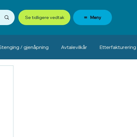
Meny
Se tidligere vedtak
Stenging / gjenåpning
Avtalevilkår
Etterfakturering