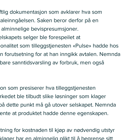
iftlig dokumentasjon som avklarer hva som 
taleinngåelsen. Saken beror derfor på en 
 alminnelige bevispresumsjoner.  
skapets selger ble forespeilet at 
onalitet som tilleggstjenesten «Pulse» hadde hos 
 en forutsetning for at han inngikk avtalen. Nemnda 
 bare sanntidsvarsling av forbruk, men også 
jon som presiserer hva tilleggstjenesten 
kedet ble tilbudt slike løsninger som klager 
på dette punkt må gå utover selskapet. Nemnda 
rvente at produktet hadde denne egenskapen. 
tning for kostnaden til kjøp av nødvendig utstyr 
lager har en alminnelig plikt til å begrense sitt 