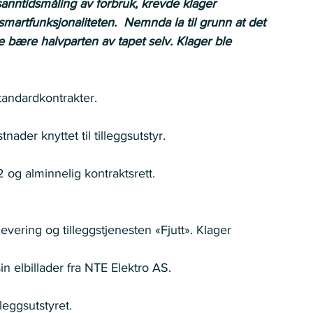
anntidsmåling av forbruk, krevde klager 
 smartfunksjonaliteten.  Nemnda la til grunn at det 
 bære halvparten av tapet selv. Klager ble 
andardkontrakter. 
ader knyttet til tilleggsutstyr. 
2 og alminnelig kontraktsrett. 
vering og tilleggstjenesten «Fjutt». Klager 
in elbillader fra NTE Elektro AS. 
leggsutstyret. 