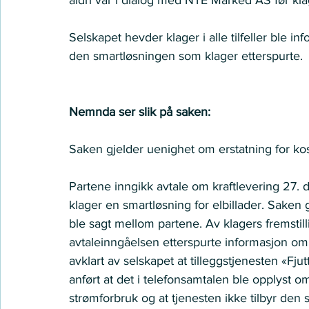
Selskapet hevder klager i alle tilfeller ble in
den smartløsningen som klager etterspurte. 
Nemnda ser slik på saken:
Saken gjelder uenighet om erstatning for kostna
Partene inngikk avtale om kraftlevering 27.
klager en smartløsning for elbillader. Sak
ble sagt mellom partene. Av klagers fremstill
avtaleinngåelsen etterspurte informasjon om e
avklart av selskapet at tilleggstjenesten «Fju
anført at det i telefonsamtalen ble opplyst om
strømforbruk og at tjenesten ikke tilbyr den 