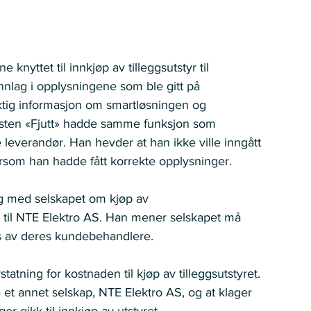
 knyttet til innkjøp av tilleggsutstyr til 
nnlag i opplysningene som ble gitt på 
iktig informasjon om smartløsningen og 
jenesten «Fjutt» hadde samme funksjon som 
e leverandør. Han hevder at han ikke ville inngått 
som han hadde fått korrekte opplysninger. 
log med selskapet om kjøp av 
st til NTE Elektro AS. Han mener selskapet må 
s av deres kundebehandlere. 
tatning for kostnaden til kjøp av tilleggsutstyret. 
ra et annet selskap, NTE Elektro AS, og at klager 
r gikk til innkjøp av utstyret. 