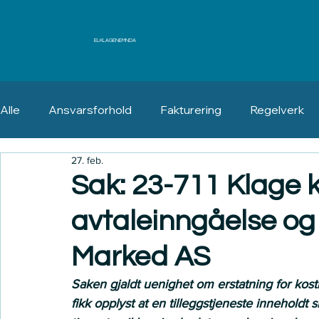
ELKLAGENEMNDA
Alle
Ansvarsforhold
Fakturering
Regelverk
27. feb.
Erstatning
Angrerett
Sak: 23-711 Klage kn
avtaleinngåelse og 
Marked AS
Saken gjaldt uenighet om erstatning for kostn
fikk opplyst at en tilleggstjeneste inneholdt s