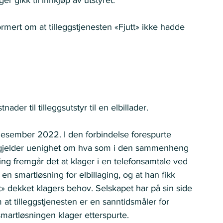
formert om at tilleggstjenesten «Fjutt» ikke hadde 
der til tilleggsutstyr til en elbillader. 
 desember 2022. I den forbindelse forespurte 
en gjelder uenighet om hva som i den sammenheng 
ing fremgår det at klager i en telefonsamtale ved 
n smartløsning for elbillaging, og at han fikk 
tt» dekket klagers behov. Selskapet har på sin side 
 at tilleggstjenesten er en sanntidsmåler for 
smartløsningen klager etterspurte.  