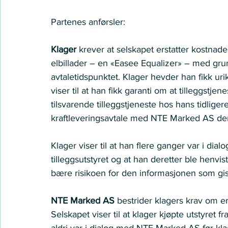
Partenes anførsler: 
Klager 
krever at selskapet erstatter kostnadene
elbillader – en «Easee Equalizer» – med gru
avtaletidspunktet. Klager hevder han fikk ur
viser til at han fikk garanti om at tilleggst
tilsvarende tilleggstjeneste hos hans tidliger
kraftleveringsavtale med NTE Marked AS der
Klager viser til at han flere ganger var i dia
tilleggsutstyret og at han deretter ble henvi
bære risikoen for den informasjonen som gi
NTE Marked AS 
bestrider
klagers krav om ers
Selskapet viser til at klager kjøpte utstyret f
aldri var i dialog med NTE Marked AS før klage