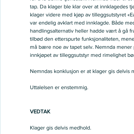
tap. Da klager ble klar over at innklagedes t
klager videre med kjøp av tilleggsutstyret «E
var endelig avklart med innklagde. Både med 
handlingsalternativ heller hadde vært å gå f
tilbød den etterspurte funksjonaliteten, mene
må bære noe av tapet selv. Nemnda mener på
innkjøpet av tilleggsutstyr med rimelighet bø
Nemndas konklusjon er at klager gis delvis 
Uttalelsen er enstemmig. 
VEDTAK
Klager gis delvis medhold. 