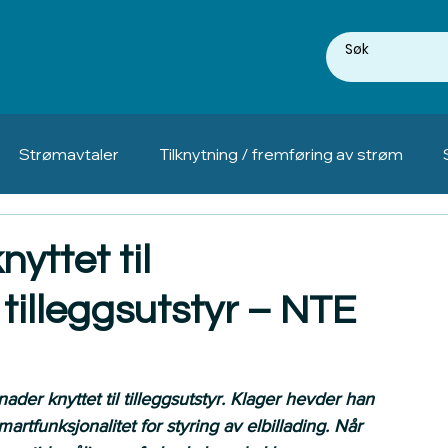
Strømavtaler
Tilknytning / fremføring av strøm
yttet til
tilleggsutstyr – NTE
ader knyttet til tilleggsutstyr. Klager hevder han 
martfunksjonalitet for styring av elbillading. Når 