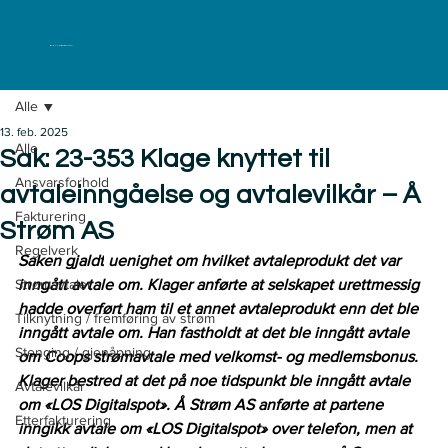
ELKLAGENEMNDA
Alle
13. feb. 2025
Alle
Sak: 23-353 Klage knyttet til
Ansvarsforhold
avtaleinngåelse og avtalevilkår – Å
Fakturering
Strøm AS
Regelverk
Saken gjaldt
uenighet om hvilket avtaleprodukt det var 
Strømavtaler
inngått avtale om. Klager anførte at selskapet urettmessig 
hadde overført ham til et annet avtaleprodukt enn det ble 
Tilknytning / fremføring av strøm
inngått avtale om. Han fastholdt at det ble inngått avtale 
Stenging / gjenåpning
om Coops strømavtale med velkomst- og medlemsbonus. 
Klager bestred at det på noe tidspunkt ble inngått avtale 
Avtalevilkår
om «LOS Digitalspot». Å Strøm AS anførte at partene 
Etterfakturering
inngikk avtale om «LOS Digitalspot» over telefon, men at 