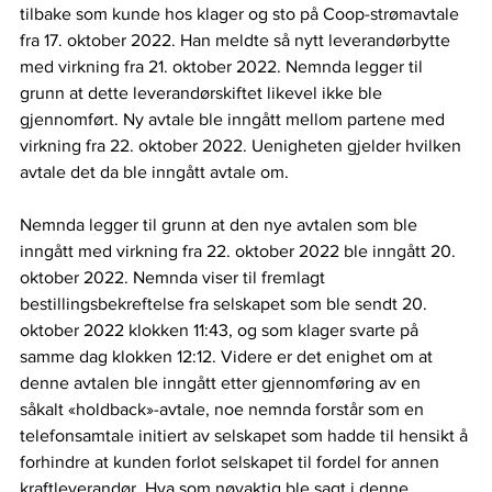
tilbake som kunde hos klager og sto på Coop-strømavtale 
fra 17. oktober 2022. Han meldte så nytt leverandørbytte 
med virkning fra 21. oktober 2022. Nemnda legger til 
grunn at dette leverandørskiftet likevel ikke ble 
gjennomført. Ny avtale ble inngått mellom partene med 
virkning fra 22. oktober 2022. Uenigheten gjelder hvilken 
avtale det da ble inngått avtale om. 
Nemnda legger til grunn at den nye avtalen som ble 
inngått med virkning fra 22. oktober 2022 ble inngått 20. 
oktober 2022. Nemnda viser til fremlagt 
bestillingsbekreftelse fra selskapet som ble sendt 20. 
oktober 2022 klokken 11:43, og som klager svarte på 
samme dag klokken 12:12. Videre er det enighet om at 
denne avtalen ble inngått etter gjennomføring av en 
såkalt «holdback»-avtale, noe nemnda forstår som en 
telefonsamtale initiert av selskapet som hadde til hensikt å 
forhindre at kunden forlot selskapet til fordel for annen 
kraftleverandør. Hva som nøyaktig ble sagt i denne 