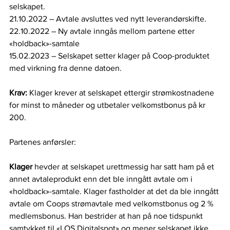
selskapet. 
21.10.2022 – Avtale avsluttes ved nytt leverandørskifte. 
22.10.2022 – Ny avtale inngås mellom partene etter 
«holdback»-samtale 
15.02.2023 – Selskapet setter klager på Coop-produktet 
med virkning fra denne datoen.  
Krav: 
Klager krever at selskapet ettergir strømkostnadene 
for minst to måneder og utbetaler velkomstbonus på kr 
200. 
Partenes anførsler:  
Klager 
hevder at selskapet urettmessig har satt ham på et 
annet avtaleprodukt enn det ble inngått avtale om i 
«holdback»-samtale. Klager fastholder at det da ble inngått 
avtale om Coops strømavtale med velkomstbonus og 2 % 
medlemsbonus. Han bestrider at han på noe tidspunkt 
samtykket til «LOS Digitalspot» og mener selskapet ikke 