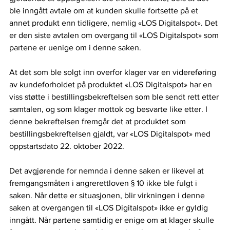
ble inngått avtale om at kunden skulle fortsette på et 
annet produkt enn tidligere, nemlig «LOS Digitalspot». Det 
er den siste avtalen om overgang til «LOS Digitalspot» som 
partene er uenige om i denne saken. 
At det som ble solgt inn overfor klager var en videreføring 
av kundeforholdet på produktet «LOS Digitalspot» har en 
viss støtte i bestillingsbekreftelsen som ble sendt rett etter 
samtalen, og som klager mottok og besvarte like etter. I 
denne bekreftelsen fremgår det at produktet som 
bestillingsbekreftelsen gjaldt, var «LOS Digitalspot» med 
oppstartsdato 22. oktober 2022.  
Det avgjørende for nemnda i denne saken er likevel at 
fremgangsmåten i angrerettloven § 10 ikke ble fulgt i 
saken. Når dette er situasjonen, blir virkningen i denne 
saken at overgangen til «LOS Digitalspot» ikke er gyldig 
inngått. Når partene samtidig er enige om at klager skulle 