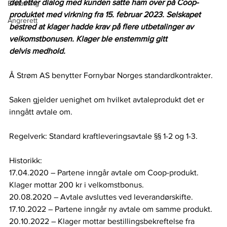
det etter dialog med kunden satte ham over på Coop-
Erstatning
produktet med virkning fra 15. februar 2023. Selskapet 
Angrerett
bestred at klager hadde krav på flere utbetalinger av 
velkomstbonusen. Klager ble enstemmig gitt 
delvis medhold.
Å Strøm AS benytter Fornybar Norges standardkontrakter.   
Saken gjelder uenighet om hvilket avtaleprodukt det er 
inngått avtale om.  
Regelverk: Standard kraftleveringsavtale §§ 1-2 og 1-3. 
Historikk:  
17.04.2020 – Partene inngår avtale om Coop-produkt. 
Klager mottar 200 kr i velkomstbonus. 
20.08.2020 – Avtale avsluttes ved leverandørskifte.  
17.10.2022 – Partene inngår ny avtale om samme produkt. 
20.10.2022 – Klager mottar bestillingsbekreftelse fra 