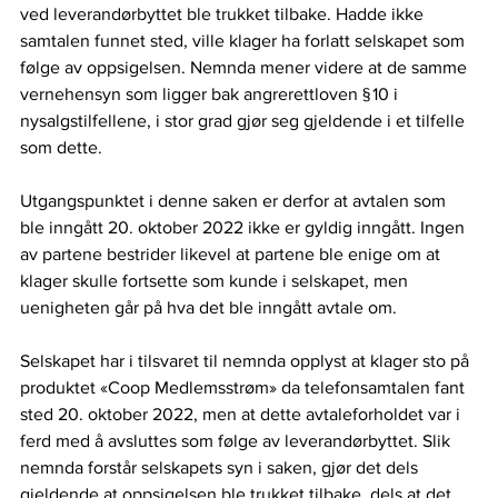
ved leverandørbyttet ble trukket tilbake. Hadde ikke 
samtalen funnet sted, ville klager ha forlatt selskapet som 
følge av oppsigelsen. Nemnda mener videre at de samme 
vernehensyn som ligger bak angrerettloven § 10 i 
nysalgstilfellene, i stor grad gjør seg gjeldende i et tilfelle 
som dette.   
Utgangspunktet i denne saken er derfor at avtalen som 
ble inngått 20. oktober 2022 ikke er gyldig inngått. Ingen 
av partene bestrider likevel at partene ble enige om at 
klager skulle fortsette som kunde i selskapet, men 
uenigheten går på hva det ble inngått avtale om. 
Selskapet har i tilsvaret til nemnda opplyst at klager sto på 
produktet «Coop Medlemsstrøm» da telefonsamtalen fant 
sted 20. oktober 2022, men at dette avtaleforholdet var i 
ferd med å avsluttes som følge av leverandørbyttet. Slik 
nemnda forstår selskapets syn i saken, gjør det dels 
gjeldende at oppsigelsen ble trukket tilbake, dels at det 