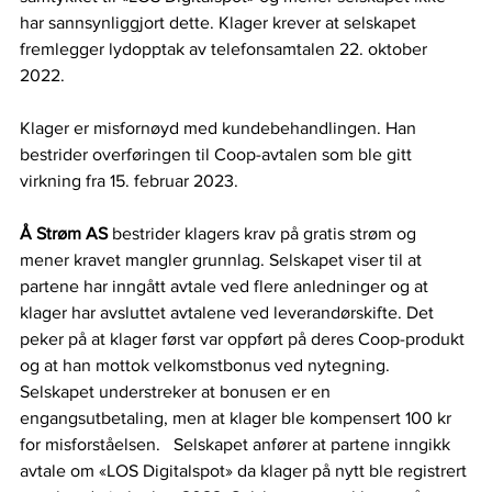
har sannsynliggjort dette. Klager krever at selskapet 
fremlegger lydopptak av telefonsamtalen 22. oktober 
2022.  
Klager er misfornøyd med kundebehandlingen. Han 
bestrider overføringen til Coop-avtalen som ble gitt 
virkning fra 15. februar 2023. 
Å Strøm AS
 bestrider klagers krav på gratis strøm og 
mener kravet mangler grunnlag. Selskapet viser til at 
partene har inngått avtale ved flere anledninger og at 
klager har avsluttet avtalene ved leverandørskifte. Det 
peker på at klager først var oppført på deres Coop-produkt 
og at han mottok velkomstbonus ved nytegning. 
Selskapet understreker at bonusen er en 
engangsutbetaling, men at klager ble kompensert 100 kr 
for misforståelsen.  
Selskapet anfører at partene inngikk 
avtale om «LOS Digitalspot» da klager på nytt ble registrert 