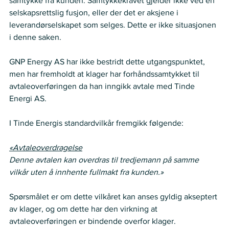
samtykke fra kunden. Samtykkekravet gjelder ikke ved en 
selskapsrettslig fusjon, eller der det er aksjene i 
leverandørselskapet som selges. Dette er ikke situasjonen 
i denne saken. 
GNP Energy AS har ikke bestridt dette utgangspunktet, 
men har fremholdt at klager har forhåndssamtykket til 
avtaleoverføringen da han inngikk avtale med Tinde 
Energi AS.  
I Tinde Energis standardvilkår fremgikk følgende: 
«Avtaleoverdragelse
Denne avtalen kan overdras til tredjemann på samme 
vilkår uten å innhente fullmakt fra kunden.»
Spørsmålet er om dette vilkåret kan anses gyldig akseptert 
av klager, og om dette har den virkning at 
avtaleoverføringen er bindende overfor klager. 