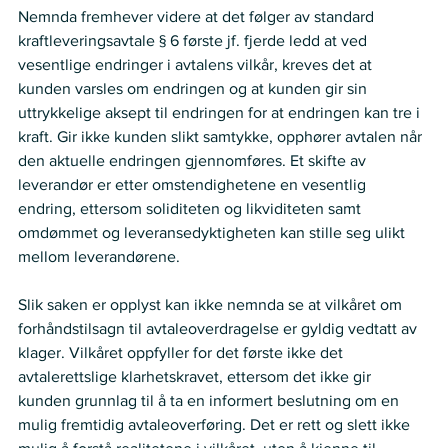
Nemnda fremhever videre at det følger av standard 
kraftleveringsavtale § 6 første jf. fjerde ledd at ved 
vesentlige endringer i avtalens vilkår, kreves det at 
kunden varsles om endringen og at kunden gir sin 
uttrykkelige aksept til endringen for at endringen kan tre i 
kraft. Gir ikke kunden slikt samtykke, opphører avtalen når 
den aktuelle endringen gjennomføres. Et skifte av 
leverandør er etter omstendighetene en vesentlig 
endring, ettersom soliditeten og likviditeten samt 
omdømmet og leveransedyktigheten kan stille seg ulikt 
mellom leverandørene. 
Slik saken er opplyst kan ikke nemnda se at vilkåret om 
forhåndstilsagn til avtaleoverdragelse er gyldig vedtatt av 
klager. Vilkåret oppfyller for det første ikke det 
avtalerettslige klarhetskravet, ettersom det ikke gir 
kunden grunnlag til å ta en informert beslutning om en 
mulig fremtidig avtaleoverføring. Det er rett og slett ikke 