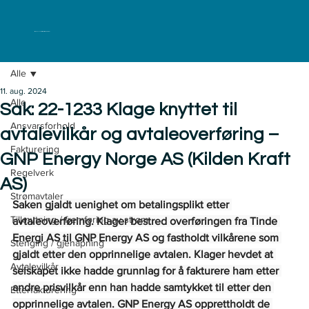
ELKLAGENEMNDA
Alle
11. aug. 2024
Alle
Sak: 22-1233 Klage knyttet til
Ansvarsforhold
avtalevilkår og avtaleoverføring –
Fakturering
GNP Energy Norge AS (Kilden Kraft
Regelverk
AS)
Strømavtaler
Saken gjaldt uenighet om betalingsplikt etter 
Tilknytning / fremføring av strøm
avtaleoverføring. Klager bestred overføringen fra Tinde 
Energi AS til GNP Energy AS og fastholdt vilkårene som 
Stenging / gjenåpning
gjaldt etter den opprinnelige avtalen. Klager hevdet at 
Avtalevilkår
selskapet ikke hadde grunnlag for å fakturere ham etter 
andre prisvilkår enn han hadde samtykket til etter den 
Etterfakturering
opprinnelige avtalen. GNP Energy AS opprettholdt de 