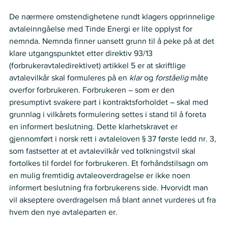
De nærmere omstendighetene rundt klagers opprinnelige 
avtaleinngåelse med Tinde Energi er lite opplyst for 
nemnda. Nemnda finner uansett grunn til å peke på at det 
klare utgangspunktet etter direktiv 93/13 
(forbrukeravtaledirektivet) artikkel 5 er at skriftlige 
avtalevilkår skal formuleres på en 
klar
 og 
forståelig
 måte 
overfor forbrukeren. Forbrukeren – som er den 
presumptivt svakere part i kontraktsforholdet – skal med 
grunnlag i vilkårets formulering settes i stand til å foreta 
en informert beslutning. Dette klarhetskravet er 
gjennomført i norsk rett i avtaleloven § 37 første ledd nr. 3, 
som fastsetter at et avtalevilkår ved tolkningstvil skal 
fortolkes til fordel for forbrukeren. Et forhåndstilsagn om 
en mulig fremtidig avtaleoverdragelse er ikke noen 
informert beslutning fra forbrukerens side. Hvorvidt man 
vil akseptere overdragelsen må blant annet vurderes ut fra 
hvem den nye avtaleparten er. 