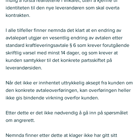
mulig å forstå realitetene i vilkåret, uten å kjenne til 
identiteten til den nye leverandøren som skal overta 
kontrakten.  
I alle tilfeller finner nemnda det klart at en endring av 
avtalepart utgjør en vesentlig endring av avtalen etter 
standard kraftleveringsavtale § 6 som krever forutgående 
skriftlig varsel med minst 14 dager, og som krever at 
kunden samtykker til det konkrete partsskiftet på 
leverandørsiden. 
Når det ikke er innhentet uttrykkelig aksept fra kunden om 
den konkrete avtaleoverføringen, kan overføringen heller 
ikke gis bindende virkning overfor kunden. 
Etter dette er det ikke nødvendig å gå inn på spørsmålet 
om angrerett. 
Nemnda finner etter dette at klager ikke har gitt sitt 