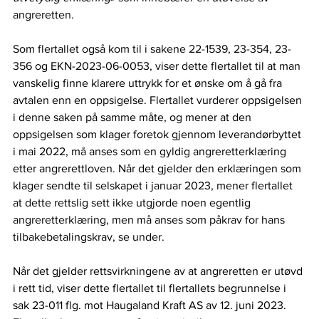
angreretten.  
Som flertallet også kom til i sakene 22-1539, 23-354, 23-
356 og EKN-2023-06-0053, viser dette flertallet til at man 
vanskelig finne klarere uttrykk for et ønske om å gå fra 
avtalen enn en oppsigelse. Flertallet vurderer oppsigelsen 
i denne saken på samme måte, og mener at den 
oppsigelsen som klager foretok gjennom leverandørbyttet 
i mai 2022, må anses som en gyldig angreretterklæring 
etter angrerettloven. Når det gjelder den erklæringen som 
klager sendte til selskapet i januar 2023, mener flertallet 
at dette rettslig sett ikke utgjorde noen egentlig 
angreretterklæring, men må anses som påkrav for hans 
tilbakebetalingskrav, se under.  
Når det gjelder rettsvirkningene av at angreretten er utøvd 
i rett tid, viser dette flertallet til flertallets begrunnelse i 
sak 23-011 flg. mot Haugaland Kraft AS av 12. juni 2023. 