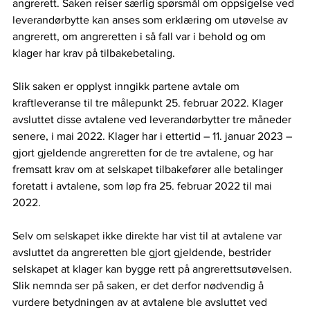
angrerett. Saken reiser særlig spørsmål om oppsigelse ved 
leverandørbytte kan anses som erklæring om utøvelse av 
angrerett, om angreretten i så fall var i behold og om 
klager har krav på tilbakebetaling.  
Slik saken er opplyst inngikk partene avtale om 
kraftleveranse til tre målepunkt 25. februar 2022. Klager 
avsluttet disse avtalene ved leverandørbytter tre måneder 
senere, i mai 2022. Klager har i ettertid – 11. januar 2023 – 
gjort gjeldende angreretten for de tre avtalene, og har 
fremsatt krav om at selskapet tilbakefører alle betalinger 
foretatt i avtalene, som løp fra 25. februar 2022 til mai 
2022.  
Selv om selskapet ikke direkte har vist til at avtalene var 
avsluttet da angreretten ble gjort gjeldende, bestrider 
selskapet at klager kan bygge rett på angrerettsutøvelsen. 
Slik nemnda ser på saken, er det derfor nødvendig å 
vurdere betydningen av at avtalene ble avsluttet ved 