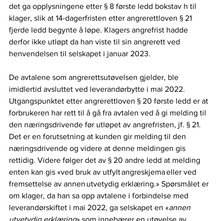
det ga opplysningene etter § 8 første ledd bokstav h til 
klager, slik at 14-dagerfristen etter angrerettloven § 21 
fjerde ledd begynte å løpe. Klagers angrefrist hadde 
derfor ikke utløpt da han viste til sin angrerett ved 
henvendelsen til selskapet i januar 2023.  
De avtalene som angrerettsutøvelsen gjelder, ble 
imidlertid avsluttet ved leverandørbytte i mai 2022. 
Utgangspunktet etter angrerettloven § 20 første ledd er at 
forbrukeren har rett til å gå fra avtalen ved å gi melding til 
den næringsdrivende før utløpet av angrefristen, jf. § 21. 
Det er en forutsetning at kunden gir melding til den 
næringsdrivende og videre at denne meldingen gis 
rettidig. Videre følger det av § 20 andre ledd at melding 
enten kan gis «ved bruk av utfylt angreskjema eller ved 
fremsettelse av annen utvetydig erklæring.» Spørsmålet er 
om klager, da han sa opp avtalene i forbindelse med 
leverandørskiftet i mai 2022, ga selskapet en «
annen 
utvetydig erklæring
» som innebærer en utøvelse av 