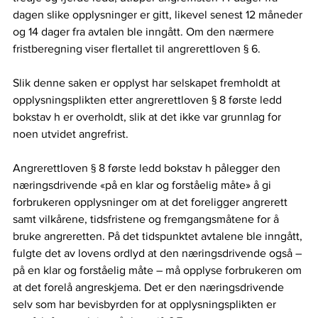
dagen slike opplysninger er gitt, likevel senest 12 måneder 
og 14 dager fra avtalen ble inngått. Om den nærmere 
fristberegning viser flertallet til angrerettloven § 6.  
Slik denne saken er opplyst har selskapet fremholdt at 
opplysningsplikten etter angrerettloven § 8 første ledd 
bokstav h er overholdt, slik at det ikke var grunnlag for 
noen utvidet angrefrist.  
Angrerettloven § 8 første ledd bokstav h pålegger den 
næringsdrivende «på en klar og forståelig måte» å gi 
forbrukeren opplysninger om at det foreligger angrerett 
samt vilkårene, tidsfristene og fremgangsmåtene for å 
bruke angreretten. På det tidspunktet avtalene ble inngått, 
fulgte det av lovens ordlyd at den næringsdrivende også – 
på en klar og forståelig måte – må opplyse forbrukeren om 
at det forelå angreskjema. Det er den næringsdrivende 
selv som har bevisbyrden for at opplysningsplikten er 