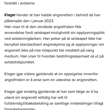
foretatt i avtalene.  
Klager 
hevder at han hadde angreretten i behold da han 
påberopte den i januar 2023.   
Han viser til at den utvidede angrefristen fikk 
anvendelse fordi selskapet misligholdt sin opplysningsplikt 
ved avtaleinngåelsen. Han peker på at selskapet ikke har 
benyttet standardisert angreskjema og at opplysninger om 
angrerett ikke på noe tidspunkt ble meddelt på varig 
medium. Han viser til hvordan bestillingsskjemaet så ut på 
avtaletidspunktet.   
Klager gjør videre gjeldende at en oppsigelse innenfor 
angrefristen er å anse som en utøvelse av angreretten.   
Klager gjør endelig gjeldende at han som følge av å ha 
utøvd sin angrerett rettidig har rett til 
fullstendig tilbakebetaling av samtlige innbetalinger tillagt 
forsinkelsesrenter.  