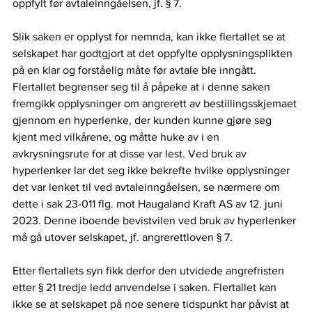
oppfylt før avtaleinngåelsen, jf. § 7.  
Slik saken er opplyst for nemnda, kan ikke flertallet se at 
selskapet har godtgjort at det oppfylte opplysningsplikten 
på en klar og forståelig måte før avtale ble inngått. 
Flertallet begrenser seg til å påpeke at i denne saken 
fremgikk opplysninger om angrerett av bestillingsskjemaet 
gjennom en hyperlenke, der kunden kunne gjøre seg 
kjent med vilkårene, og måtte huke av i en 
avkrysningsrute for at disse var lest. Ved bruk av 
hyperlenker lar det seg ikke bekrefte hvilke opplysninger 
det var lenket til ved avtaleinngåelsen, se nærmere om 
dette i sak 23-011 flg. mot Haugaland Kraft AS av 12. juni 
2023. Denne iboende bevistvilen ved bruk av hyperlenker 
må gå utover selskapet, jf. angrerettloven § 7.  
Etter flertallets syn fikk derfor den utvidede angrefristen 
etter § 21 tredje ledd anvendelse i saken. Flertallet kan 
ikke se at selskapet på noe senere tidspunkt har påvist at 