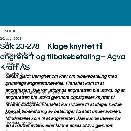
ELKLAGENEMNDA
Alle
20. aug. 2025
Alle
Sak: 23-278 Klage knyttet til
Ansvarsforhold
angrerett og tilbakebetaling – Agva
Fakturering
Kraft AS
Regelverk
Saken gjaldt uenighet om krav om tilbakebetaling med 
Strømavtaler
grunnlag i angrerettutøvelse. Flertallet kom til at 
angrefristen ikke var utløpt da angreretten ble utøvd, og at 
Tilknytning / fremføring av strøm
angreretten ble utøvd gjennom oppsigelser knyttet til 
Stenging / gjenåpning
leverandørbytter. Flertallet kom videre til at klager hadde 
krav på tilbakeføring av betalinger foretatt under avtalen. 
Avtalevilkår
Mindretallet kom til at angreretten ikke kunne utøves for 
Etterfakturering
en avsluttet avtale, eller kunne anses utøvd gjennom 