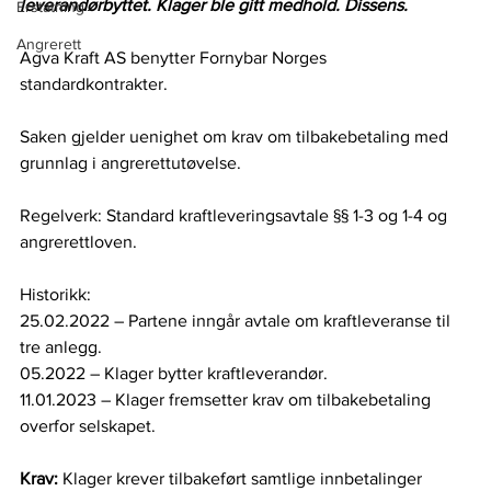
leverandørbyttet. Klager ble gitt medhold. Dissens.
Erstatning
Angrerett
Agva Kraft AS benytter Fornybar Norges 
standardkontrakter.   
Saken gjelder uenighet om krav om tilbakebetaling med 
grunnlag i angrerettutøvelse.  
Regelverk: Standard kraftleveringsavtale §§ 1-3 og 1-4 og 
angrerettloven.    
Historikk:   
25.02.2022 – Partene inngår avtale om kraftleveranse til 
tre anlegg.    
05.2022 – Klager bytter kraftleverandør.   
11.01.2023 – Klager fremsetter krav om tilbakebetaling 
overfor selskapet.   
Krav: 
Klager krever tilbakeført samtlige innbetalinger 