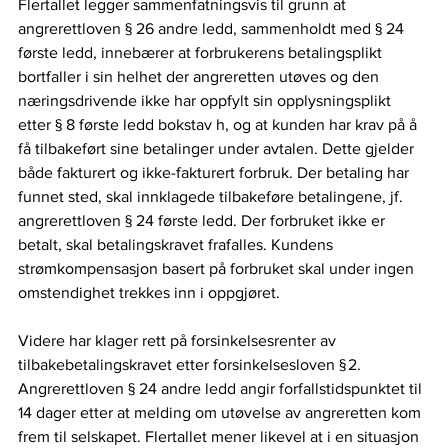
Flertallet legger sammenfatningsvis til grunn at 
angrerettloven § 26 andre ledd, sammenholdt med § 24 
første ledd, innebærer at forbrukerens betalingsplikt 
bortfaller i sin helhet der angreretten utøves og den 
næringsdrivende ikke har oppfylt sin opplysningsplikt 
etter § 8 første ledd bokstav h, og at kunden har krav på å 
få tilbakeført sine betalinger under avtalen. Dette gjelder 
både fakturert og ikke-fakturert forbruk. Der betaling har 
funnet sted, skal innklagede tilbakeføre betalingene, jf. 
angrerettloven § 24 første ledd. Der forbruket ikke er 
betalt, skal betalingskravet frafalles. Kundens 
strømkompensasjon basert på forbruket skal under ingen 
omstendighet trekkes inn i oppgjøret.    
Videre har klager rett på forsinkelsesrenter av 
tilbakebetalingskravet etter forsinkelsesloven § 2. 
Angrerettloven § 24 andre ledd angir forfallstidspunktet til 
14 dager etter at melding om utøvelse av angreretten kom 
frem til selskapet. Flertallet mener likevel at i en situasjon 