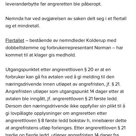
leverandørbytte før angreretten ble påberopt.  
Nemnda har ved avgjørelsen av saken delt seg i et flertall 
og et mindretall.  
Flertallet
 – bestående av nemndleder Kolderup med 
dobbeltstemme og forbrukerrepresentant Norman – har 
kommet til at klager gis medhold.  
Utgangspunktet etter angrerettloven § 20 er at en 
forbruker kan gå fra avtalen ved å gi melding til den 
næringsdrivende innen utløpet av angrefristen, jf. § 21. 
Angrefristen utløper som utgangspunkt 14 dager etter at 
avtalen ble inngått, jf. angrerettloven § 21 første ledd. 
Dersom den næringsdrivende ikke oppfyller sin plikt til å 
gi lovpålagte opplysninger om angreretten etter 
angrerettloven § 8 første ledd bokstav h, innebærer dette 
at angrefristens utløp forlenges. Etter angrerettloven § 21 
tredje og fjerde ledd, utløper angrefristen 14 dager fra 