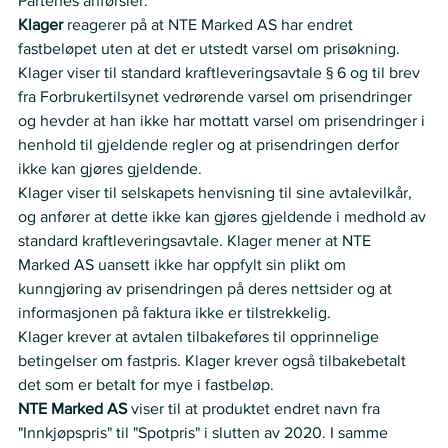
Partenes anførsler:  
Klager
 reagerer på at NTE Marked AS har endret 
fastbeløpet uten at det er utstedt varsel om prisøkning.   
Klager viser til standard kraftleveringsavtale § 6 og til brev 
fra Forbrukertilsynet vedrørende varsel om prisendringer 
og hevder at han ikke har mottatt varsel om prisendringer i 
henhold til gjeldende regler og at prisendringen derfor 
ikke kan gjøres gjeldende.   
Klager viser til selskapets henvisning til sine avtalevilkår, 
og anfører at dette ikke kan gjøres gjeldende i medhold av 
standard kraftleveringsavtale. Klager mener at NTE 
Marked AS uansett ikke har oppfylt sin plikt om 
kunngjøring av prisendringen på deres nettsider og at 
informasjonen på faktura ikke er tilstrekkelig.   
Klager krever at avtalen tilbakeføres til opprinnelige 
betingelser om fastpris. Klager krever også tilbakebetalt 
det som er betalt for mye i fastbeløp.   
NTE Marked AS 
viser til at produktet endret navn fra 
"Innkjøpspris" til "Spotpris" i slutten av 2020. I samme 