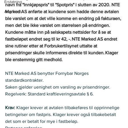
Erstatning
navn fra "Innkjøpspris" til "Spotpris" i slutten av 2020. NTE 
Angrerett
Marked AS anførte at kundene som hadde denne avtalen 
ble varslet om at det ville komme en endring på fakturaen, 
men det ble ikke varslet om størrelsen på endringen. 
Kundene måtte inn på selskapets nettsider for å se at 
fastbeløpet endret seg til kr 42, -. NTE Marked AS endret 
sine rutiner etter at Forbrukertilsynet uttalte at 
prisendringer skulle informeres direkte til kunden. Klager 
ble enstemmig gitt medhold.
NTE Marked AS benytter Fornybar Norges 
standardkontrakter.   
Saken gjelder uenighet om varsling av prisendringer.   
Regelverk: Standard kraftleveringsavtale § 6.
Krav: 
Klager krever at avtalen tilbakeføres til opprinnelige 
betingelser om fastpris. Klager krever også tilbakebetalt 
det som er betalt for mye i fastbeløp.   