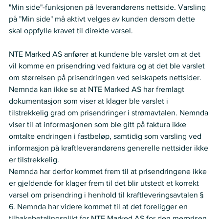
"Min side"-funksjonen på leverandørens nettside. Varsling 
på "Min side" må aktivt velges av kunden dersom dette 
skal oppfylle kravet til direkte varsel.   
NTE Marked AS anfører at kundene ble varslet om at det 
vil komme en prisendring ved faktura og at det ble varslet 
om størrelsen på prisendringen ved selskapets nettsider.  
Nemnda kan ikke se at NTE Marked AS har fremlagt 
dokumentasjon som viser at klager ble varslet i 
tilstrekkelig grad om prisendringer i strømavtalen. Nemnda 
viser til at informasjonen som ble gitt på faktura ikke 
omtalte endringen i fastbeløp, samtidig som varsling ved 
informasjon på kraftleverandørens generelle nettsider ikke 
er tilstrekkelig.  
Nemnda har derfor kommet frem til at prisendringene ikke 
er gjeldende for klager frem til det blir utstedt et korrekt 
varsel om prisendring i henhold til kraftleveringsavtalen § 
6. Nemnda har videre kommet til at det foreligger en 
tilbakebetalingsplikt for NTE Marked AS for den merprisen 