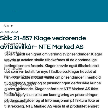
ELKLAGENEMNDA
Alle
25. sep. 2022
Alle
Sak: 21-857 Klage vedrørende
Ansvarsforhold
avtalevilkår– NTE Marked AS
Fakturering
Saken gjaldt uenighet om varsling av prisendringer. Klager 
krevde at avtalen skulle tilbakeføres til de opprinnelige 
Regelverk
betingelser om fastpris. Klager krevde også tilbakebetalt 
Strømavtaler
det som var betalt for mye i fastbeløp. Klager hevdet at 
Tilknytning / fremføring av strøm
han ikke hadde mottatt varsel om prisendringer i henhold 
til gjeldende regler og at prisendringen derfor ikke kunne 
Stenging / gjenåpning
gjøres gjeldende. Klager anførte at NTE Marked AS ikke 
Avtalevilkår
hadde oppfylt sin plikt om kunngjøring av prisendringen 
på deres nettsider og at informasjonen på faktura ikke er 
Etterfakturering
tilstrekkelig.  NTE Marked AS viste til at produktet endret 