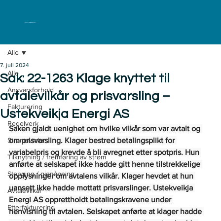
ELKLAGENEMNDA
Alle
7. juli 2024
Alle
Sak: 22-1263 Klage knyttet til
Ansvarsforhold
avtalevilkår og prisvarsling –
Fakturering
Ustekveikja Energi AS
Regelverk
Saken gjaldt uenighet om hvilke vilkår som var avtalt og 
Strømavtaler
om prisvarsling. Klager bestred betalingsplikt for 
variabelpris og krevde å bli avregnet etter spotpris. Hun 
Tilknytning / fremføring av strøm
anførte at selskapet ikke hadde gitt henne tilstrekkelige 
Stenging / gjenåpning
opplysninger om avtalens vilkår. Klager hevdet at hun 
uansett ikke hadde mottatt prisvarslinger. Ustekveikja 
Avtalevilkår
Energi AS opprettholdt betalingskravene under 
Etterfakturering
henvisning til avtalen. Selskapet anførte at klager hadde 