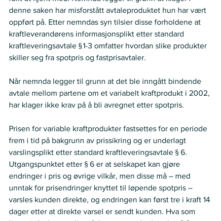
denne saken har misforstått avtaleproduktet hun har vært 
oppført på. Etter nemndas syn tilsier disse forholdene at 
kraftleverandørens informasjonsplikt etter standard 
kraftleveringsavtale § 1-3 omfatter hvordan slike produkter 
skiller seg fra spotpris og fastprisavtaler. 
Når nemnda legger til grunn at det ble inngått bindende 
avtale mellom partene om et variabelt kraftprodukt i 2002, 
har klager ikke krav på å bli avregnet etter spotpris.
Prisen for variable kraftprodukter fastsettes for en periode 
frem i tid på bakgrunn av prissikring og er underlagt 
varslingsplikt etter standard kraftleveringsavtale § 6. 
Utgangspunktet etter § 6 er at selskapet kan gjøre 
endringer i pris og øvrige vilkår, men disse må – med 
unntak for prisendringer knyttet til løpende spotpris – 
varsles kunden direkte, og endringen kan først tre i kraft 14 
dager etter at direkte varsel er sendt kunden. Hva som 