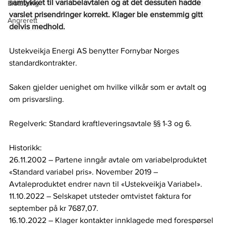
samtykket til variabelavtalen og at det dessuten hadde 
Erstatning
varslet prisendringer korrekt. Klager ble enstemmig gitt 
Angrerett
delvis medhold.
Ustekveikja Energi AS benytter Fornybar Norges 
standardkontrakter.
Saken gjelder uenighet om hvilke vilkår som er avtalt og 
om prisvarsling. 
Regelverk: Standard kraftleveringsavtale §§ 1-3 og 6.
Historikk: 
26.11.2002 – Partene inngår avtale om variabelproduktet 
«Standard variabel pris». November 2019 – 
Avtaleproduktet endrer navn til «Ustekveikja Variabel». 
11.10.2022 – Selskapet utsteder omtvistet faktura for 
september på kr 7687,07.  
16.10.2022 – Klager kontakter innklagede med forespørsel 