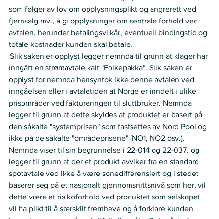
som følger av lov om opplysningsplikt og angrerett ved 
fjernsalg mv., å gi opplysninger om sentrale forhold ved 
avtalen, herunder betalingsvilkår, eventuell bindingstid og 
totale kostnader kunden skal betale.   
 Slik saken er opplyst legger nemnda til grunn at klager har 
inngått en strømavtale kalt "Folkepakka". Slik saken er 
opplyst for nemnda hensyntok ikke denne avtalen ved 
inngåelsen eller i avtaletiden at Norge er inndelt i ulike 
prisområder ved faktureringen til sluttbruker. Nemnda 
legger til grunn at dette skyldes at produktet er basert på 
den såkalte "systemprisen" som fastsettes av Nord Pool og 
ikke på de såkalte "områdeprisene" (NO1, NO2 osv.). 
Nemnda viser til sin begrunnelse i 22-014 og 22-037, og 
legger til grunn at der et produkt avviker fra en standard 
spotavtale ved ikke å være sonedifferensiert og i stedet 
baserer seg på et nasjonalt gjennomsnittsnivå som her, vil 
dette være et risikoforhold ved produktet som selskapet 
vil ha plikt til å særskilt fremheve og å forklare kunden 