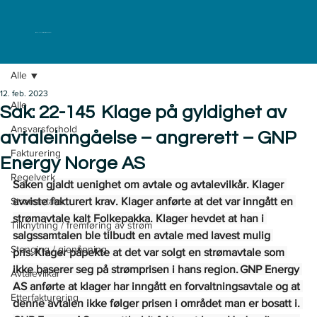
ELKLAGENEMNDA
Alle
12. feb. 2023
Alle
Sak: 22-145 Klage på gyldighet av
Ansvarsforhold
avtaleinngåelse – angrerett – GNP
Fakturering
Energy Norge AS
Regelverk
Saken gjaldt uenighet om avtale og avtalevilkår. Klager 
Strømavtaler
avviste fakturert krav. Klager anførte at det var inngått en 
strømavtale kalt Folkepakka. Klager hevdet at han i 
Tilknytning / fremføring av strøm
salgssamtalen ble tilbudt en avtale med lavest mulig 
Stenging / gjenåpning
pris. Klager påpekte at det var solgt en strømavtale som 
ikke baserer seg på strømprisen i hans region. GNP Energy 
Avtalevilkår
AS anførte at klager har inngått en forvaltningsavtale og at 
Etterfakturering
denne avtalen ikke følger prisen i området man er bosatt i. 