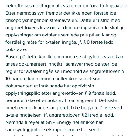
bekreftelsesmeldingen at avtalen er en forvaltningsavtale. 
Etter nemndas syn fremgår det ikke noen forståelige 
prisopplysninger om strømavtalen. Dette er i strid med 
angrerettlovens krav om at den næringsdrivende skal gi 
opplysninger om avtalens samlede pris på en klar og 
forståelig måte før avtalen inngås, jf. § 8 første ledd 
bokstav e. 
Basert på dette kan ikke nemnda se at gyldig avtale kan 
anses dokumentert inngått i samsvar med de særlige 
regler for avtaleinngåelse i medhold av angrerettloven § 
10. Videre kan nemnda heller ikke se det som 
dokumentert at innklagede har oppfylt sin 
opplysningsplikt etter angrerettloven § 8 første ledd, 
herunder ikke etter bokstav h om angrerett. Det siste 
innebærer at klagers angrerett ikke begynte å løpe ved 
avtaleinngåelsen, jf. angrerettloven § 21 tredje ledd. 
Nemnda tilføyer at GNP Energy heller ikke har 
sannsynliggjort at selskapet senere har sendt 