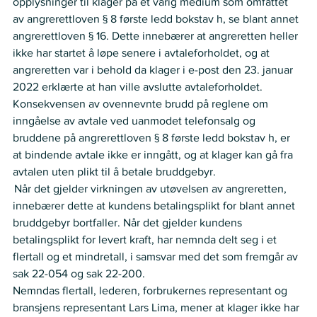
opplysninger til klager på et varig medium som omfattet 
av angrerettloven § 8 første ledd bokstav h, se blant annet 
angrerettloven § 16. Dette innebærer at angreretten heller 
ikke har startet å løpe senere i avtaleforholdet, og at 
angreretten var i behold da klager i e-post den 23. januar 
2022 erklærte at han ville avslutte avtaleforholdet.   
Konsekvensen av ovennevnte brudd på reglene om 
inngåelse av avtale ved uanmodet telefonsalg og 
bruddene på angrerettloven § 8 første ledd bokstav h, er 
at bindende avtale ikke er inngått, og at klager kan gå fra 
avtalen uten plikt til å betale bruddgebyr.   
 Når det gjelder virkningen av utøvelsen av angreretten, 
innebærer dette at kundens betalingsplikt for blant annet 
bruddgebyr bortfaller. Når det gjelder kundens 
betalingsplikt for levert kraft, har nemnda delt seg i et 
flertall og et mindretall, i samsvar med det som fremgår av 
sak 22-054 og sak 22-200.    
Nemndas flertall, lederen, forbrukernes representant og 
bransjens representant Lars Lima, mener at klager ikke har 