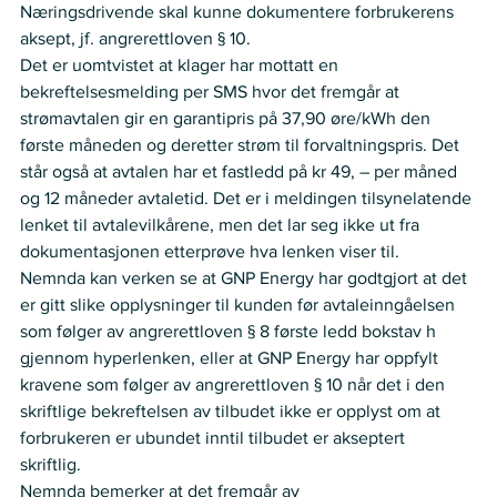
Næringsdrivende skal kunne dokumentere forbrukerens 
aksept, jf. angrerettloven § 10.     
Det er uomtvistet at klager har mottatt en 
bekreftelsesmelding per SMS hvor det fremgår at 
strømavtalen gir en garantipris på 37,90 øre/kWh den 
første måneden og deretter strøm til forvaltningspris. Det 
står også at avtalen har et fastledd på kr 49, – per måned 
og 12 måneder avtaletid. Det er i meldingen tilsynelatende 
lenket til avtalevilkårene, men det lar seg ikke ut fra 
dokumentasjonen etterprøve hva lenken viser til.    
Nemnda kan verken se at GNP Energy har godtgjort at det 
er gitt slike opplysninger til kunden før avtaleinngåelsen 
som følger av angrerettloven § 8 første ledd bokstav h 
gjennom hyperlenken, eller at GNP Energy har oppfylt 
kravene som følger av angrerettloven § 10 når det i den 
skriftlige bekreftelsen av tilbudet ikke er opplyst om at 
forbrukeren er ubundet inntil tilbudet er akseptert 
skriftlig.    
Nemnda bemerker at det fremgår av 