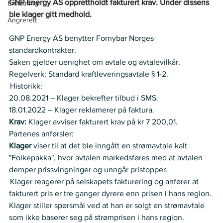
GNP Energy AS opprettholdt fakturert krav. Under dissens 
Erstatning
ble klager gitt medhold.
Angrerett
GNP Energy AS benytter Fornybar Norges 
standardkontrakter. 
Saken gjelder uenighet om avtale og avtalevilkår. 
Regelverk: Standard kraftleveringsavtale § 1-2.   
 Historikk:  
20.08.2021 – Klager bekrefter tilbud i SMS. 
18.01.2022 – Klager reklamerer på faktura. 
Krav:
 Klager avviser fakturert krav på kr 7 200,01.   
Partenes anførsler:   
Klager 
viser til at det ble inngått en strømavtale kalt 
"Folkepakka", hvor avtalen markedsføres med at avtalen 
demper prissvingninger og unngår pristopper.    
 Klager reagerer på selskapets fakturering og anfører at 
fakturert pris er tre ganger dyrere enn prisen i hans region. 
Klager stiller spørsmål ved at han er solgt en strømavtale 
som ikke baserer seg på strømprisen i hans region. 