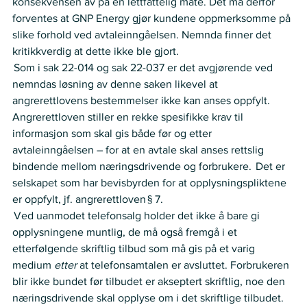
konsekvensen av på en lettfattelig måte. Det må derfor 
forventes at GNP Energy gjør kundene oppmerksomme på 
slike forhold ved avtaleinngåelsen. Nemnda finner det 
kritikkverdig at dette ikke ble gjort.  
 Som i sak 22-014 og sak 22-037 er det avgjørende ved 
nemndas løsning av denne saken likevel at 
angrerettlovens bestemmelser ikke kan anses oppfylt. 
Angrerettloven stiller en rekke spesifikke krav til 
informasjon som skal gis både før og etter 
avtaleinngåelsen – for at en avtale skal anses rettslig 
bindende mellom næringsdrivende og forbrukere.  Det er 
selskapet som har bevisbyrden for at opplysningspliktene 
er oppfylt, jf. angrerettloven § 7.     
 Ved uanmodet telefonsalg holder det ikke å bare gi 
opplysningene muntlig, de må også fremgå i et 
etterfølgende skriftlig tilbud som må gis på et varig 
medium 
etter
 at telefonsamtalen er avsluttet. Forbrukeren 
blir ikke bundet før tilbudet er akseptert skriftlig, noe den 
næringsdrivende skal opplyse om i det skriftlige tilbudet. 