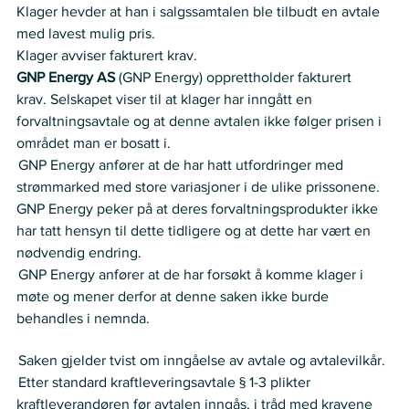
Klager hevder at han i salgssamtalen ble tilbudt en avtale 
med lavest mulig pris.   
Klager avviser fakturert krav. 
GNP Energy AS
 (GNP Energy) opprettholder fakturert 
krav.  Selskapet viser til at klager har inngått en 
forvaltningsavtale og at denne avtalen ikke følger prisen i 
området man er bosatt i.   
 GNP Energy anfører at de har hatt utfordringer med 
strømmarked med store variasjoner i de ulike prissonene. 
GNP Energy peker på at deres forvaltningsprodukter ikke 
har tatt hensyn til dette tidligere og at dette har vært en 
nødvendig endring.    
 GNP Energy anfører at de har forsøkt å komme klager i 
møte og mener derfor at denne saken ikke burde 
behandles i nemnda.  
Nemnda ser slik på saken:
 Saken gjelder tvist om inngåelse av avtale og avtalevilkår.   
 Etter standard kraftleveringsavtale § 1-3 plikter 
kraftleverandøren før avtalen inngås, i tråd med kravene 