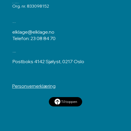
ELKLAGENEMNDA
Org. nr. 833098152
Kontakt oss
elklage@elklage.no
Telefon: 23 08 84 70
Postadresse
Postboks 4142 Sjølyst, 0217 Oslo
Personvernerklæring
Til toppen