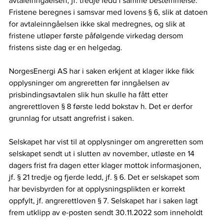
avtaleinngåelsen, jf. tredje ledd i samme bestemmelse. 
Fristene beregnes i samsvar med lovens § 6, slik at datoen 
for avtaleinngåelsen ikke skal medregnes, og slik at 
fristene utløper første påfølgende virkedag dersom 
fristens siste dag er en helgedag. 
NorgesEnergi AS har i saken erkjent at klager ikke fikk 
opplysninger om angreretten før inngåelsen av 
prisbindingsavtalen slik hun skulle ha fått etter 
angrerettloven § 8 første ledd bokstav h. Det er derfor 
grunnlag for utsatt angrefrist i saken.  
Selskapet har vist til at opplysninger om angreretten som 
selskapet sendt ut i slutten av november, utløste en 14 
dagers frist fra dagen etter klager mottok informasjonen, 
jf. § 21 tredje og fjerde ledd, jf. § 6. Det er selskapet som 
har bevisbyrden for at opplysningsplikten er korrekt 
oppfylt, jf. angrerettloven § 7. Selskapet har i saken lagt 
frem utklipp av e-posten sendt 30.11.2022 som inneholdt 