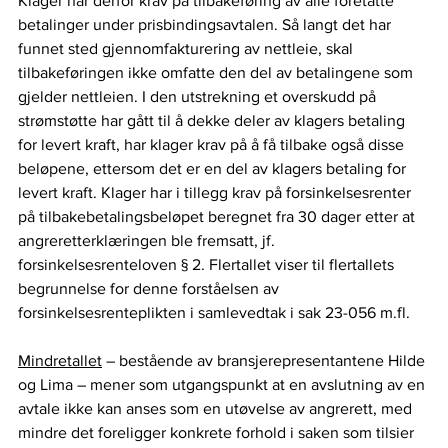
Klager har derfor krav på tilbakeføring av alle foretatte 
betalinger under prisbindingsavtalen. Så langt det har 
funnet sted gjennomfakturering av nettleie, skal 
tilbakeføringen ikke omfatte den del av betalingene som 
gjelder nettleien. I den utstrekning et overskudd på 
strømstøtte har gått til å dekke deler av klagers betaling 
for levert kraft, har klager krav på å få tilbake også disse 
beløpene, ettersom det er en del av klagers betaling for 
levert kraft. Klager har i tillegg krav på forsinkelsesrenter 
på tilbakebetalingsbeløpet beregnet fra 30 dager etter at 
angreretterklæringen ble fremsatt, jf. 
forsinkelsesrenteloven § 2. Flertallet viser til flertallets 
begrunnelse for denne forståelsen av 
forsinkelsesrenteplikten i samlevedtak i sak 23-056 m.fl.  
Mindretallet
 – bestående av bransjerepresentantene Hilde 
og Lima – mener som utgangspunkt at en avslutning av en 
avtale ikke kan anses som en utøvelse av angrerett, med 
mindre det foreligger konkrete forhold i saken som tilsier 