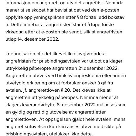
informasjon om angrerett og utvidet angrefrist. Nemnda 
mener at selskapet har bevist at det ved den e-posten 
oppfylte opplysningsplikten etter § 8 første ledd bokstav 
h. Dette innebar at angrefristen startet å løpe første 
virkedag etter at e-posten ble sendt, slik at angrefristen 
utløp 14. desember 2022.  
I denne saken blir det likevel ikke avgjørende at 
angrefristen for prisbindingsavtalen var utløpt da klager 
uttrykkelig påberopte angreretten 21.desember 2022. 
Angreretten utøves ved bruk av angreskjema eller annen 
utvetydig erklæring om at forbruker ønsker å gå fra 
avtalen, jf. angrerettloven § 20. Det kreves ikke at 
angreretten uttrykkelig påberopes. Nemnda mener at 
klagers leverandørbytte 8. desember 2022 må anses som 
en gyldig og rettidig utøvelse av angrerett etter 
angrerettloven. At oppsigelsen gjaldt hele avtalen, mens 
angrerettsutøvelsen kun kan anses utøvd med sikte på 
prisbindingsavtalen, utelukker ikke dette.  