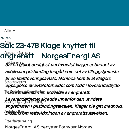
ELKLAGENEMNDA
Alle
26. feb.
Alle
Sak: 23-478 Klage knyttet til
Ansvarsforhold
angrerett – NorgesEnergi AS
Fakturering
Saken gjaldt uenighet om hvorvidt klager er bundet av 
avtale om prisbinding inngått som del av tilleggstjeneste 
Regelverk
til en kraftleveringsavtale. Nemnda kom til at klagers 
Strømavtaler
oppsigelse av avtaleforholdet som ledd i leverandørbytte 
Tilknytning / fremføring av strøm
måtte anses som en utøvelse av angrerett. 
Leverandørbyttet skjedde innenfor den utvidete 
Stenging / gjenåpning
angrefristen i prisbindingsavtalen. Klager ble gitt medhold. 
Avtalevilkår
Dissens om rettsvirkningen av angrerettsutøvelsen.
Etterfakturering
NorgesEnergi AS benytter Fornybar Norges 