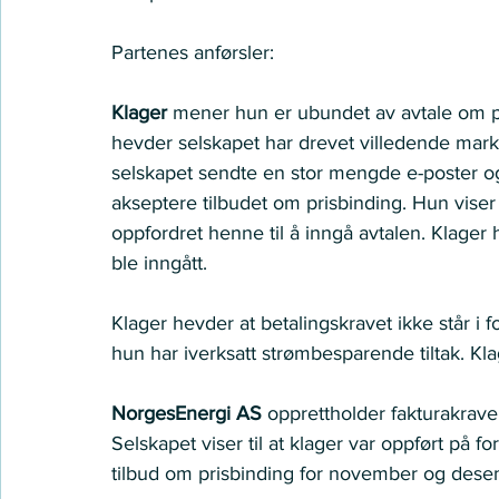
Partenes anførsler: 
Klager 
mener hun er ubundet av avtale om p
hevder selskapet har drevet villedende markeds
selskapet sendte en stor mengde e-poster o
akseptere tilbudet om prisbinding. Hun viser
oppfordret henne til å inngå avtalen. Klager 
ble inngått. 
Klager hevder at betalingskravet ikke står i fo
hun har iverksatt strømbesparende tiltak. K
NorgesEnergi AS
 opprettholder fakturakraven
Selskapet viser til at klager var oppført på fo
tilbud om prisbinding for november og dese