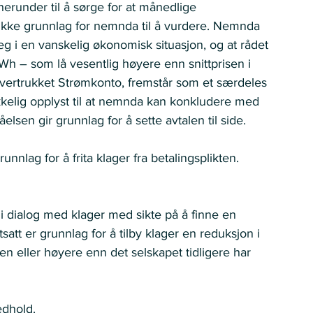
 herunder til å sørge for at månedlige 
n ikke grunnlag for nemnda til å vurdere. Nemnda 
seg i en vanskelig økonomisk situasjon, og at rådet 
kWh – som lå vesentlig høyere enn snittprisen i 
vertrukket Strømkonto, fremstår som et særdeles 
rekkelig opplyst til at nemnda kan konkludere med 
lsen gir grunnlag for å sette avtalen til side.  
unnlag for å frita klager fra betalingsplikten.  
 i dialog med klager med sikte på å finne en 
att er grunnlag for å tilby klager en reduksjon i 
n eller høyere enn det selskapet tidligere har 
dhold. 