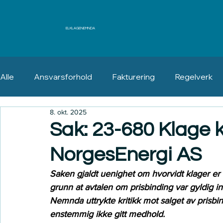
ELKLAGENEMNDA
Alle
Ansvarsforhold
Fakturering
Regelverk
8. okt. 2025
Erstatning
Angrerett
Sak: 23-680 Klage kn
NorgesEnergi AS
Saken gjaldt uenighet om hvorvidt klager er 
grunn at avtalen om prisbinding var gyldig in
Nemnda uttrykte kritikk mot salget av prisbin
enstemmig ikke gitt medhold.