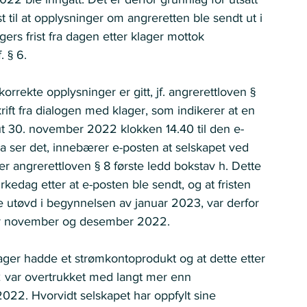
st til at opplysninger om angreretten ble sendt ut i 
gers frist fra dagen etter klager mottok 
. § 6. 
rrekte opplysninger er gitt, jf. angrerettloven § 
rift fra dialogen med klager, som indikerer at en 
t ut 30. november 2022 klokken 14.40 til den e-
 ser det, innebærer e-posten at selskapet ved 
r angrerettloven § 8 første ledd bokstav h. Dette 
irkedag etter at e-posten ble sendt, og at fristen 
 utøvd i begynnelsen av januar 2023, var derfor 
 for november og desember 2022.  
ager hadde et strømkontoprodukt og at dette etter 
 var overtrukket med langt mer enn 
22. Hvorvidt selskapet har oppfylt sine 