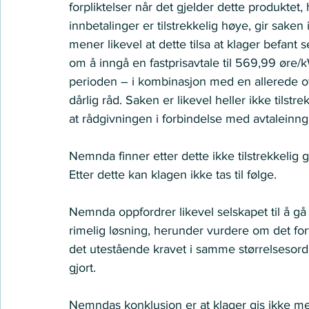
forpliktelser når det gjelder dette produktet,
innbetalinger er tilstrekkelig høye, gir sake
mener likevel at dette tilsa at klager befant 
om å inngå en fastprisavtale til 569,99 øre/
perioden – i kombinasjon med en allerede o
dårlig råd. Saken er likevel heller ikke tilst
at rådgivningen i forbindelse med avtaleinngåe
Nemnda finner etter dette ikke tilstrekkelig gr
Etter dette kan klagen ikke tas til følge.  
Nemnda oppfordrer likevel selskapet til å gå
rimelig løsning, herunder vurdere om det forts
det utestående kravet i samme størrelsesorde
gjort.  
Nemndas konklusjon er at klager gis ikke me