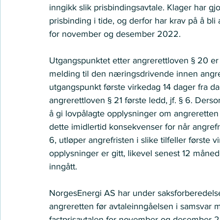
inngikk slik prisbindingsavtale. Klager har g
prisbinding i tide, og derfor har krav på å b
for november og desember 2022.    
Utgangspunktet etter angrerettloven § 20 er 
melding til den næringsdrivende innen angrefr
utgangspunkt første virkedag 14 dager fra dage
angrerettloven § 21 første ledd, jf. § 6. Ders
å gi lovpålagte opplysninger om angreretten e
dette imidlertid konsekvenser for når angrefris
6, utløper angrefristen i slike tilfeller første
opplysninger er gitt, likevel senest 12 måned
inngått.  
NorgesEnergi AS har under saksforberedelsen
angreretten før avtaleinngåelsen i samsvar m
fastprisavtalen for november og desember 202