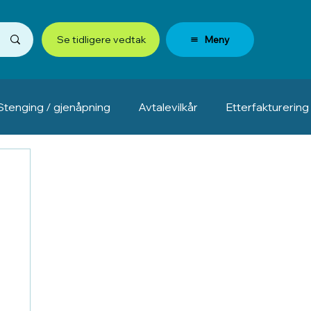
Meny
Se tidligere vedtak
Stenging / gjenåpning
Avtalevilkår
Etterfakturering