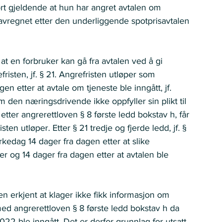
jort gjeldende at hun har angret avtalen om 
li avregnet etter den underliggende spotprisavtalen 
at en forbruker kan gå fra avtalen ved å gi 
isten, jf. § 21. Angrefristen utløper som 
n etter at avtale om tjeneste ble inngått, jf. 
om den næringsdrivende ikke oppfyller sin plikt til 
tter angrerettloven § 8 første ledd bokstav h, får 
ten utløper. Etter § 21 tredje og fjerde ledd, jf. § 
 virkedag 14 dager fra dagen etter at slike 
er og 14 dager fra dagen etter at avtalen ble 
 erkjent at klager ikke fikk informasjon om 
ed angrerettloven § 8 første ledd bokstav h da 
2 ble inngått. Det er derfor grunnlag for utsatt 