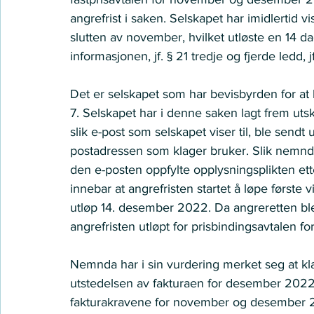
angrefrist i saken. Selskapet har imidlertid vi
slutten av november, hvilket utløste en 14 da
informasjonen, jf. § 21 tredje og fjerde ledd, jf
Det er selskapet som har bevisbyrden for at ko
7. Selskapet har i denne saken lagt frem utsk
slik e-post som selskapet viser til, ble send
postadressen som klager bruker. Slik nemnda
den e-posten oppfylte opplysningsplikten ette
innebar at angrefristen startet å løpe første v
utløp 14. desember 2022. Da angreretten ble
angrefristen utløpt for prisbindingsavtalen
Nemnda har i sin vurdering merket seg at kl
utstedelsen av fakturaen for desember 2022
fakturakravene for november og desember 20