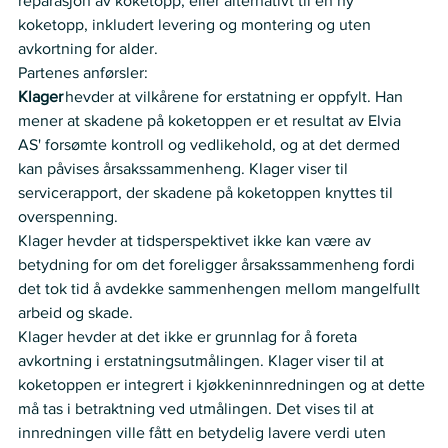
reparasjon av koketopp, eller alternativt til en ny 
koketopp, inkludert levering og montering og uten 
avkortning for alder. 
Partenes anførsler:  
Klager
 hevder at vilkårene for erstatning er oppfylt. Han 
mener at skadene på koketoppen er et resultat av Elvia 
AS' forsømte kontroll og vedlikehold, og at det dermed 
kan påvises årsakssammenheng. Klager viser til 
servicerapport, der skadene på koketoppen knyttes til 
overspenning. 
Klager hevder at tidsperspektivet ikke kan være av 
betydning for om det foreligger årsakssammenheng fordi 
det tok tid å avdekke sammenhengen mellom mangelfullt 
arbeid og skade.
Klager hevder at det ikke er grunnlag for å foreta 
avkortning i erstatningsutmålingen. Klager viser til at 
koketoppen er integrert i kjøkkeninnredningen og at dette 
må tas i betraktning ved utmålingen. Det vises til at 
innredningen ville fått en betydelig lavere verdi uten 