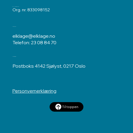
ELKLAGENEMNDA
Org. nr. 833098152
Kontakt oss
elklage@elklage.no
Telefon: 23 08 84 70
Postadresse
Postboks 4142 Sjølyst, 0217 Oslo
Personvernerklæring
Til toppen