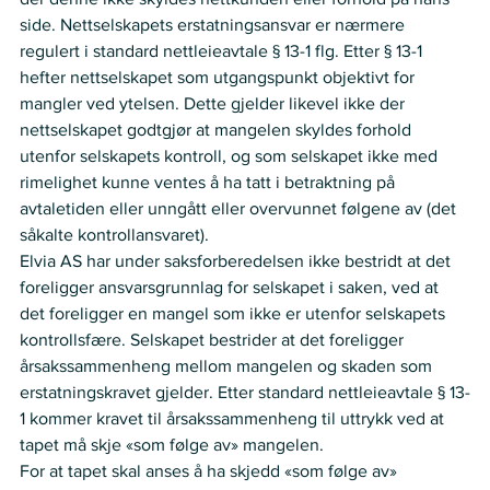
side. Nettselskapets erstatningsansvar er nærmere 
regulert i standard nettleieavtale § 13-1 flg. Etter § 13-1 
hefter nettselskapet som utgangspunkt objektivt for 
mangler ved ytelsen. Dette gjelder likevel ikke der 
nettselskapet godtgjør at mangelen skyldes forhold 
utenfor selskapets kontroll, og som selskapet ikke med 
rimelighet kunne ventes å ha tatt i betraktning på 
avtaletiden eller unngått eller overvunnet følgene av (det 
såkalte kontrollansvaret).
Elvia AS har under saksforberedelsen ikke bestridt at det 
foreligger ansvarsgrunnlag for selskapet i saken, ved at 
det foreligger en mangel som ikke er utenfor selskapets 
kontrollsfære. Selskapet bestrider at det foreligger 
årsakssammenheng mellom mangelen og skaden som 
erstatningskravet gjelder. Etter standard nettleieavtale § 13-
1 kommer kravet til årsakssammenheng til uttrykk ved at 
tapet må skje «som følge av» mangelen.
For at tapet skal anses å ha skjedd «som følge av» 