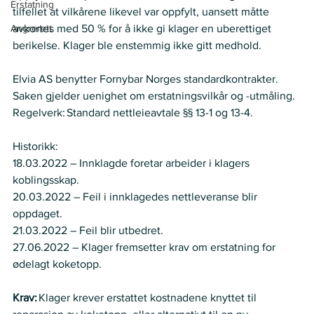
Erstatning
tilfellet at vilkårene likevel var oppfylt, uansett måtte 
Angrerett
avkortes med 50 % for å ikke gi klager en uberettiget 
berikelse. Klager ble enstemmig ikke gitt medhold.
Elvia AS benytter Fornybar Norges standardkontrakter.
Saken gjelder uenighet om erstatningsvilkår og -utmåling. 
Regelverk: Standard nettleieavtale §§ 13-1 og 13-4. 
Historikk:
18.03.2022 – Innklagde foretar arbeider i klagers 
koblingsskap. 
20.03.2022 – Feil i innklagedes nettleveranse blir 
oppdaget. 
21.03.2022 – Feil blir utbedret. 
27.06.2022 – Klager fremsetter krav om erstatning for 
ødelagt koketopp. 
Krav:
 Klager krever erstattet kostnadene knyttet til 