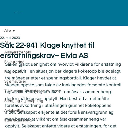
ELKLAGENEMNDA
Alle
22. mai 2023
Alle
Sak: 22-941 Klage knyttet til
Ansvarsforhold
erstatningskrav– Elvia AS
Fakturering
Saken gjaldt uenighet om hvorvidt vilkårene for erstatning 
var oppfylt i en situasjon der klagers koketopp ble ødelagt 
Regelverk
tre måneder etter et spenningsbortfall. Klager hevdet at 
Strømavtaler
skaden oppsto som følge av innklagedes forsømte kontroll 
Tilknytning / fremføring av strøm
og vedlikehold, og at vilkåret om årsakssammenheng 
derfor måtte anses oppfylt. Han bestred at det måtte 
Stenging / gjenåpning
foretas avkortning i utmålingen grunnet koketoppens 
Avtalevilkår
alder. Selskapet erkjente at det forelå ansvarsgrunnlag, 
men bestred at vilkåret om årsakssammenheng var 
Etterfakturering
oppfylt. Selskapet anførte videre at erstatningen, for det 