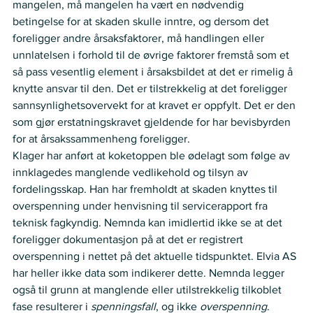
mangelen, må mangelen ha vært en nødvendig 
betingelse for at skaden skulle inntre, og dersom det 
foreligger andre årsaksfaktorer, må handlingen eller 
unnlatelsen i forhold til de øvrige faktorer fremstå som et 
så pass vesentlig element i årsaksbildet at det er rimelig å 
knytte ansvar til den. Det er tilstrekkelig at det foreligger 
sannsynlighetsovervekt for at kravet er oppfylt. Det er den 
som gjør erstatningskravet gjeldende for har bevisbyrden 
for at årsakssammenheng foreligger.
Klager har anført at koketoppen ble ødelagt som følge av 
innklagedes manglende vedlikehold og tilsyn av 
fordelingsskap. Han har fremholdt at skaden knyttes til 
overspenning under henvisning til servicerapport fra 
teknisk fagkyndig. Nemnda kan imidlertid ikke se at det 
foreligger dokumentasjon på at det er registrert 
overspenning i nettet på det aktuelle tidspunktet. Elvia AS 
har heller ikke data som indikerer dette. Nemnda legger 
også til grunn at manglende eller utilstrekkelig tilkoblet 
fase resulterer i 
spenningsfall
, og ikke 
overspenning
.