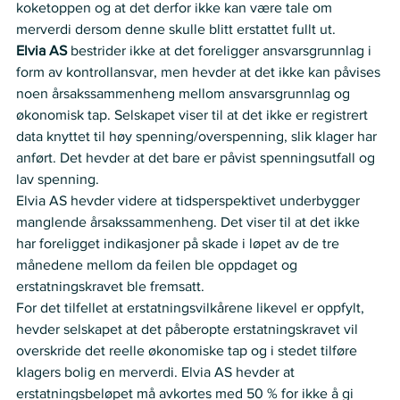
koketoppen og at det derfor ikke kan være tale om 
merverdi dersom denne skulle blitt erstattet fullt ut.
Elvia AS 
bestrider ikke at det foreligger ansvarsgrunnlag i 
form av kontrollansvar, men hevder at det ikke kan påvises 
noen årsakssammenheng mellom ansvarsgrunnlag og 
økonomisk tap. Selskapet viser til at det ikke er registrert 
data knyttet til høy spenning/overspenning, slik klager har 
anført. Det hevder at det bare er påvist spenningsutfall og 
lav spenning.
Elvia AS hevder videre at tidsperspektivet underbygger 
manglende årsakssammenheng. Det viser til at det ikke 
har foreligget indikasjoner på skade i løpet av de tre 
månedene mellom da feilen ble oppdaget og 
erstatningskravet ble fremsatt.
For det tilfellet at erstatningsvilkårene likevel er oppfylt, 
hevder selskapet at det påberopte erstatningskravet vil 
overskride det reelle økonomiske tap og i stedet tilføre 
klagers bolig en merverdi. Elvia AS hevder at 
erstatningsbeløpet må avkortes med 50 % for ikke å gi 