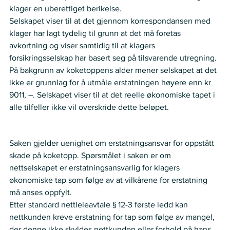
klager en uberettiget berikelse.
Selskapet viser til at det gjennom korrespondansen med 
klager har lagt tydelig til grunn at det må foretas 
avkortning og viser samtidig til at klagers 
forsikringsselskap har basert seg på tilsvarende utregning. 
På bakgrunn av koketoppens alder mener selskapet at det 
ikke er grunnlag for å utmåle erstatningen høyere enn kr 
9011, –. Selskapet viser til at det reelle økonomiske tapet i 
alle tilfeller ikke vil overskride dette beløpet.
Nemnda ser slik på saken:
Saken gjelder uenighet om erstatningsansvar for oppstått 
skade på koketopp. Spørsmålet i saken er om 
nettselskapet er erstatningsansvarlig for klagers 
økonomiske tap som følge av at vilkårene for erstatning 
må anses oppfylt.
Etter standard nettleieavtale § 12-3 første ledd kan 
nettkunden kreve erstatning for tap som følge av mangel, 
der denne ikke skyldes nettkunden eller forhold på hans 