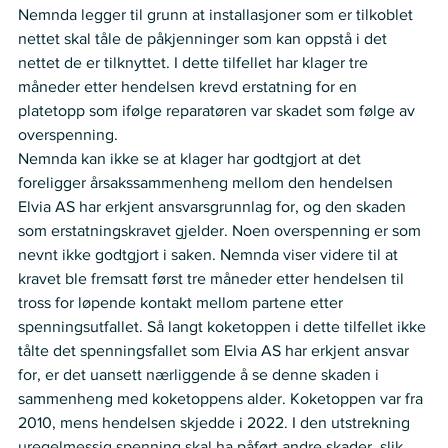
Nemnda legger til grunn at installasjoner som er tilkoblet 
nettet skal tåle de påkjenninger som kan oppstå i det 
nettet de er tilknyttet. I dette tilfellet har klager tre 
måneder etter hendelsen krevd erstatning for en 
platetopp som ifølge reparatøren var skadet som følge av 
overspenning.
Nemnda kan ikke se at klager har godtgjort at det 
foreligger årsakssammenheng mellom den hendelsen 
Elvia AS har erkjent ansvarsgrunnlag for, og den skaden 
som erstatningskravet gjelder. Noen overspenning er som 
nevnt ikke godtgjort i saken. Nemnda viser videre til at 
kravet ble fremsatt først tre måneder etter hendelsen til 
tross for løpende kontakt mellom partene etter 
spenningsutfallet. Så langt koketoppen i dette tilfellet ikke 
tålte det spenningsfallet som Elvia AS har erkjent ansvar 
for, er det uansett nærliggende å se denne skaden i 
sammenheng med koketoppens alder. Koketoppen var fra 
2010, mens hendelsen skjedde i 2022. I den utstrekning 
uregelmessig spenning skal ha påført andre skader, slik 