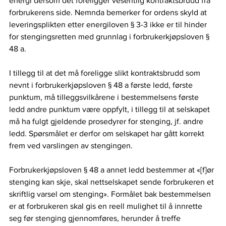
energi dersom det foreligger vesentlig kontraktsbrudd fra 
forbrukerens side. Nemnda bemerker for ordens skyld at 
leveringsplikten etter energiloven § 3-3 ikke er til hinder 
for stengingsretten med grunnlag i forbrukerkjøpsloven § 
48 a.
I tillegg til at det må foreligge slikt kontraktsbrudd som 
nevnt i forbrukerkjøpsloven § 48 a første ledd, første 
punktum, må tilleggsvilkårene i bestemmelsens første 
ledd andre punktum være oppfylt, i tillegg til at selskapet 
må ha fulgt gjeldende prosedyrer for stenging, jf. andre 
ledd. Spørsmålet er derfor om selskapet har gått korrekt 
frem ved varslingen av stengingen.
Forbrukerkjøpsloven § 48 a annet ledd bestemmer at «[f]ør 
stenging kan skje, skal nettselskapet sende forbrukeren et 
skriftlig varsel om stenging». Formålet bak bestemmelsen 
er at forbrukeren skal gis en reell mulighet til å innrette 
seg før stenging gjennomføres, herunder å treffe 