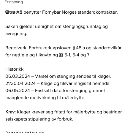
Erstatning
Angrerett
Elvia AS benytter Fornybar Norges standardkontrakter.
Saken gjelder uenighet om stengingsgrunnlag og 
avregning.
Regelverk: Forbrukerkjøpsloven § 48 a og standardvilkår 
for nettleie og tilknytning §§ 5-1, 5-4 og 7.
Historikk:
06.03.2024 – Varsel om stenging sendes til klager.
21/30.04.2024 – Klage og tilsvar inngis til nemnda
06.05.2024 – Fastsatt dato for stenging grunnet 
manglende medvirkning til målerbytte.
Krav: 
Klager krever seg fritatt for målerbytte og bestrider 
selskapets stipulering av forbruk.