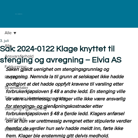
ELKLAGENEMNDA
Alle
3. juli
Alle
Sak: 2024-0122 Klage knyttet til
Ansvarsforhold
stenging og avregning – Elvia AS
Fakturering
Saken gjaldt uenighet om stengingsgrunnlag og 
avregning. Nemnda la til grunn at selskapet ikke hadde 
Regelverk
godtgjort at det hadde oppfylt kravene til varsling etter 
Strømavtaler
forbrukerkjøpsloven § 48 a andre ledd. En stenging ville 
Tilknytning / fremføring av strøm
da være urettmessig, og klager ville ikke være ansvarlig 
for stengings- og gjenåpningskostnader etter 
Stenging / gjenåpning
forbrukerkjøpsloven § 48 a fjerde ledd. Klagers anførsel 
Avtalevilkår
om at hun var urettmessig avregnet etter stipulerte verdier 
fremfor de verdier hun selv hadde meldt inn, førte ikke 
Etterfakturering
frem. Klager ble enstemmig gitt delvis medhold.