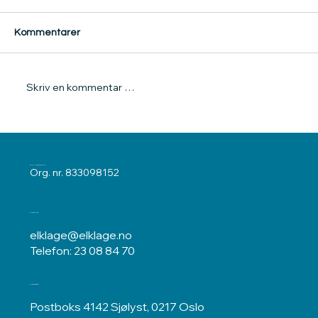
Saken gjaldt uenighet om det forelå
Kommentarer
stengingsgrunnlag. Nemnda kom under dissens
til at det forelå stengingsgrunnlag etter
forbrukerkjøpsloven § 48 a første og andre ledd.
Skriv en kommentar …
Klager ble ikke gitt medhold.
ELKLAGENEMNDA
Org. nr. 833098152
Kontakt oss
elklage@elklage.no
Telefon: 23 08 84 70
Postadresse
Postboks 4142 Sjølyst, 0217 Oslo