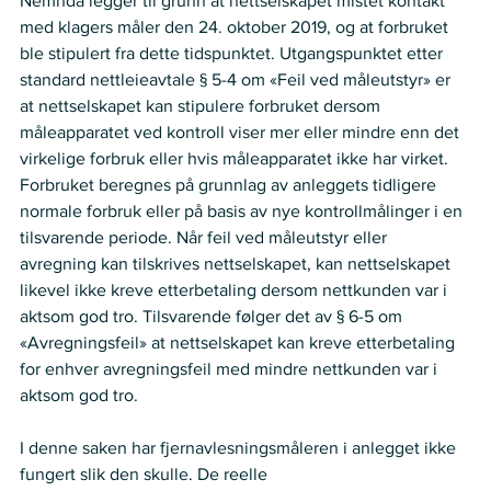
Nemnda legger til grunn at nettselskapet mistet kontakt 
med klagers måler den 24. oktober 2019, og at forbruket 
ble stipulert fra dette tidspunktet. Utgangspunktet etter 
standard nettleieavtale § 5-4 om «Feil ved måleutstyr» er 
at nettselskapet kan stipulere forbruket dersom 
måleapparatet ved kontroll viser mer eller mindre enn det 
virkelige forbruk eller hvis måleapparatet ikke har virket. 
Forbruket beregnes på grunnlag av anleggets tidligere 
normale forbruk eller på basis av nye kontrollmålinger i en 
tilsvarende periode. Når feil ved måleutstyr eller 
avregning kan tilskrives nettselskapet, kan nettselskapet 
likevel ikke kreve etterbetaling dersom nettkunden var i 
aktsom god tro. Tilsvarende følger det av § 6-5 om 
«Avregningsfeil» at nettselskapet kan kreve etterbetaling 
for enhver avregningsfeil med mindre nettkunden var i 
aktsom god tro.  
I denne saken har fjernavlesningsmåleren i anlegget ikke 
fungert slik den skulle. De reelle  