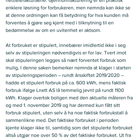
nettleiefakturaene. Gjennomfakturering er en praktisk 
enklere løsning for forbrukeren, men nemnda kan ikke se 
at denne ordningen kan få betydning for hva kunden må 
forventes å gjøre seg kjent med i tilknytning til en 
bedømmelse av om en uvitenhet er aktsom. 
At forbruket er stipulert, innebærer imidlertid ikke i seg 
selv av stipuleringen nødvendigvis er for lav. Tvert imot 
skal stipuleringen legges så nært forventet forbruk som 
mulig, I denne saken bemerker nemnda at klager i starten 
av stipuleringsperioden – rundt årsskiftet 2019/2020 – 
hadde et stipulert forbruk på ca. 600 kWh, mens faktisk 
forbruk ifølge Lnett AS lå temmelig jevnt på rundt 1100 
kWh. Klager overtok boligen med den aktuelle måleren fra 
og med 1. november 2019 og har dermed kun fått sitt 
forbruk stipulert, uten selv å ha noe faktisk forbrukstall å 
sammenlikne med. Det faktiske forbruket i perioden 
kjente klager ikke til, samtidig som det stipulerte forbruket 
altså utgjør noe over 50 % av det faktiske forbruket. Ut fra 