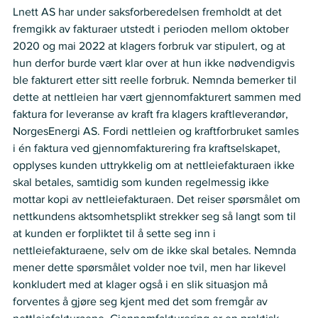
Lnett AS har under saksforberedelsen fremholdt at det 
fremgikk av fakturaer utstedt i perioden mellom oktober 
2020 og mai 2022 at klagers forbruk var stipulert, og at 
hun derfor burde vært klar over at hun ikke nødvendigvis 
ble fakturert etter sitt reelle forbruk. Nemnda bemerker til 
dette at nettleien har vært gjennomfakturert sammen med 
faktura for leveranse av kraft fra klagers kraftleverandør, 
NorgesEnergi AS. Fordi nettleien og kraftforbruket samles 
i én faktura ved gjennomfakturering fra kraftselskapet, 
opplyses kunden uttrykkelig om at nettleiefakturaen ikke 
skal betales, samtidig som kunden regelmessig ikke 
mottar kopi av nettleiefakturaen. Det reiser spørsmålet om 
nettkundens aktsomhetsplikt strekker seg så langt som til 
at kunden er forpliktet til å sette seg inn i 
nettleiefakturaene, selv om de ikke skal betales. Nemnda 
mener dette spørsmålet volder noe tvil, men har likevel 
konkludert med at klager også i en slik situasjon må 
forventes å gjøre seg kjent med det som fremgår av 