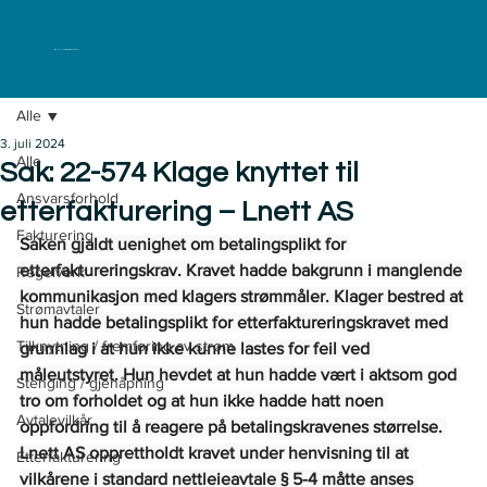
ELKLAGENEMNDA
Alle
3. juli 2024
Alle
Sak: 22-574 Klage knyttet til
Ansvarsforhold
etterfakturering – Lnett AS
Fakturering
Saken gjaldt uenighet om betalingsplikt for 
etterfaktureringskrav. Kravet hadde bakgrunn i manglende 
Regelverk
kommunikasjon med klagers strømmåler. Klager bestred at 
Strømavtaler
hun hadde betalingsplikt for etterfaktureringskravet med 
Tilknytning / fremføring av strøm
grunnlag i at hun ikke kunne lastes for feil ved 
måleutstyret. Hun hevdet at hun hadde vært i aktsom god 
Stenging / gjenåpning
tro om forholdet og at hun ikke hadde hatt noen 
Avtalevilkår
oppfordring til å reagere på betalingskravenes størrelse. 
Lnett AS opprettholdt kravet under henvisning til at 
Etterfakturering
vilkårene i standard nettleieavtale § 5-4 måtte anses 