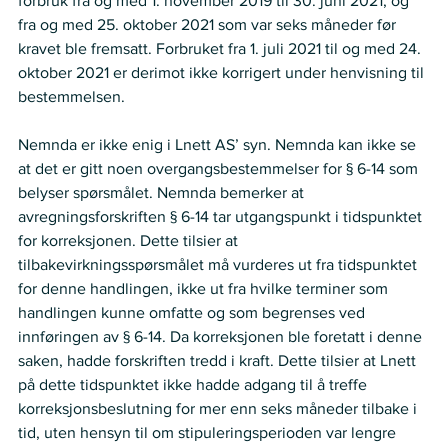
forbruk fra og med 1. november 2019 til 30. juni 2021, og 
fra og med 25. oktober 2021 som var seks måneder før 
kravet ble fremsatt. Forbruket fra 1. juli 2021 til og med 24. 
oktober 2021 er derimot ikke korrigert under henvisning til 
bestemmelsen. 
Nemnda er ikke enig i Lnett AS’ syn. Nemnda kan ikke se 
at det er gitt noen overgangsbestemmelser for § 6-14 som 
belyser spørsmålet. Nemnda bemerker at 
avregningsforskriften § 6-14 tar utgangspunkt i tidspunktet 
for korreksjonen. Dette tilsier at 
tilbakevirkningsspørsmålet må vurderes ut fra tidspunktet 
for denne handlingen, ikke ut fra hvilke terminer som 
handlingen kunne omfatte og som begrenses ved 
innføringen av § 6-14. Da korreksjonen ble foretatt i denne 
saken, hadde forskriften tredd i kraft. Dette tilsier at Lnett 
på dette tidspunktet ikke hadde adgang til å treffe 
korreksjonsbeslutning for mer enn seks måneder tilbake i 
tid, uten hensyn til om stipuleringsperioden var lengre 