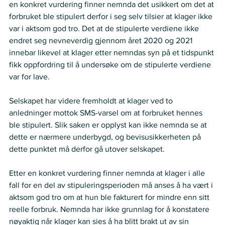
en konkret vurdering finner nemnda det usikkert om det at 
forbruket ble stipulert derfor i seg selv tilsier at klager ikke 
var i aktsom god tro. Det at de stipulerte verdiene ikke 
endret seg nevneverdig gjennom året 2020 og 2021 
innebar likevel at klager etter nemndas syn på et tidspunkt 
fikk oppfordring til å undersøke om de stipulerte verdiene 
var for lave. 
Selskapet har videre fremholdt at klager ved to 
anledninger mottok SMS-varsel om at forbruket hennes 
ble stipulert. Slik saken er opplyst kan ikke nemnda se at 
dette er nærmere underbygd, og bevisusikkerheten på 
dette punktet må derfor gå utover selskapet. 
Etter en konkret vurdering finner nemnda at klager i alle 
fall for en del av stipuleringsperioden må anses å ha vært i 
aktsom god tro om at hun ble fakturert for mindre enn sitt 
reelle forbruk. Nemnda har ikke grunnlag for å konstatere 
nøyaktig når klager kan sies å ha blitt brakt ut av sin 