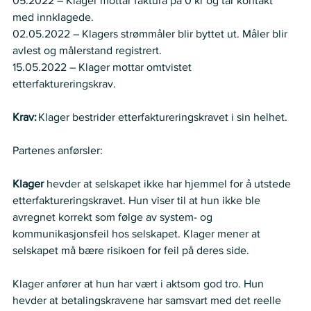
05.2022 – Klager mottar faktura på 0 kr og tar kontakt 
med innklagede.  
02.05.2022 – Klagers strømmåler blir byttet ut. Måler blir 
avlest og målerstand registrert.  
15.05.2022 – Klager mottar omtvistet 
etterfaktureringskrav. 
Krav:
 Klager bestrider etterfaktureringskravet i sin helhet.  
Partenes anførsler:   
Klager 
hevder at selskapet ikke har hjemmel for å utstede 
etterfaktureringskravet. Hun viser til at hun ikke ble 
avregnet korrekt som følge av system- og 
kommunikasjonsfeil hos selskapet. Klager mener at 
selskapet må bære risikoen for feil på deres side.  
Klager anfører at hun har vært i aktsom god tro. Hun 
hevder at betalingskravene har samsvart med det reelle 