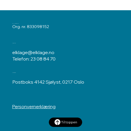
ELKLAGENEMNDA
Org. nr. 833098152
Kontakt oss
elklage@elklage.no
Telefon: 23 08 84 70
Postadresse
Postboks 4142 Sjølyst, 0217 Oslo
Personvernerklæring
Til toppen