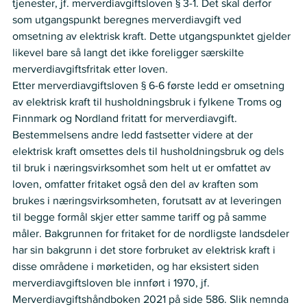
tjenester, jf. merverdiavgiftsloven § 3-1. Det skal derfor 
som utgangspunkt beregnes merverdiavgift ved 
omsetning av elektrisk kraft. Dette utgangspunktet gjelder 
likevel bare så langt det ikke foreligger særskilte 
merverdiavgiftsfritak etter loven. 
Etter merverdiavgiftsloven § 6-6 første ledd er omsetning 
av elektrisk kraft til husholdningsbruk i fylkene Troms og 
Finnmark og Nordland fritatt for merverdiavgift. 
Bestemmelsens andre ledd fastsetter videre at der 
elektrisk kraft omsettes dels til husholdningsbruk og dels 
til bruk i næringsvirksomhet som helt ut er omfattet av 
loven, omfatter fritaket også den del av kraften som 
brukes i næringsvirksomheten, forutsatt av at leveringen 
til begge formål skjer etter samme tariff og på samme 
måler. Bakgrunnen for fritaket for de nordligste landsdeler 
har sin bakgrunn i det store forbruket av elektrisk kraft i 
disse områdene i mørketiden, og har eksistert siden 
merverdiavgiftsloven ble innført i 1970, jf. 
Merverdiavgiftshåndboken 2021 på side 586. Slik nemnda 