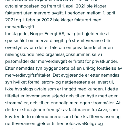
avtaleinngåelsen og frem til 1. april 2021 ble klager 
fakturert uten merverdiavgift. I perioden mellom 1. april 
2021 og 1. februar 2022 ble klager fakturert med 
merverdiavgift.
Innklagede, NorgesEnergi AS, har gjort gjeldende at 
spørsmålet om merverdiavgift på strømleveranse blir 
overstyrt av om det er tale om en privatkunde eller en 
næringskunde med organisasjonsnummer, selv i 
prisområder der merverdiavgift er fritatt for privatkunder.
Etter nemndas syn bygger dette på en uriktig forståelse av 
merverdiavgiftsfritaket. Det avgjørende er etter nemndas 
syn hvilket formål strøm- og nettjenestene er levert til, 
ikke hva slags avtale som er inngått med kunden. I dette 
tilfellet er leveransene skjedd dels til en hytte med egen 
strømmåler, dels til en enebolig med egen strømmåler. At 
dette er situasjonen fremgår av fakturaene fra Arva, som 
knytter de to målernumrene som både kraftleveransen og 
nettleveransen gjelder til henholdsvis «Bolig» og 