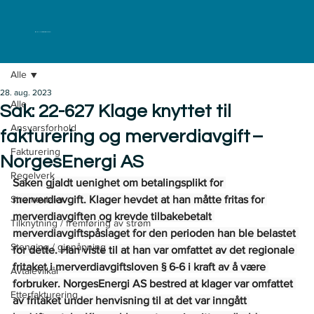
ELKLAGENEMNDA
Alle
28. aug. 2023
Alle
Sak: 22-627 Klage knyttet til
Ansvarsforhold
fakturering og merverdiavgift –
Fakturering
NorgesEnergi AS
Regelverk
Saken gjaldt uenighet om betalingsplikt for 
Strømavtaler
merverdiavgift. Klager hevdet at han måtte fritas for 
merverdiavgiften og krevde tilbakebetalt 
Tilknytning / fremføring av strøm
merverdiavgiftspåslaget for den perioden han ble belastet 
Stenging / gjenåpning
for dette. Han viste til at han var omfattet av det regionale 
fritaket i merverdiavgiftsloven § 6-6 i kraft av å være 
Avtalevilkår
forbruker. NorgesEnergi AS bestred at klager var omfattet 
Etterfakturering
av fritaket under henvisning til at det var inngått 