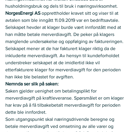
husholdningsbruk og dels til bruk i næringsvirksomhet.
NorgesEnergi AS 
opprettholder kravet sitt og viser til at 
avtalen som ble inngått 11.09.2019 var en bedriftsavtale. 
Selskapet hevder at klager burde vært innforstått med at 
han måtte betale merverdiavgift. De peker på klagers 
manglende undersøkelse og oppfølging av faktureringen.   
Selskapet mener at de har fakturert klager riktig da de 
inkluderte merverdiavgift. Av hensyn til kundeforholdet 
understreker selskapet at de imidlertid ikke vil 
etterfakturere klager for merverdiavgift for den perioden 
han ikke ble belastet for avgiften.  
Nemnda ser slik på saken:
Saken gjelder uenighet om betalingsplikt for 
merverdiavgift på kraftleveranse. Spørsmålet er om klager 
har krav på å få tilbakebetalt merverdiavgift for perioden 
dette ble innfordret. 
Som utgangspunkt skal næringsdrivende beregne og 
betale merverdiavgift ved omsetning av alle varer og 