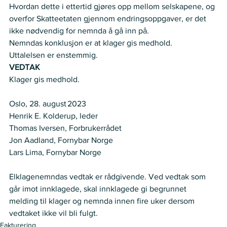
Hvordan dette i ettertid gjøres opp mellom selskapene, og 
overfor Skatteetaten gjennom endringsoppgaver, er det 
ikke nødvendig for nemnda å gå inn på. 
Nemndas konklusjon er at klager gis medhold.  
Uttalelsen er enstemmig.  
VEDTAK
Klager gis medhold.  
Oslo, 28. august 2023  
Henrik E. Kolderup, leder  
Thomas Iversen, Forbrukerrådet  
Jon Aadland, Fornybar Norge   
Lars Lima, Fornybar Norge    
Elklagenemndas vedtak er rådgivende. Ved vedtak som 
går imot innklagede, skal innklagede gi begrunnet 
melding til klager og nemnda innen fire uker dersom 
vedtaket ikke vil bli fulgt.  
Fakturering