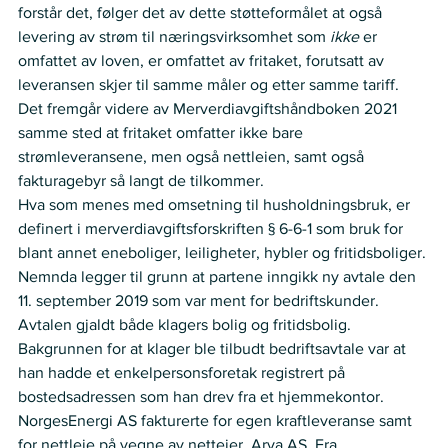
forstår det, følger det av dette støtteformålet at også 
levering av strøm til næringsvirksomhet som 
ikke
 er 
omfattet av loven, er omfattet av fritaket, forutsatt av 
leveransen skjer til samme måler og etter samme tariff.  
Det fremgår videre av Merverdiavgiftshåndboken 2021 
samme sted at fritaket omfatter ikke bare 
strømleveransene, men også nettleien, samt også 
fakturagebyr så langt de tilkommer.  
Hva som menes med omsetning til husholdningsbruk, er 
definert i merverdiavgiftsforskriften § 6-6-1 som bruk for 
blant annet eneboliger, leiligheter, hybler og fritidsboliger. 
Nemnda legger til grunn at partene inngikk ny avtale den 
11. september 2019 som var ment for bedriftskunder. 
Avtalen gjaldt både klagers bolig og fritidsbolig. 
Bakgrunnen for at klager ble tilbudt bedriftsavtale var at 
han hadde et enkelpersonsforetak registrert på 
bostedsadressen som han drev fra et hjemmekontor. 
NorgesEnergi AS fakturerte for egen kraftleveranse samt 
for nettleie på vegne av netteier, Arva AS. Fra 