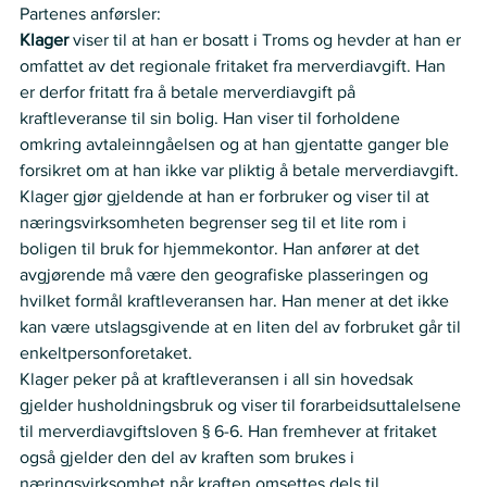
Partenes anførsler:   
Klager 
viser til at han er bosatt i Troms og hevder at han er 
omfattet av det regionale fritaket fra merverdiavgift. Han 
er derfor fritatt fra å betale merverdiavgift på 
kraftleveranse til sin bolig. Han viser til forholdene 
omkring avtaleinngåelsen og at han gjentatte ganger ble 
forsikret om at han ikke var pliktig å betale merverdiavgift.  
Klager gjør gjeldende at han er forbruker og viser til at 
næringsvirksomheten begrenser seg til et lite rom i 
boligen til bruk for hjemmekontor. Han anfører at det 
avgjørende må være den geografiske plasseringen og 
hvilket formål kraftleveransen har. Han mener at det ikke 
kan være utslagsgivende at en liten del av forbruket går til 
enkeltpersonforetaket.  
Klager peker på at kraftleveransen i all sin hovedsak 
gjelder husholdningsbruk og viser til forarbeidsuttalelsene 
til merverdiavgiftsloven § 6-6. Han fremhever at fritaket 
også gjelder den del av kraften som brukes i 
næringsvirksomhet når kraften omsettes dels til 