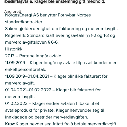
bedriftsavtale. Klager ble enstemmig gitt medhold.
Erstatning
Angrerett
NorgesEnergi AS benytter Fornybar Norges 
standardkontrakter.
Saken gjelder uenighet om fakturering og merverdiavgift.
Regelverk: Standard kraftleveringsavtale §§ 1-2 og 1-3 og 
merverdiavgiftsloven § 6-6.  
Historikk:   
2013 – Partene inngår avtale.  
11.09.2019 – Klager inngår ny avtale tilpasset kunder med 
enkeltpersonforetak.  
11.09.2019–01.04.2021 – Klager blir ikke fakturert for 
merverdiavgift.  
01.04.2021–01.02.2022 – Klager blir fakturert for 
merverdiavgift.  
01.02.2022 – Klager endrer avtalen tilbake til et 
avtaleprodukt for private. Klager henvender seg til 
innklagede og bestrider merverdiavgiften. 
Krav:
 Klager hevder seg fritatt fra å betale merverdiavgift.  