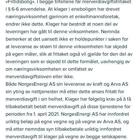
«Fritidsbolig». I begge tilfellene får merverdiavgiftsfritaket 
i § 6-6 anvendelse. At klager i eneboligen har drevet 
næringsvirksomhet gjennom et enkeltmannsforetak, 
endrer ikke dette. Klager har bestridt at noen del av 
leveringen har gått til denne virksomheten. Nemnda 
bemerker at det uansett ikke er holdepunkter i saken for 
at leveranse av strøm til denne virksomheten har skjedd 
på egen måler, slik at fritaket også vil gjelde for den del av 
leveringen som er skjedd til dette formålet, uavhengig av 
om næringsvirksomheten er omfattet av 
merverdiavgiftsloven eller ikke. 
Både NorgesEnergi AS sin leveranse av kraft og Arva AS 
sin yting av nettjenester må etter dette anses fritatt for 
merverdiavgift i sin helhet. Klager har følgelig krav på å få 
tilbakebetalt betalt merverdiavgift på disse tjenestene for 
perioden fra 1. april 2021. NorgesEnergi AS har innfordret 
uriktig beløp på egne vegne og på vegne av Arva AS, og 
må etter nemndas syn tilbakebetale uriktig innfordret 
merverdiavgift til klager på vegne av begge selskapene. 